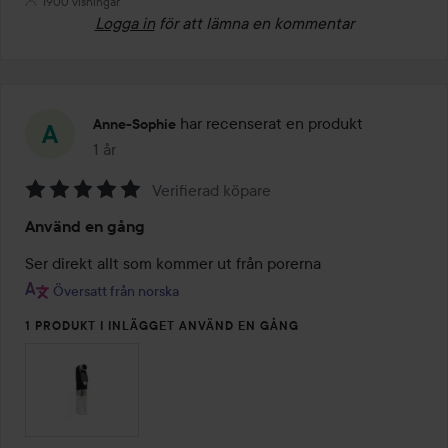
1900 visningar
Logga in
för att lämna en kommentar
har recenserat en produkt
Anne-Sophie
1 år
Inlägget skapades 1 år
Verifierad köpare
Betyg:
Använd en gång
5
av
Ser direkt allt som kommer ut från porerna
5
Översatt från norska
1 PRODUKT I INLÄGGET ANVÄND EN GÅNG