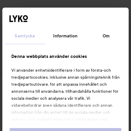
Samtycke
Information
Om
Denna webbplats använder cookies
Vi använder enhetsidentifierare i form av första-och
tredjepartscookies, inklusive annan spårningsteknik från
tredjepartsutövare, för att anpassa innehållet och
Nyheter och erbjudanden
annonserna till användarna, tillhandahålla funktioner för
sociala medier och analysera vår trafik. Vi
vidarebefordrar även sådana identifierare och annan
Följ oss
information från din enhet till de sociala medier och
annons- och analysföretag som vi samarbetar med.
Dessa kan i sin tur kombinera informationen med annan
Kundservice