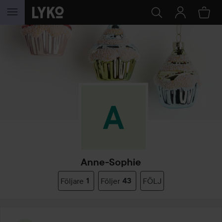
HOPPA TILL INNEHÅLLET
Anne-Sophie
Följare
1
Följer
43
FÖLJ