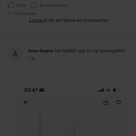
Gilla
Kommentera
2501 visningar
Logga in
för att lämna en kommentar
har laddat upp en ny omslagsbild
Anne-Sophie
1 år
Inlägget skapades 1 år