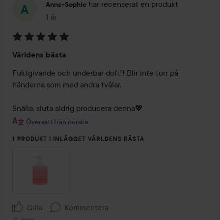
har recenserat en produkt
Anne-Sophie
1 år
Inlägget skapades 1 år
Betyg:
Världens bästa
5
av
Fuktgivande och underbar doft!! Blir inte torr på 
5
händerna som med andra tvålar.

Snälla, sluta aldrig producera denna💖
Översatt från norska
1 PRODUKT I INLÄGGET VÄRLDENS BÄSTA
Gilla
Kommentera