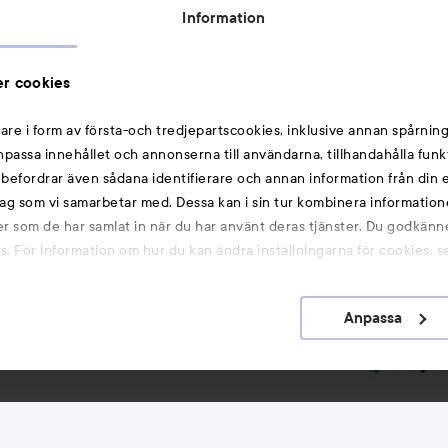
Rabattkoder
Information
Michael Edwards Fragrances of the World
Cookie Consent
r cookies
Privacy Notice for Suppliers and other Business
Partners
are i form av första-och tredjepartscookies, inklusive annan spårning
anpassa innehållet och annonserna till användarna, tillhandahålla funk
Du kanske också gillar
rebefordrar även sådana identifierare och annan information från din e
ag som vi samarbetar med. Dessa kan i sin tur kombinera informatio
ler som de har samlat in när du har använt deras tjänster. Du godkänne
Smink
 För information om hur du kan ändra inställningarna för cookies, s
Hårnålar
Hårsnoddar
Anpassa