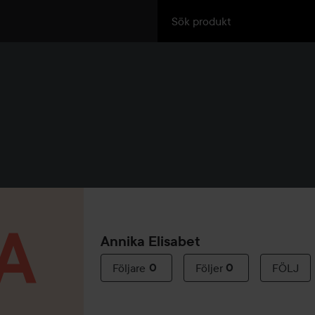
Annika Elisabet
Följare
0
Följer
0
FÖLJ