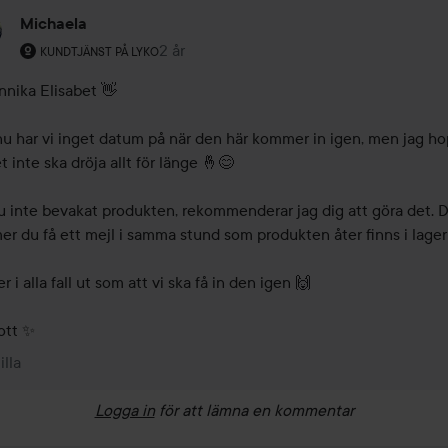
Michaela
Användarens roll: Kundtjänst på Lyko.
2 år
Kommentaren lades 2 år
KUNDTJÄNST PÅ LYKO
nnika Elisabet 👋

nu har vi inget datum på när den här kommer in igen, men jag ho
t inte ska dröja allt för länge 🤞😊 

u inte bevakat produkten, rekommenderar jag dig att göra det. D
r du få ett mejl i samma stund som produkten åter finns i lager 
r i alla fall ut som att vi ska få in den igen 🙌

gott ✨
illa
Logga in
för att lämna en kommentar