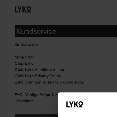
Kundservice
Kontakta oss
Mina sidor
Club Lyko
Club Lyko Allmänna Villkor
Club Lyko Privacy Policy
Lyko Community Terms & Conditions
FAQ- Vanliga frågor & svar
Köpvillkor