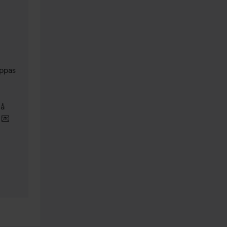
ppas 
å 
  
