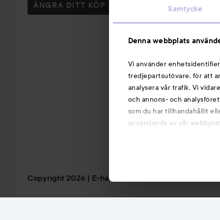
ÅNGRA DITT KÖP
Samtycke
Denna webbplats använde
Vi använder enhetsidentifier
tredjepartsutövare, för att 
analysera vår trafik. Vi vida
och annons- och analysföret
som du har tillhandahållit el
användande av vår webbplats.
Copyright 2026
E-handel av Avensia