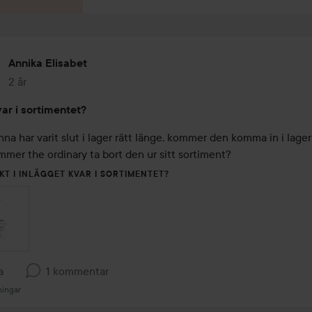
Annika Elisabet
2 år
Inlägget skapades 2 år
ar i sortimentet?
na har varit slut i lager rätt länge, kommer den komma in i lager 
mmer the ordinary ta bort den ur sitt sortiment?
KT I INLÄGGET KVAR I SORTIMENTET?
a
1 kommentar
ningar