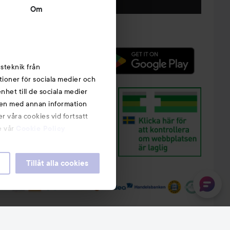
Följ oss
Om
steknik från
tioner för sociala medier och
nhet till de sociala medier
nen med annan information
r våra cookies vid fortsatt
e vår
Cookie Policy
Tillåt alla cookies