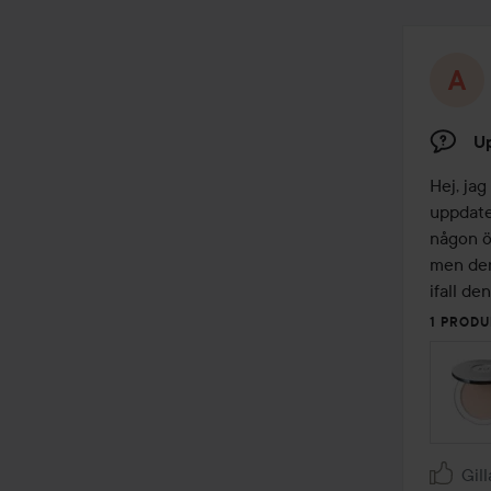
U
Hej, jag
uppdater
någon öv
men den 
ifall de
1 PRODU
Gill