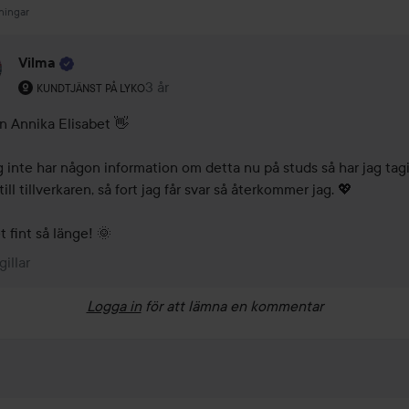
ningar
Vilma
Användarens roll: Kundtjänst på Lyko.
3 år
Kommentaren lades 3 år
KUNDTJÄNST PÅ LYKO
n Annika Elisabet 👋

g inte har någon information om detta nu på studs så har jag tagit
till tillverkaren, så fort jag får svar så återkommer jag. 💖

t fint så länge! 🌞
gillar
Logga in
för att lämna en kommentar