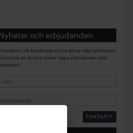
Nyheter och erbjudanden
li medlem i vår kundklubb och ta del av våra nyhetsbrev
ch sms så att du inte missar några erbjudanden eller
ampanjer!
E-post
Telefonnummer
FORTSÄTT