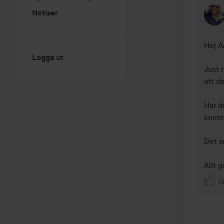
Notiser
Hej A
Logga ut
Just 
att de
Har d
komme
Det se
Allt 
G