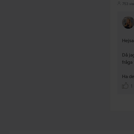
753 vis
Hejsa
Då ja
fråga 
Ha de
1 