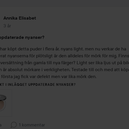
Annika Elisabet
3 år
Inlägget skapades 3 år
ppdaterade nyanser?
 har köpt detta puder i flera år, nyans light, men nu verkar de ha 
at nyanserna för plötsligt är den alldeles för mörk för mig. Finns
ersättning från gamla till nya färger? Light ser lika ljus ut på bil
är absolut mörkare i verkligheten. Testade till och med att köpa
n första jag fick var defekt men var lika mörk den. 
KT I INLÄGGET UPPDATERADE NYANSER?
a
1 kommentar