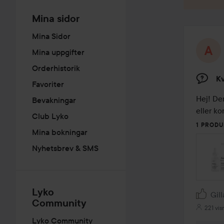
Mina sidor
Mina Sidor
Mina uppgifter
Orderhistorik
Kv
Favoriter
Hej! Den
Bevakningar
eller ko
Club Lyko
1 PRODU
Mina bokningar
Nyhetsbrev & SMS
Lyko
Gill
Community
221 vis
Lyko Community