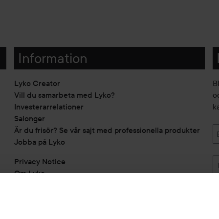
Information
Lyko Creator
B
Vill du samarbeta med Lyko?
o
Investerarrelationer
k
Salonger
Är du frisör? Se vår sajt med professionella produkter
Jobba på Lyko
Privacy Notice
Om Lyko
Tillgänglighetsredogörelse
Topplista