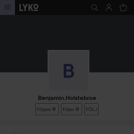
HOPPA TILL INNEHÅLLET
Benjamin.holstebroe
Följare
0
Följer
0
FÖLJ