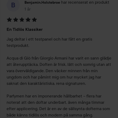
har recenserat en produkt
Benjamin.holstebroe
1 år
Inlägget skapades 1 år
Betyg:
En Tidlös Klassiker
5
av
Jag deltar i ett testpanel och har fått en gratis 
5
testprodukt.

Acqua di Giò från Giorgio Armani har varit en sann glädje 
att återupptäcka. Doften är frisk, lätt och somrig utan att 
vara överväldigande. Den väcker minnen från min 
ungdom och har påmint mig om hur mycket jag har 
saknat den karaktäristiska, rena signaturen.

Parfymen har en imponerande hållbarhet – flera har 
noterat att den doftar underbart, även många timmar 
efter applicering. Det är en av de sällsynta dofterna som 
både känns tidlös och modern på samma gång.
