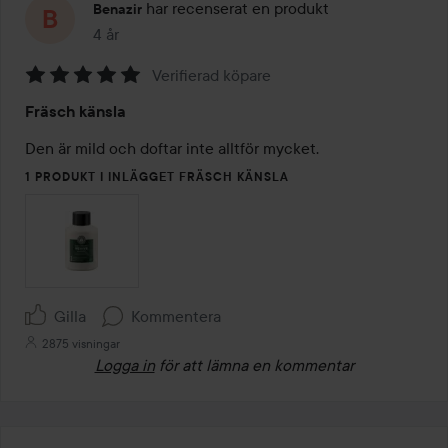
har recenserat en produkt
Benazir
4 år
Inlägget skapades 4 år
Verifierad köpare
Betyg:
Fräsch känsla
5
av
Den är mild och doftar inte alltför mycket. 
5
1 PRODUKT I INLÄGGET FRÄSCH KÄNSLA
Gilla
Kommentera
2875 visningar
Logga in
för att lämna en kommentar