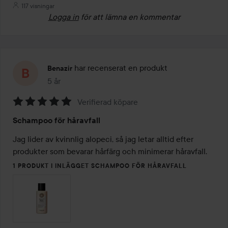
117 visningar
Logga in
för att lämna en kommentar
har recenserat en produkt
Benazir
5 år
Inlägget skapades 5 år
Verifierad köpare
Betyg:
Schampoo för håravfall
5
av
Jag lider av kvinnlig alopeci, så jag letar alltid efter 
5
produkter som bevarar hårfärg och minimerar håravfall. 
1 PRODUKT I INLÄGGET SCHAMPOO FÖR HÅRAVFALL