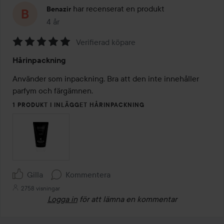
har recenserat en produkt
Benazir
4 år
Inlägget skapades 4 år
Verifierad köpare
Betyg:
Hårinpackning
5
av
Använder som inpackning. Bra att den inte innehåller 
5
parfym och färgämnen. 
1 PRODUKT I INLÄGGET HÅRINPACKNING
Gilla
Kommentera
2758 visningar
Logga in
för att lämna en kommentar