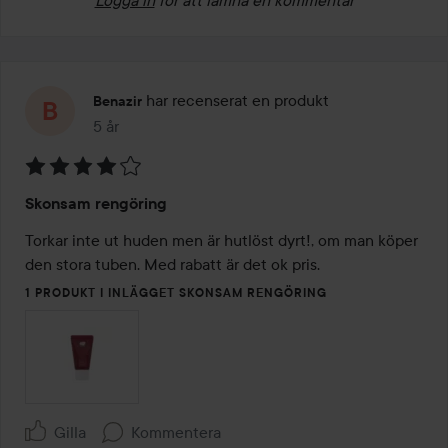
har recenserat en produkt
Benazir
5 år
Inlägget skapades 5 år
Betyg:
Skonsam rengöring
4
av
Torkar inte ut huden men är hutlöst dyrt!, om man köper 
5
den stora tuben. Med rabatt är det ok pris. 
1 PRODUKT I INLÄGGET SKONSAM RENGÖRING
Gilla
Kommentera