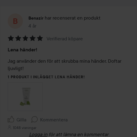
har recenserat en produkt
Benazir
4 år
Inlägget skapades 4 år
Verifierad köpare
Betyg:
Lena händer!
5
av
Jag använder den för att skrubba mina händer. Doftar 
5
ljuvligt!
1 PRODUKT I INLÄGGET LENA HÄNDER!
Gilla
Kommentera
1048 visningar
Logga in
för att lämna en kommentar