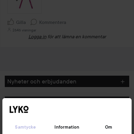
Gilla
Kommentera
2646 visningar
Logga in
för att lämna en kommentar
Nyheter och erbjudanden
Följ oss
Kundservice
Samtycke
Information
Om