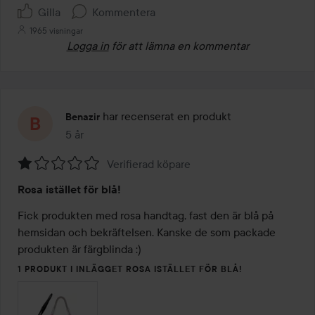
Gilla
Kommentera
1965 visningar
Logga in
för att lämna en kommentar
har recenserat en produkt
Benazir
5 år
Inlägget skapades 5 år
Verifierad köpare
Betyg:
Rosa istället för blå!
1
av
Fick produkten med rosa handtag, fast den är blå på 
5
hemsidan och bekräftelsen. Kanske de som packade 
produkten är färgblinda :) 
1 PRODUKT I INLÄGGET ROSA ISTÄLLET FÖR BLÅ!