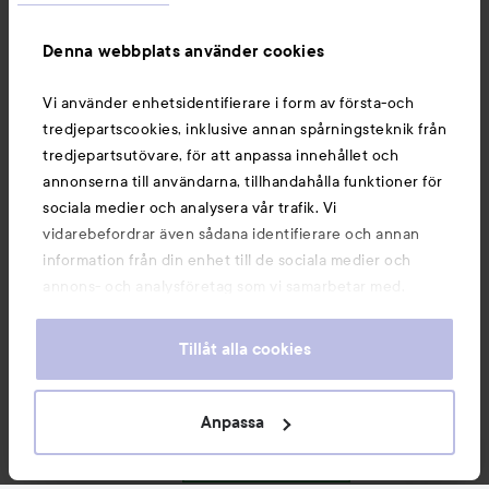
Information
Denna webbplats använder cookies
Vi använder enhetsidentifierare i form av första-och
Du kanske också gillar
tredjepartscookies, inklusive annan spårningsteknik från
tredjepartsutövare, för att anpassa innehållet och
annonserna till användarna, tillhandahålla funktioner för
sociala medier och analysera vår trafik. Vi
vidarebefordrar även sådana identifierare och annan
information från din enhet till de sociala medier och
annons- och analysföretag som vi samarbetar med.
Dessa kan i sin tur kombinera informationen med annan
information som du har tillhandahållit eller som de har
Tillåt alla cookies
samlat in när du har använt deras tjänster. Du godkänner
våra cookies vid fortsatt användande av vår webbplats.
För information om hur du kan ändra inställningarna för
Anpassa
Copyright 2026
cookies, se vår
Cookie Policy
E-handel av Avensia