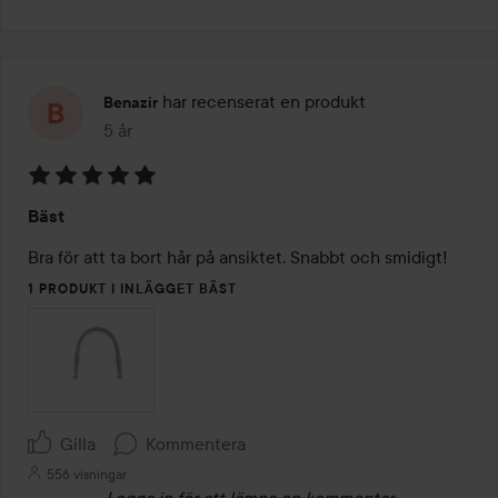
har recenserat en produkt
Benazir
5 år
Inlägget skapades 5 år
Betyg:
Bäst
5
av
5
1 PRODUKT I INLÄGGET BÄST
Gilla
Kommentera
556 visningar
Logga in
för att lämna en kommentar