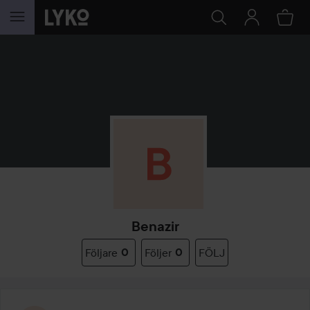
HOPPA TILL INNEHÅLLET
Benazir
Följare
0
Följer
0
FÖLJ