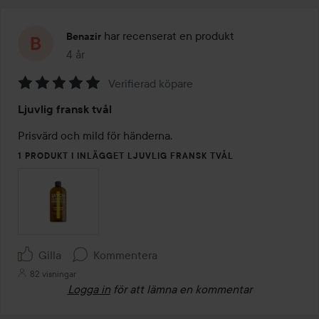
har recenserat en produkt
Benazir
4 år
Inlägget skapades 4 år
Verifierad köpare
Betyg:
Ljuvlig fransk tvål
5
av
Prisvärd och mild för händerna. 
5
1 PRODUKT I INLÄGGET LJUVLIG FRANSK TVÅL
Gilla
Kommentera
82 visningar
Logga in
för att lämna en kommentar