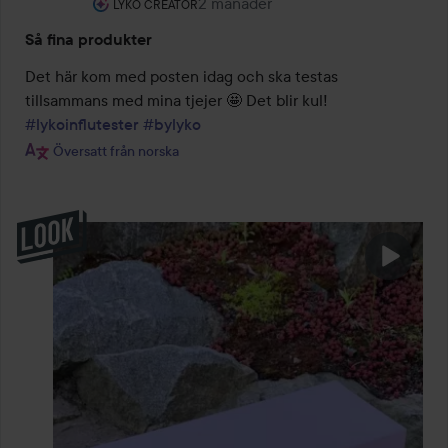
Användarens roll: Lyko Creator.
2 månader
Inlägget skapades 2 månader
LYKO CREATOR
Så fina produkter
Det här kom med posten idag och ska testas 
tillsammans med mina tjejer 🤩 Det blir kul! 
#lykoinflutester
#bylyko
Översatt från norska