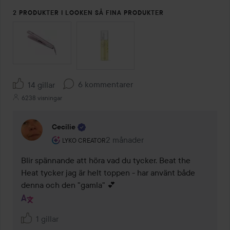
2 PRODUKTER I LOOKEN SÅ FINA PRODUKTER
HOPPA ÖVER SEKTIONEN
6 kommentarer
14 gillar
6238 visningar
Cecilie
Användarens roll: Lyko Creator.
2 månader
Kommentaren lades 2 månader
LYKO CREATOR
Blir spännande att höra vad du tycker. Beat the 
Heat tycker jag är helt toppen - har använt både 
denna och den "gamla" 💕 
1 gillar