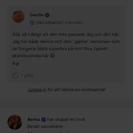
Cecilie
Användarens roll: Lyko Creator.
2 månader
Kommentaren lades 2 månader
LYKO CREATOR
Ååå, så tråkigt att den inte passade dig och ditt hår. 
Jag har både denna och den "gamla" versionen och 
de fungerar båda superbra på mitt fina, typiskt 
skandinaviska hår 😄 
1 gillar
Logga in
för att lämna en kommentar
har skapat en look
Berfos
Betalt samarbete