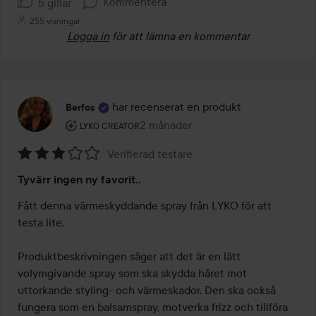
Kommentera
5 gillar
255 visningar
Logga in
för att lämna en kommentar
har recenserat en produkt
Berfos
Användarens roll: Lyko Creator.
2 månader
Inlägget skapades 2 månader
LYKO CREATOR
Verifierad testare
Betyg:
Tyvärr ingen ny favorit..
3
av
Fått denna värmeskyddande spray från LYKO för att 
5
testa lite.

Produktbeskrivningen säger att det är en lätt 
volymgivande spray som ska skydda håret mot 
uttorkande styling- och värmeskador. Den ska också 
fungera som en balsamspray, motverka frizz och tillföra 