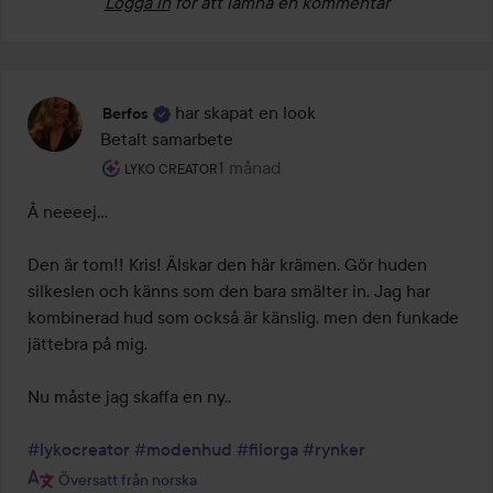
Logga in
för att lämna en kommentar
har skapat en look
Berfos
Betalt samarbete
Användarens roll: Lyko Creator.
1 månad
Inlägget skapades 1 månad
LYKO CREATOR
Å neeeej...

Den är tom!! Kris! Älskar den här krämen. Gör huden 
silkeslen och känns som den bara smälter in. Jag har 
kombinerad hud som också är känslig, men den funkade 
jättebra på mig.

Nu måste jag skaffa en ny..

#lykocreator
#modenhud
#filorga
#rynker
Översatt från norska