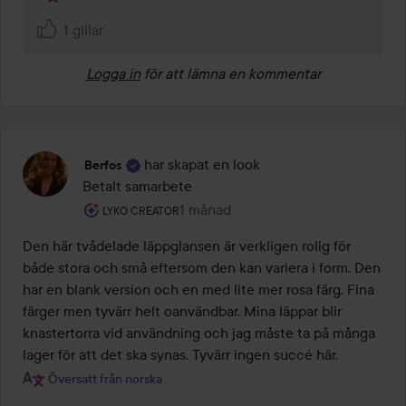
1 gillar
Logga in
för att lämna en kommentar
har skapat en look
Berfos
Betalt samarbete
Användarens roll: Lyko Creator.
1 månad
Inlägget skapades 1 månad
LYKO CREATOR
Den här tvådelade läppglansen är verkligen rolig för 
både stora och små eftersom den kan variera i form. Den 
har en blank version och en med lite mer rosa färg. Fina 
färger men tyvärr helt oanvändbar. Mina läppar blir 
knastertorra vid användning och jag måste ta på många 
lager för att det ska synas. Tyvärr ingen succé här.
Översatt från norska