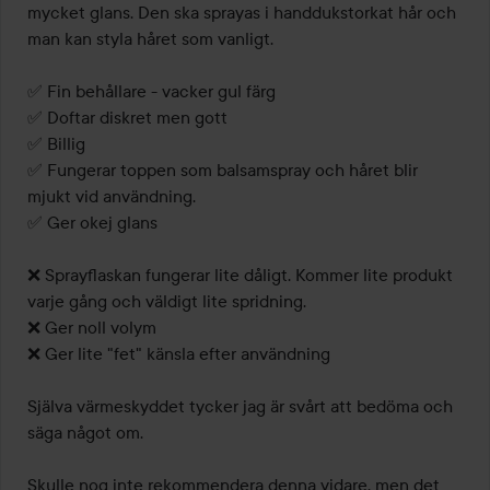
mycket glans. Den ska sprayas i handdukstorkat hår och 
man kan styla håret som vanligt.

✅ Fin behållare - vacker gul färg

✅ Doftar diskret men gott

✅ Billig

✅ Fungerar toppen som balsamspray och håret blir 
mjukt vid användning.

✅ Ger okej glans

❌ Sprayflaskan fungerar lite dåligt. Kommer lite produkt 
varje gång och väldigt lite spridning.

❌ Ger noll volym

❌ Ger lite "fet" känsla efter användning

Själva värmeskyddet tycker jag är svårt att bedöma och 
säga något om.

Skulle nog inte rekommendera denna vidare, men det 