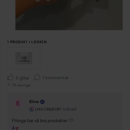
1 PRODUKT I LOOKEN
1 kommentar
5 gillar
79 visningar
Eline
Användarens roll: Lyko Creator.
1 månad
Kommentaren lades 1 månad
LYKO CREATOR
Filorga har så bra produkter 🤍