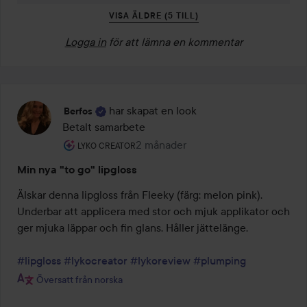
VISA ÄLDRE (5 TILL)
Logga in
för att lämna en kommentar
har skapat en look
Berfos
Betalt samarbete
Användarens roll: Lyko Creator.
2 månader
Inlägget skapades 2 månader
LYKO CREATOR
Min nya "to go" lipgloss
Älskar denna lipgloss från Fleeky (färg: melon pink). 
Underbar att applicera med stor och mjuk applikator och 
ger mjuka läppar och fin glans. Håller jättelänge.

#lipgloss
#lykocreator
#lykoreview
#plumping
Översatt från norska