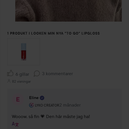
1 PRODUKT I LOOKEN MIN NYA "TO GO" LIPGLOSS
3 kommentarer
6 gillar
82 visningar
Eline
Användarens roll: Lyko Creator.
2 månader
Kommentaren lades 2 månader
LYKO CREATOR
Wooow, så fin 💗 Den här måste jag ha!