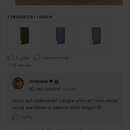
3 PRODUKTER I LOOKEN
HOPPA ÖVER SEKTIONEN
1 kommentar
5 gillar
53 visningar
VIVIENNE 🖤
Användarens roll: Lyko Creator.
1 månad
Kommentaren lades 1 månad
LYKO CREATOR
Så kul och spännande! Längtar efter att testa dessa 
också, ska hämta ut paketet efter helgen 😍
1 gillar