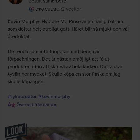
Betalt samarbete
Användarens roll: Lyko Creator.
2 veckor
Inlägget skapades 2 veckor
LYKO CREATOR
Kevin Murphys Hydrate Me Rinse är en härlig balsam 
som doftar helt otroligt gott. Håret blir så mjukt och väl 
återfuktat.

Det enda som inte fungerar med denna är 
förpackningen. Det är nästan omöjligt att få ut 
produkten utan att skruva av hela korken. Detta drar 
tyvärr ner mycket. Skulle köpa en stor flaska om jag 
skulle köpa igen.

#lykocreator
#kevinmurphy
Översatt från norska