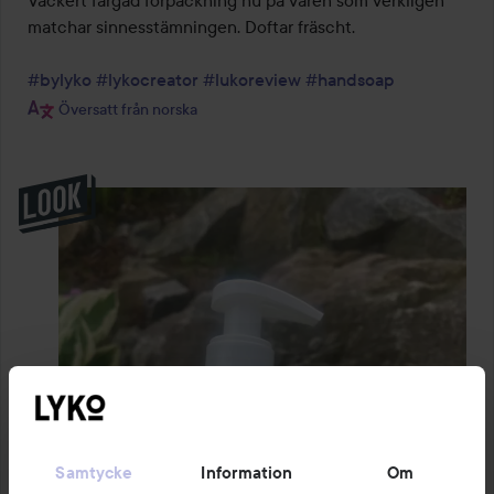
matchar sinnesstämningen. Doftar fräscht.

#bylyko
#lykocreator
#lukoreview
#handsoap
Översatt från norska
Samtycke
Information
Om