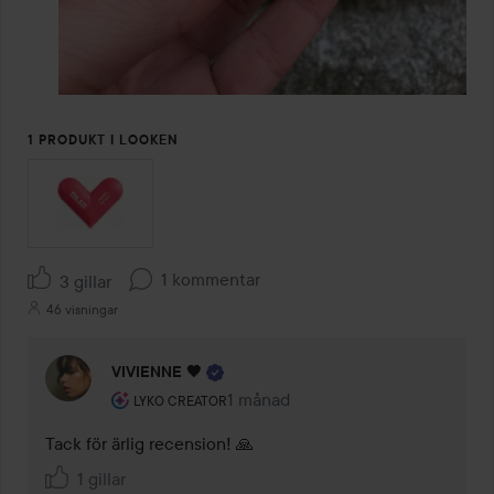
1 PRODUKT I LOOKEN
1 kommentar
3 gillar
46 visningar
VIVIENNE 🖤
Användarens roll: Lyko Creator.
1 månad
Kommentaren lades 1 månad
LYKO CREATOR
Tack för ärlig recension! 🙏
1 gillar