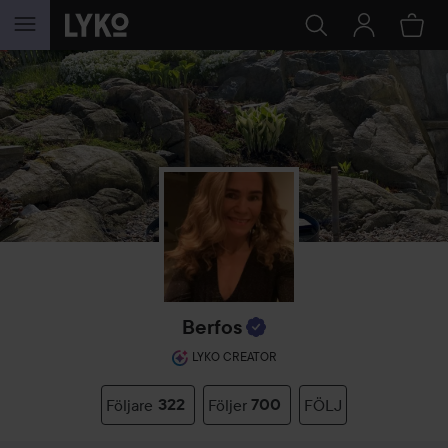
HOPPA TILL INNEHÅLLET
Berfos
LYKO CREATOR
Följare
322
Följer
700
FÖLJ