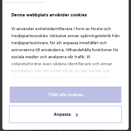
Denna webbplats använder cookies
Vi använder enhetsidentifierare i form av första-och
tredjepartscookies, inklusive annan spårningsteknik från
tredjepartsutövare, för att anpassa innehållet och
annonserna till användarna, tillhandahålla funktioner för
sociala medier och analysera vår trafik. Vi
vidarebefordrar även sådana identifierare och annan
information från din enhet till de sociala medier och
1 PRODUKT I LOOKEN SLUT I PRODUKTION?
annons- och analysföretag som vi samarbetar med.
Dessa kan i sin tur kombinera informationen med annan
information som du har tillhandahållit eller som de har
Tillåt alla cookies
samlat in när du har använt deras tjänster. Du godkänner
våra cookies vid fortsatt användande av vår webbplats.
För information om hur du kan ändra inställningarna för
Anpassa
Kommentera
4 gillar
cookies, se vår
Cookie Policy
71 visningar
Logga in
för att lämna en kommentar