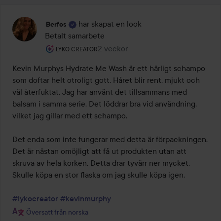
har skapat en look
Berfos
Betalt samarbete
Användarens roll: Lyko Creator.
2 veckor
Inlägget skapades 2 veckor
LYKO CREATOR
Kevin Murphys Hydrate Me Wash är ett härligt schampo 
som doftar helt otroligt gott. Håret blir rent, mjukt och 
väl återfuktat. Jag har använt det tillsammans med 
balsam i samma serie. Det löddrar bra vid användning, 
vilket jag gillar med ett schampo.

Det enda som inte fungerar med detta är förpackningen. 
Det är nästan omöjligt att få ut produkten utan att 
skruva av hela korken. Detta drar tyvärr ner mycket. 
Skulle köpa en stor flaska om jag skulle köpa igen.

#lykocreator
#kevinmurphy
Översatt från norska