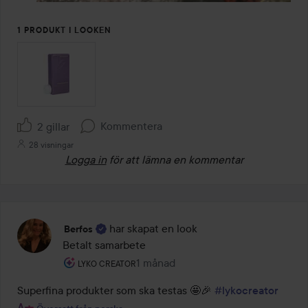
1 PRODUKT I LOOKEN
Kommentera
2 gillar
28 visningar
Logga in
för att lämna en kommentar
har skapat en look
Berfos
Betalt samarbete
Användarens roll: Lyko Creator.
1 månad
Inlägget skapades 1 månad
LYKO CREATOR
Superfina produkter som ska testas 🤩🎉 
#lykocreator