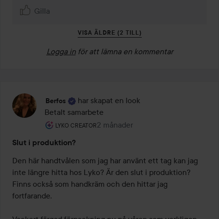
Gilla
VISA ÄLDRE (2 TILL)
Logga in
för att lämna en kommentar
har skapat en look
Berfos
Betalt samarbete
Användarens roll: Lyko Creator.
2 månader
Inlägget skapades 2 månader
LYKO CREATOR
Slut i produktion?
Den här handtvålen som jag har använt ett tag kan jag 
inte längre hitta hos Lyko? Är den slut i produktion? 
Finns också som handkräm och den hittar jag 
fortfarande.

Vackert färgad förpackning nu på våren som verkligen 