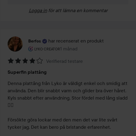
Logga in
för att lämna en kommentar
har recenserat en produkt
Berfos
Användarens roll: Lyko Creator.
1 månad
Inlägget skapades 1 månad
LYKO CREATOR
Verifierad testare
Betyg:
Superfin plattång
4
av
Denna plattång från Lyko är väldigt enkel och smidig att 
5
använda. Den blir snabbt varm och glider bra över håret. 
Kyls snabbt efter användning. Stor fördel med lång sladd 
👍🏻

Försökte göra lockar med den men det var lite svårt 
tycker jag. Det kan bero på bristande erfarenhet.
