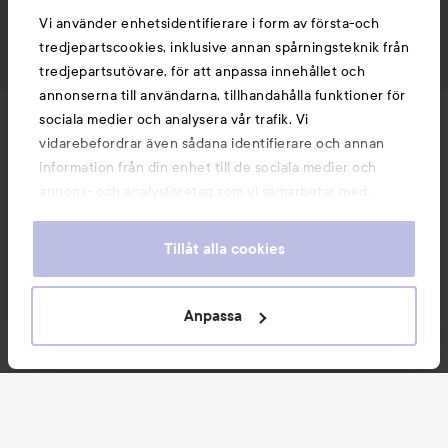
Vi använder enhetsidentifierare i form av första-och
tredjepartscookies, inklusive annan spårningsteknik från
tredjepartsutövare, för att anpassa innehållet och
annonserna till användarna, tillhandahålla funktioner för
sociala medier och analysera vår trafik. Vi
Nyheter och erbjudanden
vidarebefordrar även sådana identifierare och annan
information från din enhet till de sociala medier och
annons- och analysföretag som vi samarbetar med.
Följ oss
Dessa kan i sin tur kombinera informationen med annan
information som du har tillhandahållit eller som de har
Tillåt alla cookies
Kundservice
samlat in när du har använt deras tjänster. Du godkänner
våra cookies vid fortsatt användande av vår webbplats.
För information om hur du kan ändra inställningarna för
Anpassa
Information
cookies, se vår
Cookie Policy
Du kanske också gillar