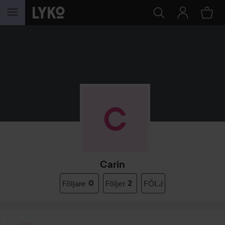
HOPPA TILL INNEHÅLLET
Carin
Följare
0
Följer
2
FÖLJ