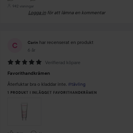
942 visningar
Logga in
för att lämna en kommentar
har recenserat en produkt
Carin
6 år
Inlägget skapades 6 år
Verifierad köpare
Betyg:
Favorithandkrämen
5
av
Återfuktar bra o kladdar inte. 
#tävling
5
1 PRODUKT I INLÄGGET FAVORITHANDKRÄMEN