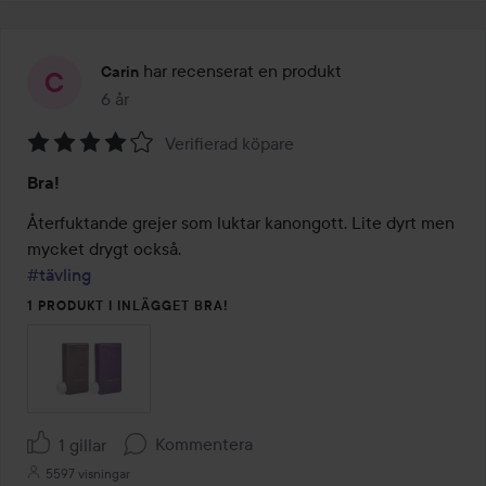
har recenserat en produkt
Carin
6 år
Inlägget skapades 6 år
Verifierad köpare
Betyg:
Bra!
4
av
Återfuktande grejer som luktar kanongott. Lite dyrt men 
5
#tävling
1 PRODUKT I INLÄGGET BRA!
Kommentera
1 gillar
5597 visningar