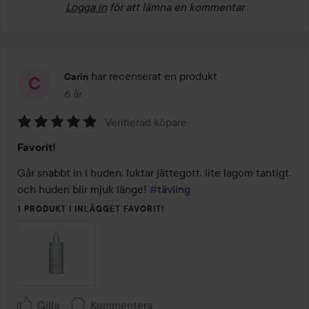
Logga in
för att lämna en kommentar
har recenserat en produkt
Carin
6 år
Inlägget skapades 6 år
Verifierad köpare
Betyg:
Favorit!
5
av
Går snabbt in i huden, luktar jättegott, lite lagom tantigt, 
5
och huden blir mjuk länge! 
#tävling
1 PRODUKT I INLÄGGET FAVORIT!
Gilla
Kommentera