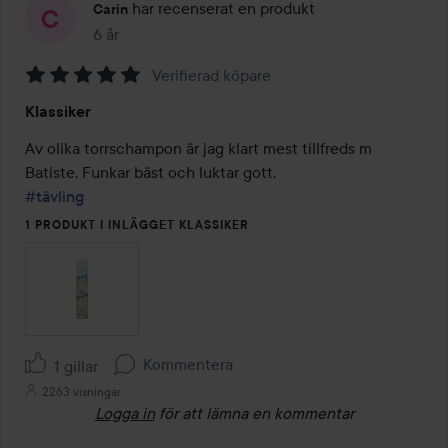
har recenserat en produkt
Carin
6 år
Inlägget skapades 6 år
Verifierad köpare
Betyg:
Klassiker
5
av
Av olika torrschampon är jag klart mest tillfreds m 
5
#tävling
1 PRODUKT I INLÄGGET KLASSIKER
Kommentera
1 gillar
2263 visningar
Logga in
för att lämna en kommentar