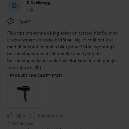
D.dahlbergg
1 år
Inlägget skapades 1 år
Tyst?
Fick tips om denna då jag söker en tystare hårfön, men 
är den tystare än andra hårfönar i sig, eller är det just 
med tillbehöret som den blir tystare? Står ingenting i 
beskrivningen om att den skulle vara tyst (och 
beskrivningen känns också väldigt konstig och google 
translate:ad… 😅)
1 PRODUKT I INLÄGGET TYST?
Gilla
Kommentera
309 visningar