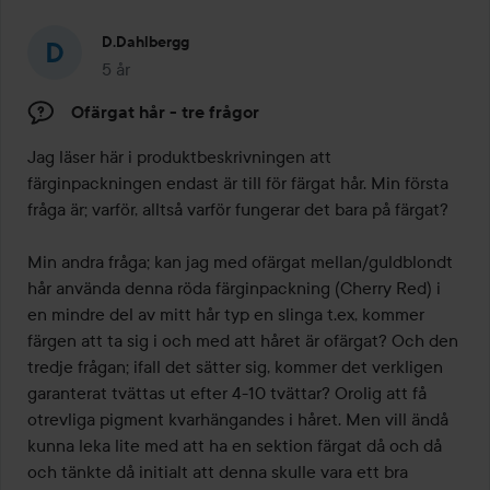
D.dahlbergg
5 år
Inlägget skapades 5 år
Ofärgat hår - tre frågor
Jag läser här i produktbeskrivningen att 
färginpackningen endast är till för färgat hår. Min första 
fråga är; varför, alltså varför fungerar det bara på färgat?

Min andra fråga; kan jag med ofärgat mellan/guldblondt 
hår använda denna röda färginpackning (Cherry Red) i 
en mindre del av mitt hår typ en slinga t.ex, kommer 
färgen att ta sig i och med att håret är ofärgat? Och den 
tredje frågan; ifall det sätter sig, kommer det verkligen 
garanterat tvättas ut efter 4-10 tvättar? Orolig att få 
otrevliga pigment kvarhängandes i håret. Men vill ändå 
kunna leka lite med att ha en sektion färgat då och då 
och tänkte då initialt att denna skulle vara ett bra 