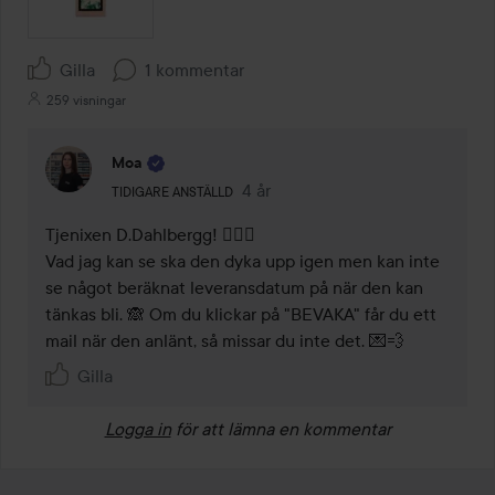
Gilla
1 kommentar
259 visningar
Moa
Användarens roll: Tidigare anställd.
4 år
Kommentaren lades 4 år
TIDIGARE ANSTÄLLD
Tjenixen D.Dahlbergg! 🙋🏼‍♀️

Vad jag kan se ska den dyka upp igen men kan inte 
se något beräknat leveransdatum på när den kan 
tänkas bli. 🙈 Om du klickar på "BEVAKA" får du ett 
mail när den anlänt, så missar du inte det. 💌💨
Gilla
Logga in
för att lämna en kommentar