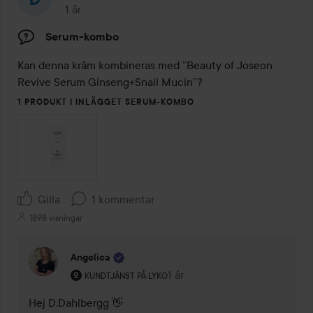
1 år
Inlägget skapades 1 år
Serum-kombo
Kan denna kräm kombineras med ”Beauty of Joseon 
Revive Serum Ginseng+Snail Mucin”?
1 PRODUKT I INLÄGGET SERUM-KOMBO
Gilla
1 kommentar
1898 visningar
Angelica
Användarens roll: Kundtjänst på Lyko.
1 år
Kommentaren lades 1 år
KUNDTJÄNST PÅ LYKO
Hej D.Dahlbergg 👋
