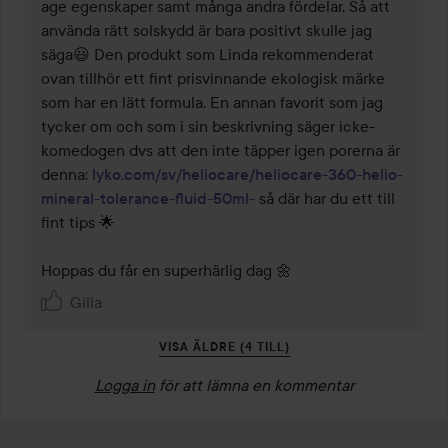
age egenskaper samt många andra fördelar. Så att 
använda rätt solskydd är bara positivt skulle jag 
säga😃 Den produkt som Linda rekommenderat 
ovan tillhör ett fint prisvinnande ekologisk märke 
som har en lätt formula. En annan favorit som jag 
tycker om och som i sin beskrivning säger icke-
komedogen dvs att den inte täpper igen porerna är 
denna: 
lyko.com/sv/heliocare/heliocare-360-helio-
mineral-tolerance-fluid-50ml-
 så där har du ett till 
fint tips 🌟

Gilla
VISA ÄLDRE (4 TILL)
Logga in
för att lämna en kommentar