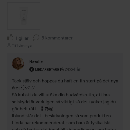
5 kommentarer
1 gillar
1181 visningar
Natalie
Användarens roll: Medarbetare på Lyko.
4 år
Kommentaren lades 4 år
MEDARBETARE PÅ LYKO
Tack själv och hoppas du haft en fin start på det nya 
året 💥🎉🤍

Så kul att du vill utöka din hudvårdsrutin, ett bra 
solskydd är verkligen så viktigt så det tycker jag du 
gör helt rätt i 🌞👌🏽

Ibland står det i beskrivningen så som produkten 
Linda har rekommenderat, som bara är fysikaliskt 
och då brukar det innehålla ingredienser som heter 