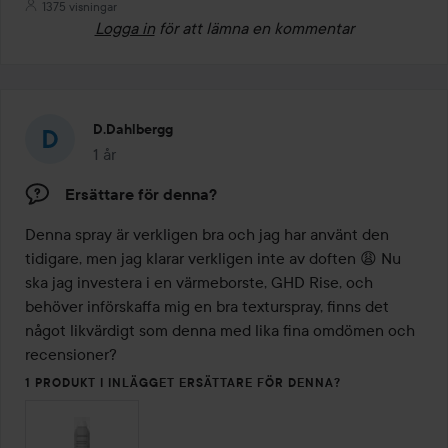
1375 visningar
Logga in
för att lämna en kommentar
D.dahlbergg
1 år
Inlägget skapades 1 år
Ersättare för denna?
Denna spray är verkligen bra och jag har använt den 
tidigare, men jag klarar verkligen inte av doften 😩 Nu 
ska jag investera i en värmeborste, GHD Rise, och 
behöver införskaffa mig en bra texturspray, finns det 
något likvärdigt som denna med lika fina omdömen och 
recensioner?
1 PRODUKT I INLÄGGET ERSÄTTARE FÖR DENNA?