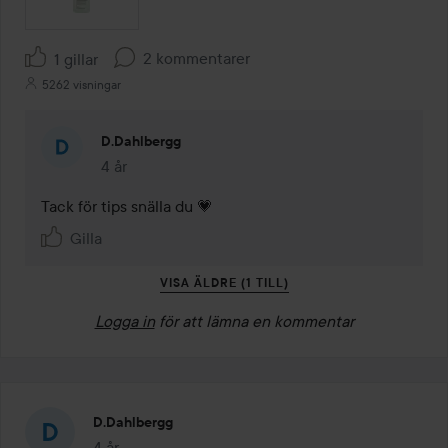
2 kommentarer
1 gillar
5262 visningar
D.dahlbergg
4 år
Kommentaren lades 4 år
Tack för tips snälla du 💗
Gilla
VISA ÄLDRE (1 TILL)
Logga in
för att lämna en kommentar
D.dahlbergg
4 år