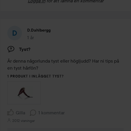
Logga in
för att lämna en kommentar
D.dahlbergg
1 år
Inlägget skapades 1 år
Tyst?
Är denna någorlunda tyst eller högljudd? Har ni tips på 
en tyst hårfön?
1 PRODUKT I INLÄGGET TYST?
Gilla
1 kommentar
2012 visningar