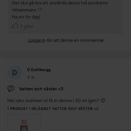
Det ska gå bra att använda dessa två produkter 
tillsammans 🤍

Ha en fin dag!
1 gillar
Logga in
för att lämna en kommentar
D.dahlbergg
4 år
Inlägget skapades 4 år
Vatten och växter <3
Hej lyko, kommer ni få in denna i 30 ml igen? 😊
1 PRODUKT I INLÄGGET VATTEN OCH VÄXTER <3