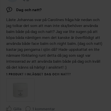
Inlägget skapades 4 år
Dag och natt?
Läste Johannas svar på Carolines fråga här nedan och 
jag tolkar det som att man inte ska/behöver använda 
balm både på dag och natt? Jag var lite sugen på att 
köpa båda nämligen men det kanske är överflödigt att 
använda både face balm och night balm, (dag och natt) 
kastar jag pengarna i sjön då? Hade uppskattat en lite 
närmare förklaring runt detta då jag som sagt var 
intresserad av att använda balm både på dag och kväll 
då det känns så härligt i ansiktet! :)
1 PRODUKT I INLÄGGET DAG OCH NATT?
Gilla
1 kommentar