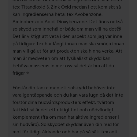
tex: Titandioxid & Zink Oxid medan i ett kemiskt så 
kan ingredienserna heta: tex Avobenzone, 
Aminobenzoic Acid, Dioxybenzone. Det finns också 
solskydd som innehåller båda om man vill ha det😎 

Det är viktigt att veta i den aspekt som jag var inne 
på tidigare tex hur långt innan man ska smörja innan 
man vill gå ut för att produkten ska hinna verka. Att 
man är medveten om att fysikaliskt skydd kan 
behöva masseras in mer osv så det är bra att du 
frågar ⭐

Förstår din tanke men ett solskydd behöver inte 
vara igentäppande och du kan vara lugn då det inte 
förstör dina hudvårdsprodukters effekt, tvärtom 
faktiskt så är det ett riktigt fint och nödvändigt 
komplement (ffa om man har aktiva ingredienser i 
sin hudvård). Solskyddet skyddar även din hud för 
mot för tidigt åldrande och har på så sätt tex anti-