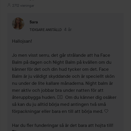
2712 visningar
Sara
Användarens roll: Tidigare anställd.
4 år
Kommentaren lades 4 år
TIDIGARE ANSTÄLLD
Hallojsan!

Jo men visst serru, det går strålande att ha Face 
Balm på dagen och Night Balm på kvällen om du 
känner för det och din hud tycker om det. Face 
Balm är ju väldigt skyddande och är speciellt skön 
nu under de lite kallare månaderna. Night balm är 
mer aktiv och jobbar bra under natten för att 
återuppbygga huden. 👌🏼  Om du känner dig osäker 
så kan du ju alltid börja med antingen två små 
förpackningar eller bara en till att börja med. 🤍 

Har du fler funderingar så är det bara att hojta till! 