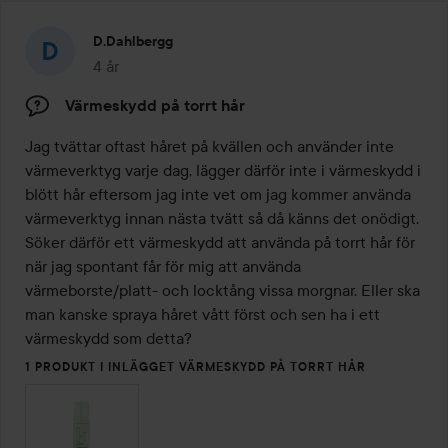
D.dahlbergg
4 år
Inlägget skapades 4 år
Värmeskydd på torrt hår
Jag tvättar oftast håret på kvällen och använder inte 
värmeverktyg varje dag, lägger därför inte i värmeskydd i 
blött hår eftersom jag inte vet om jag kommer använda 
värmeverktyg innan nästa tvätt så då känns det onödigt. 
Söker därför ett värmeskydd att använda på torrt hår för 
när jag spontant får för mig att använda 
värmeborste/platt- och locktång vissa morgnar. Eller ska 
man kanske spraya håret vått först och sen ha i ett 
värmeskydd som detta?
1 PRODUKT I INLÄGGET VÄRMESKYDD PÅ TORRT HÅR