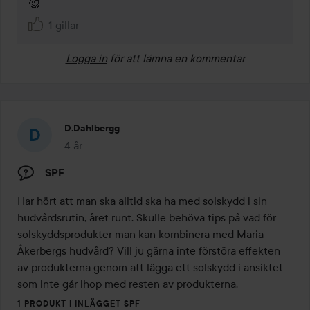
🥰 
1 gillar
Logga in
för att lämna en kommentar
D.dahlbergg
4 år
Inlägget skapades 4 år
SPF
Har hört att man ska alltid ska ha med solskydd i sin 
hudvårdsrutin, året runt. Skulle behöva tips på vad för 
solskyddsprodukter man kan kombinera med Maria 
Åkerbergs hudvård? Vill ju gärna inte förstöra effekten 
av produkterna genom att lägga ett solskydd i ansiktet 
som inte går ihop med resten av produkterna.
1 PRODUKT I INLÄGGET SPF