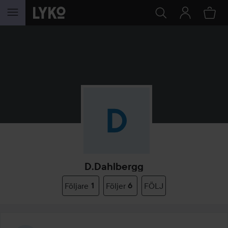
HOPPA TILL INNEHÅLLET
D.dahlbergg
Följare
1
Följer
6
FÖLJ