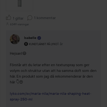
1 kommentar
1 gillar
6349 visningar
Isabelle
Användarens roll: Kundtjänst på Lyko.
1 år
Kommentaren lades 1 år
KUNDTJÄNST PÅ LYKO
Hejsan!😄

Förstår att du letar efter en texturspray som ger 
volym och struktur utan att ha samma doft som den 
här. En produkt som jag då rekommenderar är den 
här 👇😍

lyko.com/sv/maria-nila/maria-nila-shaping-heat-
spray-250-ml