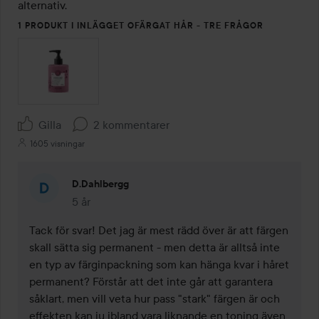
1 PRODUKT I INLÄGGET OFÄRGAT HÅR - TRE FRÅGOR
Gilla
2 kommentarer
1605 visningar
D.dahlbergg
5 år
Kommentaren lades 5 år
Tack för svar! Det jag är mest rädd över är att färgen 
skall sätta sig permanent - men detta är alltså inte 
en typ av färginpackning som kan hänga kvar i håret 
permanent? Förstår att det inte går att garantera 
såklart, men vill veta hur pass "stark" färgen är och 
effekten kan ju ibland vara liknande en toning även 