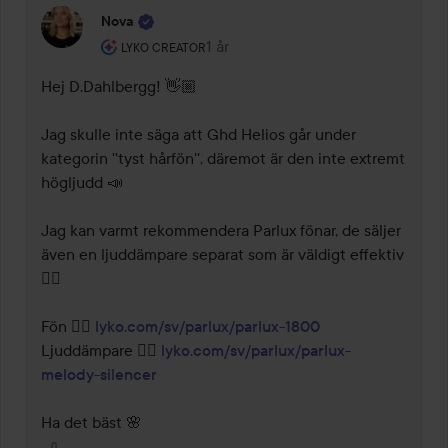
Nova
Användarens roll: Lyko Creator.
1 år
Kommentaren lades 1 år
LYKO CREATOR
Hej D.Dahlbergg! 👋🏼

Jag skulle inte säga att Ghd Helios går under 
kategorin ''tyst hårfön'', däremot är den inte extremt 
högljudd 📣

Jag kan varmt rekommendera Parlux fönar, de säljer 
även en ljuddämpare separat som är väldigt effektiv 
👌🏼

Fön 👉🏼 
lyko.com/sv/parlux/parlux-1800
Ljuddämpare 👉🏼 
lyko.com/sv/parlux/parlux-
melody-silencer
Ha det bäst 🌸