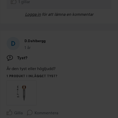
1 gillar
Logga in
för att lämna en kommentar
D.dahlbergg
1 år
Inlägget skapades 1 år
Tyst?
Är den tyst eller högljudd?
1 PRODUKT I INLÄGGET TYST?
Gilla
Kommentera