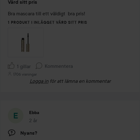
Värd sitt pris
4
av
Bra mascara till ett väldigt  bra pris!
5
1 PRODUKT I INLÄGGET VÄRD SITT PRIS
Kommentera
1 gillar
1706 visningar
Logga in
för att lämna en kommentar
Ebba
2 år
Inlägget skapades 2 år
Nyans?