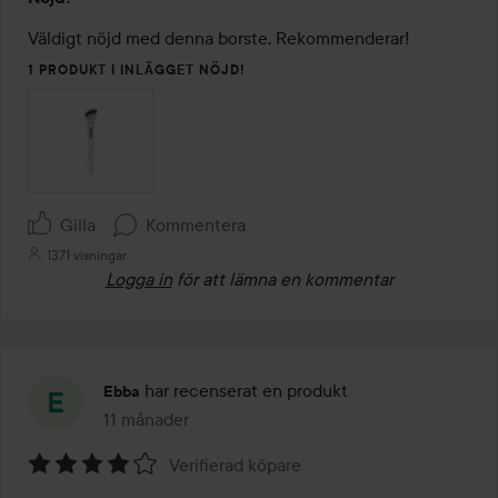
4
av
Väldigt nöjd med denna borste. Rekommenderar! 
5
1 PRODUKT I INLÄGGET NÖJD!
Gilla
Kommentera
1371 visningar
Logga in
för att lämna en kommentar
har recenserat en produkt
Ebba
11 månader
Inlägget skapades 11 månader
Verifierad köpare
Betyg: