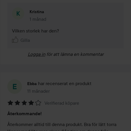
Kristina
1 månad
Kommentaren lades 1 månad
Vilken storlek har den?
Gilla
Logga in
för att lämna en kommentar
har recenserat en produkt
Ebba
11 månader
Inlägget skapades 11 månader
Verifierad köpare
Betyg:
Återkommande!
4
av
Återkommer alltid till denna produkt. Bra för lätt torra 
5