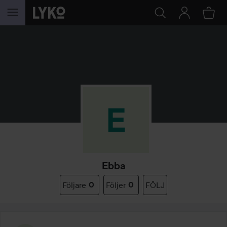
HOPPA TILL INNEHÅLLET
Ebba
Följare
0
Följer
0
FÖLJ