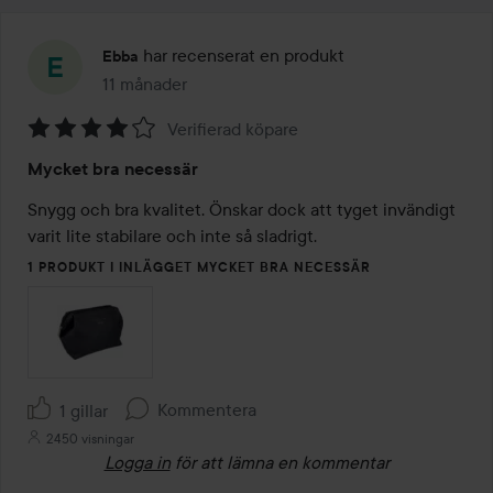
har recenserat en produkt
Ebba
11 månader
Inlägget skapades 11 månader
Verifierad köpare
Betyg:
Mycket bra necessär
4
av
Snygg och bra kvalitet. Önskar dock att tyget invändigt 
5
varit lite stabilare och inte så sladrigt. 
1 PRODUKT I INLÄGGET MYCKET BRA NECESSÄR
Kommentera
1 gillar
2450 visningar
Logga in
för att lämna en kommentar