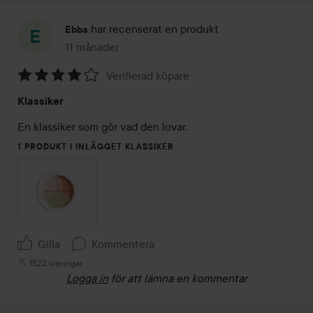
har recenserat en produkt
Ebba
11 månader
Inlägget skapades 11 månader
Verifierad köpare
Betyg:
Klassiker
4
av
En klassiker som gör vad den lovar.
5
1 PRODUKT I INLÄGGET KLASSIKER
Gilla
Kommentera
1522 visningar
Logga in
för att lämna en kommentar