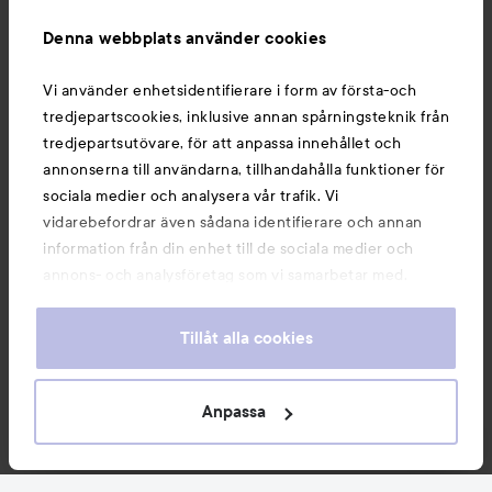
Information
Denna webbplats använder cookies
Du kanske också gillar
Vi använder enhetsidentifierare i form av första-och
tredjepartscookies, inklusive annan spårningsteknik från
tredjepartsutövare, för att anpassa innehållet och
annonserna till användarna, tillhandahålla funktioner för
sociala medier och analysera vår trafik. Vi
vidarebefordrar även sådana identifierare och annan
information från din enhet till de sociala medier och
annons- och analysföretag som vi samarbetar med.
Dessa kan i sin tur kombinera informationen med annan
information som du har tillhandahållit eller som de har
Tillåt alla cookies
samlat in när du har använt deras tjänster. Du godkänner
våra cookies vid fortsatt användande av vår webbplats.
Copyright 2026
För information om hur du kan ändra inställningarna för
Anpassa
E-handel av Avensia
cookies, se vår
Cookie Policy