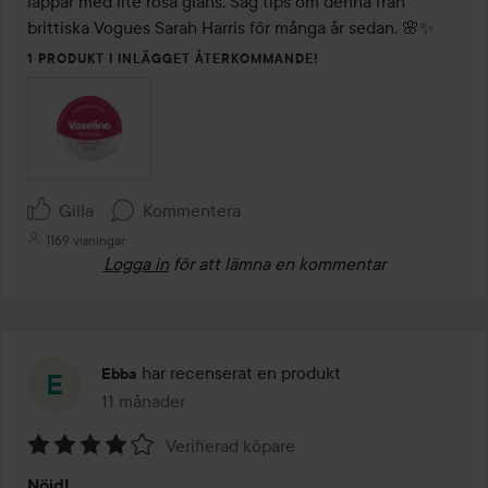
läppar med lite rosa glans. Såg tips om denna från 
brittiska Vogues Sarah Harris för många år sedan. 🌸✨
1 PRODUKT I INLÄGGET ÅTERKOMMANDE!
Gilla
Kommentera
1169 visningar
Logga in
för att lämna en kommentar
har recenserat en produkt
Ebba
11 månader
Inlägget skapades 11 månader
Verifierad köpare
Betyg:
Nöjd!