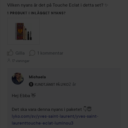
Vilken nyans är det på Touche Eclat i detta set? ✨
1 PRODUKT I INLÄGGET NYANS?
Gilla
1 kommentar
17 visningar
Michaela
Användarens roll: Kundtjänst på Lyko.
2 år
Kommentaren lades 2 år
KUNDTJÄNST PÅ LYKO
Hej Ebba 👋

lyko.com/sv/yves-saint-laurent/yves-saint-
laurenttouche-eclat-luminou3