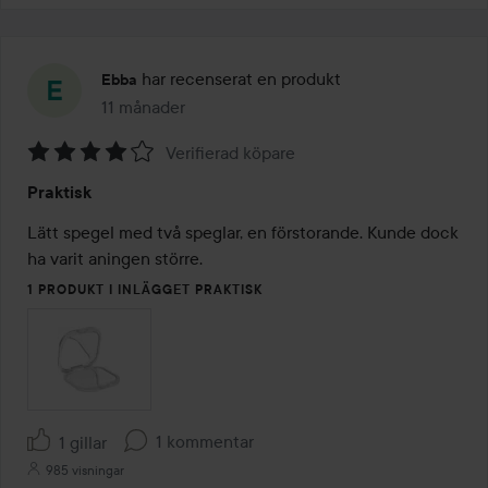
har recenserat en produkt
Ebba
11 månader
Inlägget skapades 11 månader
Verifierad köpare
Betyg:
Praktisk
4
av
Lätt spegel med två speglar, en förstorande. Kunde dock 
5
ha varit aningen större. 
1 PRODUKT I INLÄGGET PRAKTISK
1 kommentar
1 gillar
985 visningar