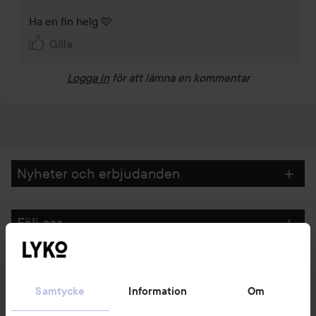
Ha en fin helg 🩷
Gilla
Logga in
för att lämna en kommentar
Nyheter och erbjudanden
Följ oss
Kundservice
Samtycke
Information
Om