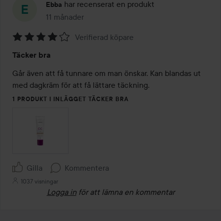
har recenserat en produkt
Ebba
11 månader
Inlägget skapades 11 månader
Verifierad köpare
Betyg:
Täcker bra
4
av
Går även att få tunnare om man önskar. Kan blandas ut 
5
med dagkräm för att få lättare täckning.
1 PRODUKT I INLÄGGET TÄCKER BRA
Gilla
Kommentera
1037 visningar
Logga in
för att lämna en kommentar