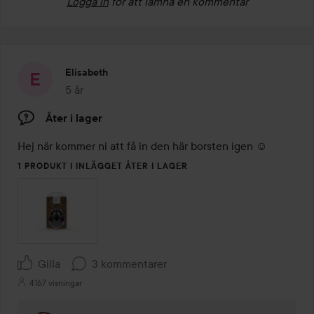
Logga in
för att lämna en kommentar
Elisabeth
5 år
Inlägget skapades 5 år
Åter i lager
Hej när kommer ni att få in den här borsten igen ☺️
1 PRODUKT I INLÄGGET ÅTER I LAGER
Gilla
3 kommentarer
4167 visningar