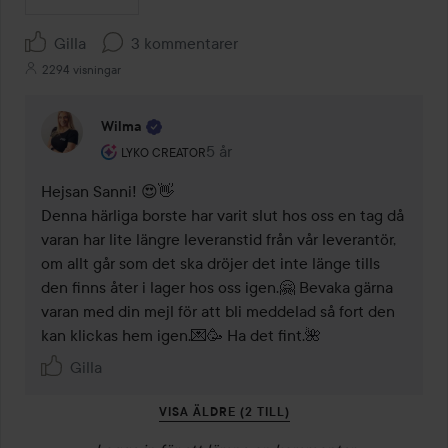
Gilla
3 kommentarer
2294 visningar
Wilma
Användarens roll: Lyko Creator.
5 år
Kommentaren lades 5 år
LYKO CREATOR
Hejsan Sanni! 😍👋

Denna härliga borste har varit slut hos oss en tag då 
varan har lite längre leveranstid från vår leverantör, 
om allt går som det ska dröjer det inte länge tills 
den finns åter i lager hos oss igen.🤗 Bevaka gärna 
varan med din mejl för att bli meddelad så fort den 
kan klickas hem igen.💌🥳 Ha det fint.🌺 
Gilla
VISA ÄLDRE (2 TILL)