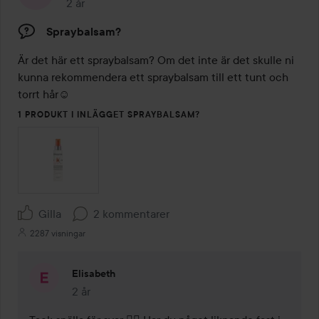
2 år
Inlägget skapades 2 år
Spraybalsam?
Är det här ett spraybalsam? Om det inte är det skulle ni 
kunna rekommendera ett spraybalsam till ett tunt och 
torrt hår☺️
1 PRODUKT I INLÄGGET SPRAYBALSAM?
Gilla
2 kommentarer
2287 visningar
Elisabeth
2 år
Kommentaren lades 2 år