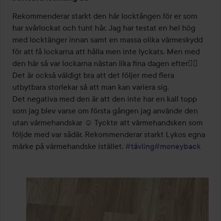
4
av
Rekommenderar starkt den här locktången för er som 
5
har svårlockat och tunt hår. Jag har testat en hel hög 
med locktänger innan samt en massa olika värmeskydd 
för att få lockarna att hålla men inte lyckats. Men med 
den här så var lockarna nästan lika fina dagen efter👍🏻
Det är också väldigt bra att det följer med flera 
utbytbara storlekar så att man kan variera sig. 

Det negativa med den är att den inte har en kall topp 
som jag blev varse om första gången jag använde den 
utan värmehandskar ☺️ Tyckte att värmehandsken som 
följde med var sådär. Rekommenderar starkt Lykos egna 
märke på värmehandske istället. 
#tävling
#moneyback