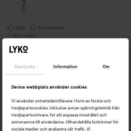
Gilla
1 kommentar
6057 visningar
Malin
Användarens roll: Lyko Creator.
5 år
Kommentaren lades 5 år
LYKO CREATOR
Samtycke
Information
Om
Hejsan 💎

Den har inte ett så högt värmeskydd i sig men 
skyddar mot fön👌

Denna webbplats använder cookies
Ha en fin dag 🥰
Vi använder enhetsidentifierare i form av första-och
1 gillar
tredjepartscookies, inklusive annan spårningsteknik från
tredjepartsutövare, för att anpassa innehållet och
Logga in
för att lämna en kommentar
annonserna till användarna, tillhandahålla funktioner för
sociala medier och analysera vår trafik. Vi