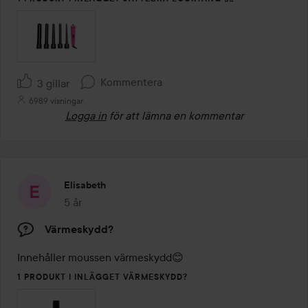
Kommentera
3 gillar
6989 visningar
Logga in
för att lämna en kommentar
Elisabeth
5 år
Inlägget skapades 5 år
Värmeskydd?
Innehåller moussen värmeskydd😊
1 PRODUKT I INLÄGGET VÄRMESKYDD?