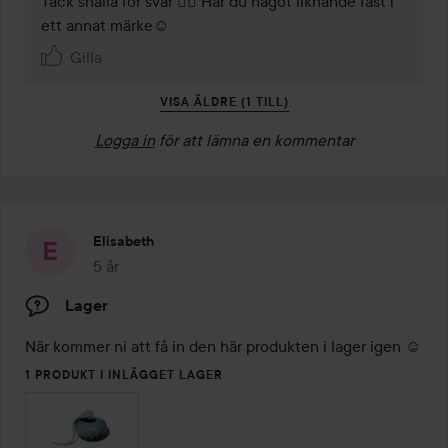
Tack snälla för svar 👍🏻 Har du något liknande fast i 
ett annat märke☺️
Gilla
VISA ÄLDRE (1 TILL)
Logga in
för att lämna en kommentar
Elisabeth
5 år
Inlägget skapades 5 år
Lager
När kommer ni att få in den här produkten i lager igen ☺️
1 PRODUKT I INLÄGGET LAGER