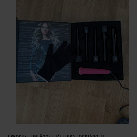
1 PRODUKT I INLÄGGET JÄTTEBRA LOCKTÅNG 👍🏻