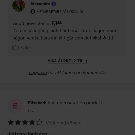
Alexandra
Användarens roll: Medarbetare på Lyko.
5 år
Kommentaren lades 5 år
MEDARBETARE PÅ LYKO
Good news Sanni! 🙌🤪

Den är på ingång, och bör finnas åter i lager inom 
någon vecka bara om allt går som det ska! 🌟🤸‍♀️
Gilla
VISA ÄLDRE (2 TILL)
Logga in
för att lämna en kommentar
har recenserat en produkt
Elisabeth
5 år
Inlägget skapades 5 år
Verifierad köpare
Betyg:
Jättebra locktång 👍🏻