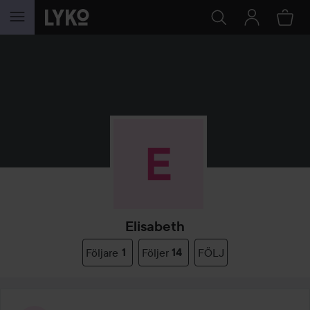
HOPPA TILL INNEHÅLLET
Elisabeth
Följare
1
Följer
14
FÖLJ