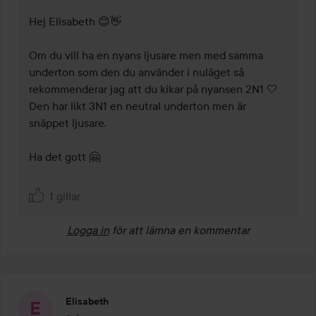
Hej Elisabeth 😊👋

Om du vill ha en nyans ljusare men med samma 
underton som den du använder i nuläget så 
rekommenderar jag att du kikar på nyansen 2N1 🤍 
Den har likt 3N1 en neutral underton men är 
snäppet ljusare. 

Ha det gott 🤗

1 gillar
Logga in
för att lämna en kommentar
Elisabeth