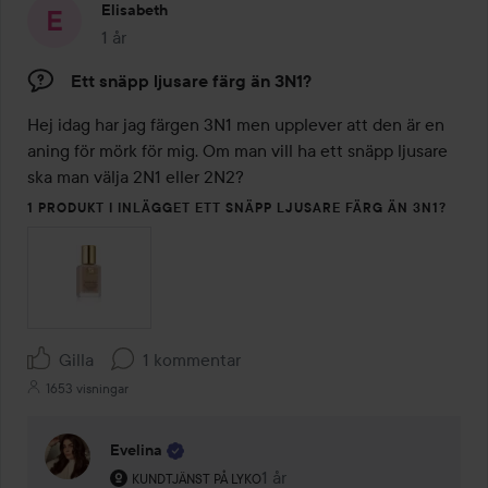
Elisabeth
1 år
Inlägget skapades 1 år
Ett snäpp ljusare färg än 3N1?
Hej idag har jag färgen 3N1 men upplever att den är en 
aning för mörk för mig. Om man vill ha ett snäpp ljusare 
ska man välja 2N1 eller 2N2?
1 PRODUKT I INLÄGGET ETT SNÄPP LJUSARE FÄRG ÄN 3N1?
Gilla
1 kommentar
1653 visningar
Evelina
Användarens roll: Kundtjänst på Lyko.
1 år
Kommentaren lades 1 år
KUNDTJÄNST PÅ LYKO