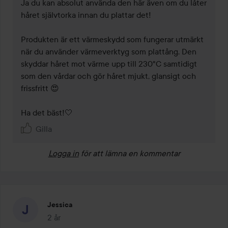
Ja du kan absolut använda den här även om du låter 
håret självtorka innan du plattar det!

Produkten är ett värmeskydd som fungerar utmärkt 
när du använder värmeverktyg som plattång. Den 
skyddar håret mot värme upp till 230°C samtidigt 
som den vårdar och gör håret mjukt, glansigt och 
frissfritt 😍

Ha det bäst!🤍
Gilla
Logga in
för att lämna en kommentar
Jessica
2 år
Inlägget skapades 2 år