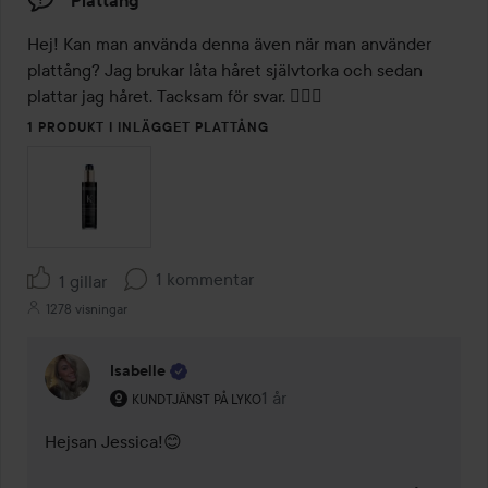
Plattång
Hej! Kan man använda denna även när man använder 
plattång? Jag brukar låta håret självtorka och sedan 
plattar jag håret. Tacksam för svar. 👱🏼‍♀️
1 PRODUKT I INLÄGGET PLATTÅNG
1 kommentar
1 gillar
1278 visningar
Isabelle
Användarens roll: Kundtjänst på Lyko.
1 år
Kommentaren lades 1 år
KUNDTJÄNST PÅ LYKO
Hejsan Jessica!😊
