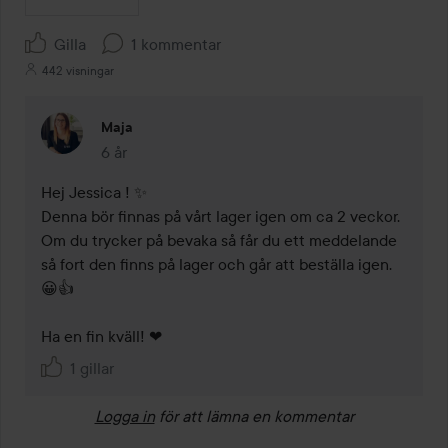
Gilla
1 kommentar
442 visningar
Maja
6 år
Kommentaren lades 6 år
Hej Jessica ! ✨

Denna bör finnas på vårt lager igen om ca 2 veckor. 
Om du trycker på bevaka så får du ett meddelande 
så fort den finns på lager och går att beställa igen. 
😀👍

Ha en fin kväll! ❤
1 gillar
Logga in
för att lämna en kommentar