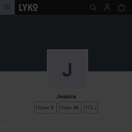
HOPPA TILL INNEHÅLLET
Jessica
Följare
2
Följer
26
FÖLJ