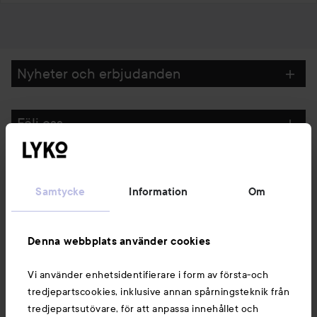
Nyheter och erbjudanden
Följ oss
Kundservice
Samtycke
Information
Om
Information
Denna webbplats använder cookies
Du kanske också gillar
Vi använder enhetsidentifierare i form av första-och
tredjepartscookies, inklusive annan spårningsteknik från
tredjepartsutövare, för att anpassa innehållet och