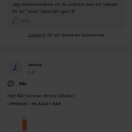
Jag rekommenderar att du avslutar med ett balsam, 
för att "sluta" hårstrået igen 🌸
Gilla
Logga in
för att lämna en kommentar
Jessica
6 år
Inlägget skapades 6 år
När
Hej! När kommer denna tillbaka? 
1 PRODUKT I INLÄGGET NÄR