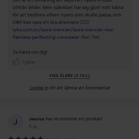
utifrån bilder. Men självklart har jag gjort mitt bästa 
för att bedöma vilken nyans som skulle passa, och 
lyko.com/sv/laura-mercier/laura-mercier-real-
flawless-perfecting-concealer-0w1-7ml
Ta hand om dig! 
1 gillar
VISA ÄLDRE (3 TILL)
Logga in
för att lämna en kommentar
har recenserat en produkt
Jessica
5 år
Inlägget skapades 5 år