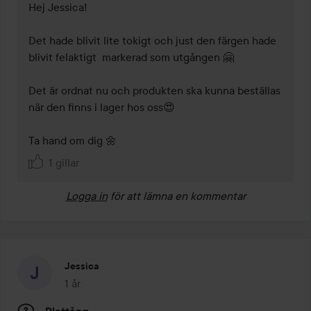
Hej Jessica!

Det hade blivit lite tokigt och just den färgen hade 
blivit felaktigt  markerad som utgången 🤗

Det är ordnat nu och produkten ska kunna beställas 
när den finns i lager hos oss😍 

Ta hand om dig 🌼
1 gillar
Logga in
för att lämna en kommentar
Jessica
1 år
Inlägget skapades 1 år