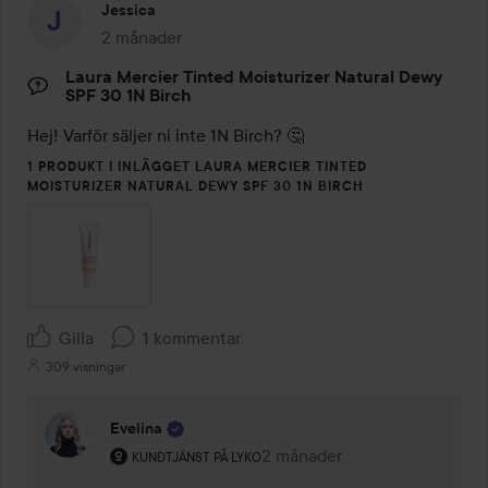
Jessica
2 månader
Inlägget skapades 2 månader
Laura Mercier Tinted Moisturizer Natural Dewy
SPF 30 1N Birch
Hej! Varför säljer ni inte 1N Birch? 🤔
1 PRODUKT I INLÄGGET LAURA MERCIER TINTED
MOISTURIZER NATURAL DEWY SPF 30 1N BIRCH
Gilla
1 kommentar
309 visningar
Evelina
Användarens roll: Kundtjänst på Lyko.
2 månader
Kommentaren lades 2 månad
KUNDTJÄNST PÅ LYKO