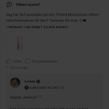
Vilken nyans?
Jag har 1w1 porcelain på min Tinted Moisturizer, vilken 
rekommenderas till den? Tacksam för svar ☺️❤️
1 PRODUKT I INLÄGGET VILKEN NYANS?
Gilla
4 kommentarer
523 visningar
Linnea
Användarens roll: Kundtjänst på Lyko.
2 år
Kommentaren lades 2 år
KUNDTJÄNST PÅ LYKO
Hejsan Jessica! 🤍  

Det är en utmaning att välja rätt nyans endast 