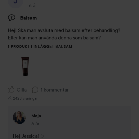
6 år
Inlägget skapades 6 år
Balsam
Hej! Ska man avsluta med balsam efter behandling? 
Eller kan man använda denna som balsam? 
1 PRODUKT I INLÄGGET BALSAM
Gilla
1 kommentar
2423 visningar
Maja
6 år
Kommentaren lades 6 år
Hej Jessica! ✨
