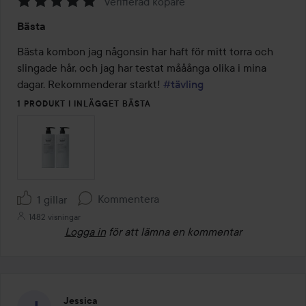
Verifierad köpare
Betyg:
Bästa
5
av
Bästa kombon jag någonsin har haft för mitt torra och 
5
slingade hår, och jag har testat mååånga olika i mina 
dagar. Rekommenderar starkt! 
#tävling
1 PRODUKT I INLÄGGET BÄSTA
Kommentera
1 gillar
1482 visningar
Logga in
för att lämna en kommentar
Jessica