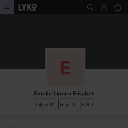
HOPPA TILL INNEHÅLLET
Emelie Linnea Elisabet
Följare
0
Följer
0
FÖLJ