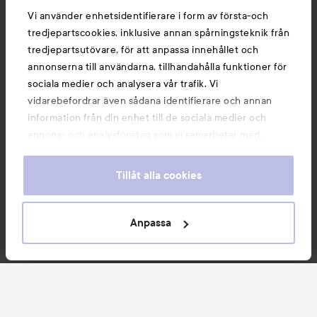
Vi använder enhetsidentifierare i form av första-och
tredjepartscookies, inklusive annan spårningsteknik från
tredjepartsutövare, för att anpassa innehållet och
annonserna till användarna, tillhandahålla funktioner för
sociala medier och analysera vår trafik. Vi
vidarebefordrar även sådana identifierare och annan
information från din enhet till de sociala medier och
annons- och analysföretag som vi samarbetar med.
Dessa kan i sin tur kombinera informationen med annan
information som du har tillhandahållit eller som de har
Tillåt alla cookies
samlat in när du har använt deras tjänster. Du godkänner
våra cookies vid fortsatt användande av vår webbplats.
För information om hur du kan ändra inställningarna för
Anpassa
cookies, se vår
Cookie Policy
Nyheter och erbjudanden