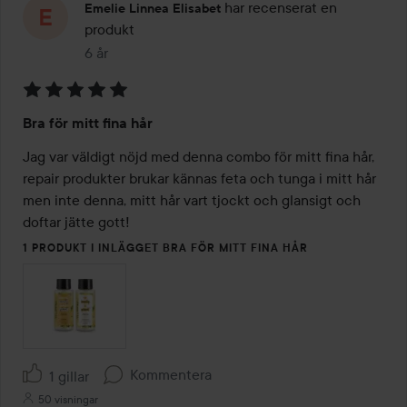
har recenserat en
Emelie Linnea Elisabet
produkt
6 år
Inlägget skapades 6 år
Betyg:
Bra för mitt fina hår
5
av
Jag var väldigt nöjd med denna combo för mitt fina hår, 
5
repair produkter brukar kännas feta och tunga i mitt hår 
men inte denna, mitt hår vart tjockt och glansigt och 
doftar jätte gott!
1 PRODUKT I INLÄGGET BRA FÖR MITT FINA HÅR
Kommentera
1 gillar
50 visningar