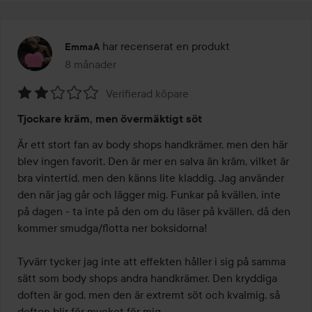
har recenserat en produkt
EmmaA
8 månader
Inlägget skapades 8 månader
Verifierad köpare
Betyg:
Tjockare kräm, men övermäktigt söt
2
av
Är ett stort fan av body shops handkrämer, men den här 
5
blev ingen favorit. Den är mer en salva än kräm, vilket är 
bra vintertid, men den känns lite kladdig. Jag använder 
den när jag går och lägger mig. Funkar på kvällen, inte 
på dagen - ta inte på den om du läser på kvällen, då den 
kommer smudga/flotta ner boksidorna! 

Tyvärr tycker jag inte att effekten håller i sig på samma 
sätt som body shops andra handkrämer. Den kryddiga 
doften är god, men den är extremt söt och kvalmig, så 
doften blir för mycket för mig.
