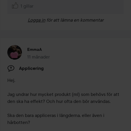
1 gillar
Logga in
för att lämna en kommentar
EmmaA
11 månader
Inlägget skapades 11 månader
Applicering
Hej, 

Jag undrar hur mycket produkt (ml) som behövs för att 
den ska ha effekt? Och hur ofta den bör användas.

Ska den bara appliceras i längderna, eller även i 
hårbotten? 
