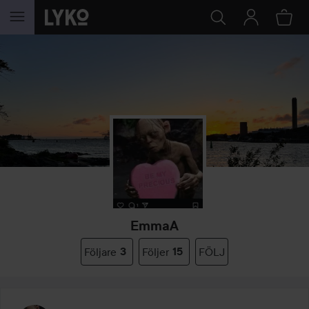
HOPPA TILL INNEHÅLLET
EmmaA
Följare
3
Följer
15
FÖLJ