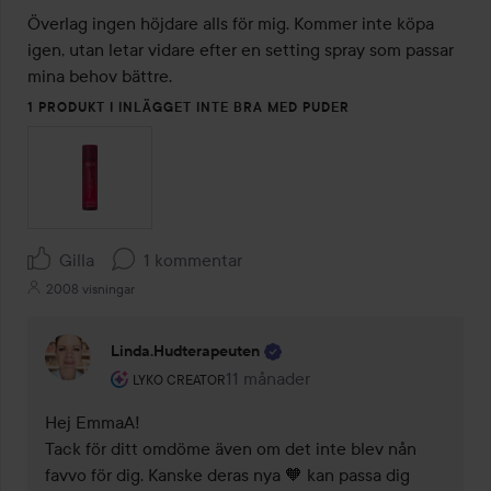
Överlag ingen höjdare alls för mig. Kommer inte köpa 
igen, utan letar vidare efter en setting spray som passar 
mina behov bättre.
1 PRODUKT I INLÄGGET INTE BRA MED PUDER
Gilla
1 kommentar
2008 visningar
Linda.hudterapeuten
Användarens roll: Lyko Creator.
11 månader
Kommentaren lades 11 månader
LYKO CREATOR
Hej EmmaA!

Tack för ditt omdöme även om det inte blev nån 
favvo för dig. Kanske deras nya 🧡 kan passa dig 