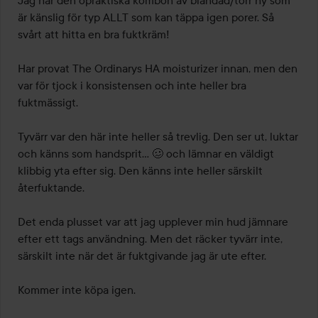
5
är känslig för typ ALLT som kan täppa igen porer. Så 
svårt att hitta en bra fuktkräm! 

Har provat The Ordinarys HA moisturizer innan, men den 
var för tjock i konsistensen och inte heller bra 
fuktmässigt. 

Tyvärr var den här inte heller så trevlig. Den ser ut, luktar 
och känns som handsprit… 🥴 och lämnar en väldigt 
klibbig yta efter sig. Den känns inte heller särskilt 
återfuktande. 

Det enda plusset var att jag upplever min hud jämnare 
efter ett tags användning. Men det räcker tyvärr inte, 
särskilt inte när det är fuktgivande jag är ute efter. 

Kommer inte köpa igen. 
