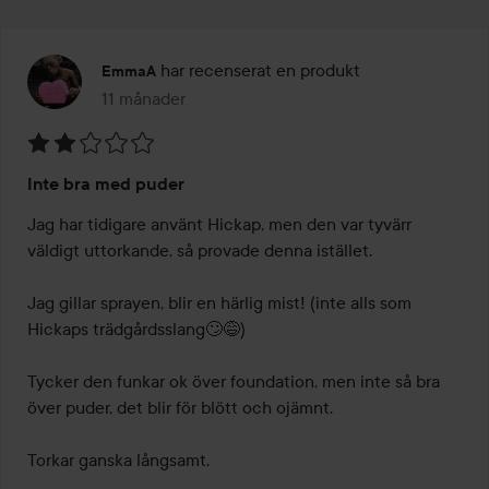
har recenserat en produkt
EmmaA
11 månader
Inlägget skapades 11 månader
Betyg:
Inte bra med puder
2
av
Jag har tidigare använt Hickap, men den var tyvärr 
5
väldigt uttorkande, så provade denna istället. 

Jag gillar sprayen, blir en härlig mist! (inte alls som 
Hickaps trädgårdsslang🙄😅) 

Tycker den funkar ok över foundation, men inte så bra 
över puder, det blir för blött och ojämnt. 

Torkar ganska långsamt. 
