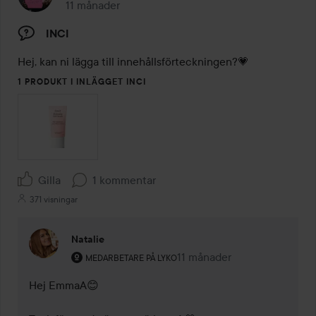
11 månader
Inlägget skapades 11 månader
INCI
Hej, kan ni lägga till innehållsförteckningen?💗
1 PRODUKT I INLÄGGET INCI
Gilla
1 kommentar
371 visningar
Natalie
Användarens roll: Medarbetare på Lyko.
11 månader
Kommentaren lades 11 måna
MEDARBETARE PÅ LYKO
Hej EmmaA😊
