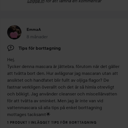
Logga in
för att lämna en kommentar
EmmaA
8 månader
Inlägget skapades 8 månader
Tips för borttagning
Hej,

Tycker denna mascara är jättebra, förutom när det gäller 
att tvätta bort den. Hur avlägsnar jag mascaran utan att 
ansiktet och handfatet blir fullt av oljiga flagor? De 
fastnar verkligen överallt och det är så himla otrevligt 
och bökigt. Jag använder cleanser och miscellärvatten 
för att tvätta av sminket. Men jag är inte van vid 
vattenmascara så alla tips på enkel borttagning 
mottages tacksamt🌟
1 PRODUKT I INLÄGGET TIPS FÖR BORTTAGNING