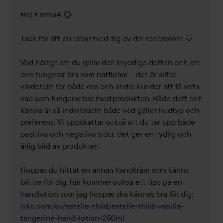
Hej EmmaA 😊

Tack för att du delar med dig av din recension! 🤍

Vad härligt att du gillar den kryddiga doften och att 
den fungerar bra som nattkräm – det är alltid 
värdefullt för både oss och andra kunder att få veta 
vad som fungerar bra med produkten. Både doft och 
känsla är så individuellt både vad gäller hudtyp och 
preferens. Vi uppskattar också att du tar upp både 
positiva och negativa sidor, det ger en tydlig och 
ärlig bild av produkten.

Hoppas du hittat en annan handkräm som känns 
bättre för dig, här kommer också ett tips på en 
handlotion som jag hoppas ska kännas bra för dig: 
lyko.com/sv/estelle-thild/estelle-thild-vanilla-
tangerine-hand-lotion-250ml