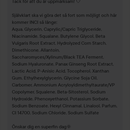
Tack för att du är uppmärksam! 🤍

Självklart ska vi göra det så fort som möjligt och här 
kommer INCI så länge:

Aqua, Glycerin, Caprylic/Capric Triglyceride, 
Niacinamide, Squalane, Butylene Glycol, Beta 
Vulgaris Root Extract, Hydrolyzed Corn Starch, 
Dimethicone, Allantoin, 
Saccharomyces/Xylinum/Black TEA Ferment, 
Sodium Hyaluronate, Panax Ginseng Root Extract, 
Lactic Acid, P-Anisic Acid, Tocopherol, Xanthan 
Gum, Ethylhexylglycerin, Glycine Soja Oil, 
Carbomer, Ammonium Acryloyldimethyltaurate/VP 
Copolymer, Squalene, Beta-Sitosterol, Sodium 
Hydroxide, Phenoxyethanol, Potassium Sorbate, 
Sodium Benzoate, Hexyl Cinnamal, Linalool, Parfum, 
CI 14700, Sodium Chloride, Sodium Sulfate

Önskar dig en superfin dag🌞