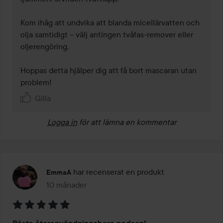
Kom ihåg att undvika att blanda micellärvatten och 
olja samtidigt – välj antingen tvåfas-remover eller 
oljerengöring.

Hoppas detta hjälper dig att få bort mascaran utan 
problem! 
Gilla
Logga in
för att lämna en kommentar
har recenserat en produkt
EmmaA
10 månader
Inlägget skapades 10 månader
Betyg: