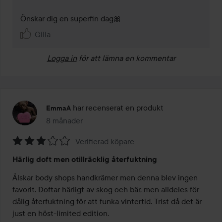
Önskar dig en superfin dag🎀
Gilla
Logga in
för att lämna en kommentar
har recenserat en produkt
EmmaA
8 månader
Inlägget skapades 8 månader
Verifierad köpare
Betyg:
Härlig doft men otillräcklig återfuktning
3
av
Älskar body shops handkrämer men denna blev ingen 
5
favorit. Doftar härligt av skog och bär, men alldeles för 
dålig återfuktning för att funka vintertid. Trist då det är 
just en höst-limited edition. 
