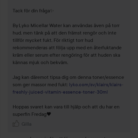
Tack för din fråga✨

By Lyko Micellar Water kan användas även på torr 
hud, men tänk på att den främst rengör och inte 
tillför mycket fukt. För riktigt torr hud 
rekommenderas att följa upp med en återfuktande 
kräm eller serum efter rengöring för att huden ska 
kännas mjuk och bekväm.

Jag kan däremot tipsa dig om denna toner/essence 
som ger massor med fukt: 
lyko.com/sv/klairs/klairs-
freshly-juiced-vitamin-essence-toner-30ml
Hoppas svaret kan vara till hjälp och att du har en 
superfin Fredag🖤
Gilla