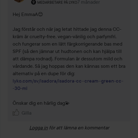
Användarens roll: Medarbetare på Lyko.
7 månader
Kommentaren lades 7 måna
MEDARBETARE PÅ LYKO
Hej EmmaA😊

Jag förstår och när jag letat hittade jag denna CC-
kräm är cruelty-free, vegan-vänlig och parfymfri, 
och fungerar som en lätt färgkorrigerande bas med 
SPF (så den jämnar ut hudtonen och kan hjälpa till 
att dämpa rodnad). Formulan är dessutom mild och 
vårdande. Så jag hoppas den kan kännas som ett bra 
lyko.com/sv/isadora/isadora-cc--cream--green-cc-
-30-ml
Önskar dig en härlig dag💫
Gilla
Logga in
för att lämna en kommentar