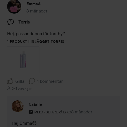
EmmaA
8 månader
Inlägget skapades 8 månader
Torris
Hej, passar denna för torr hy?
1 PRODUKT I INLÄGGET TORRIS
Gilla
1 kommentar
241 visningar
Natalie
Användarens roll: Medarbetare på Lyko.
8 månader
Kommentaren lades 8 måna
MEDARBETARE PÅ LYKO
Hej Emma😊
