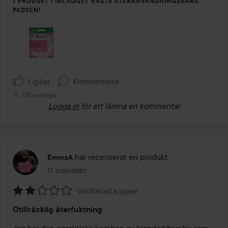
1 PRODUKT I INLÄGGET BÄSTA ÅTERANVÄNDNINGSBARA
PADSEN!
Kommentera
1 gillar
310 visningar
Logga in
för att lämna en kommentar
har recenserat en produkt
EmmaA
11 månader
Inlägget skapades 11 månader
Verifierad köpare
Betyg:
Otillräcklig återfuktning
2
av
Jag har den opraktiska kombon av blandad/torr hy som 