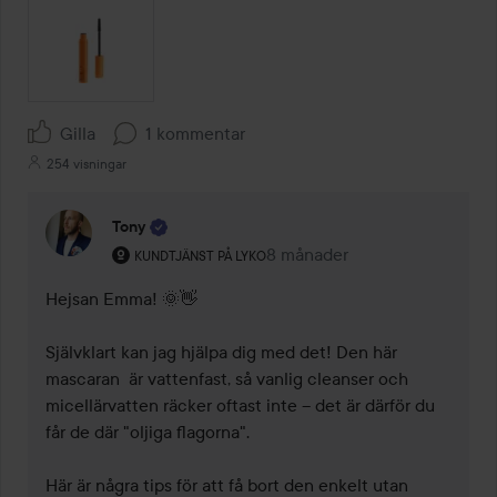
Gilla
1 kommentar
254 visningar
Tony
Användarens roll: Kundtjänst på Lyko.
8 månader
Kommentaren lades 8 månad
KUNDTJÄNST PÅ LYKO
Hejsan Emma! 🌞👋

Självklart kan jag hjälpa dig med det! Den här 
mascaran  är vattenfast, så vanlig cleanser och 
micellärvatten räcker oftast inte – det är därför du 
får de där "oljiga flagorna".

Här är några tips för att få bort den enkelt utan 