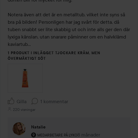
Notera även att det är en metalltub, vilket inte syns så 
bra på bilden! Personligen har jag svårt för detta, då 
tuben snabbt ser lite skabbig ut och inte alls ger den där 
lyxiga känslan, utan snarare påminner om en halvklämd 
kaviartub…
1 PRODUKT I INLÄGGET TJOCKARE KRÄM, MEN
ÖVERMÄKTIGT SÖT
Gilla
1 kommentar
220 visningar
Natalie
Användarens roll: Medarbetare på Lyko.
8 månader
Kommentaren lades 8 måna
MEDARBETARE PÅ LYKO