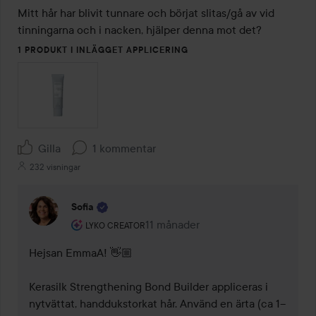
Mitt hår har blivit tunnare och börjat slitas/gå av vid 
tinningarna och i nacken, hjälper denna mot det?
1 PRODUKT I INLÄGGET APPLICERING
Gilla
1 kommentar
232 visningar
Sofia
Användarens roll: Lyko Creator.
11 månader
Kommentaren lades 11 månader
LYKO CREATOR
Hejsan EmmaA! 👋🏼 

Kerasilk Strengthening Bond Builder appliceras i 
nytvättat, handdukstorkat hår. Använd en ärta (ca 1–