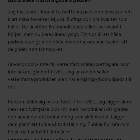
Bästa återanvändningsbara padsen!
5
av
Jag har testat flera olika tvättbara pads och dessa är helt 
5
klart mina favoriter. Mjuka, fluffiga och bra kvalitet som 
håller. De är större än bomullspads, vilket var ovant i 
början, men nu bara känns lyxigt. Ett tips är att hålla 
padsen stadigt med båda händerna, om man tycker att 
de glider runt för mycket. 

Används dock inte till vattenfast smink/borttagare, som 
inte säkert går bort i tvätt. Jag använder sällan 
vattenfasta produkter, men har engångs-/bomullpads till 
det. 

Padsen håller sig mjuka tvätt efter tvätt. Jag lägger dem 
i en liten tvättpåse och kör med handdukar i 60 grader, 
och använder ättiksblandning som sköljmedel. Lägger 
dem plant att torka på torkställning. Funkar hur bra som 
helst, de har hållt i flera år 💚