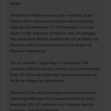
kladd:

Använd en tvåfas-remover (olja + vatten). Skaka 
flaskan först, mätta en bomullsrondell ordentligt, 
lägg den på fransarna i 10–15 sekunder och svep 
mjukt nedåt. Upprepa vid behov utan att gnugga. 
Bra exempel är NIVEA Double Effect Eye Make-Up 
Remover eller L’Oréal Paris Eye & Lip Make-Up 
Remover Waterproof.

För att undvika "oljiga flagor" i handfatet, håll 
rondellen lätt fuktad och arbeta i små, kontrollerade 
drag. En mjuk mikrofiberduk kan också vara bra att 
ha för att fånga upp allt efteråt.

Alternativt kan du ta bort ögonmakeupen med en 
cleansing balm/olja först, massera försiktigt över 
fransarna i 20–30 sekunder och torka av med en 
ljummen, urvriden tvättlapp.
