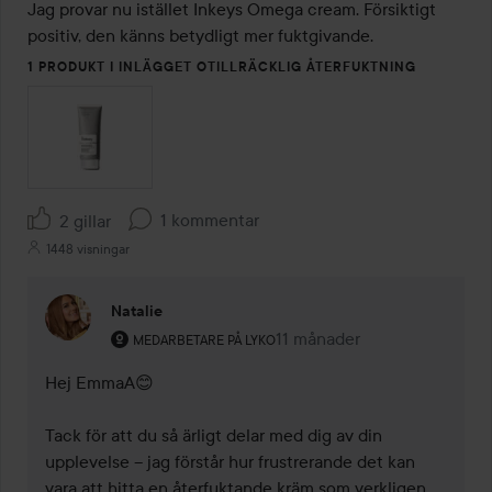
Jag provar nu istället Inkeys Omega cream. Försiktigt 
positiv, den känns betydligt mer fuktgivande. 
1 PRODUKT I INLÄGGET OTILLRÄCKLIG ÅTERFUKTNING
1 kommentar
2 gillar
1448 visningar
Natalie
Användarens roll: Medarbetare på Lyko.
11 månader
Kommentaren lades 11 måna
MEDARBETARE PÅ LYKO
Hej EmmaA😊

Tack för att du så ärligt delar med dig av din 
upplevelse – jag förstår hur frustrerande det kan 
vara att hitta en återfuktande kräm som verkligen 