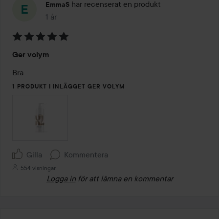
har recenserat en produkt
EmmaS
1 år
Inlägget skapades 1 år
Betyg:
Ger volym
5
av
Bra
5
1 PRODUKT I INLÄGGET GER VOLYM
Gilla
Kommentera
554 visningar
Logga in
för att lämna en kommentar