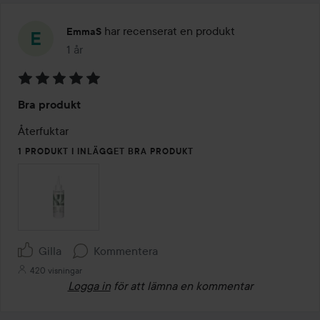
har recenserat en produkt
EmmaS
1 år
Inlägget skapades 1 år
Betyg:
Bra produkt
5
av
Återfuktar
5
1 PRODUKT I INLÄGGET BRA PRODUKT
Gilla
Kommentera
420 visningar
Logga in
för att lämna en kommentar