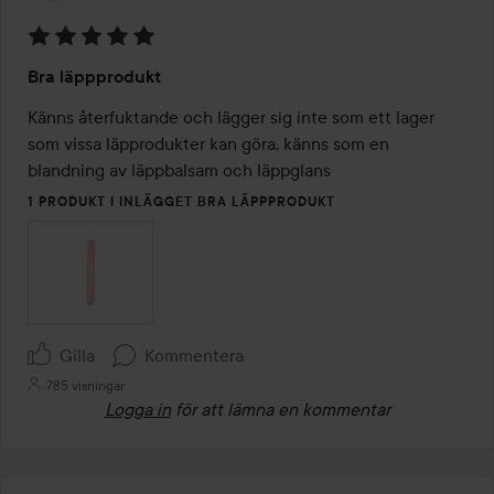
Betyg:
Bra läppprodukt
5
av
Känns återfuktande och lägger sig inte som ett lager 
5
som vissa läpprodukter kan göra, känns som en 
blandning av läppbalsam och läppglans 
1 PRODUKT I INLÄGGET BRA LÄPPPRODUKT
Gilla
Kommentera
785 visningar
Logga in
för att lämna en kommentar