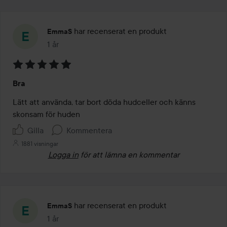
har recenserat en produkt
EmmaS
1 år
Inlägget skapades 1 år
Betyg:
Bra
5
av
Lätt att använda, tar bort döda hudceller och känns 
5
skonsam för huden
Gilla
Kommentera
1881 visningar
Logga in
för att lämna en kommentar
har recenserat en produkt
EmmaS
1 år
Inlägget skapades 1 år