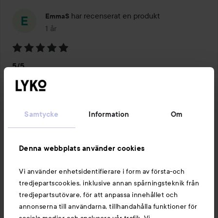
har recenserat en produkt
EmmaS
1 år
Inlägget skapades 1 år
Betyg:
5/5
5
av
Schampoo som återfuktar håret , gör det lent och så 
5
fräsch känsla!
1 PRODUKT I INLÄGGET 5/5
Samtycke
Information
Om
Denna webbplats använder cookies
Vi använder enhetsidentifierare i form av första-och
Gilla
Kommentera
tredjepartscookies, inklusive annan spårningsteknik från
1691 visningar
tredjepartsutövare, för att anpassa innehållet och
Logga in
för att lämna en kommentar
annonserna till användarna, tillhandahålla funktioner för