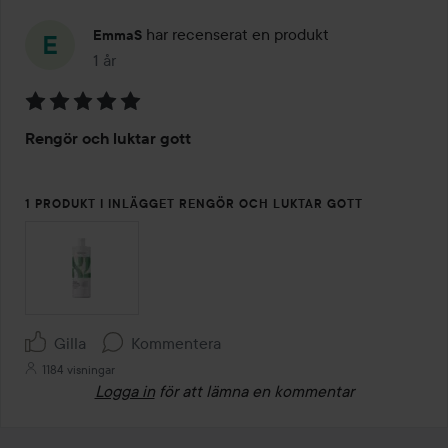
har recenserat en produkt
EmmaS
1 år
Inlägget skapades 1 år
Betyg:
Rengör och luktar gott
5
av
5
1 PRODUKT I INLÄGGET RENGÖR OCH LUKTAR GOTT
Gilla
Kommentera
1184 visningar
Logga in
för att lämna en kommentar