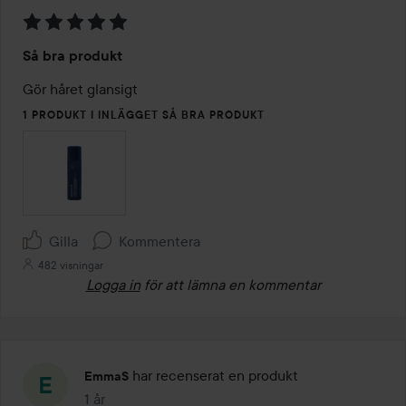
Betyg:
Så bra produkt
5
av
Gör håret glansigt 
5
1 PRODUKT I INLÄGGET SÅ BRA PRODUKT
Gilla
Kommentera
482 visningar
Logga in
för att lämna en kommentar
har recenserat en produkt
EmmaS
1 år
Inlägget skapades 1 år