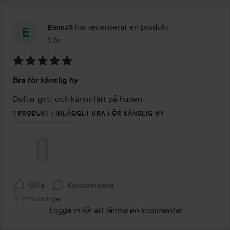
har recenserat en produkt
EmmaS
1 år
Inlägget skapades 1 år
Betyg:
Bra för känslig hy
5
av
Doftar gott och känns lätt på huden
5
1 PRODUKT I INLÄGGET BRA FÖR KÄNSLIG HY
Gilla
Kommentera
2319 visningar
Logga in
för att lämna en kommentar