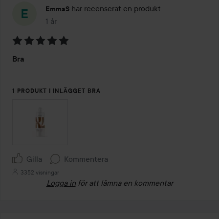
har recenserat en produkt
EmmaS
1 år
Inlägget skapades 1 år
Betyg:
Bra
5
av
5
1 PRODUKT I INLÄGGET BRA
Gilla
Kommentera
3352 visningar
Logga in
för att lämna en kommentar