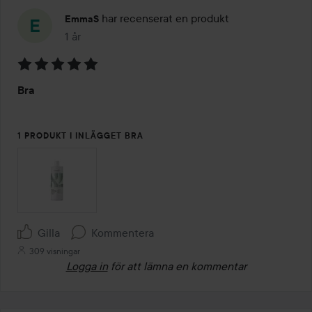
har recenserat en produkt
EmmaS
1 år
Inlägget skapades 1 år
Betyg:
Bra
5
av
5
1 PRODUKT I INLÄGGET BRA
Gilla
Kommentera
309 visningar
Logga in
för att lämna en kommentar