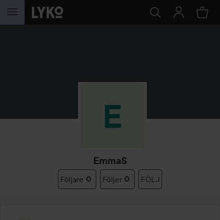
HOPPA TILL INNEHÅLLET
EmmaS
Följare
0
Följer
0
FÖLJ