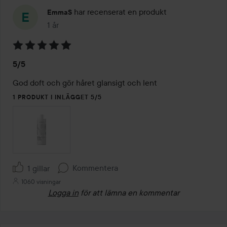
har recenserat en produkt
EmmaS
1 år
Inlägget skapades 1 år
Betyg:
5/5
5
av
God doft och gör håret glansigt och lent
5
1 PRODUKT I INLÄGGET 5/5
Kommentera
1 gillar
1060 visningar
Logga in
för att lämna en kommentar