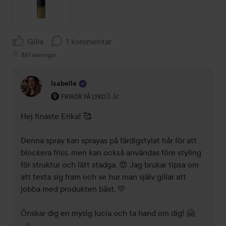
Gilla
1 kommentar
861 visningar
Isabelle
Användarens roll: Frisör på Lyko.
3 år
Kommentaren lades 3 år
FRISÖR PÅ LYKO
Hej finaste Erika! 🥰 

Denna spray kan sprayas på färdigstylat hår för att 
blockera friss, men kan också användas före styling 
för struktur och lätt stadga. 😍 Jag brukar tipsa om 
att testa sig fram och se hur man själv gillar att 
jobba med produkten bäst. 💛 

Önskar dig en mysig lucia och ta hand om dig! 🤗