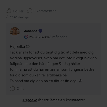
1 kommentar
1 gillar
2090 visningar
Johanna
Användarens roll: Lyko Creator.
3 månader
Kommentaren lades 3 månader
LYKO CREATOR
Hej Erika 😊 

Tack snälla för att du tagit dig tid att dela med dig 
av dina upplevelser, även om det inte riktigt blev en 
fullpoängare den här gången 🤍 Jag håller 
tummarna att du har en annan som fungerar bättre 
för dig som du kan falla tillbaka på. 

Ta hand om dig och ha en riktigt fin dag! 🌼
Gilla
Logga in
för att lämna en kommentar