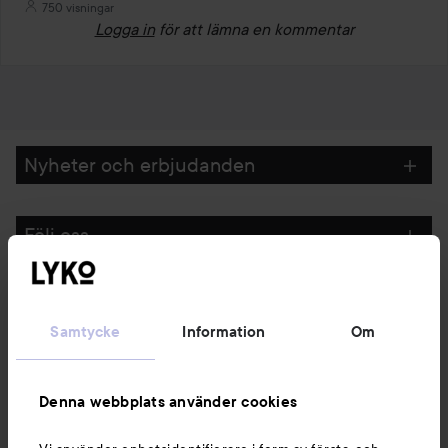
750 visningar
Logga in
för att lämna en kommentar
Nyheter och erbjudanden
Följ oss
Kundservice
Samtycke
Information
Om
Information
Denna webbplats använder cookies
Du kanske också gillar