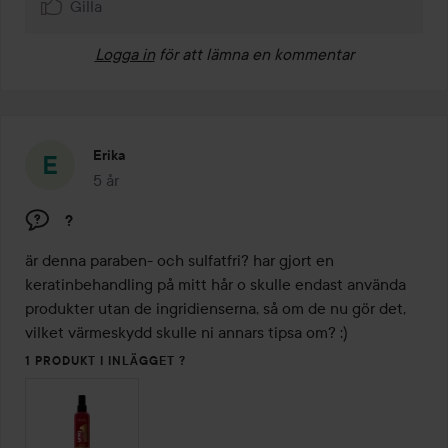
Gilla
Logga in
för att lämna en kommentar
Erika
5 år
Inlägget skapades 5 år
?
är denna paraben- och sulfatfri? har gjort en 
keratinbehandling på mitt hår o skulle endast använda 
produkter utan de ingridienserna, så om de nu gör det, 
vilket värmeskydd skulle ni annars tipsa om? :) 
1 PRODUKT I INLÄGGET ?