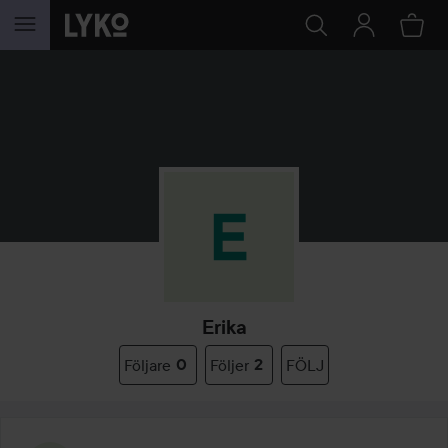
HOPPA TILL INNEHÅLLET
Erika
Följare
0
Följer
2
FÖLJ