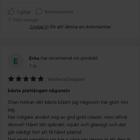
Kommentera
1 gillar
2505 visningar
Logga in
för att lämna en kommentar
har recenserat en produkt
Erika
7 år
Inlägget skapades 7 år
Verifierad köpare
Betyg:
bästa plattången någonsin
5
av
Utan tvekan det bästa köpet jag någonsin har gjort tror 
5
jag. 

Har tidigare använt mig av ghd gold classic, men alltså 
denna!! Håret blir spikrakt, mjukt och glansigt och det 
går väldigt fort att få håret plattat. 

Det enda negativa jag har o säga om denna är att den är 