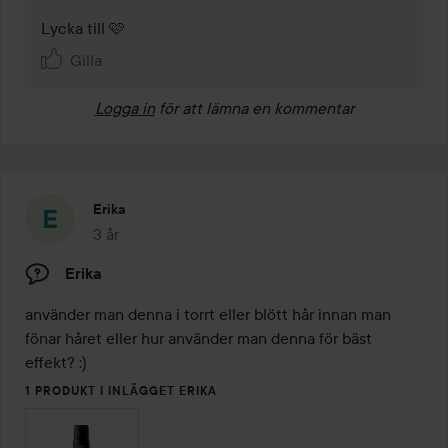
Lycka till 🩷
Gilla
Logga in
för att lämna en kommentar
Erika
3 år
Inlägget skapades 3 år
Erika
använder man denna i torrt eller blött hår innan man 
fönar håret eller hur använder man denna för bäst 
effekt? :)
1 PRODUKT I INLÄGGET ERIKA