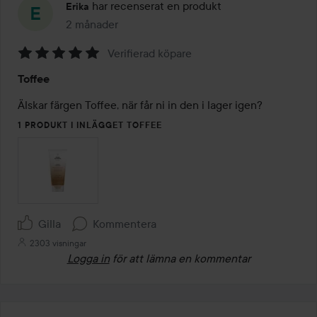
har recenserat en produkt
Erika
2 månader
Inlägget skapades 2 månader
Verifierad köpare
Betyg:
Toffee
5
av
Älskar färgen Toffee, när får ni in den i lager igen?
5
1 PRODUKT I INLÄGGET TOFFEE
Gilla
Kommentera
2303 visningar
Logga in
för att lämna en kommentar