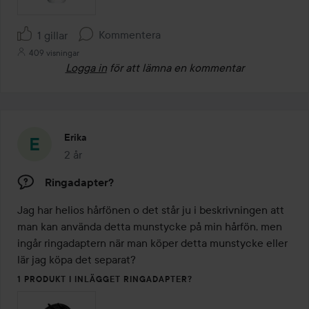
Kommentera
1 gillar
409 visningar
Logga in
för att lämna en kommentar
Erika
2 år
Inlägget skapades 2 år
Ringadapter?
Jag har helios hårfönen o det står ju i beskrivningen att 
man kan använda detta munstycke på min hårfön, men 
ingår ringadaptern när man köper detta munstycke eller 
lär jag köpa det separat? 
1 PRODUKT I INLÄGGET RINGADAPTER?