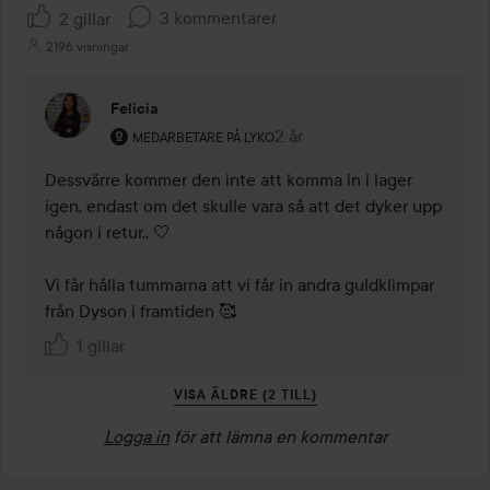
3 kommentarer
2 gillar
2196 visningar
Felicia
Användarens roll: Medarbetare på Lyko.
2 år
Kommentaren lades 2 år
MEDARBETARE PÅ LYKO
Dessvärre kommer den inte att komma in i lager 
igen, endast om det skulle vara så att det dyker upp 
någon i retur.. 🤍

Vi får hålla tummarna att vi får in andra guldklimpar 
från Dyson i framtiden 🥰
1 gillar
VISA ÄLDRE (2 TILL)
Logga in
för att lämna en kommentar