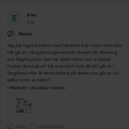
Erika
2 år
Inlägget skapades 2 år
Nioxin
Jag har inget problem med håravfall ifrån roten utan mitt 
hår går av i längderna pga kemiskt skadat hår, blekning 
och färgning mm. Det har därför blivit tunt o frissigt. 
Funkar detta på ett hår som blivit tunt då det går av i 
längderna eller är detta inriktat på dessa som går av vid 
själva roten av håret? 
1 PRODUKT I INLÄGGET NIOXIN
Gilla
1 kommentar