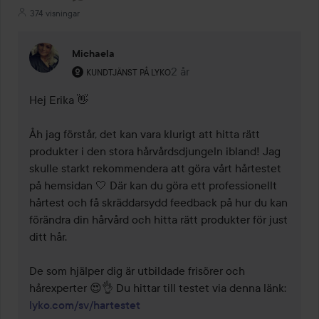
374 visningar
Michaela
Användarens roll: Kundtjänst på Lyko.
2 år
Kommentaren lades 2 år
KUNDTJÄNST PÅ LYKO
Hej Erika 👋 

Åh jag förstår, det kan vara klurigt att hitta rätt 
produkter i den stora hårvårdsdjungeln ibland! Jag 
skulle starkt rekommendera att göra vårt hårtestet 
på hemsidan 🤍 Där kan du göra ett professionellt 
hårtest och få skräddarsydd feedback på hur du kan 
förändra din hårvård och hitta rätt produkter för just 
ditt hår.

De som hjälper dig är utbildade frisörer och 
hårexperter 😍👌 Du hittar till testet via denna länk: 
lyko.com/sv/hartestet