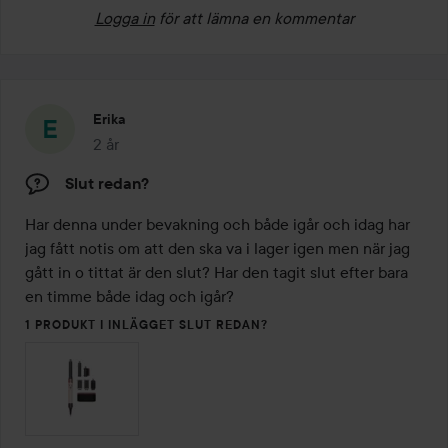
Logga in
för att lämna en kommentar
Erika
2 år
Inlägget skapades 2 år
Slut redan?
Har denna under bevakning och både igår och idag har 
jag fått notis om att den ska va i lager igen men när jag 
gått in o tittat är den slut? Har den tagit slut efter bara 
en timme både idag och igår? 
1 PRODUKT I INLÄGGET SLUT REDAN?