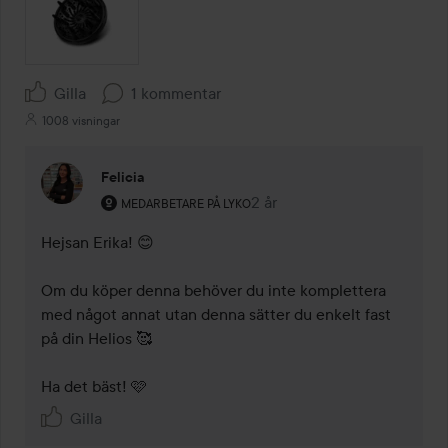
Gilla
1 kommentar
1008 visningar
Felicia
Användarens roll: Medarbetare på Lyko.
2 år
Kommentaren lades 2 år
MEDARBETARE PÅ LYKO
Hejsan Erika! 😊

Om du köper denna behöver du inte komplettera 
med något annat utan denna sätter du enkelt fast 
på din Helios 🥰

Ha det bäst! 🩷
Gilla