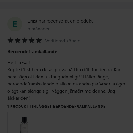
har recenserat en produkt
Erika
5 månader
Inlägget skapades 5 månader
Verifierad köpare
Betyg:
Beroendeframkallande
5
av
Helt besatt

5
Köpte först hem deras prova på kit o föll för denna. Kan 
bara säga att den luktar gudomligt!! Håller länge, 
beroendeframkallande o alla mina andra parfymer ja äger 
o ägt kan slänga sig i väggen jämfört me denna. Jag 
1 PRODUKT I INLÄGGET BEROENDEFRAMKALLANDE