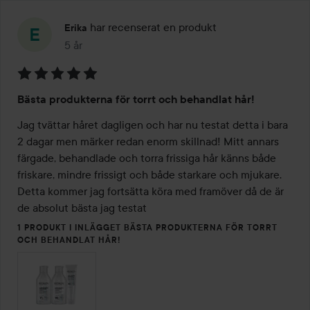
har recenserat en produkt
Erika
5 år
Inlägget skapades 5 år
Betyg:
Bästa produkterna för torrt och behandlat hår!
5
av
Jag tvättar håret dagligen och har nu testat detta i bara 
5
2 dagar men märker redan enorm skillnad! Mitt annars 
färgade, behandlade och torra frissiga hår känns både 
friskare, mindre frissigt och både starkare och mjukare. 
Detta kommer jag fortsätta köra med framöver då de är 
de absolut bästa jag testat
1 PRODUKT I INLÄGGET BÄSTA PRODUKTERNA FÖR TORRT
OCH BEHANDLAT HÅR!