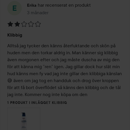
har recenserat en produkt
Erika
3 månader
Inlägget skapades 3 månader
Betyg:
Klibbig
2
av
Alltså jag tycker den känns återfuktande och skön på 
5
huden men den torkar aldrig in. Man känner sig klibbig 
även morgonen efter och jag måste duscha av mig den 
för att känna mig ”ren” igen. Jag gillar dock hur slät min 
hud känns men fy vad jag inte gillar den klibbiga känslan
😅 även om jag tog en handduk och drog över kroppen 
för att få bort överflödet så känns den klibbig och de tål 
jag inte. Kommer nog inte köpa om den
1 PRODUKT I INLÄGGET KLIBBIG