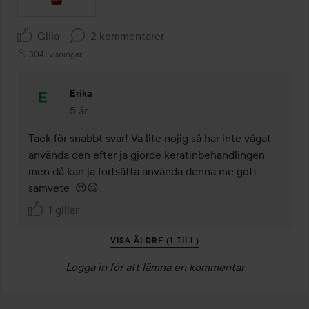
Gilla
2 kommentarer
3041 visningar
Erika
5 år
Kommentaren lades 5 år
Tack för snabbt svar! Va lite nojig så har inte vågat 
använda den efter ja gjorde keratinbehandlingen 
men då kan ja fortsätta använda denna me gott 
samvete  😍😃
1 gillar
VISA ÄLDRE (1 TILL)
Logga in
för att lämna en kommentar