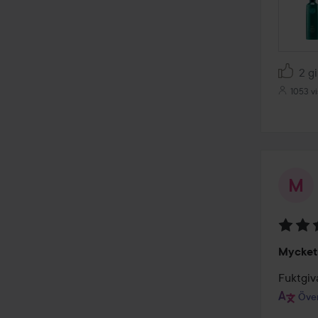
2 gi
1053 vi
Betyg:
Mycket
5
av
Fuktgiv
5
Över