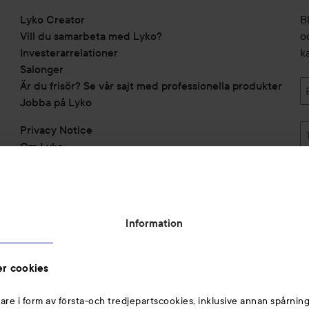
Lyko Creator
B
Vill du samarbeta med Lyko?
o
Investerarrelationer
k
Salonger
Är du frisör? Se vår sajt med professionella produkter
Jobba på Lyko
Privacy Notice
Om Lyko
Tillgänglighetsredogörelse
Topplista
Rabattkoder
Information
Michael Edwards Fragrances of the World
Cookie Consent
r cookies
Privacy Notice for Suppliers and other Business
Partners
are i form av första-och tredjepartscookies, inklusive annan spårning