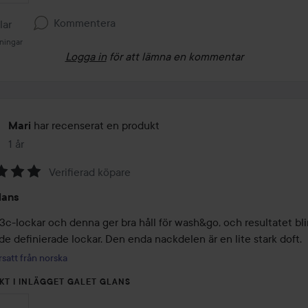
Kommentera
llar
ningar
Logga in
för att lämna en kommentar
har recenserat en produkt
Mari
1 år
Inlägget skapades 1 år
Verifierad köpare
lans
3c-lockar och denna ger bra håll för wash&go, och resultatet blir 
e definierade lockar. Den enda nackdelen är en lite stark doft.
satt från norska
KT I INLÄGGET GALET GLANS