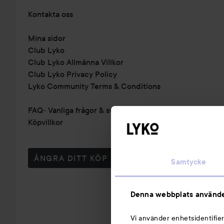
Kontakta oss
Mina sidor
Club Lyko
Club Lyko Allmänna Villkor
Club Lyko Privacy Policy
Lyko Community Terms & Conditions
FAQ- Vanliga frågor & svar
Köpvillkor
ÅNGRA DITT KÖP
Samtycke
Denna webbplats använde
Vi använder enhetsidentifier