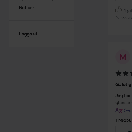
Notiser
1 gi
868 vis
Logga ut
Betyg:
Galet g
5
av
Jag har 
5
glänsand
Över
1 PRODU