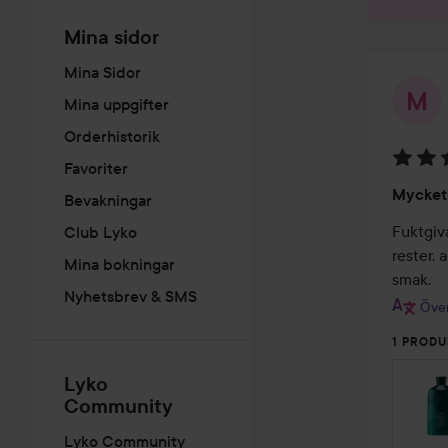
Mina sidor
Mina Sidor
Mina uppgifter
Orderhistorik
Favoriter
Betyg:
Mycket
Bevakningar
5
av
Fuktgiva
Club Lyko
5
rester, 
Mina bokningar
smak.
Nyhetsbrev & SMS
Över
1 PRODU
Lyko
Community
Lyko Community