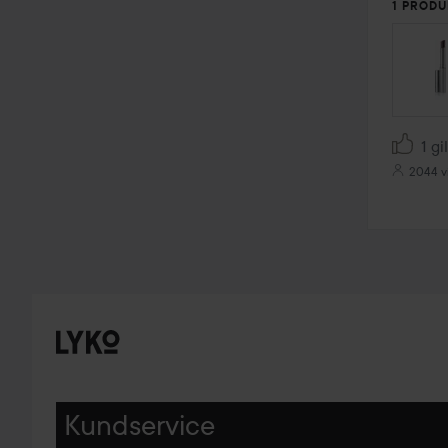
1 PRODU
1 gi
2044 v
Kundservice