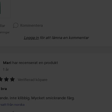
Kommentera
llar
sningar
Logga in
för att lämna en kommentar
har recenserat en produkt
Mari
1 år
Inlägget skapades 1 år
Verifierad köpare
 bra
ande, inte klibbig. Mycket smickrande färg.
satt från norska