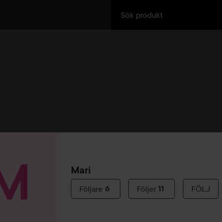
Mari
Följare
6
Följer
11
FÖLJ