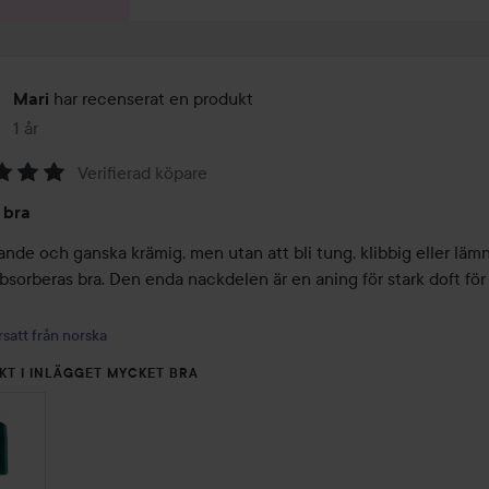
har recenserat en produkt
Mari
1 år
Inlägget skapades 1 år
Verifierad köpare
 bra
nde och ganska krämig, men utan att bli tung, klibbig eller lämn
absorberas bra. Den enda nackdelen är en aning för stark doft för 
satt från norska
KT I INLÄGGET MYCKET BRA