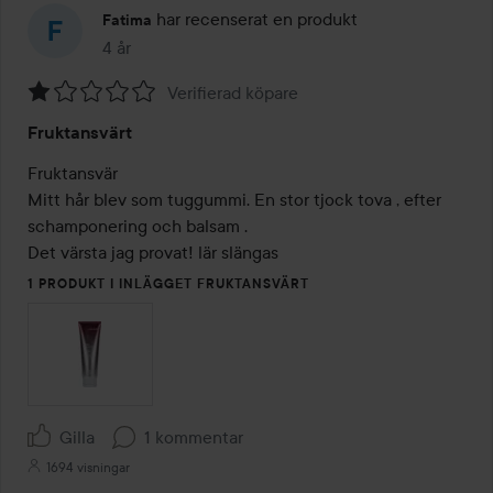
har recenserat en produkt
Fatima
4 år
Inlägget skapades 4 år
Verifierad köpare
Betyg:
Fruktansvärt
1
av
Fruktansvär

5
Mitt hår blev som tuggummi. En stor tjock tova , efter 
schamponering och balsam . 

Det värsta jag provat! lär slängas
1 PRODUKT I INLÄGGET FRUKTANSVÄRT
Gilla
1 kommentar
1694 visningar