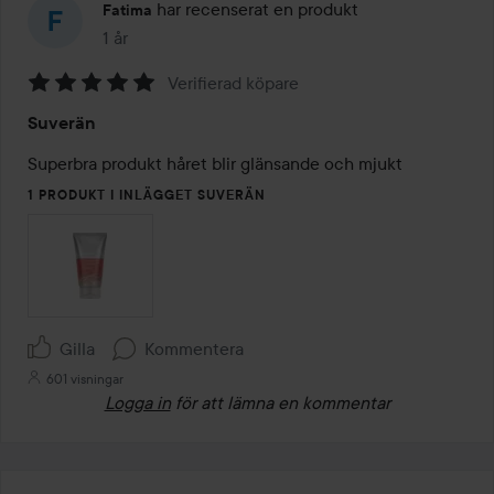
har recenserat en produkt
Fatima
1 år
Inlägget skapades 1 år
Verifierad köpare
Betyg:
Suverän
5
av
Superbra produkt håret blir glänsande och mjukt 
5
1 PRODUKT I INLÄGGET SUVERÄN
Gilla
Kommentera
601 visningar
Logga in
för att lämna en kommentar