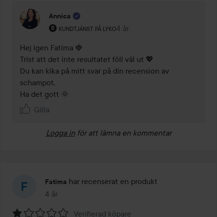
Annica
Användarens roll: Kundtjänst på Lyko.
4 år
Kommentaren lades 4 år
KUNDTJÄNST PÅ LYKO
Hej igen Fatima 🍓 

Trist att det inte resultatet föll väl ut 💖 

Du kan kika på mitt svar på din recension av 
schampot.

Ha det gott 🌞
Gilla
Logga in
för att lämna en kommentar
har recenserat en produkt
Fatima
4 år
Inlägget skapades 4 år
Verifierad köpare