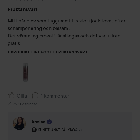
Betyg:
Fruktansvärt
1
av
Mitt hår blev som tuggummi. En stor tjock tova , efter 
5
schamponering och balsam . 

Det värsta jag provat! lär slängas och det var ju inte 
gratis 
1 PRODUKT I INLÄGGET FRUKTANSVÄRT
Gilla
1 kommentar
2931 visningar
Annica
Användarens roll: Kundtjänst på Lyko.
4 år
Kommentaren lades 4 år
KUNDTJÄNST PÅ LYKO