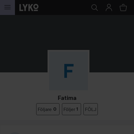
HOPPA TILL INNEHÅLLET
Fatima
Följare
0
Följer
1
FÖLJ