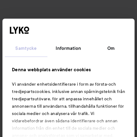
Samtycke
Information
Om
Denna webbplats använder cookies
Vi använder enhetsidentifierare i form av första-och
tredjepartscookies, inklusive annan spårningsteknik från
tredjepartsutövare, för att anpassa innehållet och
Nyheter och erbjudanden
annonserna till användarna, tillhandahålla funktioner för
sociala medier och analysera vår trafik. Vi
Följ oss
vidarebefordrar även sådana identifierare och annan
information från din enhet till de sociala medier och
annons- och analysföretag som vi samarbetar med.