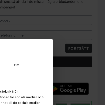
ch sms så att du inte missar några erbjudanden eller
ampanjer!
E-post
Telefonnummer
FORTSÄTT
Följ oss
Om
steknik från
tioner för sociala medier och
nhet till de sociala medier