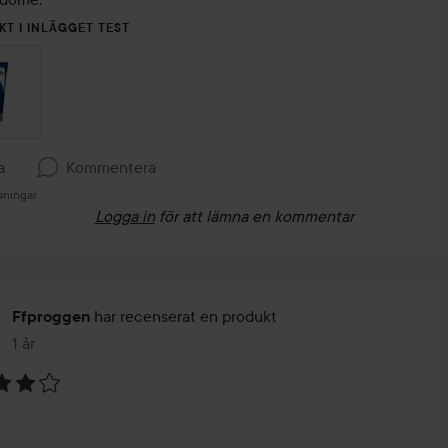
KT I INLÄGGET TEST
a
Kommentera
sningar
Logga in
för att lämna en kommentar
har recenserat en produkt
Ffproggen
1 år
Inlägget skapades 1 år