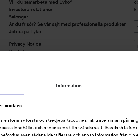
Vill du samarbeta med Lyko?
o
Investerarrelationer
k
Salonger
Är du frisör? Se vår sajt med professionella produkter
Jobba på Lyko
Privacy Notice
Om Lyko
Tillgänglighetsredogörelse
Topplista
Rabattkoder
Information
Michael Edwards Fragrances of the World
Cookie Consent
r cookies
Privacy Notice for Suppliers and other Business
Partners
are i form av första-och tredjepartscookies, inklusive annan spårning
anpassa innehållet och annonserna till användarna, tillhandahålla funk
Du kanske också gillar
rebefordrar även sådana identifierare och annan information från din e