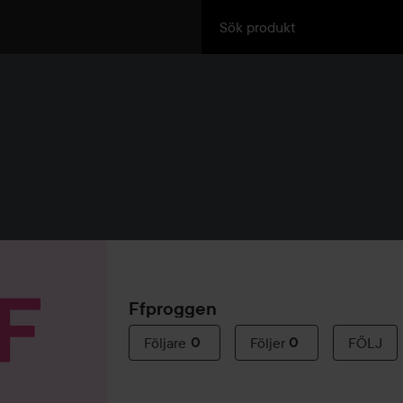
Ffproggen
Följare
0
Följer
0
FÖLJ