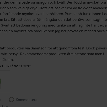
änder denna både på morgon och kväll. Den löddrar mycket bra o
r den som väldigt dryg. Trots ett par veckor av frekvent användn
et fortfarande mycket kvar i behållaren. Pump och funktionen i d
m bra, lätt att dosera rätt mängder och det behövs som sagt inte
Svårt att bedöma rengöring med tanke på att jag inte har t ex sm
rlag en mycket bra produkt och jag har provat en mängd olika 
fått produkten via Smartson för att genomföra test. Dock påverka
ls mitt betyg. Rekommenderar produkten åtminstone som man i 
rsåldern.
KT I INLÄGGET TEST
a
Kommentera
sningar