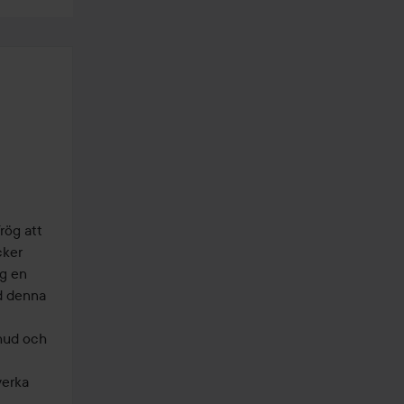
ög att 
ker 
g en 
 denna 
hud och 
erka 