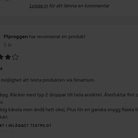
Logga in
för att lämna en kommentar
har recenserat en produkt
Ffproggen
5 år
Inlägget skapades 5 år
ot
 möjlighet att testa produkten via Smartson. 

ryg. Räcker med typ 2 droppar till hela ansiktet. Återfuktar fint o
. 

bbig känsla men ändå helt okej. Plus för en ganska snygg flaska til
ukt. 
KT I INLÄGGET TESTPILOT