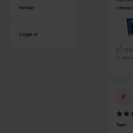
Notiser
1 PRODU
Logga ut
Gill
1653 vi
Betyg:
Test
4