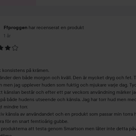
har recenserat en produkt
Ffproggen
1 år
Inlägget skapades 1 år
 konsistens på krämen. 

änder den både morgon och kväll. Den är mycket dryg och fet. Tr
in men jag upplever huden som fuktig och mjukare varje dag. Tyc
tt känslan består och efter ett par veckors användning märker ja
d på både hudens utseende och känsla. Jag har torr hud men med
t mindre torr. 

tiv känsla av användandet och en produkt som passar min torra 
ra för en snart femtioårig gubbe. 

k produkterna att testa genom Smartson men låter inte detta påv
mdöme.