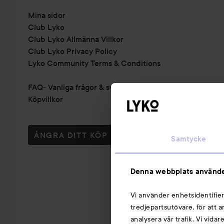
Mina sidor
Club Lyko
Club Lyko Allmänna Villkor
Club Lyko Privacy Policy
Lyko Community Terms & Conditions
FAQ- Vanliga frågor & svar
Köpvillkor
ÅNGRA DITT KÖP
Samtycke
Denna webbplats använde
Vi använder enhetsidentifier
tredjepartsutövare, för att 
analysera vår trafik. Vi vida