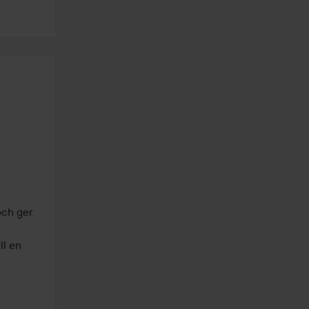
ch ger 
l en 