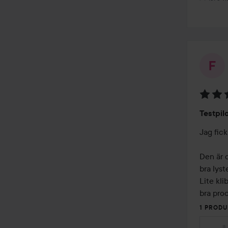
Betyg:
Testpil
4
av
Jag fick
5
Den är d
bra lyster
Lite kli
bra prod
1 PRODU