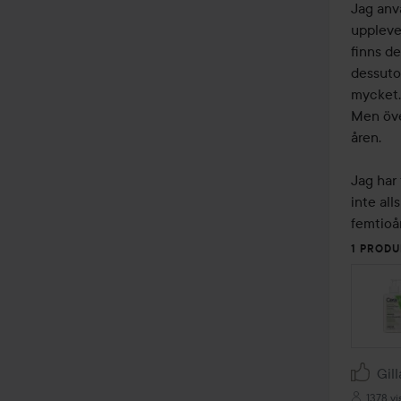
av
Jag anv
5
uppleve
finns d
dessuto
mycket. 
Men öve
åren. 

Jag har 
inte al
femtioå
1 PRODU
Gill
1378 vi