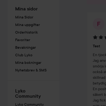
Mina sidor
Mina Sidor
Mina uppgifter
Orderhistorik
Favoriter
Betyg:
Test
Bevakningar
4
av
En tjock
Club Lyko
5
Jag anv
Mina bokningar
smörja 
Nyhetsbrev & SMS
också a
skillna
betydlig
En posi
Lyko
säkert b
Community
Jag fic
Lyko Community
mitt o