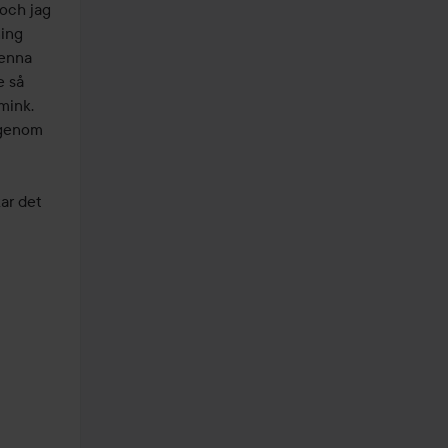
ch jag 
ing 
enna 
 så 
ink. 
genom 
r det 