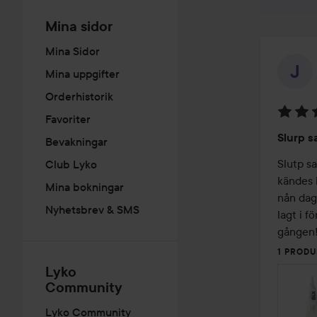
Mina sidor
Mina Sidor
Mina uppgifter
Orderhistorik
Favoriter
Betyg:
Slurp s
Bevakningar
5
av
Slutp sa
Club Lyko
5
kändes l
Mina bokningar
nån dag 
Nyhetsbrev & SMS
lagt i f
gången
1 PRODU
Lyko
Community
Lyko Community