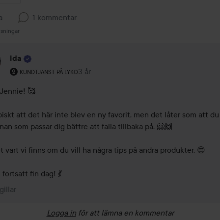
a
1 kommentar
isningar
Ida
Användarens roll: Kundtjänst på Lyko.
3 år
Kommentaren lades 3 år
KUNDTJÄNST PÅ LYKO
Jennie! 🥰 

iskt att det här inte blev en ny favorit, men det låter som att du 
an som passar dig bättre att falla tillbaka på. 🤗🙌 

 vart vi finns om du vill ha några tips på andra produkter. 😍 

fortsatt fin dag! 💃 
gillar
Logga in
för att lämna en kommentar