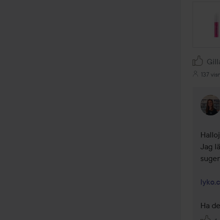
Gill
137 vis
Halloj
Jag l
sugen
lyko.
Ha de