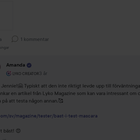
a
1 kommentar
ningar
Amanda
Användarens roll: Lyko Creator.
3 år
Kommentaren lades 3 år
LYKO CREATOR
 Jennie!🤗 Typiskt att den inte riktigt levde upp till förväntningar
änkar en artikel från Lyko Magazine som kan vara intressant om d
 på att testa någon annan.🥰

com/sv/magazine/tester/bast-i-test-mascara
t bäst! 😍