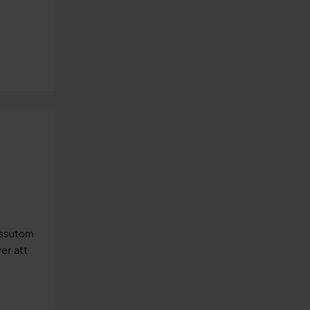
ssutom 
r att 