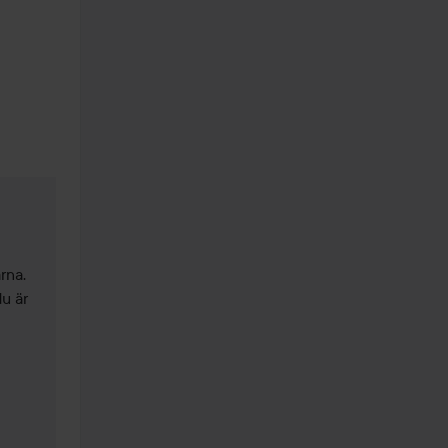
na. 
u är 