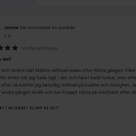
har recenserat en produkt
Jennie
3 år
Inlägget skapades 3 år
Verifierad köpare
a det!
 mitt blekta hår! Märkte skillnad redan efter första gången. Håret
ite strävt när jag hade lagt i det och håret hade torkat, men efter
efter så märkte jag betydlig skillnad på kvalite och frissighet. Ja
ör andra gången ikväll och kan knappt vänta på resultatet efter d
!
KT I INLÄGGET SLURP SA DET!