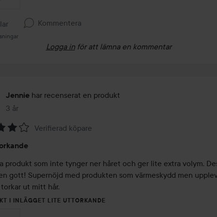
Kommentera
llar
sningar
Logga in
för att lämna en kommentar
har recenserat en produkt
Jennie
3 år
Inlägget skapades 3 år
Verifierad köpare
torkande
a produkt som inte tynger ner håret och ger lite extra volym. De
den gott! Supernöjd med produkten som värmeskydd men uppleve
 torkar ut mitt hår. 
KT I INLÄGGET LITE UTTORKANDE