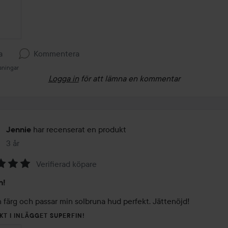
a
Kommentera
sningar
Logga in
för att lämna en kommentar
har recenserat en produkt
Jennie
3 år
Inlägget skapades 3 år
Verifierad köpare
n!
n färg och passar min solbruna hud perfekt. Jättenöjd!
KT I INLÄGGET SUPERFIN!