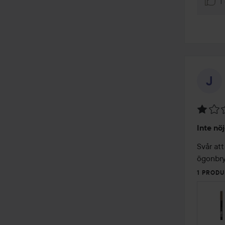
1 
Betyg:
Inte nöj
1
av
Svår att
5
ögonbry
1 PRODU