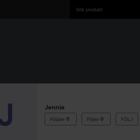
Jennie
Följare
0
Följer
0
FÖLJ