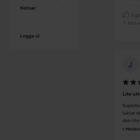
Notiser
1 gi
1007 vi
Logga ut
Betyg:
Lite ut
4
av
Superbr
5
luktar 
den lite
1 PRODU