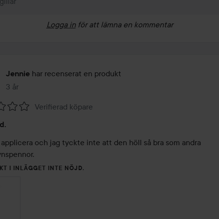
gillar
Logga in
för att lämna en kommentar
har recenserat en produkt
Jennie
3 år
Inlägget skapades 3 år
Verifierad köpare
d.
 applicera och jag tyckte inte att den höll så bra som andra 
nspennor. 
KT I INLÄGGET INTE NÖJD.