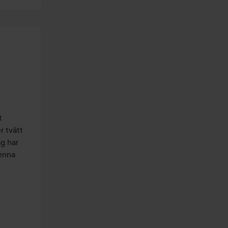
 
 tvätt 
g har 
enna 