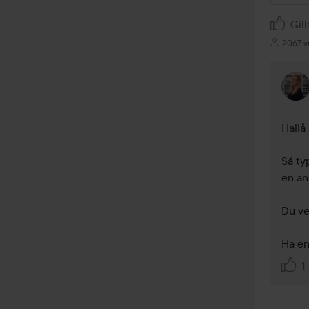
Gill
2067 v
Hallå 
Så typ
en ann
Du vet
Ha en 
1 