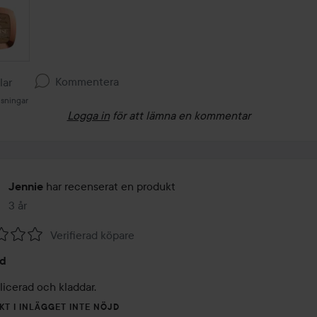
Kommentera
llar
isningar
Logga in
för att lämna en kommentar
har recenserat en produkt
Jennie
3 år
Inlägget skapades 3 år
Verifierad köpare
jd
icerad och kladdar. 
KT I INLÄGGET INTE NÖJD