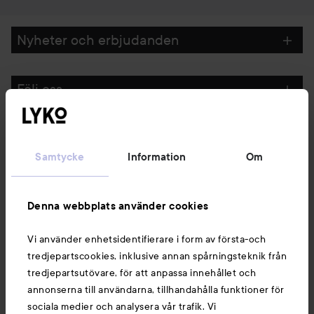
Nyheter och erbjudanden
Följ oss
Kundservice
Samtycke
Information
Om
Information
Denna webbplats använder cookies
Du kanske också gillar
Vi använder enhetsidentifierare i form av första-och
tredjepartscookies, inklusive annan spårningsteknik från
tredjepartsutövare, för att anpassa innehållet och
annonserna till användarna, tillhandahålla funktioner för
sociala medier och analysera vår trafik. Vi