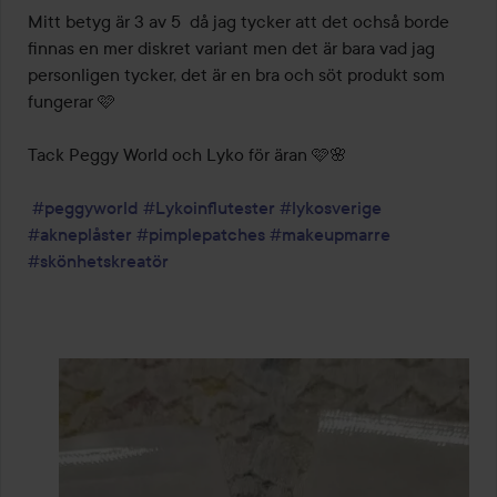
Mitt betyg är 3 av 5  då jag tycker att det ochså borde 
finnas en mer diskret variant men det är bara vad jag 
personligen tycker, det är en bra och söt produkt som 
fungerar 🩷

Tack Peggy World och Lyko för äran 🩷🌸

#peggyworld
#Lykoinflutester
#lykosverige
#akneplåster
#pimplepatches
#makeupmarre
#skönhetskreatör