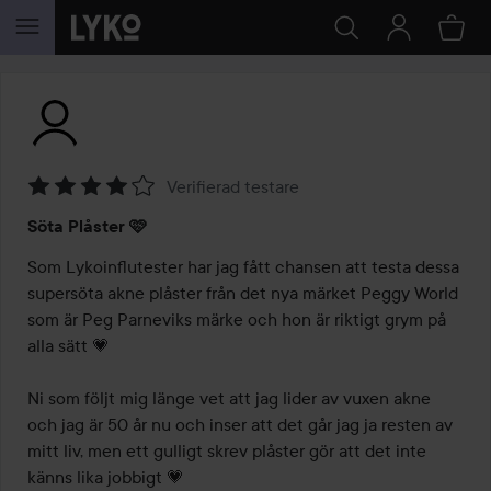
HOPPA TILL INNEHÅLLET
Verifierad testare
Betyg:
Söta Plåster 🩷
4
av
Som Lykoinflutester har jag fått chansen att testa dessa 
5
supersöta akne plåster från det nya märket Peggy World 
som är Peg Parneviks märke och hon är riktigt grym på 
alla sätt 💗

Ni som följt mig länge vet att jag lider av vuxen akne 
och jag är 50 år nu och inser att det går jag ja resten av 
mitt liv, men ett gulligt skrev plåster gör att det inte 
känns lika jobbigt 💗
