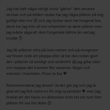
Jag har haft några riktigt stora "gäster" den senaste 
veckan och på bilden nedan har jag några plåster på mig 
gulligt eller hur 😍 och jag tycker dom har fungerat bra, 
dock har jag inte så stor erfarenhet av akne plåster men 
jag måste säga att dom fungerade bättre än vad jag 
trodde 👌 

Jag lät plåstret sitta på över natten och på morgonen 
var finnen redo att ploppa eller så har den redan gjort 
det i plåstret så smidigt och smärtfritt 🤗 jag gillar idén 
och hoppas det kommer fler varianter, färger och 
mönster i framtiden. Priser är bra 💗

Rekommenderar jag dessa? Ja det gör jag och jag är 
glad att jag fick testa en för mig ny produkt 💗 men jag 
önskar att det fanns en diskretare form tex ett runt litet 
plåster för oss lite äldre 😊
