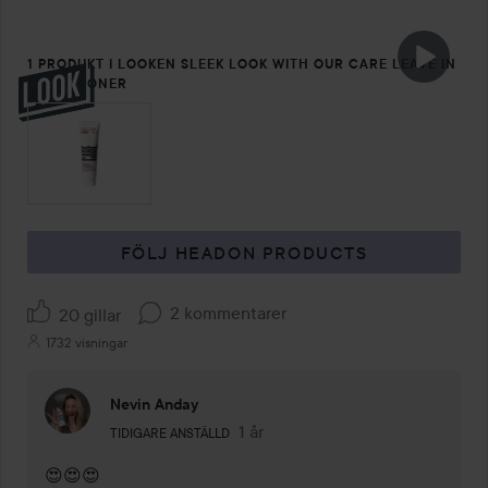
1 PRODUKT I LOOKEN SLEEK LOOK WITH OUR CARE LEAVE IN
CONDITIONER
FÖLJ HEADON PRODUCTS
2 kommentarer
20 gillar
1732 visningar
Nevin Anday
Användarens roll: Tidigare anställd.
1 år
Kommentaren lades 1 år
TIDIGARE ANSTÄLLD
😍😍😍