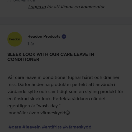
1040 visningar
Logga in
för att lämna en kommentar
Headon Products
1 år
Inlägget skapades 1 år
SLEEK LOOK WITH OUR CARE LEAVE IN
CONDITIONER
Vår care leave in conditioner lugnar håret och drar ner 
friss. Därför är denna produkter perfekt att använda i 
vårdande syfte och samtidigt som en styling produkt för 
en önskad sleek look. Perfekta räddaren när det 
egentligen är ”wash-day ”.

Innehåller även värmeskydd😍

#care
#leavein
#antifriss
#värmeskydd