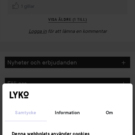
1 gillar
VISA ÄLDRE (1 TILL)
Logga in
för att lämna en kommentar
Nyheter och erbjudanden
Följ oss
Kundservice
Samtycke
Information
Om
Information
Denna webbplats använder cookies