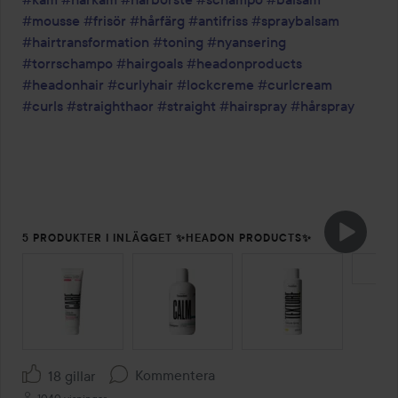
#mousse
#frisör
#hårfärg
#antifriss
#spraybalsam
#hairtransformation
#toning
#nyansering
#torrschampo
#hairgoals
#headonproducts
#headonhair
#curlyhair
#lockcreme
#curlcream
#curls
#straighthaor
#straight
#hairspray
#hårspray
5 PRODUKTER I INLÄGGET ✨HEADON PRODUCTS✨
HOPPA ÖVER SEKTIONEN
Kommentera
18 gillar