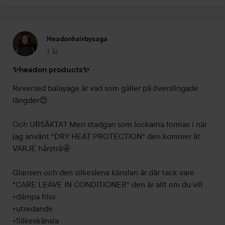
Headonhairbysaga
1 år
Inlägget skapades 1 år
✨headon products✨
Reversed balayage är vad som gäller på överslingade 
längder😍

Och URSÄKTA? Men stadgan som lockarna formas i när 
jag använt *DRY HEAT PROTECTION* den kommer åt 
VARJE hårstrå🤩

Glansen och den silkeslena känslan är där tack vare 
*CARE LEAVE IN CONDITIONER* den är allt om du vill

•dämpa friss

•utredande 

•Silkeskänsla 
