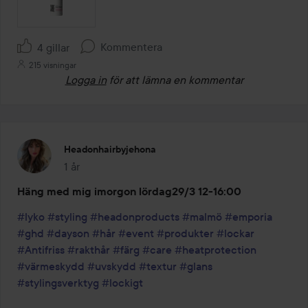
Kommentera
4 gillar
215 visningar
Logga in
för att lämna en kommentar
Headonhairbyjehona
1 år
Inlägget skapades 1 år
Häng med mig imorgon lördag29/3 12-16:00
#lyko
#styling
#headonproducts
#malmö
#emporia
#ghd
#dayson
#hår
#event
#produkter
#lockar
#Antifriss
#rakthår
#färg
#care
#heatprotection
#värmeskydd
#uvskydd
#textur
#glans
#stylingsverktyg
#lockigt