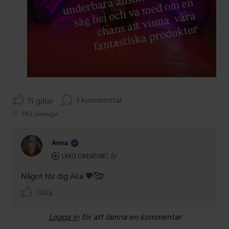
1 kommentar
11 gillar
943 visningar
Anna
Användarens roll: Lyko Creator.
1 år
Kommentaren lades 1 år
LYKO CREATOR
Något för dig 
Aka
 💖🥰!
Gilla
Logga in
för att lämna en kommentar