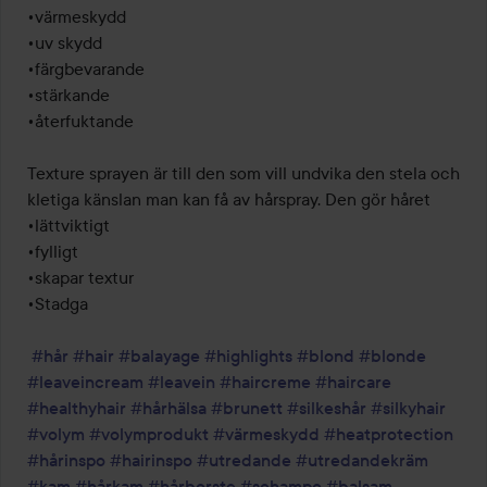
•värmeskydd

•uv skydd

•färgbevarande

•stärkande 

•återfuktande 

Texture sprayen är till den som vill undvika den stela och 
kletiga känslan man kan få av hårspray. Den gör håret 

•lättviktigt

•fylligt

•skapar textur

•Stadga

#hår
#hair
#balayage
#highlights
#blond
#blonde
#leaveincream
#leavein
#haircreme
#haircare
#healthyhair
#hårhälsa
#brunett
#silkeshår
#silkyhair
#volym
#volymprodukt
#värmeskydd
#heatprotection
#hårinspo
#hairinspo
#utredande
#utredandekräm
#kam
#hårkam
#hårborste
#schampo
#balsam