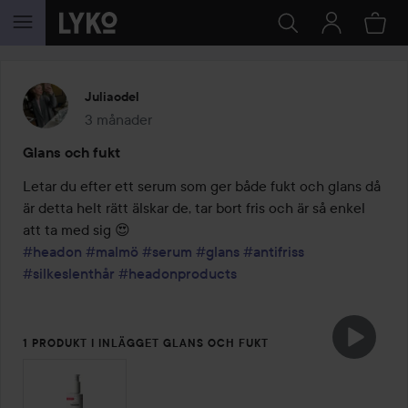
HOPPA TILL INNEHÅLLET
Juliaodel
3 månader
Inlägget skapades 3 månader
Glans och fukt
Letar du efter ett serum som ger både fukt och glans då 
är detta helt rätt älskar de, tar bort fris och är så enkel 
#headon
#malmö
#serum
#glans
#antifriss
#silkeslenthår
#headonproducts
1 PRODUKT I INLÄGGET GLANS OCH FUKT