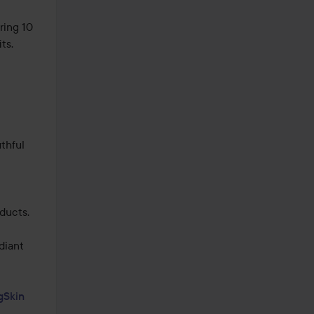
ing 10 
s.

thful 
ducts.

iant 
gSkin