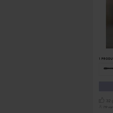
1 PRODUK
32 g
719 vis