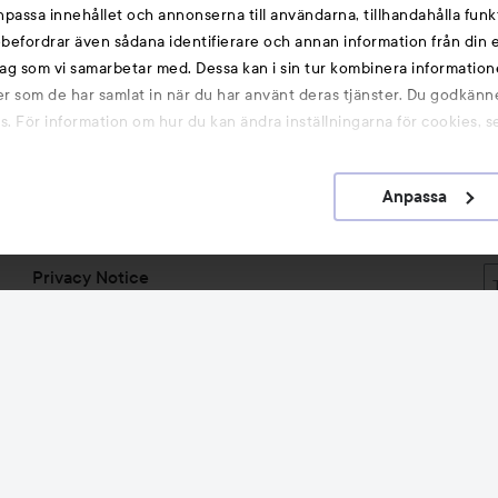
anpassa innehållet och annonserna till användarna, tillhandahålla funk
Information
rebefordrar även sådana identifierare och annan information från din e
ag som vi samarbetar med. Dessa kan i sin tur kombinera informatio
ler som de har samlat in när du har använt deras tjänster. Du godkänne
Lyko Creator
B
 För information om hur du kan ändra inställningarna för cookies, s
Vill du samarbeta med Lyko?
o
Investerarrelationer
k
Salonger
Anpassa
Är du frisör? Se vår sajt med professionella produkter
Jobba på Lyko
Privacy Notice
Om Lyko
Tillgänglighetsredogörelse
Topplista
Rabattkoder
Michael Edwards Fragrances of the World
Cookie Consent