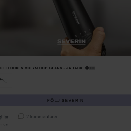
T I LOOKEN VOLYM OCH GLANS - JA TACK! 🤩💁🏼‍♀️
FÖLJ SEVERIN
2 kommentarer
illar
ningar