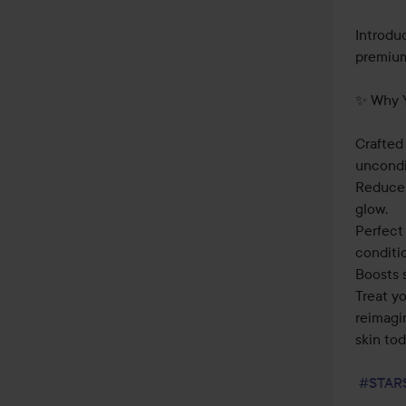
Introdu
premium
✨ Why Yo
Crafted
uncondit
Reduces 
glow.

Perfect 
conditio
Boosts s
Treat yo
reimagin
skin tod
#STAR