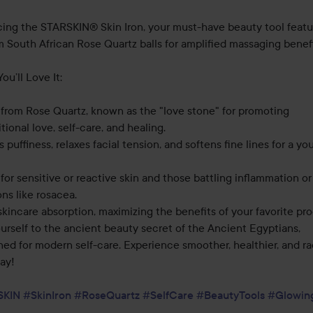
cing the STARSKIN® Skin Iron, your must-have beauty tool featur
 South African Rose Quartz balls for amplified massaging benefit
u’ll Love It:

 from Rose Quartz, known as the "love stone" for promoting 
ional love, self-care, and healing.

puffiness, relaxes facial tension, and softens fine lines for a you
for sensitive or reactive skin and those battling inflammation or 
ns like rosacea.

kincare absorption, maximizing the benefits of your favorite pro
urself to the ancient beauty secret of the Ancient Egyptians, 
ed for modern self-care. Experience smoother, healthier, and rad
ay!

SKIN
#SkinIron
#RoseQuartz
#SelfCare
#BeautyTools
#Glowin