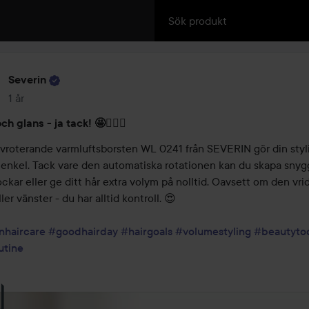
Severin
1 år
Inlägget skapades 1 år
h glans - ja tack! 🤩💁🏼‍♀️
lvroterande varmluftsborsten WL 0241 från SEVERIN gör din styli
enkel. Tack vare den automatiska rotationen kan du skapa snygg
ckar eller ge ditt hår extra volym på nolltid. Oavsett om den vrid
ler vänster - du har alltid kontroll. 😍

nhaircare
#goodhairday
#hairgoals
#volumestyling
#beautytoo
utine