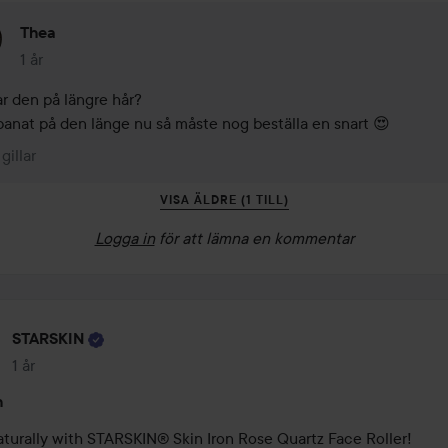
Thea
1 år
Kommentaren lades 1 år
r den på längre hår?

panat på den länge nu så måste nog beställa en snart 😍
 gillar
VISA ÄLDRE (1 TILL)
Logga in
för att lämna en kommentar
STARSKIN
1 år
Inlägget skapades 1 år
n
turally with STARSKIN® Skin Iron Rose Quartz Face Roller!
