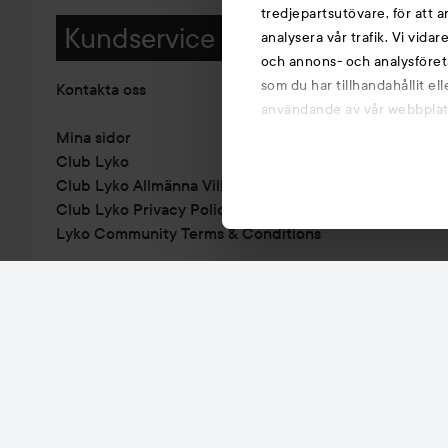
tredjepartsutövare, för att 
Kundservice
analysera vår trafik. Vi vida
och annons- och analysföret
som du har tillhandahållit el
Kontakta oss
användande av vår webbplats.
Mina sidor
Club Lyko
Club Lyko Allmänna Villkor
Club Lyko Privacy Policy
Lyko Community Terms & Conditions
FAQ- Vanliga frågor & svar
Köpvillkor
ÅNGRA DITT KÖP