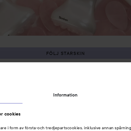
FÖLJ STARSKIN
Kommentera
illar
sningar
Logga in
för att lämna en kommentar
Information
r cookies
are i form av första-och tredjepartscookies, inklusive annan spårning