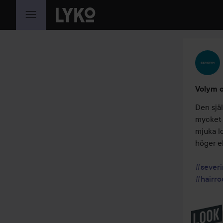
HOPPA TILL INNEHÅLLET
Volym oc
Den sjä
mycket 
mjuka lo
höger el
#severi
#hairro