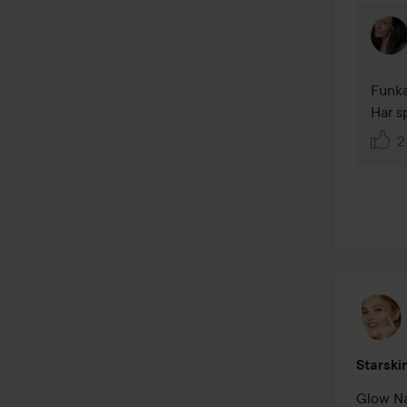
Funka
Har s
2
Starski
Glow Na