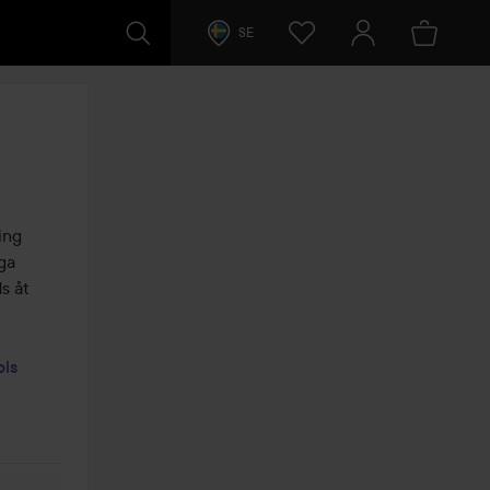
SE
ng 
a 
s åt 
ls