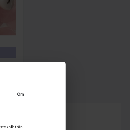
Om
steknik från