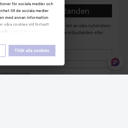
tioner för sociala medier och
Nyheter och erbjudanden
nhet till de sociala medier
nen med annan information
r våra cookies vid fortsatt
li medlem i vår kundklubb och ta del av våra nyhetsbrev
e vår
Cookie Policy
ch sms så att du inte missar några erbjudanden eller
ampanjer!
Tillåt alla cookies
E-post
Telefonnummer
FORTSÄTT
Följ oss