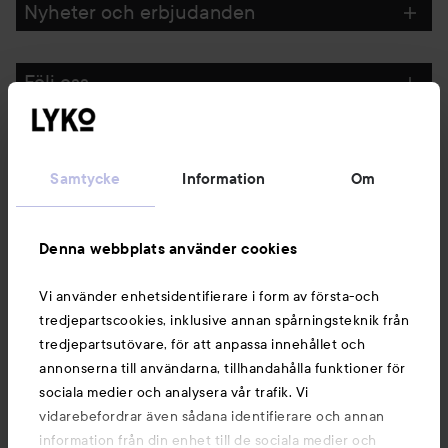
Nyheter och erbjudanden
Följ oss
Kundservice
Samtycke
Information
Om
Information
Denna webbplats använder cookies
Du kanske också gillar
Vi använder enhetsidentifierare i form av första-och
tredjepartscookies, inklusive annan spårningsteknik från
tredjepartsutövare, för att anpassa innehållet och
annonserna till användarna, tillhandahålla funktioner för
sociala medier och analysera vår trafik. Vi
vidarebefordrar även sådana identifierare och annan
information från din enhet till de sociala medier och