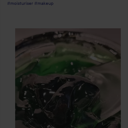
#moisturiser
#makeup