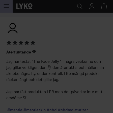
HOPPA TILL INNEHÅLLET
Betyg:
Återfuktande 💚
5
av
Jag har testat "The Face Jelly " i några veckor nu och 
5
jag gillar verkligen den 👌 den återfuktar och håller min 
aknebenägna hy, under kontroll. Lite mängd produkt 
räcker långt och det gillar jag.

Jag har fått produkten i PR men det påverkar inte mitt 
omdöme 💚

#mantle
#mantleskin
#cbd
#cbdmoisturizer