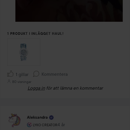
1 PRODUKT I INLÄGGET HAUL!
Kommentera
1 gillar
80 visningar
Logga in
för att lämna en kommentar
Aleksandra
Användarens roll: Lyko Creator.
4 år
Inlägget skapades 4 år
LYKO CREATOR