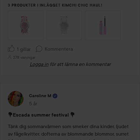
3 PRODUKTER I INLÄGGET KIMCHI CHIC HAUL!
HOPPA ÖVER SEKTIONEN
Kommentera
1 gillar
278 visningar
Logga in
för att lämna en kommentar
Caroline M
5 år
Inlägget skapades 5 år
💐Escada summer festival 💐
Tänk dig sommarvärmen som smeker dina kinder, ljudet 
av fågelkvitter, dofterna av blommande blommor, surret 