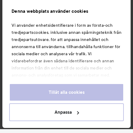
Information
Denna webbplats använder cookies
Du kanske också gillar
Vi använder enhetsidentifierare i form av första-och
tredjepartscookies, inklusive annan spårningsteknik från
tredjepartsutövare, för att anpassa innehållet och
annonserna till användarna, tillhandahålla funktioner för
sociala medier och analysera vår trafik. Vi
vidarebefordrar även sådana identifierare och annan
information från din enhet till de sociala medier och
annons- och analysföretag som vi samarbetar med.
Dessa kan i sin tur kombinera informationen med annan
information som du har tillhandahållit eller som de har
Tillåt alla cookies
samlat in när du har använt deras tjänster. Du godkänner
våra cookies vid fortsatt användande av vår webbplats.
Copyright 2026
För information om hur du kan ändra inställningarna för
Anpassa
E-handel av Avensia
cookies, se vår
Cookie Policy