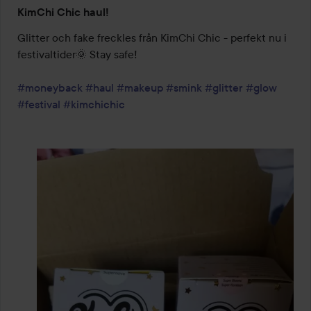
KimChi Chic haul!
Glitter och fake freckles från KimChi Chic - perfekt nu i 
festivaltider🌞 Stay safe!

#moneyback
#haul
#makeup
#smink
#glitter
#glow
#festival
#kimchichic