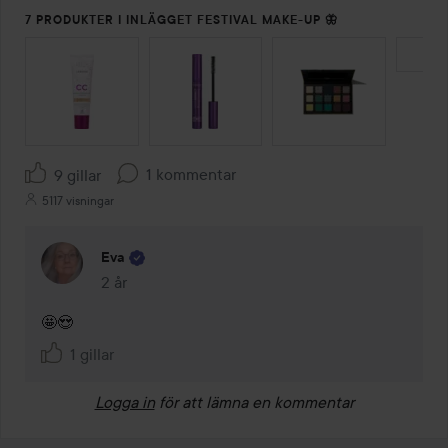
7 PRODUKTER I INLÄGGET FESTIVAL MAKE-UP 🦋
HOPPA ÖVER SEKTIONEN
1 kommentar
9 gillar
5117 visningar
Eva
2 år
Kommentaren lades 2 år
🤩😍
1 gillar
Logga in
för att lämna en kommentar