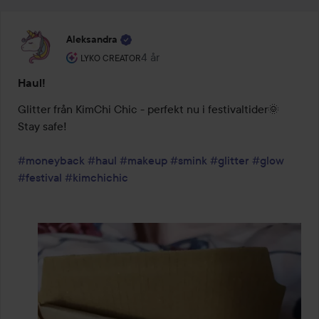
Aleksandra
Användarens roll: Lyko Creator.
4 år
Inlägget skapades 4 år
LYKO CREATOR
Haul!
Glitter från KimChi Chic - perfekt nu i festivaltider🌞 
Stay safe!

#moneyback
#haul
#makeup
#smink
#glitter
#glow
#festival
#kimchichic