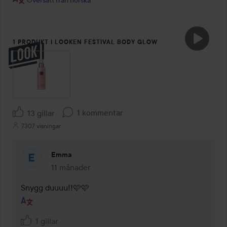
1 PRODUKT I LOOKEN FESTIVAL BODY GLOW
1 kommentar
13 gillar
7307 visningar
Emma
11 månader
Kommentaren lades 11 månader
Snygg duuuu!!🩷🩷
1 gillar