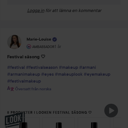
Logga in
för att lämna en kommentar
Marie-Louise
Användarens roll: Ambassador.
1 år
Inlägget skapades 1 år
AMBASSADOR
Festival säsong 🤍
#festival
#festivalseason
#makeup
#armani
#armanimakeup
#eyes
#makeuplook
#eyemakeup
#festivalmakeup
Översatt från norska
8 PRODUKTER I LOOKEN FESTIVAL SÄSONG 🤍
HOPPA ÖVER SEKTIONEN