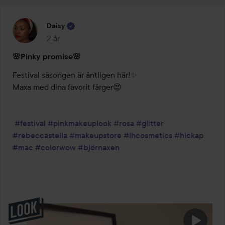
Daisy
2 år
Inlägget skapades 2 år
🌸Pinky promise🌸
Festival säsongen är äntligen här!✨

Maxa med dina favorit färger😍

#festival
#pinkmakeuplook
#rosa
#glitter
#rebeccastella
#makeupstore
#lhcosmetics
#hickap
#mac
#colorwow
#björnaxen