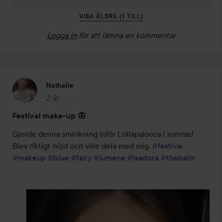
VISA ÄLDRE (1 TILL)
Logga in
för att lämna en kommentar
Nathalie
2 år
Inlägget skapades 2 år
Festival make-up 🦋
Gjorde denna sminkning inför Lollapalooza i somras! 
Blev riktigt nöjd och ville dela med mig. 
#festival
#makeup
#blue
#fairy
#lumene
#isadora
#thebalm