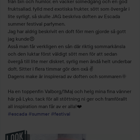
från bin och humlor, en vacker solnedgång och en god 
fruktsallad, fylld med exotiska frukter, sött som övergår i 
lite syrligt, så skulle JAG beskriva doften av Escada 
summer festival parfymen. 

Jag har aldrig beskrivit en doft förr men gjorde så gott 
jag kunde😍

Asså man får verkligen en sån där riktig sommarkänsla 
och den luktar först väldigt sött men för att sedan 
övergå till lite mer diskret, syrlig men ändå helt underbar 
doft. Sitter i flera timmar gör den oxå ✌️

Dagens make är inspirerad av doften och sommaren🌞

Ha en toppenfin Valborg/1Maj och helg mina fina vänner 
här på Lyko, tack för all stöttning ni ger och framförallt 
#escada
#summer
#festival