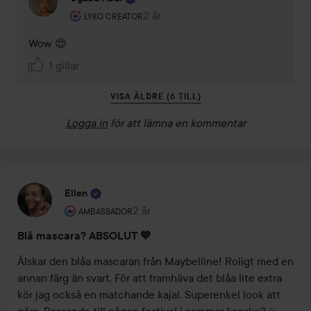
Användarens roll: Lyko Creator.
2 år
Kommentaren lades 2 år
LYKO CREATOR
Wow 😍
1 gillar
VISA ÄLDRE (6 TILL)
Logga in
för att lämna en kommentar
Ellen
Användarens roll: Ambassador.
2 år
Inlägget skapades 2 år
AMBASSADOR
Blå mascara? ABSOLUT 💙
Älskar den blåa mascaran från Maybelline! Roligt med en 
annan färg än svart. För att framhäva det blåa lite extra 
kör jag också en matchande kajal. Superenkel look att 