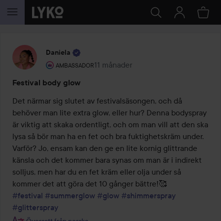
HOPPA TILL INNEHÅLLET
Daniela
Användarens roll: Ambassador.
11 månader
Inlägget skapades 11 månader
AMBASSADOR
Festival body glow
Det närmar sig slutet av festivalsäsongen, och då 
behöver man lite extra glow, eller hur? Denna bodyspray 
är viktig att skaka ordentligt, och om man vill att den ska 
lysa så bör man ha en fet och bra fuktighetskräm under. 
Varför? Jo, ensam kan den ge en lite kornig glittrande 
känsla och det kommer bara synas om man är i indirekt 
solljus, men har du en fet kräm eller olja under så 
#festival
#summerglow
#glow
#shimmerspray
#glitterspray
Översatt från norska