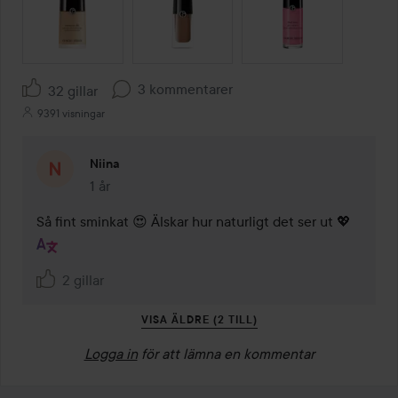
3 kommentarer
32 gillar
9391 visningar
Niina
1 år
Kommentaren lades 1 år
Så fint sminkat 😍 Älskar hur naturligt det ser ut 💖
2 gillar
VISA ÄLDRE (2 TILL)
Logga in
för att lämna en kommentar