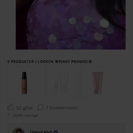
9 PRODUKTER I LOOKEN 🌸PINKY PROMISE🌸
HOPPA ÖVER SEKTIONEN
7 kommentarer
32 gillar
22690 visningar
Ugbad Abdi