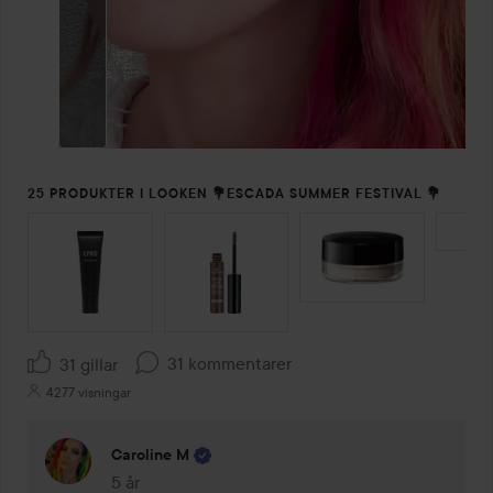
25 PRODUKTER I LOOKEN 💐ESCADA SUMMER FESTIVAL 💐
HOPPA ÖVER SEKTIONEN
31 kommentarer
31 gillar
4277 visningar
Caroline M
5 år
Kommentaren lades 5 år