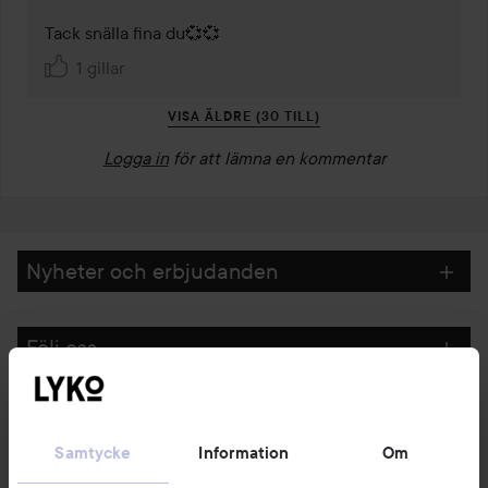
Tack snälla fina du💞💞
1 gillar
VISA ÄLDRE (30 TILL)
Logga in
för att lämna en kommentar
Nyheter och erbjudanden
Följ oss
Kundservice
Samtycke
Information
Om