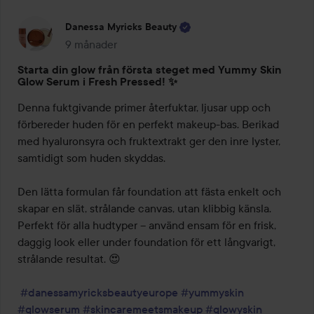
Danessa Myricks Beauty
9 månader
Inlägget skapades 9 månader
Starta din glow från första steget med Yummy Skin
Glow Serum i Fresh Pressed! ✨
Denna fuktgivande primer återfuktar, ljusar upp och 
förbereder huden för en perfekt makeup-bas. Berikad 
med hyaluronsyra och fruktextrakt ger den inre lyster, 
samtidigt som huden skyddas.

Den lätta formulan får foundation att fästa enkelt och 
skapar en slät, strålande canvas, utan klibbig känsla. 
Perfekt för alla hudtyper – använd ensam för en frisk, 
daggig look eller under foundation för ett långvarigt, 
strålande resultat. 😍

#danessamyricksbeautyeurope
#yummyskin
#glowserum
#skincaremeetsmakeup
#glowyskin