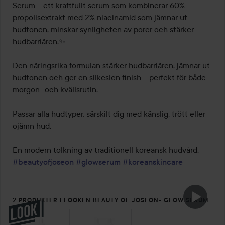
Serum – ett kraftfullt serum som kombinerar 60% 
propolisextrakt med 2% niacinamid som jämnar ut 
hudtonen, minskar synligheten av porer och stärker 
hudbarriären.✨

Den näringsrika formulan stärker hudbarriären, jämnar ut 
hudtonen och ger en silkeslen finish – perfekt för både 
morgon- och kvällsrutin. 

Passar alla hudtyper, särskilt dig med känslig, trött eller 
ojämn hud.

#beautyofjoseon
#glowserum
#koreanskincare
2 PRODUKTER I LOOKEN BEAUTY OF JOSEON- GLOW SERUM
HOPPA ÖVER SEKTIONEN