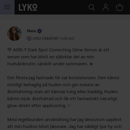
HOPPA TILL INNEHÅLLET
Nora
Användarens roll: Lyko Creator.
1 månad
Inlägget skapades 1 månad
LYKO CREATOR
💚 AXIS-Y Dark Spot Correcting Glow Serum är ett 
serum som har blivit en självklar del av min 
hudvårdsrutin, särskilt under sommaren. ☀️

Det första jag fastnade för var konsistensen. Den känns 
otroligt behaglig på huden och ger massor av 
återfuktning utan att kännas tung eller kladdig. Huden 
känns mjuk, återfuktad och får ett fantastiskt naturligt 
glow direkt efter applicering. ✨

Med regelbunden användning har jag dessutom upplevt 
att min hudton blivit jämnare. Jag har väldigt ljus hy och 