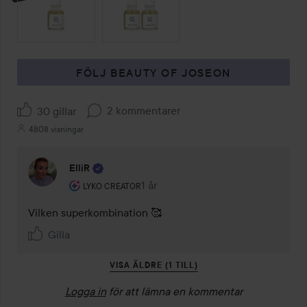
FÖLJ BEAUTY OF JOSEON
2 kommentarer
30 gillar
4808 visningar
ElliR
Användarens roll: Lyko Creator.
1 år
Kommentaren lades 1 år
LYKO CREATOR
Vilken superkombination 🥰
Gilla
VISA ÄLDRE (1 TILL)
Logga in
för att lämna en kommentar