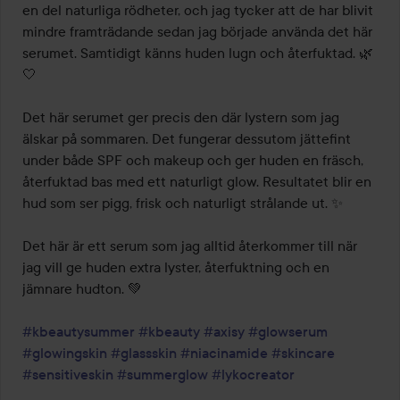
en del naturliga rödheter, och jag tycker att de har blivit 
mindre framträdande sedan jag började använda det här 
serumet. Samtidigt känns huden lugn och återfuktad. 🌿
🤍

Det här serumet ger precis den där lystern som jag 
älskar på sommaren. Det fungerar dessutom jättefint 
under både SPF och makeup och ger huden en fräsch, 
återfuktad bas med ett naturligt glow. Resultatet blir en 
hud som ser pigg, frisk och naturligt strålande ut. ✨

Det här är ett serum som jag alltid återkommer till när 
jag vill ge huden extra lyster, återfuktning och en 
jämnare hudton. 💚

#kbeautysummer
#kbeauty
#axisy
#glowserum
#glowingskin
#glassskin
#niacinamide
#skincare
#sensitiveskin
#summerglow
#lykocreator