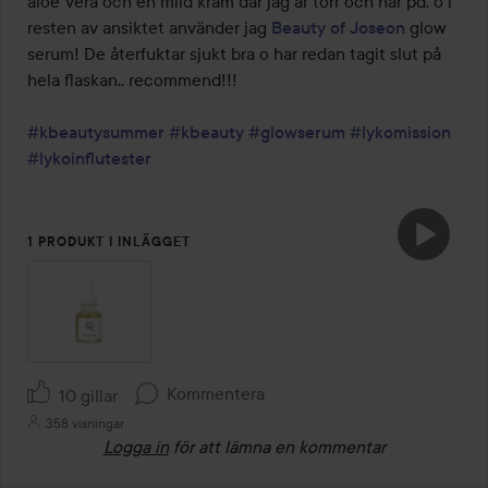
aloe Vera och en mild kräm där jag är torr och har pd, o i 
resten av ansiktet använder jag 
Beauty of Joseon
 glow 
serum! De återfuktar sjukt bra o har redan tagit slut på 
hela flaskan.. recommend!!!

#kbeautysummer
#kbeauty
#glowserum
#lykomission
#lykoinflutester
1 PRODUKT I INLÄGGET
Kommentera
10 gillar
358 visningar
Logga in
för att lämna en kommentar