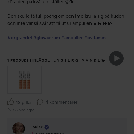
köra den på kvällen istället 😇💫 

Den skulle få full poäng om den inte krulla sig på huden 
och inte var så svår att få ut ur ampullen 💫💫💫💫 

#drgrandel
#glowserum
#ampuller
#cvitamin
1 PRODUKT I INLÄGGET L Y S T E R G I V A N D E 💫
4 kommentarer
13 gillar
722 visningar
Louise