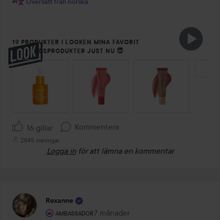
Översatt från norska
19 PRODUKTER I LOOKEN MINA FAVORIT
HUDVÅRDSPRODUKTER JUST NU 😇
HOPPA ÖVER SEKTIONEN
Kommentera
16 gillar
2845 visningar
Logga in
för att lämna en kommentar
Roxanne
Användarens roll: Ambassador.
7 månader
Inlägget skapades 7 månader
AMBASSADOR