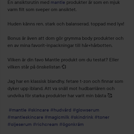
En ansiktsrutin med 
mantle
 produkter är som en mjuk 
varm filt som sveper om ansiktet. 

Huden känns ren, stark och balanserad, toppad med lyx! 

Bonus är även att dom gör grymma body produkter och 
en av mina favorit-inpackningar till hår+hårbotten. 

Vilken är din favo Mantle produkt om du testat? Eller 
vilken står på önskelistan 💞

Jag har en klassisk blandhy, fetare t-zon och finnar som 
dyker upp ibland. Att va snäll mot hudbarriären och 
undvika för starka produkter har varit min bästa 🥰 

#mantle
#skincare
#hudvård
#glowserum
#mantleskincare
#magicmilk
#skindrink
#toner
#oljeserum
#richcream
#ögonkräm