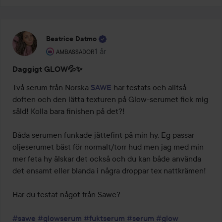
Beatrice Datmo
Användarens roll: Ambassador.
1 år
Inlägget skapades 1 år
AMBASSADOR
Daggigt GLOW💦✨
Två serum från Norska 
SAWE
 har testats och alltså 
doften och den lätta texturen på Glow-serumet fick mig 
såld! Kolla bara finishen på det?! 

Båda serumen funkade jättefint på min hy. Eg passar 
oljeserumet bäst för normalt/torr hud men jag med min 
mer feta hy älskar det också och du kan både använda 
det ensamt eller blanda i några droppar tex nattkrämen! 

Har du testat något från Sawe? 

#sawe
#glowserum
#fuktserum
#serum
#glow