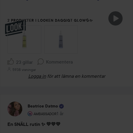
2 PRODUKTER I LOOKEN DAGGIGT GLOW💦✨
HOPPA ÖVER SEKTIONEN
Kommentera
23 gillar
5938 visningar
Logga in
för att lämna en kommentar
Beatrice Datmo
Användarens roll: Ambassador.
1 år
Inlägget skapades 1 år
AMBASSADOR
En SNÄLL rutin ✨ 💛💛💛