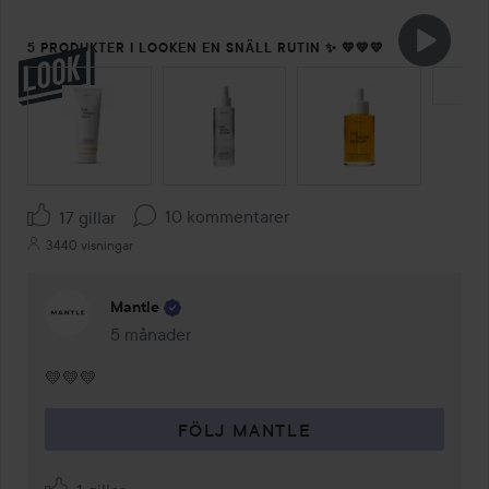
5 PRODUKTER I LOOKEN EN SNÄLL RUTIN ✨ 💛💛💛
HOPPA ÖVER SEKTIONEN
10 kommentarer
17 gillar
3440 visningar
Mantle
5 månader
Kommentaren lades 5 månader
💛💛💛
FÖLJ MANTLE