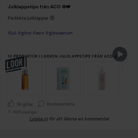
Julklappstips från ACO ❄️❤️
Perfekta julklappar 😍

#jul
#glow
#aco
#glowserum
10 PRODUKTER I LOOKEN JULKLAPPSTIPS FRÅN ACO ❄️❤️
HOPPA ÖVER SEKTIONEN
Kommentera
18 gillar
1605 visningar
Logga in
för att lämna en kommentar