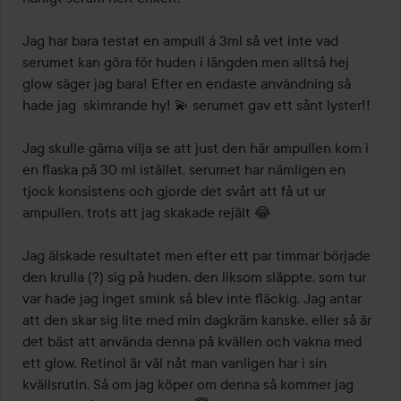
Jag har bara testat en ampull á 3ml så vet inte vad 
serumet kan göra för huden i längden men alltså hej 
glow säger jag bara! Efter en endaste användning så 
hade jag  skimrande hy! 💫 serumet gav ett sånt lyster!! 

Jag skulle gärna vilja se att just den här ampullen kom i 
en flaska på 30 ml istället, serumet har nämligen en 
tjock konsistens och gjorde det svårt att få ut ur 
ampullen, trots att jag skakade rejält 😂 

Jag älskade resultatet men efter ett par timmar började 
den krulla (?) sig på huden, den liksom släppte, som tur 
var hade jag inget smink så blev inte fläckig. Jag antar 
att den skar sig lite med min dagkräm kanske, eller så är 
det bäst att använda denna på kvällen och vakna med 
ett glow. Retinol är väl nåt man vanligen har i sin 
kvällsrutin. Så om jag köper om denna så kommer jag 