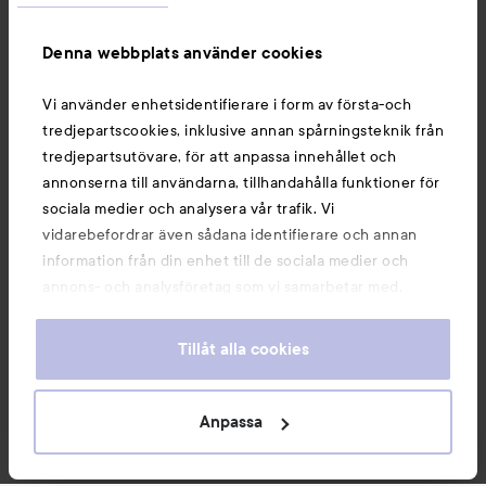
Information
Denna webbplats använder cookies
Du kanske också gillar
Vi använder enhetsidentifierare i form av första-och
tredjepartscookies, inklusive annan spårningsteknik från
tredjepartsutövare, för att anpassa innehållet och
annonserna till användarna, tillhandahålla funktioner för
sociala medier och analysera vår trafik. Vi
vidarebefordrar även sådana identifierare och annan
information från din enhet till de sociala medier och
annons- och analysföretag som vi samarbetar med.
Dessa kan i sin tur kombinera informationen med annan
information som du har tillhandahållit eller som de har
Tillåt alla cookies
samlat in när du har använt deras tjänster. Du godkänner
våra cookies vid fortsatt användande av vår webbplats.
Copyright 2026
För information om hur du kan ändra inställningarna för
Anpassa
E-handel av Avensia
cookies, se vår
Cookie Policy