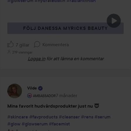
#glowserum
#hydratedskin
#radiantfinish
FÖLJ DANESSA MYRICKS BEAUTY
Kommentera
7 gillar
219 visningar
Logga in
för att lämna en kommentar
Vilde
Användarens roll: Ambassador.
7 månader
Inlägget skapades 7 månader
AMBASSADOR
Mina favorit hudvårdsprodukter just nu 😇
#skincare
#favproducts
#cleanser
#rens
#serum
#glow
#glowserum
#facemist