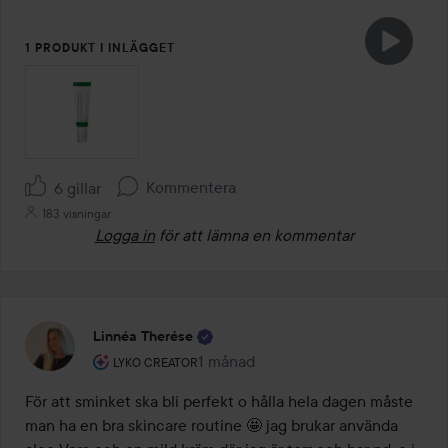
1 PRODUKT I INLÄGGET
Kommentera
6 gillar
183 visningar
Logga in
för att lämna en kommentar
Linnéa Therése
Användarens roll: Lyko Creator.
1 månad
Inlägget skapades 1 månad
LYKO CREATOR
För att sminket ska bli perfekt o hålla hela dagen måste 
man ha en bra skincare routine 🤩 jag brukar använda 