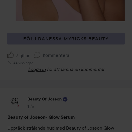
FÖLJ DANESSA MYRICKS BEAUTY
Kommentera
7 gillar
144 visningar
Logga in
för att lämna en kommentar
Beauty Of Joseon
1 år
Inlägget skapades 1 år
Beauty of Joseon- Glow Serum
Upptäck strålande hud med Beauty of Joseon Glow 