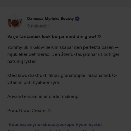
Danessa Myricks Beauty
5 månader
Inlägget skapades 5 månader
Varje fantastisk look börjar med din glow! ✨
Yummy Skin Glow Serum skapar den perfekta basen — 
mjuk eller definierad. Den återfuktar, jämnar ut och ger 
naturlig lyster.

Med kiwi, drakfrukt, fikon, granatäpple, niacinamid, C-
vitamin och hyaluronsyra.

Använd ensam eller under makeup.

Prep. Glow. Create. ✨

#danessamyricksbeautyeurope
#yummyskin