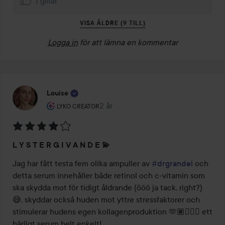
1 gillar
VISA ÄLDRE (9 TILL)
Logga in
för att lämna en kommentar
Louise
Användarens roll: Lyko Creator.
2 år
Inlägget skapades 2 år
LYKO CREATOR
Betyg:
L Y S T E R G I V A N D E 💫
4
av
Jag har fått testa fem olika ampuller av 
#drgrandel
 och 
5
detta serum innehåller både retinol och c-vitamin som 
ska skydda mot för tidigt åldrande (ööö ja tack, right?) 
😅, skyddar också huden mot yttre stressfaktorer och 
stimulerar hudens egen kollagenproduktion 🫶🏽🧖🏽‍♀️ ett 
härligt serum helt enkelt! 
