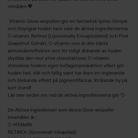
områden.💖

 Vitamin Glow-ampullen ger en fantastisk lyster, förnyar 
och föryngrar huden tack vare de aktiva ingredienserna 
C-vitamin, Retinol (Liposomally Encapsulated) och Pink 
Grapefruit Extrakt. C-vitamin som är den bästa 
antioxidanteffekten mot för tidigt åldrande av huden 
skyddar den mot yttre stressfaktorer. C-vitamin 
stimulerar hudens egen kollagenproduktion vilket gör 
huden fast, slät och fyllig samt har även en reglerande 
och blekande effekt på pigmentfläckar. Strålande hy på 
kort stund!

Läs mer nedan om vad de aktiva ingredienserna gör 💦

De Aktiva ingredienser som dessa Glow-ampuller 
innehåller är :

C-VITAMIN

RETINOL (liposomalt inkapslad)
