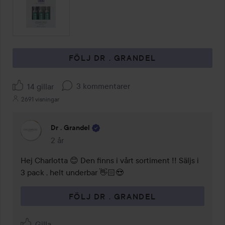
FÖLJ DR . GRANDEL
3 kommentarer
14 gillar
2691 visningar
Dr . Grandel
2 år
Kommentaren lades 2 år
Hej Charlotta 😊 Den finns i vårt sortiment !! Säljs i 
3 pack , helt underbar 👋🏻😍
FÖLJ DR . GRANDEL
Gilla