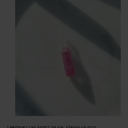
1 PRODUKT I INLÄGGET EN FIN, FÄRGGLAD OCH