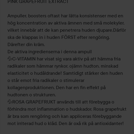
PINK GRAPEFRUIT EXTRACT

Ampuller, boosters oftast har lätta konsistenser med en 
hög koncentration av aktiva ämnen med små molekyler, 
vilket innebär att de kan penetrera huden djupare.Därför 
ska de klappas in i huden FÖRST efter rengöring. 
Därefter din kräm.

De aktiva ingredienserna i denna ampull

💦C-VITAMIN har visat sig vara aktiv på att hämma fria 
radikaler som hämmar rynkor, ojämn hudton, minskad 
elasticitet o hudåldrande! Samtidigt stärker den huden 
o står emot fria radikaler o stimulerar 
kollagenproduktionen. Den har en fin effekt på 
hudtonen o strukturen.

💦ROSA GRAPEFRUKT används till att förebygga o 
förhindra mot inflammation o hudskador. Rosa grapefrukt 
är bra som rengöring och kan appliceras förebyggande 
mot irriterad hud o klåd. Den är oxå rik på antioxidanter!
