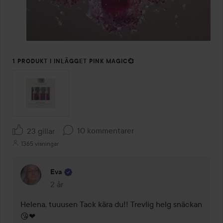
1 PRODUKT I INLÄGGET PINK MAGIC💞
10 kommentarer
23 gillar
1365 visningar
Eva
2 år
Kommentaren lades 2 år
Helena, tuuusen Tack kära du!! Trevlig helg snäckan
😘❤