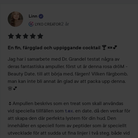
Linn
Användarens roll: Lyko Creator.
2 år
Inlägget skapades 2 år
LYKO CREATOR
Betyg:
En fin, färgglad och uppiggande cocktail 🍸 🍬💕
5
av
Jag har i samarbete med Dr. Grandel testat några av 
5
deras fantastiska ampuller, först ut är denna rosa dröM - 
Beauty Date, till att börja med, färgen! Vilken färgbomb, 
man kan inte bli annat än glad av att packa upp denna. 
🌸💕

🌷Ampullen beskrivs som en treat som skall användas 
vid speciella tillfällen som 
t.ex
. en date, då den verkar för 
att skapa den där perfekta lystern för din hud. Den 
innehåller en speciell form av peptider som är speciellt 
utvecklade för att sudda ut fina linjer i två steg, både vid 