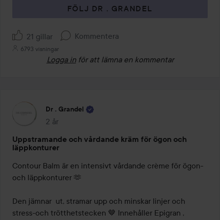
FÖLJ DR . GRANDEL
Kommentera
21 gillar
6793 visningar
Logga in
för att lämna en kommentar
Dr . Grandel
2 år
Inlägget skapades 2 år
Uppstramande och vårdande kräm för ögon och
läppkonturer
Contour Balm är en intensivt vårdande crème för ögon- 
och läppkonturer 🫶

Den jämnar  ut, stramar upp och minskar linjer och 
stress-och trötthetstecken 🤎 Innehåller Epigran , 