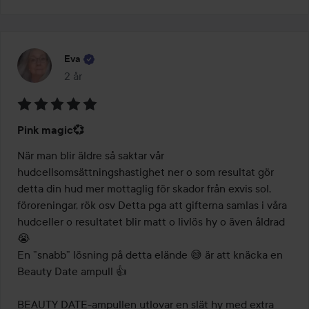
Eva
2 år
Inlägget skapades 2 år
Betyg:
Pink magic💞
5
av
När man blir äldre så saktar vår 
5
hudcellsomsättningshastighet ner o som resultat gör 
detta din hud mer mottaglig för skador från exvis sol, 
föroreningar, rök osv Detta pga att gifterna samlas i våra 
hudceller o resultatet blir matt o livlös hy o även åldrad 
😭

En ”snabb” lösning på detta elände 😅 är att knäcka en 
Beauty Date ampull 👍

BEAUTY DATE-ampullen utlovar en slät hy med extra 