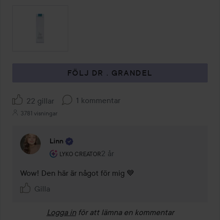
FÖLJ DR . GRANDEL
1 kommentar
22 gillar
3781 visningar
Linn
Användarens roll: Lyko Creator.
2 år
Kommentaren lades 2 år
LYKO CREATOR
Wow! Den här är något för mig 💙
Gilla
Logga in
för att lämna en kommentar