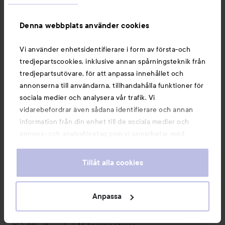
Denna webbplats använder cookies
Vi använder enhetsidentifierare i form av första-och
tredjepartscookies, inklusive annan spårningsteknik från
tredjepartsutövare, för att anpassa innehållet och
annonserna till användarna, tillhandahålla funktioner för
sociala medier och analysera vår trafik. Vi
vidarebefordrar även sådana identifierare och annan
information från din enhet till de sociala medier och
annons- och analysföretag som vi samarbetar med.
Dessa kan i sin tur kombinera informationen med annan
1 PRODUKT I INLÄGGET BYE BYE TORRHET…
information som du har tillhandahållit eller som de har
Tillåt alla cookies
samlat in när du har använt deras tjänster. Du godkänner
våra cookies vid fortsatt användande av vår webbplats.
För information om hur du kan ändra inställningarna för
Anpassa
cookies, se vår
Cookie Policy