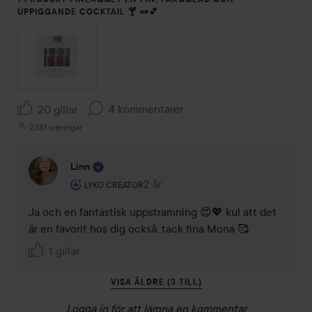
UPPIGGANDE COCKTAIL 🍸 🍬💕
4 kommentarer
20 gillar
2381 visningar
Linn
Användarens roll: Lyko Creator.
2 år
Kommentaren lades 2 år
LYKO CREATOR
Ja och en fantastisk uppstramning 😍💖 kul att det 
är en favorit hos dig också, tack fina Mona 🥰
1 gillar
VISA ÄLDRE (3 TILL)
Logga in
för att lämna en kommentar