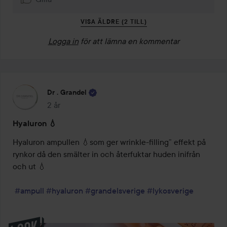
VISA ÄLDRE (2 TILL)
Logga in
för att lämna en kommentar
Dr . Grandel
2 år
Inlägget skapades 2 år
Hyaluron 💧
Hyaluron ampullen 💧som ger wrinkle-filling” effekt på 
rynkor då den smälter in och återfuktar huden inifrån 
och ut 💧

#ampull
#hyaluron
#grandelsverige
#lykosverige