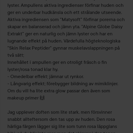
lyster. Ampullens aktiva ingredienser förfinar huden och 
ger en underbar hudkänsla och ett strålande utseende. 
Aktiva ingrediensen som "Matysoft" förfinar porerna och 
skapar en balanserad och jämn yta. "Alpine Globe Daisy 
Extrakt" ger en naturlig och jämn lyster och har en 
lugnande effekt på huden. Värdefulla högteknologiska 
"Skin Relax Peptider" gynnar muskelavslappningen på 
två sätt;

Innehållet i ampullen ger en otroligt fräsch o fin 
lyster/rosa tonad klar hy.

- Omedelbar effekt; jämnar ut rynkor.

- Långvarig effekt; förebygger bildning av mimiklinjer.

Om du vill ha lite extra glow passar den även som 
makeup primer 🙌

Jag upplever doften som lite stark, men försvinner 
snabbt allteftersom den tas upp av huden. Den rosa 
härliga färgen lägger sig lite som tunn rosa läppglans 