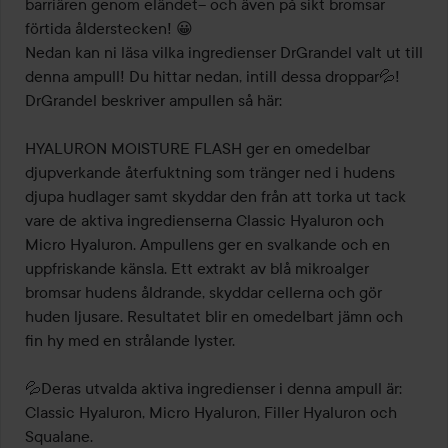
barriären genom eländet– och även på sikt bromsar 
förtida ålderstecken! 😀

Nedan kan ni läsa vilka ingredienser DrGrandel valt ut till 
denna ampull! Du hittar nedan, intill dessa droppar💦! 
DrGrandel beskriver ampullen så här:

HYALURON MOISTURE FLASH ger en omedelbar 
djupverkande återfuktning som tränger ned i hudens 
djupa hudlager samt skyddar den från att torka ut tack 
vare de aktiva ingredienserna Classic Hyaluron och 
Micro Hyaluron. Ampullens ger en svalkande och en 
uppfriskande känsla. Ett extrakt av blå mikroalger 
bromsar hudens åldrande, skyddar cellerna och gör 
huden ljusare. Resultatet blir en omedelbart jämn och 
fin hy med en strålande lyster.

💦Deras utvalda aktiva ingredienser i denna ampull är: 
Classic Hyaluron, Micro Hyaluron, Filler Hyaluron och 
Squalane.
