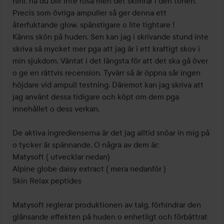
hihi, nä du blir inte rosa men det skimrar i den tonen. 
Precis som övriga ampuller så ger denna ett 
återfuktande glow, spänstigare o lite tightare !

Känns skön på huden. Sen kan jag i skrivande stund inte 
skriva så mycket mer pga att jag är i ett kraftigt skov i 
min sjukdom. Väntat i det längsta för att det ska gå över 
o ge en rättvis recension. Tyvärr så är öppna sår ingen 
höjdare vid ampull testning. Däremot kan jag skriva att 
jag använt dessa tidigare och köpt om dem pga 
innehållet o dess verkan. 

De aktiva ingredienserna är det jag alltid snöar in mig på 
o tycker är spännande. O några av dem är:

Matysoft ( utvecklar nedan)

Alpine globe daisy extract ( mera nedanför )

Skin Relax peptides

Matysoft reglerar produktionen av talg, förhindrar den 
glänsande effekten på huden o enhetligt och förbättrat 