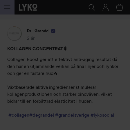
HOPPA TILL INNEHÅLLET
Dr . Grandel
2 år
Inlägget skapades 2 år
KOLLAGEN CONCENTRAT 🧪
Collagen Boost ger ett effektivt anti-aging resultat då 
den har en utjämnande verkan på fina linjer och rynkor 
och ger en fastare hud🔥

Växtbaserade aktiva ingredienser stimulerar 
kollagenproduktionen och stärker bindväven, vilket 
bidrar till en förbättrad elasticitet i huden. 

#collagen
#degrandel
#grandelsverige
#lykosocial