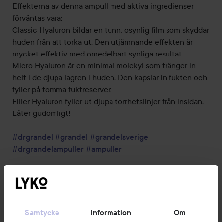
Effekterna av denna ampull med aktiva ingredienser 
förväntas vara:

Classic Hyaluron bildar en tunn, osynlig film som skyddar 
huden från att torka ut. Den utjämnande effekten är 
mycket effektiv med omedelbart synliga resultat.

Micro Hyaluron är en minimal molekyl som tränger in 
helt i de djupa lagren i huden. Den kapslar in fukten och 
fyller på tomma fuktreserver.

Filler Hyaluron fyller ut djupa torrhetslinjer från insidan. 
Låter gudomligt!

#drgrandel
#grandel
#grandelsverige
#drgrandelampuller
#ampuller
Mer i kommentarerna 
Samtycke
Information
Om