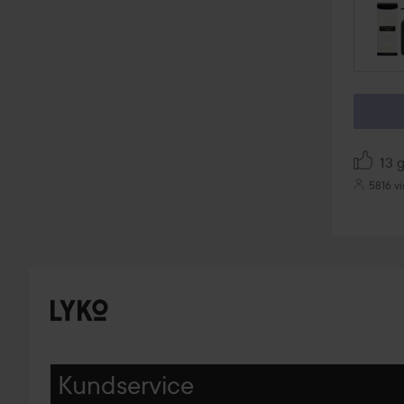
HOPPA
13 g
5816 vi
Kundservice