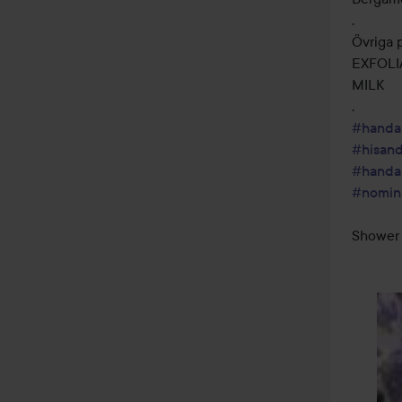
.

Övriga 
EXFOLI
MILK 

#handa
#hisan
#handa
#nomin
Shower 