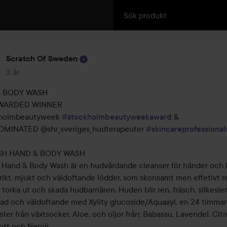
Scratch Of Sweden
3 år
Inlägget skapades 3 år
 BODY WASH

WARDED WINNER

holmbeautyweek 
#stockholmbeautyweekaward
 & 

MINATED @shr_sveriges_hudterapeuter 
#skincareprofessiona
H HAND & BODY WASH 

 Hand & Body Wash är en hudvårdande cleanser för händer och k
 rikt, mjukt och väldoftande lödder, som skonsamt men effetivt r
 torka ut och skada hudbarriären. Huden blir ren, fräsch, silkeslen
tad och väldoftande med Xylity glucoside/Aquaxyl, en 24 timmars
ter från växtsocker, Aloe, och oljor från; Babassu, Lavendel, Citru
tt och Neroli.
