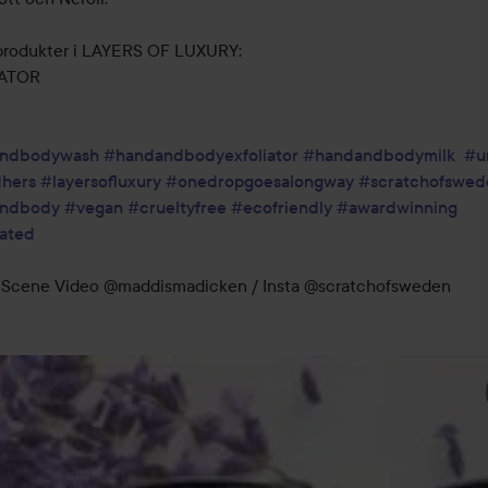
produkter i LAYERS OF LUXURY:

ATOR

ndbodywash
#handandbodyexfoliator
#handandbodymilk
#u
dhers
#layersofluxury
#onedropgoesalongway
#scratchofswed
ndbody
#vegan
#crueltyfree
#ecofriendly
#awardwinning
ated
Scene Video @maddismadicken / Insta @scratchofsweden