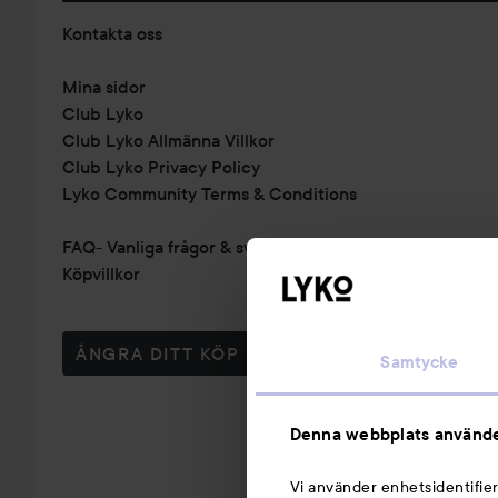
Kontakta oss
Mina sidor
Club Lyko
Club Lyko Allmänna Villkor
Club Lyko Privacy Policy
Lyko Community Terms & Conditions
FAQ- Vanliga frågor & svar
Köpvillkor
ÅNGRA DITT KÖP
Samtycke
Denna webbplats använde
Vi använder enhetsidentifier