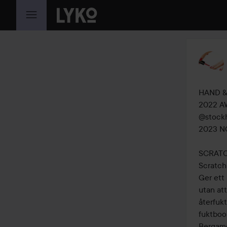
HOPPA TILL INNEHÅLLET
HAND &
2022 A
@stock
2023 NO
SCRATC
Scratch
Ger ett
utan att
återfuk
fuktboos
Bergamo