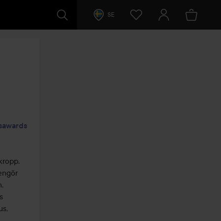
SE
lsawards
ropp. 
engör 
, 
 
s, 