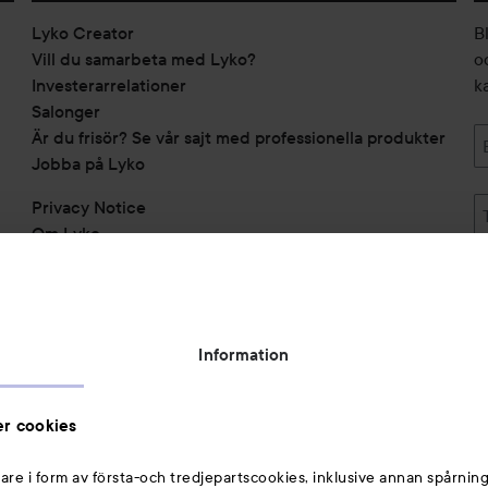
Lyko Creator
B
Vill du samarbeta med Lyko?
o
Investerarrelationer
k
Salonger
Är du frisör? Se vår sajt med professionella produkter
Jobba på Lyko
Privacy Notice
Om Lyko
Tillgänglighetsredogörelse
Topplista
Rabattkoder
Information
Michael Edwards Fragrances of the World
Cookie Consent
r cookies
Privacy Notice for Suppliers and other Business
Partners
are i form av första-och tredjepartscookies, inklusive annan spårning