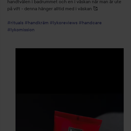
handtvålen i badrummet och en i väskan när man är ute 
på vift - denna hänger alltid med i väskan 🥰 

#rituals
#handkräm
#lykoreviews
#handcare
#lykomission