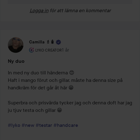
Logga in
för att lämna en kommentar
Camilla 💄🧴
Användarens roll: Lyko Creator.
1 år
Inlägget skapades 1 år
LYKO CREATOR
Ny duo
In med ny duo till händerna 😍 

Haft i mango förut och gillar, måste ha denna size på 
handkräm för det går åt här 😁

Superbra och prisvärda tycker jag och denna doft har jag 
ju tjuv testa och gillar 😁

#lyko
#new
#testar
#handcare