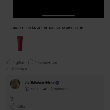
1 PRODUKT I INLÄGGET RITUAL OF AYURVEDA ❤️
1 kommentar
1 gillar
147 visningar
J’s SkönhetsHörna
Användarens roll: Lyko Creator.
2 månader
Kommentaren lades 2 månader
LYKO CREATOR
👌
Gilla