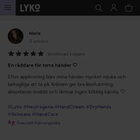
HOPPA TILL INNEHÅLLET
Maria
3 veckor
Inlägget skapades 3 veckor
Verifierad köpare
Betyg:
En räddare för torra händer 🤍
5
av
Efter applicering blev mina händer mycket mjuka och 
5
behagliga att ta på. Krämen ger bra återfuktning, 
absorberas snabbt och lämnar ingen klibbig känsla. 🤍

#Lyko
#Neutrogena
#HandCream
#DryHands
#Skincare
#HandCare
Översatt från engelska