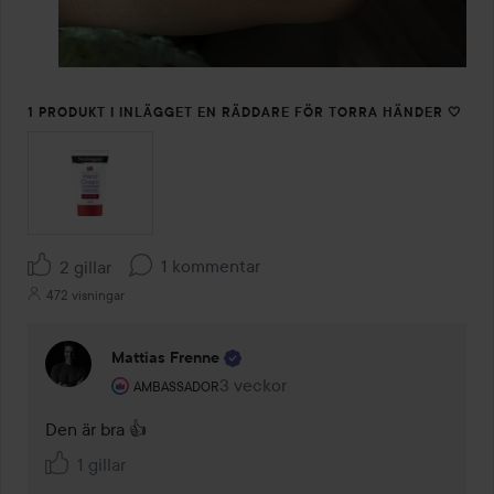
1 PRODUKT I INLÄGGET EN RÄDDARE FÖR TORRA HÄNDER 🤍
1 kommentar
2 gillar
472 visningar
Mattias Frenne
Användarens roll: Ambassador.
3 veckor
Kommentaren lades 3 veckor
AMBASSADOR
Den är bra 👍 
1 gillar