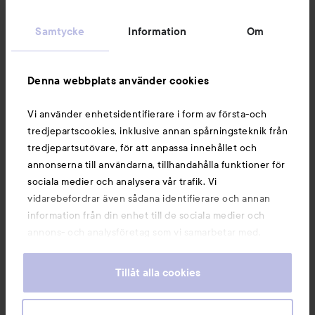
Kundservice
Samtycke
Information
Om
Information
Denna webbplats använder cookies
Du kanske också gillar
Vi använder enhetsidentifierare i form av första-och
tredjepartscookies, inklusive annan spårningsteknik från
tredjepartsutövare, för att anpassa innehållet och
annonserna till användarna, tillhandahålla funktioner för
sociala medier och analysera vår trafik. Vi
vidarebefordrar även sådana identifierare och annan
information från din enhet till de sociala medier och
annons- och analysföretag som vi samarbetar med.
Dessa kan i sin tur kombinera informationen med annan
information som du har tillhandahållit eller som de har
Tillåt alla cookies
samlat in när du har använt deras tjänster. Du godkänner
våra cookies vid fortsatt användande av vår webbplats.
Copyright 2026