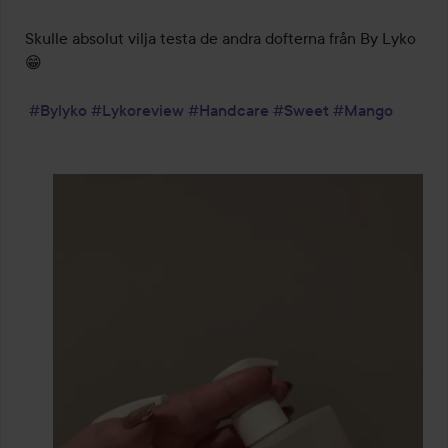
Skulle absolut vilja testa de andra dofterna från By Lyko 
😁 

#Bylyko
#Lykoreview
#Handcare
#Sweet
#Mango