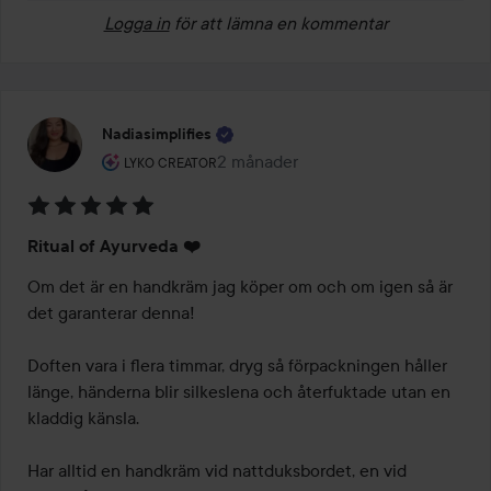
Logga in
för att lämna en kommentar
Nadiasimplifies
Användarens roll: Lyko Creator.
2 månader
Inlägget skapades 2 månader
LYKO CREATOR
Betyg:
Ritual of Ayurveda ❤️
5
av
Om det är en handkräm jag köper om och om igen så är 
5
det garanterar denna! 

Doften vara i flera timmar, dryg så förpackningen håller 
länge, händerna blir silkeslena och återfuktade utan en 
kladdig känsla. 

Har alltid en handkräm vid nattduksbordet, en vid 