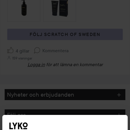
HOPPA ÖVER SEKTIONEN
FÖLJ SCRATCH OF SWEDEN
Kommentera
4 gillar
159 visningar
Logga in
för att lämna en kommentar
Nyheter och erbjudanden
Följ oss