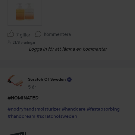
Kommentera
7 gillar
2178 visningar
Logga in
för att lämna en kommentar
Scratch Of Sweden
5 år
Inlägget skapades 5 år
#NOMINATED
#nodryhandsmoisturizer
#handcare
#fastabsorbing
#handcream
#scratchofsweden