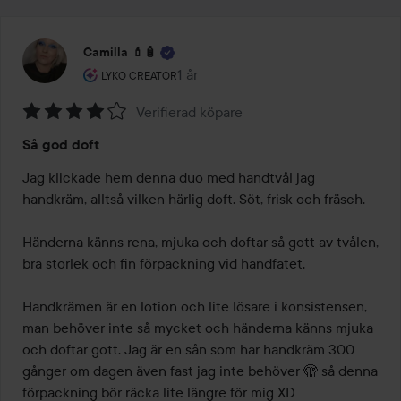
Camilla 💄🧴
Användarens roll: Lyko Creator.
1 år
Inlägget skapades 1 år
LYKO CREATOR
Verifierad köpare
Betyg:
Så god doft
4
av
Jag klickade hem denna duo med handtvål jag 
5
handkräm, alltså vilken härlig doft. Söt, frisk och fräsch.

Händerna känns rena, mjuka och doftar så gott av tvålen, 
bra storlek och fin förpackning vid handfatet.

Handkrämen är en lotion och lite lösare i konsistensen, 
man behöver inte så mycket och händerna känns mjuka 
och doftar gott. Jag är en sån som har handkräm 300 
gånger om dagen även fast jag inte behöver 🫣 så denna 
förpackning bör räcka lite längre för mig XD
