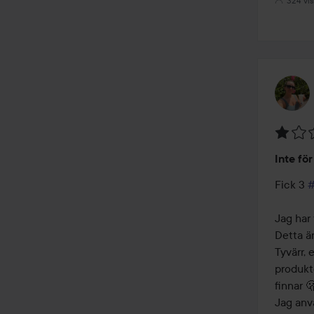
324 vis
Betyg:
Inte fö
1
av
Fick 3 
#
5
Jag har 
Detta är
Tyvärr, 
produkte
finnar 🫢
Jag anv