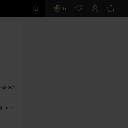
SE
kar och 
illade 