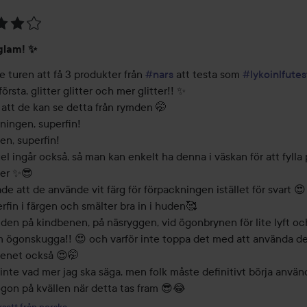
 glam! ✨
 turen att få 3 produkter från 
#nars
 att testa som 
#lykoinlfutes
första, glitter glitter och mer glitter!! ✨ 

 att de kan se detta från rymden 🤭

ingen, superfin! 

n, superfin! 

l ingår också, så man kan enkelt ha denna i väskan för att fylla
ter ✨😎 

ade att de använde vit färg för förpackningen istället för svart 😍 
rfin i färgen och smälter bra in i huden🥰

den på kindbenen, på näsryggen, vid ögonbrynen för lite lyft och
m ögonskugga!! 😍 och varför inte toppa det med att använda de
enet också 😍🤭

inte vad mer jag ska säga, men folk måste definitivt börja använd
satt från norska