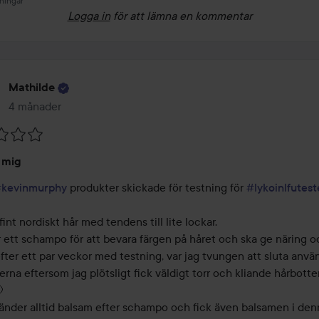
ningar
Logga in
för att lämna en kommentar
Mathilde
4 månader
Inlägget skapades 4 månader
r mig
kevinmurphy
 produkter skickade för testning för 
#lykoinlfutest
fint nordiskt hår med tendens till lite lockar. 

 ett schampo för att bevara färgen på håret och ska ge näring och
efter ett par veckor med testning, var jag tvungen att sluta använ
rna eftersom jag plötsligt fick väldigt torr och kliande hårbotten
 

änder alltid balsam efter schampo och fick även balsamen i denna