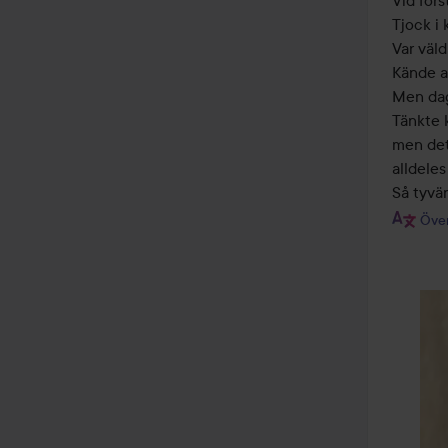
Vid förs
Tjock i
Var väld
Kände at
Men dage
Tänkte k
men det
alldeles 
Så tyvär
Över