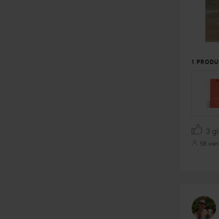
1 PRODU
3 gi
58 visn