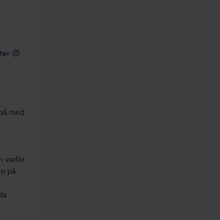
ter
 😍

 på med 


 varför 
n på 
a 