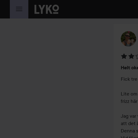
HOPPA TILL INNEHÅLLET
Betyg:
Helt ok
2
av
Fick tre
5
Lite om 
frizz här
Jag var 
att det 
Denna sk