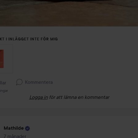
KT I INLÄGGET INTE FÖR MIG
Kommentera
llar
ingar
Logga in
för att lämna en kommentar
Mathilde
7 månader
Inlägget skapades 7 månader