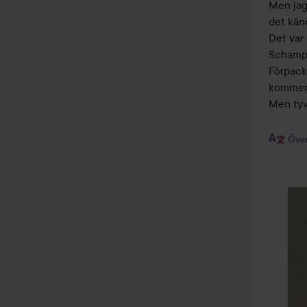
Men jag 
det känd
Det var 
Schampot
Förpackn
kommer 
Men tyvä
Över