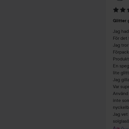
Betyg:
Glitter
4
av
Jag hade
5
För det 
Jag tror
Förpackn
Produkte
En spege
lite glit
Jag gill
Var supe
Använd 
inte so
nyckelb
Jag vet 
Över