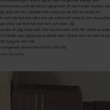
ta användningen tyckte jag att den fungerade väldigt bra!

 konsistensen och då tänker jag genast att denna ger mycket vård
igt skön att ha i, luktade helt okej och var lätt att skölja ur.

t mitt hår fick bra vård och var enkelt att reda ut och styla efterå
n efter var mitt hår helt fett och platt.. 😫 

anske att jag hade haft i för mycket eller inte fått sköljt ur ordent
ta hände varje gång jag använde den.. Verkar som om den är tyvä
för tung för mitt hår. 

r fungerade denna inte bra för mitt hår.
satt från norska