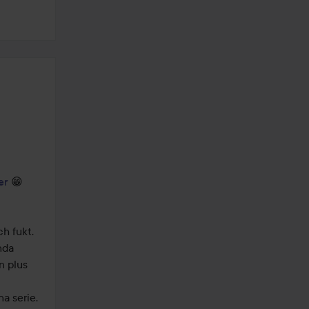
er
 😁

 fukt. 

da 
 plus 
 serie. 