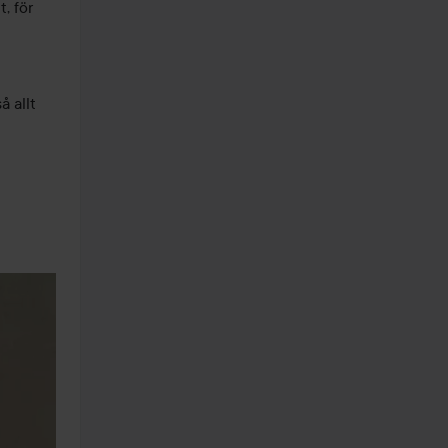
 för 
 allt 