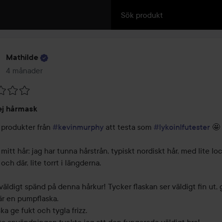
Mathilde
4 månader
Inlägget skapades 4 månader
ej hårmask
 produkter från 
#kevinmurphy
 att testa som 
#lykoinlfutester
 🤩 

mitt hår: jag har tunna hårstrån, typiskt nordiskt hår, med lite loc
 och där, lite torrt i längderna.

väldigt spänd på denna hårkur! Tycker flaskan ser väldigt fin ut, g
är en pumpflaska.

a ge fukt och tygla frizz.
