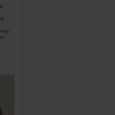
! 

t. 

ligt, 
rr 