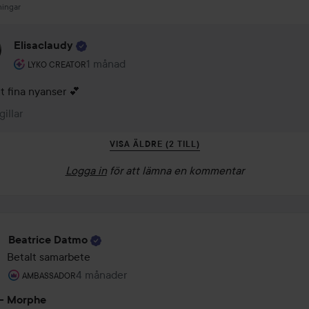
ningar
Elisaclaudy
Användarens roll: Lyko Creator.
1 månad
Kommentaren lades 1 månad
LYKO CREATOR
gt fina nyanser 💕
gillar
VISA ÄLDRE (2 TILL)
Logga in
för att lämna en kommentar
Beatrice Datmo
Betalt samarbete
Användarens roll: Ambassador.
4 månader
Inlägget skapades 4 månader
AMBASSADOR
- Morphe