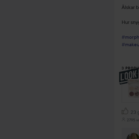
Älskar 
Hur sny
#morp
#make
3 PRODU
HOPPA
23 g
2795 vi