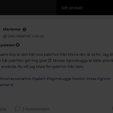
Marianne
Användarens roll: Lyko Creator.
1 månad
Inlägget skapades 1 månad
LYKO CREATOR
 paleten 💞
aste köp är den här rosa paletten från 
Moira
 den är så fin. Jag äl
n här paletten gör mig glad 😍 Moiras ögonskugga är både prisvä
t använda. Nu vill jag köpa fler paletter från dom. 

#moiracosmetics
#palett
#ögonskugga
#smink
#rosa
#grwm
pmarre
3 kommentarer
illar