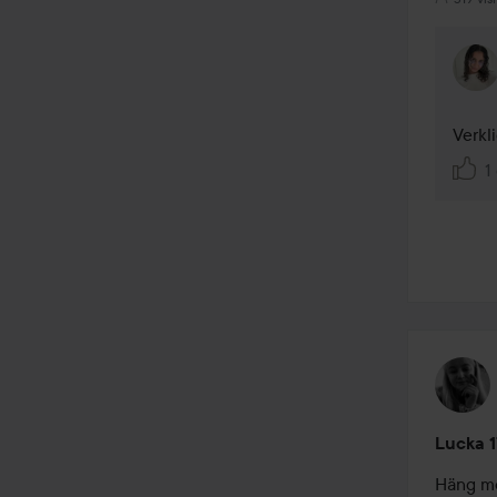
Verkli
1 
Lucka 1
Häng me