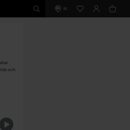
SE
skar 
rda och 