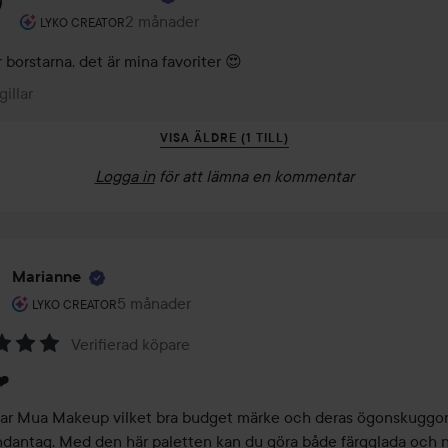
Användarens roll: Lyko Creator.
2 månader
Kommentaren lades 2 månader
LYKO CREATOR
r borstarna, det är mina favoriter 😍
gillar
VISA ÄLDRE (1 TILL)
Logga in
för att lämna en kommentar
Marianne
Användarens roll: Lyko Creator.
5 månader
Inlägget skapades 5 månader
LYKO CREATOR
Verifierad köpare
❤️
kar Mua Makeup vilket bra budget märke och deras ögonskuggor 
ndantag. Med den här paletten kan du göra både färgglada och n