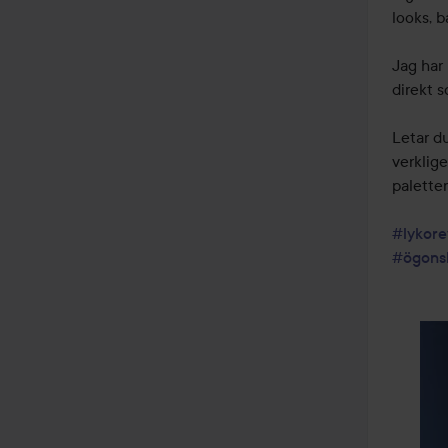
looks, b
Jag har
direkt s
Letar d
verklig
paletten
#lykore
#ögons