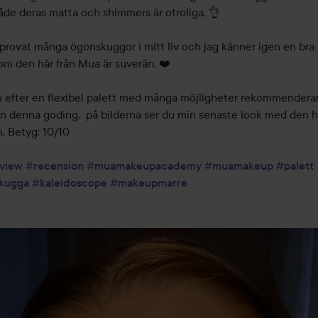
åde deras matta och shimmers är otroliga. 👌

 provat många ögonskuggor i mitt liv och jag känner igen en bra 
om den här från Mua är suverän. ❤️

u efter en flexibel palett med många möjligheter rekommenderar 
en denna goding,  på bilderna ser du min senaste look med den hä
. Betyg: 10/10

view
#recension
#muamakeupacademy
#muamakeup
#palett
kugga
#kaleidoscope
#makeupmarre