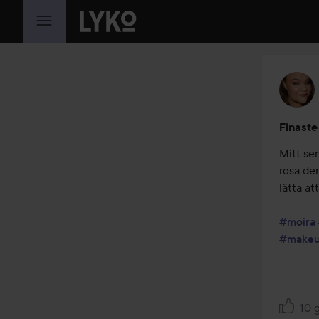
HOPPA TILL INNEHÅLLET
Finaste
Mitt sen
rosa de
lätta at
#moira
#makeu
10 g