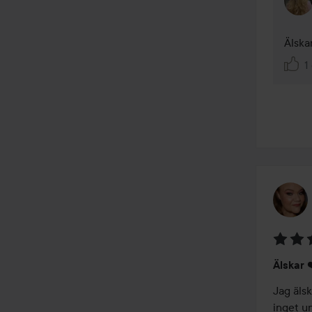
Älska
1 
Betyg:
Älskar 
5
av
Jag äls
5
inget u