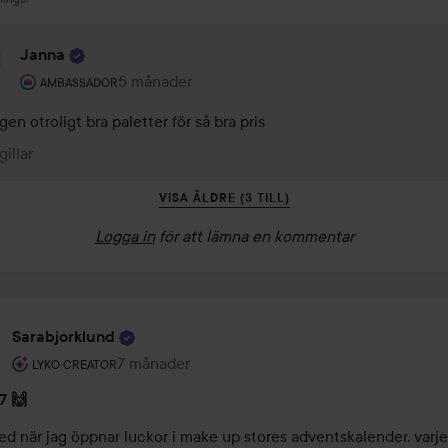
Janna
Användarens roll: Ambassador.
5 månader
Kommentaren lades 5 månader
AMBASSADOR
gen otroligt bra paletter för så bra pris
gillar
VISA ÄLDRE (3 TILL)
Logga in
för att lämna en kommentar
Sarabjorklund
Användarens roll: Lyko Creator.
7 månader
Inlägget skapades 7 månader
LYKO CREATOR
7 🙌
d när jag öppnar luckor i make up stores adventskalender, varje