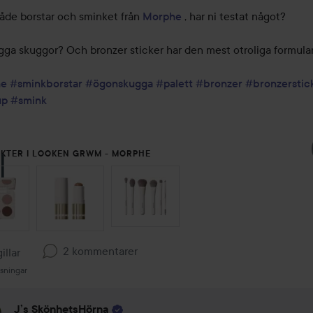
både borstar och sminket från 
Morphe
 , har ni testat något? 

gga skuggor? Och bronzer sticker har den mest otroliga formulan
he
#sminkborstar
#ögonskugga
#palett
#bronzer
#bronzerstic
up
#smink
KTER I LOOKEN GRWM - MORPHE
 ÖVER SEKTIONEN
2 kommentarer
illar
sningar
J’s SkönhetsHörna