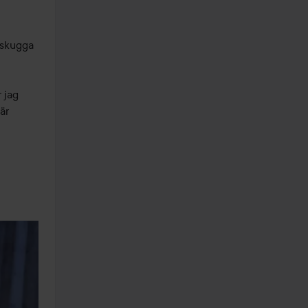
skugga 
jag 
r 