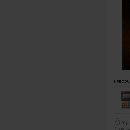
1 PRODU
9 gi
319 vis