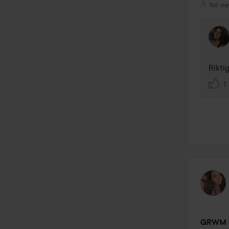
166 vis
Rikti
1 
GRWM 