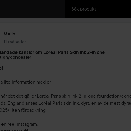
Malin
11 månader
Inlägget skapades 11 månader
ndade känslor om Loréal Paris Skin ink 2-in one
tion/concealer
! 

la lite information med er, 

när det det gäller Loréal Paris skin ink 2 in-one foundation/conc
s, England anses Loréal Paris skin ink, dyrt, en av de mest dyras
25/ liten förpackning.

en reel instagram,
