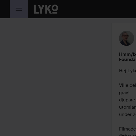
HOPPA TILL INNEHÅLLET
Hmm/bla
Founda
Hej Lyko
Ville de
grävt 

djupare 
utomland
under 20
Filmade 