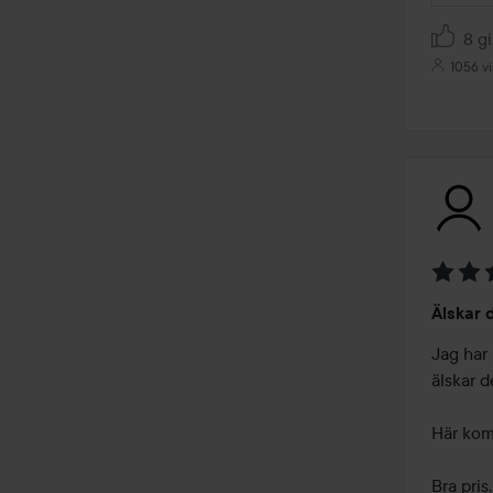
8 gi
1056 vi
Betyg:
Älskar 
5
av
Jag har
5
älskar d
Här kom
Bra pris