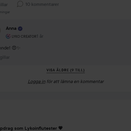
10 kommentarer
illar
sningar
Anna
Användarens roll: Lyko Creator.
1 år
Kommentaren lades 1 år
LYKO CREATOR
nnde! 😍✨
gillar
VISA ÄLDRE (9 TILL)
Logga in
för att lämna en kommentar
pdrag som Lykoinflutester 💗