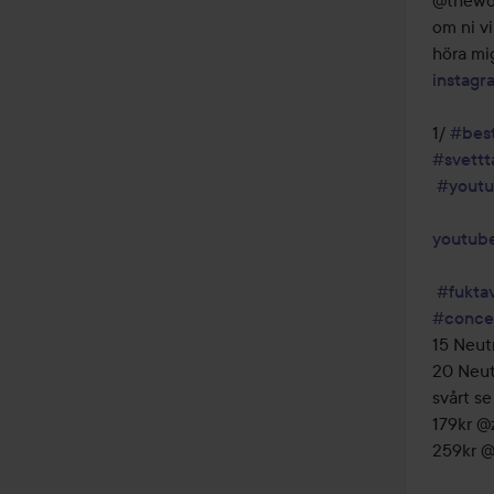
@thewor
om ni vil
instag
1/ 
#best
#svettt
#youtu
youtub
#fukta
#conce
15 Neutr
20 Neutr
svårt se
179kr @z
259kr @