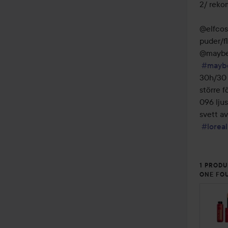
2/ rekom
@elfcos
puder/fl
@maybel
#maybe
30h/30 
större f
096 ljus
svett av
#loreal
1 PRODU
ONE FO