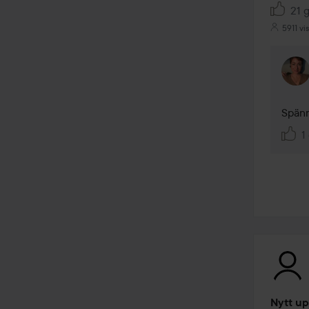
21 g
5911 vi
Spän
1 
Nytt up