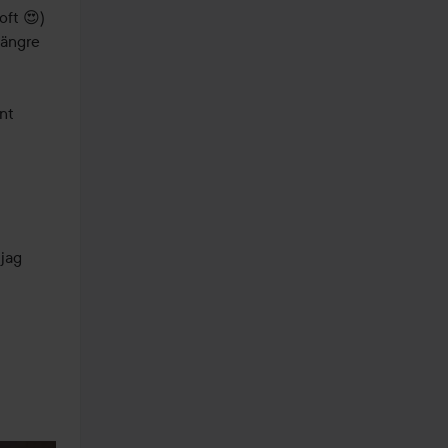
ft 😍) 
ängre 
nt 
jag 