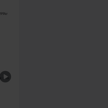
 99kr 

K 2-IN