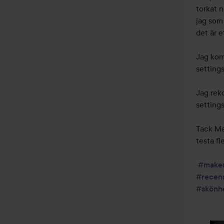
torkat n
jag som 
det är et
Jag komm
settings
Jag rek
settings
Tack Mak
testa fl
#make
#recen
#skönh