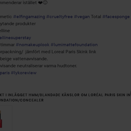
menderar istället ❤️🙂 

metic 
#elfingamazing
#crueltyfree
#vegan
 Total 
#facesponge
ytande produkter 

line 

llinesuperstay
timmar 
#nomakeuplook
#lumimattefoundation
örpackning/  jämfört med Loreal Paris Skink Iink 

beige vattenavvisande, 

visande neutraliserar varma hudtoner.

paris
#lykoreview
KT I INLÄGGET HMM/BLANDADE KÄNSLOR OM LORÉAL PARIS SKIN IN
UNDATION/CONCEALER