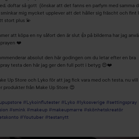
ed, doftar så gott  (önskar att det fanns en parfym med samma do
sminkar mig mycket upplever att det håller sig fräscht och fint l
t stort plus 💫 

er att köpa en ny såfort den är slut 👍 på bilderna har jag anvä
prayen ❤️

ommenderar absolut den här godingen om du letar efter en bra 
pray testa den här jag ger den full pott i betyg 😍❤️

e Up Store och Lyko för att jag fick vara med och testa, nu vill 
er produkter från Make Up Store 😍

upupstore
#Lykoinflutester
#Lyko
#lykosverige
#settingspray
sion
#smink
#makeup
#makeupmarre
#skönhetskreatör
etskonto
#Youtuber
#testanytt