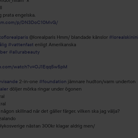
ldof_nilam 🎥 

l

ram.com/p/DN3DoC10MvG/
oflorealparis
 @lorealparis Hmm/ blandade känslor 
#lorealskinin
ålig
#vattenfast
 enligt Amerikanska 

ber
#allurabeauty
e.com/watch?v=OJ1Eqq5w5pM
vvisande
 2-in-one 
#foundation
 jämnare hudton/varm underton 
aler
 döljer mörka ringar under ögonen 

al

al 

 någon skillnad när det gäller färger, vilken ska jag välja? 

alando 

lykosverige nästan 300kr klagar aldrig men/
