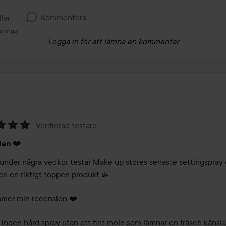
Kommentera
llar
sningar
Logga in
för att lämna en kommentar
Verifierad testare
den ❤️
 under några veckor testar Make up stores senaste settingspray 
en en riktigt toppen produkt 💫 

mer min recension ❤️

, ingen hård spray utan ett fint moln som lämnar en fräsch känsla 