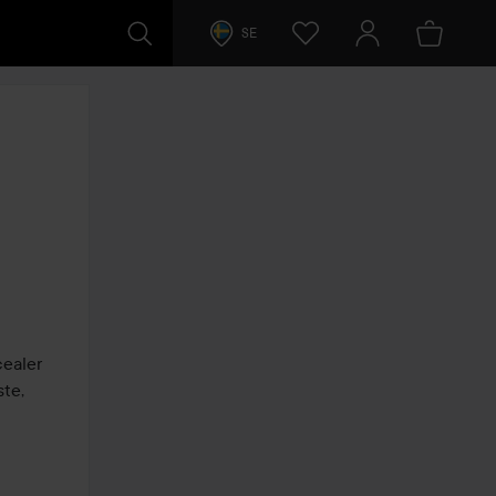
SE
ealer 
te, 