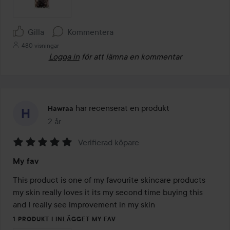
Gilla
Kommentera
480 visningar
Logga in
för att lämna en kommentar
har recenserat en produkt
Hawraa
2 år
Inlägget skapades 2 år
Verifierad köpare
Betyg:
My fav
5
av
This product is one of my favourite skincare products 
5
my skin really loves it its my second time buying this 
and I really see improvement in my skin
1 PRODUKT I INLÄGGET MY FAV