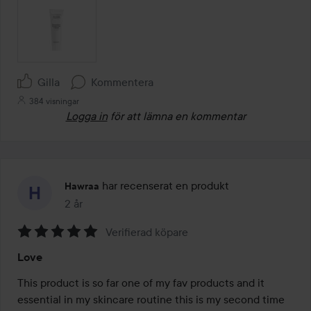
Gilla
Kommentera
384 visningar
Logga in
för att lämna en kommentar
har recenserat en produkt
Hawraa
2 år
Inlägget skapades 2 år
Verifierad köpare
Betyg:
Love
5
av
This product is so far one of my fav products and it 
5
essential in my skincare routine this is my second time 