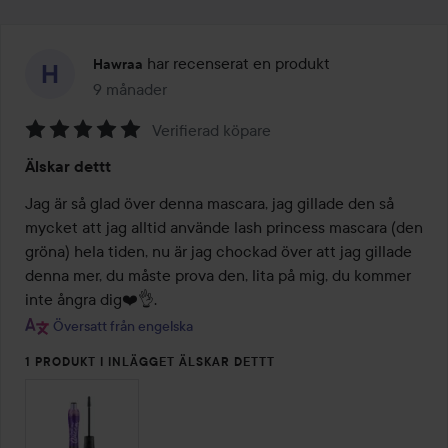
har recenserat en produkt
Hawraa
9 månader
Inlägget skapades 9 månader
Verifierad köpare
Betyg:
Älskar dettt
5
av
Jag är så glad över denna mascara, jag gillade den så 
5
mycket att jag alltid använde lash princess mascara (den 
gröna) hela tiden, nu är jag chockad över att jag gillade 
denna mer, du måste prova den, lita på mig, du kommer 
inte ångra dig❤️👌.
Översatt från engelska
1 PRODUKT I INLÄGGET ÄLSKAR DETTT