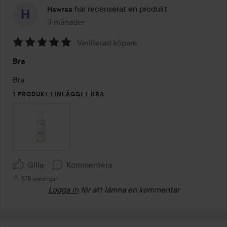
har recenserat en produkt
Hawraa
3 månader
Inlägget skapades 3 månader
Verifierad köpare
Betyg:
Bra
5
av
Bra
5
1 PRODUKT I INLÄGGET BRA
Gilla
Kommentera
578 visningar
Logga in
för att lämna en kommentar