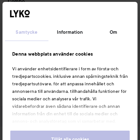
Combo
5
av
My fav face cleanser it clean deeply the skin &at the 
5
same time its soft .I have acne \combination skin and 
this works great on my skin.
Samtycke
Information
Om
1 PRODUKT I INLÄGGET COMBO
Denna webbplats använder cookies
Vi använder enhetsidentifierare i form av första-och
tredjepartscookies, inklusive annan spårningsteknik från
Gilla
Kommentera
tredjepartsutövare, för att anpassa innehållet och
345 visningar
annonserna till användarna, tillhandahålla funktioner för
Logga in
för att lämna en kommentar
sociala medier och analysera vår trafik. Vi
vidarebefordrar även sådana identifierare och annan
information från din enhet till de sociala medier och
annons- och analysföretag som vi samarbetar med.
Dessa kan i sin tur kombinera informationen med annan
information som du har tillhandahållit eller som de har
Nyheter och erbjudanden
Tillåt alla cookies