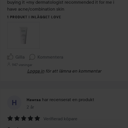
buying it +my dermatologist recommended it for me i 
have acne/combination skin
1 PRODUKT I INLÄGGET LOVE
Gilla
Kommentera
947 visningar
Logga in
för att lämna en kommentar
har recenserat en produkt
Hawraa
2 år
Inlägget skapades 2 år
Verifierad köpare
Betyg: