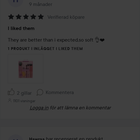
9 månader
Inlägget skapades 9 månader
Verifierad köpare
Betyg:
I liked them
5
av
They are better than i expected,so soft 👌❤️
5
1 PRODUKT I INLÄGGET I LIKED THEM
Kommentera
2 gillar
1101 visningar
Logga in
för att lämna en kommentar
har recenserat en produkt
Hawraa