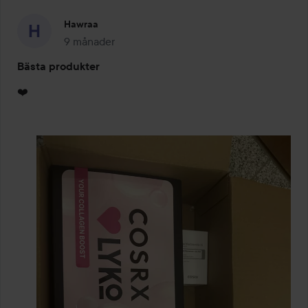
Hawraa
9 månader
Inlägget skapades 9 månader
Bästa produkter
❤️