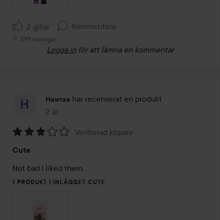
Kommentera
2 gillar
599 visningar
Logga in
för att lämna en kommentar
har recenserat en produkt
Hawraa
2 år
Inlägget skapades 2 år
Verifierad köpare
Betyg:
Cute
3
av
Not bad I liked them.
5
1 PRODUKT I INLÄGGET CUTE