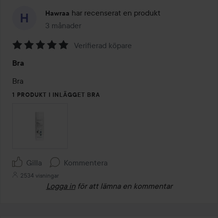
har recenserat en produkt
Hawraa
3 månader
Inlägget skapades 3 månader
Verifierad köpare
Betyg:
Bra
5
av
Bra
5
1 PRODUKT I INLÄGGET BRA
Gilla
Kommentera
2534 visningar
Logga in
för att lämna en kommentar