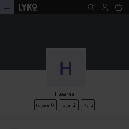
HOPPA TILL INNEHÅLLET
Hawraa
Följare
0
Följer
2
FÖLJ