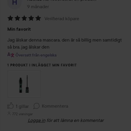
9 månader
Inlägget skapades 9 månader
Verifierad köpare
Betyg:
Min favorit
5
av
Jag älskar denna mascara, den är så billig men samtidigt 
5
så bra, jag älskar den
Översatt från engelska
1 PRODUKT I INLÄGGET MIN FAVORIT
Kommentera
1 gillar
772 visningar
Logga in
för att lämna en kommentar