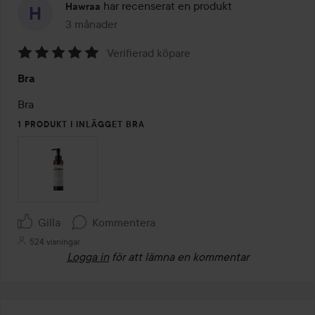
har recenserat en produkt
Hawraa
3 månader
Inlägget skapades 3 månader
Verifierad köpare
Betyg:
Bra
5
av
Bra
5
1 PRODUKT I INLÄGGET BRA
Gilla
Kommentera
524 visningar
Logga in
för att lämna en kommentar