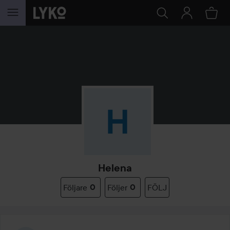
HOPPA TILL INNEHÅLLET
Helena
Följare
0
Följer
0
FÖLJ