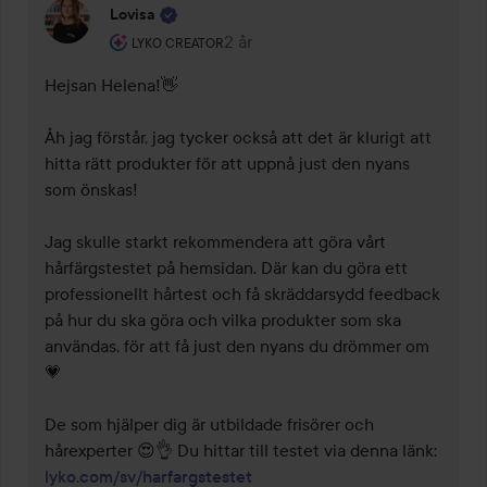
Lovisa
Användarens roll: Lyko Creator.
2 år
Kommentaren lades 2 år
LYKO CREATOR
Hejsan Helena!👋

Åh jag förstår, jag tycker också att det är klurigt att 
hitta rätt produkter för att uppnå just den nyans 
som önskas!

Jag skulle starkt rekommendera att göra vårt 
hårfärgstestet på hemsidan. Där kan du göra ett 
professionellt hårtest och få skräddarsydd feedback 
på hur du ska göra och vilka produkter som ska 
användas, för att få just den nyans du drömmer om
💗

De som hjälper dig är utbildade frisörer och 
lyko.com/sv/harfargstestet