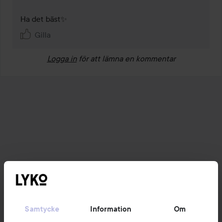
Ha det bäst✨
Gilla
Logga in
för att lämna en kommentar
Samtycke
Information
Om