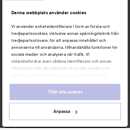
Denna webbplats använder cookies
Vi använder enhetsidentifierare i form av första-och
tredjepartscookies, inklusive annan spårningsteknik från
tredjepartsutövare, för att anpassa innehållet och
annonserna till användarna, tillhandahålla funktioner för
sociala medier och analysera vår trafik. Vi
vidarebefordrar även sådana identifierare och annan
information från din enhet till de sociala medier och
annons- och analysföretag som vi samarbetar med.
Dessa kan i sin tur kombinera informationen med annan
information som du har tillhandahållit eller som de har
Tillåt alla cookies
samlat in när du har använt deras tjänster. Du godkänner
våra cookies vid fortsatt användande av vår webbplats.
Nyheter och erbjudanden
För information om hur du kan ändra inställningarna för
Anpassa
cookies, se vår
Cookie Policy
Följ oss