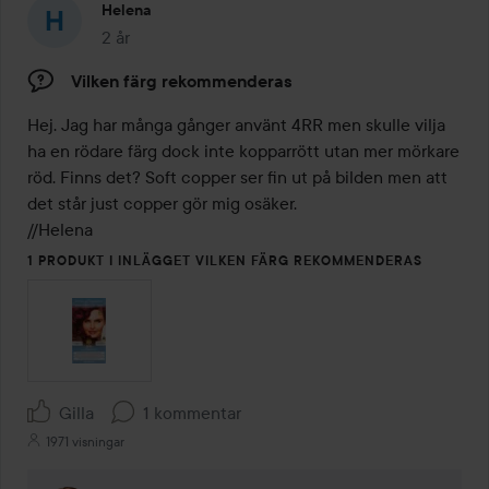
Helena
2 år
Inlägget skapades 2 år
Vilken färg rekommenderas
Hej. Jag har många gånger använt 4RR men skulle vilja 
ha en rödare färg dock inte kopparrött utan mer mörkare 
röd. Finns det? Soft copper ser fin ut på bilden men att 
det står just copper gör mig osäker.

//Helena
1 PRODUKT I INLÄGGET VILKEN FÄRG REKOMMENDERAS
Gilla
1 kommentar
1971 visningar