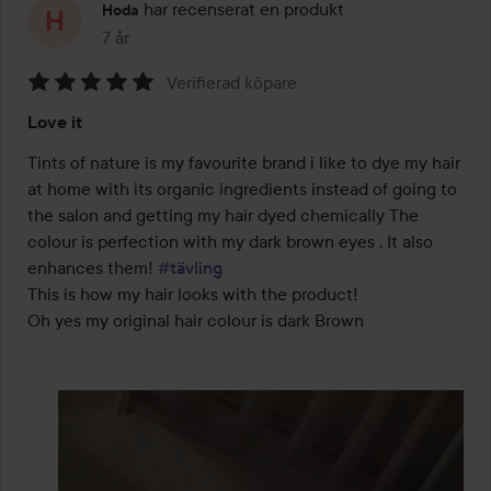
har recenserat en produkt
Hoda
7 år
Inlägget skapades 7 år
Verifierad köpare
Betyg:
Love it
5
av
Tints of nature is my favourite brand i like to dye my hair 
5
at home with its organic ingredients instead of going to 
the salon and getting my hair dyed chemically The 
colour is perfection with my dark brown eyes . It also 
enhances them! 
#tävling
This is how my hair looks with the product!

Oh yes my original hair colour is dark Brown  