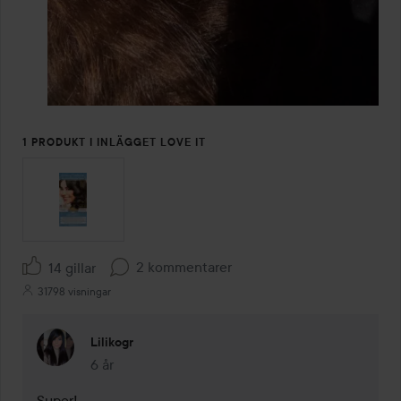
1 PRODUKT I INLÄGGET LOVE IT
2 kommentarer
14 gillar
31798 visningar
Lilikogr
6 år
Kommentaren lades 6 år
Super!