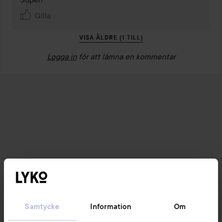
Gilla
VISA ÄLDRE (1 TILL)
Logga in
för att lämna en kommentar
Samtycke
Information
Om