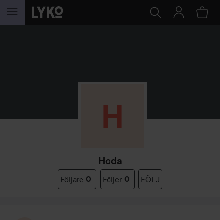
HOPPA TILL INNEHÅLLET
Hoda
Följare
0
Följer
0
FÖLJ