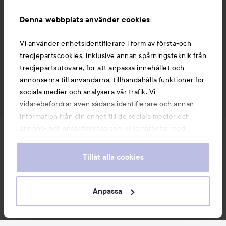
Denna webbplats använder cookies
Vi använder enhetsidentifierare i form av första-och
tredjepartscookies, inklusive annan spårningsteknik från
tredjepartsutövare, för att anpassa innehållet och
annonserna till användarna, tillhandahålla funktioner för
sociala medier och analysera vår trafik. Vi
vidarebefordrar även sådana identifierare och annan
information från din enhet till de sociala medier och
annons- och analysföretag som vi samarbetar med.
Nyheter och erbjudanden
Dessa kan i sin tur kombinera informationen med annan
information som du har tillhandahållit eller som de har
Tillåt alla cookies
samlat in när du har använt deras tjänster. Du godkänner
Följ oss
våra cookies vid fortsatt användande av vår webbplats.
För information om hur du kan ändra inställningarna för
Anpassa
cookies, se vår
Cookie Policy
Kundservice