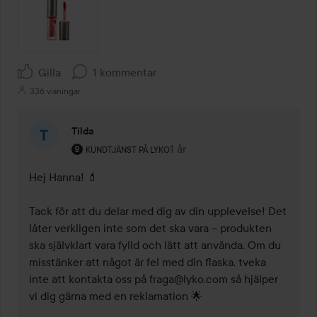
Gilla
1 kommentar
336 visningar
Tilda
Användarens roll: Kundtjänst på Lyko.
1 år
Kommentaren lades 1 år
KUNDTJÄNST PÅ LYKO
Hej Hanna! 💄

Tack för att du delar med dig av din upplevelse! Det 
låter verkligen inte som det ska vara – produkten 
ska självklart vara fylld och lätt att använda. Om du 
misstänker att något är fel med din flaska, tveka 
inte att kontakta oss på fraga@lyko.com så hjälper 
vi dig gärna med en reklamation 🌟
