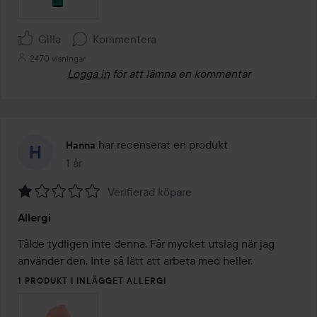
Gilla
Kommentera
2470 visningar
Logga in
för att lämna en kommentar
har recenserat en produkt
Hanna
1 år
Inlägget skapades 1 år
Verifierad köpare
Betyg:
Allergi
1
av
Tålde tydligen inte denna. Får mycket utslag när jag 
5
använder den. Inte så lätt att arbeta med heller. 
1 PRODUKT I INLÄGGET ALLERGI