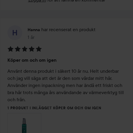
har recenserat en produkt
Hanna
1 år
Inlägget skapades 1 år
Betyg:
Köper om och om igen
5
av
Använt denna produkt i säkert 10 år nu. Helt underbar 
5
och jag vill säga att det är den som vårdar mitt hår. 
Använder ingen inpackning men har ändå ett friskt och 
bra hår trots många års användande av värmeverktyg till 
och från. 
1 PRODUKT I INLÄGGET KÖPER OM OCH OM IGEN