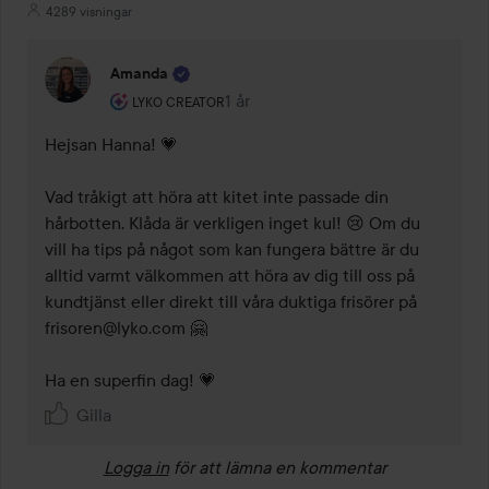
4289 visningar
Amanda
Användarens roll: Lyko Creator.
1 år
Kommentaren lades 1 år
LYKO CREATOR
Hejsan Hanna! 💗

Vad tråkigt att höra att kitet inte passade din 
hårbotten. Klåda är verkligen inget kul! 😢 Om du 
vill ha tips på något som kan fungera bättre är du 
alltid varmt välkommen att höra av dig till oss på 
kundtjänst eller direkt till våra duktiga frisörer på 
frisoren@lyko.com 🤗

Ha en superfin dag! 💗
Gilla
Logga in
för att lämna en kommentar