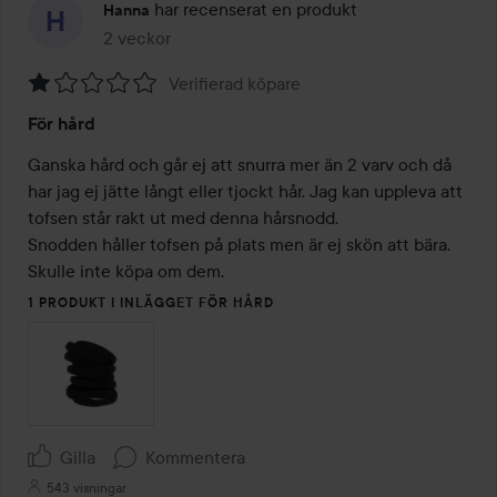
har recenserat en produkt
Hanna
2 veckor
Inlägget skapades 2 veckor
Verifierad köpare
Betyg:
För hård
1
av
Ganska hård och går ej att snurra mer än 2 varv och då 
5
har jag ej jätte långt eller tjockt hår. Jag kan uppleva att 
tofsen står rakt ut med denna hårsnodd. 

Snodden håller tofsen på plats men är ej skön att bära. 
Skulle inte köpa om dem.
1 PRODUKT I INLÄGGET FÖR HÅRD
Gilla
Kommentera
543 visningar