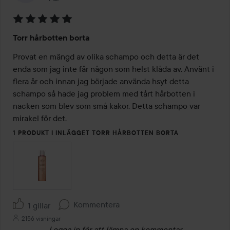
Betyg:
Torr hårbotten borta
5
av
Provat en mängd av olika schampo och detta är det 
5
enda som jag inte får någon som helst klåda av. Använt i 
flera år och innan jag började använda hsyt detta 
schampo så hade jag problem med tårt hårbotten i 
nacken som blev som små kakor. Detta schampo var 
mirakel för det. 
1 PRODUKT I INLÄGGET TORR HÅRBOTTEN BORTA
Kommentera
1 gillar
2156 visningar
Logga in
för att lämna en kommentar