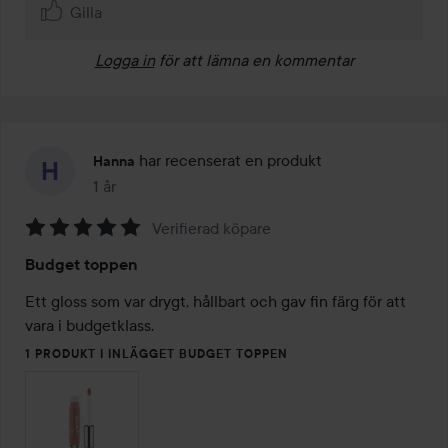
Gilla
Logga in
för att lämna en kommentar
har recenserat en produkt
Hanna
1 år
Inlägget skapades 1 år
Verifierad köpare
Betyg:
Budget toppen
5
av
Ett gloss som var drygt, hållbart och gav fin färg för att 
5
vara i budgetklass. 
1 PRODUKT I INLÄGGET BUDGET TOPPEN