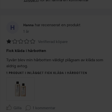
har recenserat en produkt
Hanna
1 år
Inlägget skapades 1 år
Verifierad köpare
Betyg:
Fick klåda i hårbotten
1
av
Tyvärr blev min hårbotten väldigt plågsam av klåda som 
5
aldrig avtog. 
1 PRODUKT I INLÄGGET FICK KLÅDA I HÅRBOTTEN
Gilla
1 kommentar