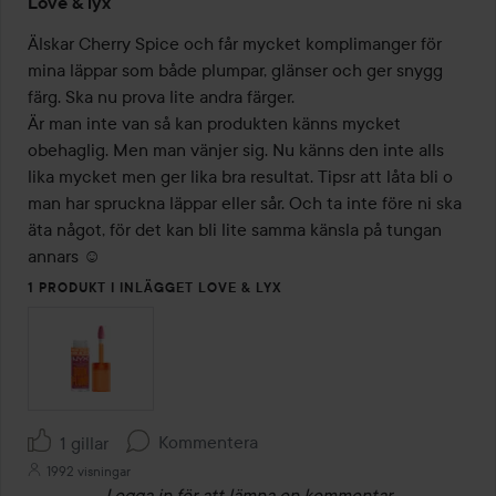
Love & lyx
5
av
Älskar Cherry Spice och får mycket komplimanger för 
5
mina läppar som både plumpar, glänser och ger snygg 
färg. Ska nu prova lite andra färger.

Är man inte van så kan produkten känns mycket 
obehaglig. Men man vänjer sig. Nu känns den inte alls 
lika mycket men ger lika bra resultat. Tipsr att låta bli o 
man har spruckna läppar eller sår. Och ta inte före ni ska 
äta något, för det kan bli lite samma känsla på tungan 
annars ☺️
1 PRODUKT I INLÄGGET LOVE & LYX
Kommentera
1 gillar
1992 visningar
Logga in
för att lämna en kommentar