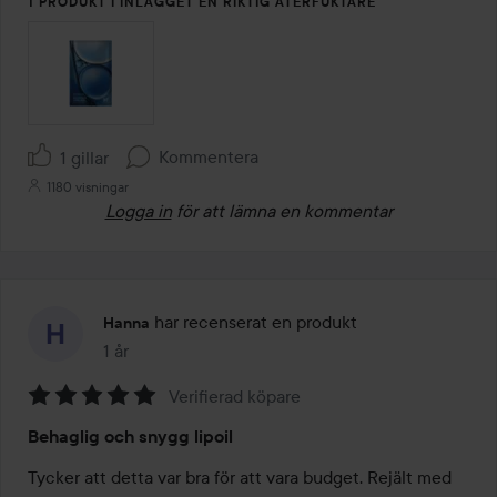
1 PRODUKT I INLÄGGET EN RIKTIG ÅTERFUKTARE
Kommentera
1 gillar
1180 visningar
Logga in
för att lämna en kommentar
har recenserat en produkt
Hanna
1 år
Inlägget skapades 1 år
Verifierad köpare
Betyg:
Behaglig och snygg lipoil
5
av
Tycker att detta var bra för att vara budget. Rejält med 