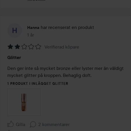
har recenserat en produkt
Hanna
1 år
Inlägget skapades 1 år
Verifierad köpare
Betyg:
Glitter
2
av
Den ger inte så mycket bronze eller lyster mer än väldigt 
5
mycket glitter på kroppen. Behaglig doft. 
1 PRODUKT I INLÄGGET GLITTER
Gilla
2 kommentarer