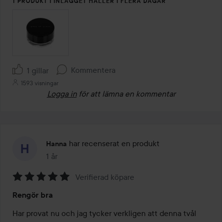
1 PRODUKT I INLÄGGET HÅLLER I FLERA DAGAR
Kommentera
1 gillar
1593 visningar
Logga in
för att lämna en kommentar
har recenserat en produkt
Hanna
1 år
Inlägget skapades 1 år
Verifierad köpare
Betyg:
Rengör bra
5
av
Har provat nu och jag tycker verkligen att denna tvål 