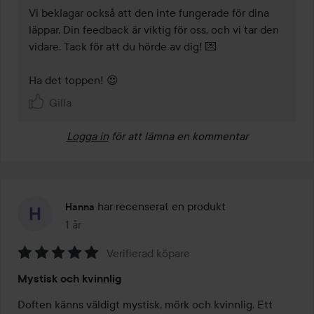
Vi beklagar också att den inte fungerade för dina 
läppar. Din feedback är viktig för oss, och vi tar den 
vidare. Tack för att du hörde av dig! 💌

Ha det toppen! 😍
Gilla
Logga in
för att lämna en kommentar
har recenserat en produkt
Hanna
1 år
Inlägget skapades 1 år
Verifierad köpare
Betyg:
Mystisk och kvinnlig
5
av
Doften känns väldigt mystisk, mörk och kvinnlig. Ett 