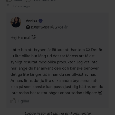
3186 visningar
Annica
Användarens roll: Kundtjänst på Lyko.
1 år
Kommentaren lades 1 år
KUNDTJÄNST PÅ LYKO
Hej Hanna! 👋 

Låter bra att brynen är lättare att hantera 😊 Det är 
ju lite olika hur lång tid det tar för oss att få ett 
synligt resultat med olika produkter. Jag vet inte 
hur länge du har använt den och kanske behöver 
det gå lite längre tid innan du ser tillväxt av hår. 
Annars finns det ju lite olika andra brynserum att 
kika på som kanske kan passa just dig bättre, om du 
inte redan har testat något annat sedan tidigare 🥰 
1 gillar
Logga in
för att lämna en kommentar