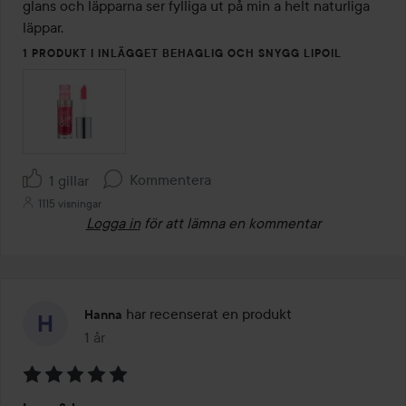
5
glans och läpparna ser fylliga ut på min a helt naturliga 
läppar. 
1 PRODUKT I INLÄGGET BEHAGLIG OCH SNYGG LIPOIL
Kommentera
1 gillar
1115 visningar
Logga in
för att lämna en kommentar
har recenserat en produkt
Hanna
1 år
Inlägget skapades 1 år
Betyg: