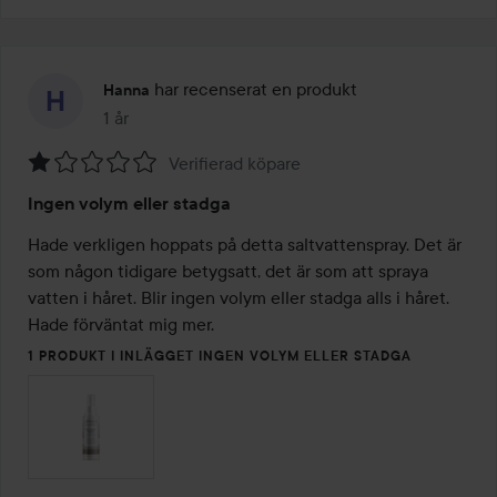
har recenserat en produkt
Hanna
1 år
Inlägget skapades 1 år
Verifierad köpare
Betyg:
Ingen volym eller stadga
1
av
Hade verkligen hoppats på detta saltvattenspray. Det är 
5
som någon tidigare betygsatt, det är som att spraya 
vatten i håret. Blir ingen volym eller stadga alls i håret.

Hade förväntat mig mer. 
1 PRODUKT I INLÄGGET INGEN VOLYM ELLER STADGA