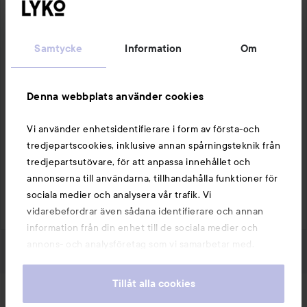
Betyg:
Fräsch och ljuvlig
5
av
Vilken 10 poängare till doft. Lätt, fräsch, kvinnlig. Kan 
Samtycke
Information
Om
5
inte låta bli att dofta på mig själv när jag har den på. 
1 PRODUKT I INLÄGGET FRÄSCH OCH LJUVLIG
Denna webbplats använder cookies
Vi använder enhetsidentifierare i form av första-och
tredjepartscookies, inklusive annan spårningsteknik från
tredjepartsutövare, för att anpassa innehållet och
Kommentera
1 gillar
annonserna till användarna, tillhandahålla funktioner för
1374 visningar
sociala medier och analysera vår trafik. Vi
Logga in
för att lämna en kommentar
vidarebefordrar även sådana identifierare och annan
information från din enhet till de sociala medier och
annons- och analysföretag som vi samarbetar med.
Dessa kan i sin tur kombinera informationen med annan
information som du har tillhandahållit eller som de har
Tillåt alla cookies
samlat in när du har använt deras tjänster. Du godkänner
Nyheter och erbjudanden