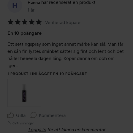
har recenserat en produkt
Hanna
1 år
Inlägget skapades 1 år
Verifierad köpare
Betyg:
En 10 poängare
5
av
Ett settingspray som inget annat märke kan slå. Man får 
5
en sån fin lyster, sminket sätter sig fint och lent och det 
håller heeeela dagen lång. Köper denna om och om 
igen. 
1 PRODUKT I INLÄGGET EN 10 POÄNGARE
Gilla
Kommentera
694 visningar
Logga in
för att lämna en kommentar