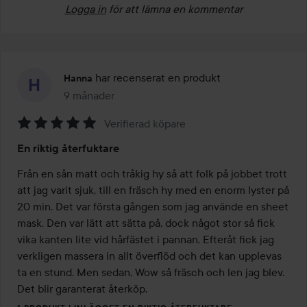
Logga in
för att lämna en kommentar
har recenserat en produkt
Hanna
9 månader
Inlägget skapades 9 månader
Verifierad köpare
Betyg:
En riktig återfuktare
5
av
Från en sån matt och tråkig hy så att folk på jobbet trott 
5
att jag varit sjuk, till en fräsch hy med en enorm lyster på 
20 min. Det var första gången som jag använde en sheet 
mask. Den var lätt att sätta på, dock något stor så fick 
vika kanten lite vid hårfästet i pannan. Efteråt fick jag 
verkligen massera in allt överflöd och det kan upplevas 
ta en stund. Men sedan, Wow så fräsch och len jag blev. 
Det blir garanterat återköp. 