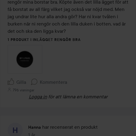
5
rengör mina borstar bra. Köpte även det lilla ägget för att 
få borstat av all färg vilket jag också var nöjd med. Men 
jag undrar lite hur alla andra gör? Har ni kvar tvålen i 
burken när ni rengör och den lilla duken i botten, vad är 
det och ska den ligga kvar? 
1 PRODUKT I INLÄGGET RENGÖR BRA
Gilla
Kommentera
796 visningar
Logga in
för att lämna en kommentar
har recenserat en produkt
Hanna
1 år
Inlägget skapades 1 år