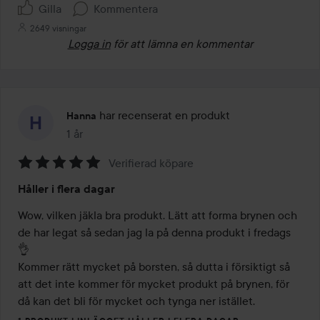
Gilla
Kommentera
2649 visningar
Logga in
för att lämna en kommentar
har recenserat en produkt
Hanna
1 år
Inlägget skapades 1 år
Verifierad köpare
Betyg:
Håller i flera dagar
5
av
Wow, vilken jäkla bra produkt. Lätt att forma brynen och 
5
de har legat så sedan jag la på denna produkt i fredags 
👌

Kommer rätt mycket på borsten, så dutta i försiktigt så 
att det inte kommer för mycket produkt på brynen, för 
då kan det bli för mycket och tynga ner istället. 