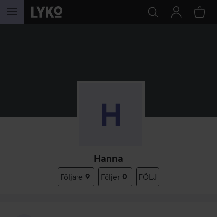
HOPPA TILL INNEHÅLLET
Hanna
Följare
9
Följer
0
FÖLJ