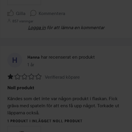
Gilla
Kommentera
857 visningar
Logga in
för att lämna en kommentar
har recenserat en produkt
Hanna
1 år
Inlägget skapades 1 år
Verifierad köpare
Betyg:
Noll produkt
1
av
Kändes som det inte var någon produkt i flaskan. Fick 
5
gräva med spateln för att ens få upp något. Torkade ut 
läpparna också. 
1 PRODUKT I INLÄGGET NOLL PRODUKT