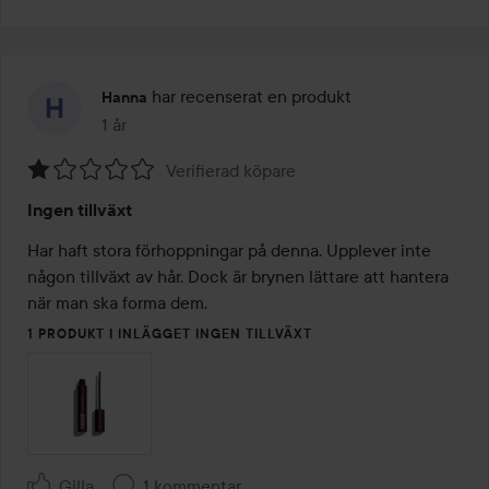
har recenserat en produkt
Hanna
1 år
Inlägget skapades 1 år
Verifierad köpare
Betyg:
Ingen tillväxt
1
av
Har haft stora förhoppningar på denna. Upplever inte 
5
någon tillväxt av hår. Dock är brynen lättare att hantera 
när man ska forma dem. 
1 PRODUKT I INLÄGGET INGEN TILLVÄXT
Gilla
1 kommentar