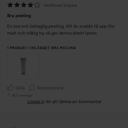
Verifierad köpare
Betyg:
Bra peeling
4
av
En bra och behaglig peeling. Vill du snabbt få upp lite 
5
matt och tråkig hy, så ger denna direkt lyster.

1 PRODUKT I INLÄGGET BRA PEELING
Gilla
Kommentera
453 visningar
Logga in
för att lämna en kommentar