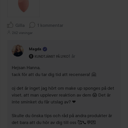
Gilla
1 kommentar
262 visningar
Magda
Användarens roll: Kundtjänst på Lyko.
1 år
Kommentaren lades 1 år
KUNDTJÄNST PÅ LYKO
Hejsan Hanna,

tack för att du tar dig tid att recensera! 🤗   

oj det är inget jag hört om make up sponges på det 
viset, att man upplever reaktion av dem 😱 Det är 
inte sminket du får utslag av? ❤  

Skulle du önska tips och råd på andra produkter är 
det bara att du hör av dig till oss 🥰📞💬💌