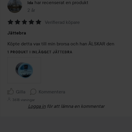
har recenserat en produkt
Ida
2 år
Inlägget skapades 2 år
Verifierad köpare
Betyg:
Jättebra
5
av
Köpte detta vax till min brorsa och han ÄLSKAR den 
5
1 PRODUKT I INLÄGGET JÄTTEBRA
Gilla
Kommentera
3618 visningar
Logga in
för att lämna en kommentar