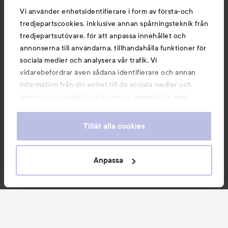
Vi använder enhetsidentifierare i form av första-och
tredjepartscookies, inklusive annan spårningsteknik från
tredjepartsutövare, för att anpassa innehållet och
annonserna till användarna, tillhandahålla funktioner för
sociala medier och analysera vår trafik. Vi
vidarebefordrar även sådana identifierare och annan
information från din enhet till de sociala medier och
annons- och analysföretag som vi samarbetar med.
Dessa kan i sin tur kombinera informationen med annan
information som du har tillhandahållit eller som de har
Tillåt alla cookies
samlat in när du har använt deras tjänster. Du godkänner
våra cookies vid fortsatt användande av vår webbplats.
För information om hur du kan ändra inställningarna för
Anpassa
cookies, se vår
Cookie Policy
Nyheter och erbjudanden