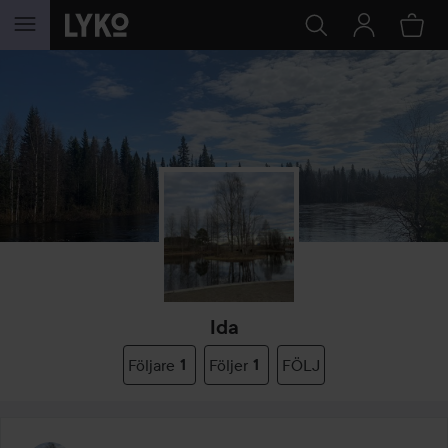
HOPPA TILL INNEHÅLLET
Ida
Följare
1
Följer
1
FÖLJ