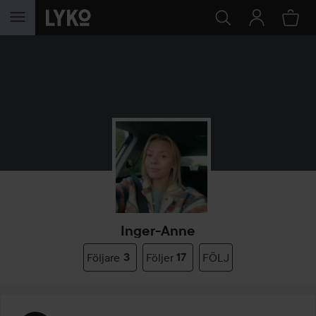
HOPPA TILL INNEHÅLLET
Inger-Anne
Följare
3
Följer
17
FÖLJ