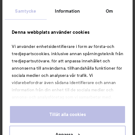
Kundservice
Samtycke
Information
Om
Information
Denna webbplats använder cookies
Du kanske också gillar
Vi använder enhetsidentifierare i form av första-och
tredjepartscookies, inklusive annan spårningsteknik från
tredjepartsutövare, för att anpassa innehållet och
annonserna till användarna, tillhandahålla funktioner för
sociala medier och analysera vår trafik. Vi
vidarebefordrar även sådana identifierare och annan
information från din enhet till de sociala medier och
annons- och analysföretag som vi samarbetar med.
Dessa kan i sin tur kombinera informationen med annan
information som du har tillhandahållit eller som de har
Tillåt alla cookies
samlat in när du har använt deras tjänster. Du godkänner
våra cookies vid fortsatt användande av vår webbplats.
Copyright 2026
För information om hur du kan ändra inställningarna för
Anpassa