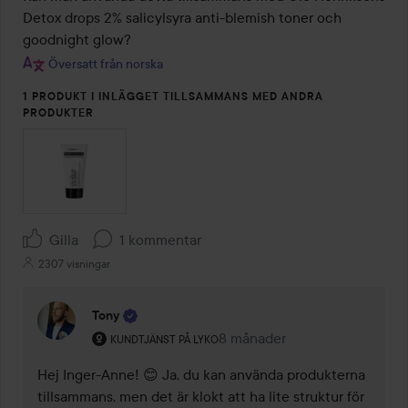
Detox drops 2% salicylsyra anti-blemish toner och 
goodnight glow?
Översatt från norska
1 PRODUKT I INLÄGGET TILLSAMMANS MED ANDRA
PRODUKTER
Gilla
1 kommentar
2307 visningar
Tony
Användarens roll: Kundtjänst på Lyko.
8 månader
Kommentaren lades 8 månad
KUNDTJÄNST PÅ LYKO
Hej Inger-Anne! 😊 Ja, du kan använda produkterna 
tillsammans, men det är klokt att ha lite struktur för 