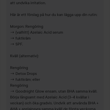
att undvika irritation.

Här är ett förslag på hur du kan lägga upp din rutin:

Morgon: Rengöring 

→ (valfritt) Azelaic Acid serum 

→ fuktkräm 

→ SPF.

Kväll (alternativ):

Rengöring 

→ Detox Drops 

→ fuktkräm; eller

Rengöring 

→ Goodnight Glow ensam, utan BHA samma kväll.

Börja långsamt med Azelaic Acid (3–4 kvällar i 
veckan) och öka gradvis. Undvik att använda BHA + 
AHA + azelainsyra samma kväll de första veckorna 