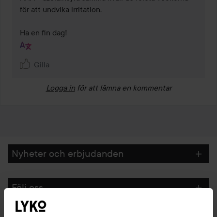
för att undvika irritation.

Ha en fin dag!
Gilla
Logga in
för att lämna en kommentar
Nyheter och erbjudanden
Följ oss