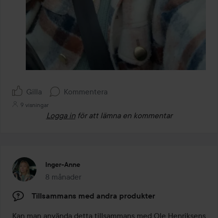
Gilla
Kommentera
9 visningar
Logga in
för att lämna en kommentar
Inger-Anne
8 månader
Inlägget skapades 8 månader
Tillsammans med andra produkter
Kan man använda detta tillsammans med Ole Henriksens 