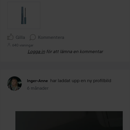
Gilla
Kommentera
640 visningar
Logga in
för att lämna en kommentar
har laddat upp en ny profilbild
Inger-Anne
6 månader
Inlägget skapades 6 månader