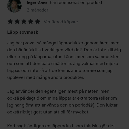
har recenserat en produkt
Inger-Anne
2 månader
Inlägget skapades 2 månader
Verifierad köpare
Betyg:
Läpp sovmask
5
av
Jag har provat så många läpprodukter genom åren, men 
5
den här är faktiskt verkligen värd det! Den är inte klibbig 
eller tung på läpparna, utan känns mer som sammetslen 
och som att den bara smälter in. Jag vaknar med mjuka 
läppar, och inte så att de känns ännu torrare som jag 
upplever med många andra produkter.

Jag använder den egentligen mest på natten, men 
också på dagtid om mina läppar är extra torra (eller om 
jag har glömt att använda den en period😅). Den luktar 
också riktigt gott utan att bli för mycket.

Kort sagt: äntligen en läpprodukt som faktiskt gör det 