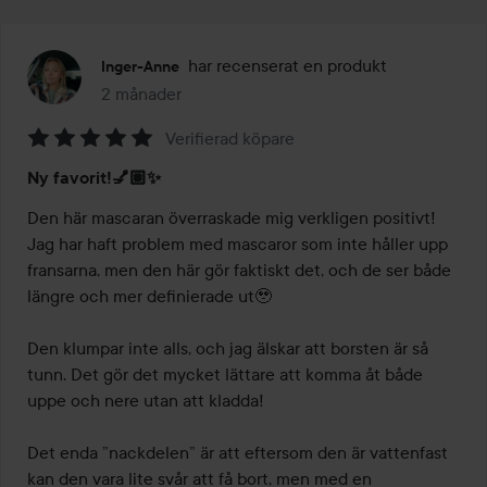
har recenserat en produkt
Inger-Anne
2 månader
Inlägget skapades 2 månader
Verifierad köpare
Betyg:
Ny favorit!💅🏽✨
5
av
Den här mascaran överraskade mig verkligen positivt! 
5
Jag har haft problem med mascaror som inte håller upp 
fransarna, men den här gör faktiskt det, och de ser både 
längre och mer definierade ut🥹

Den klumpar inte alls, och jag älskar att borsten är så 
tunn. Det gör det mycket lättare att komma åt både 
uppe och nere utan att kladda!

Det enda ”nackdelen” är att eftersom den är vattenfast 
kan den vara lite svår att få bort, men med en 