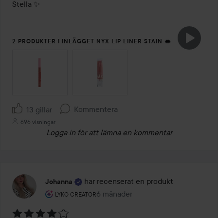
Stella ✨
2 PRODUKTER I INLÄGGET NYX LIP LINER STAIN 👄
HOPPA ÖVER SEKTIONEN
Kommentera
13 gillar
696 visningar
Logga in
för att lämna en kommentar
har recenserat en produkt
Johanna
Användarens roll: Lyko Creator.
6 månader
Inlägget skapades 6 månader
LYKO CREATOR