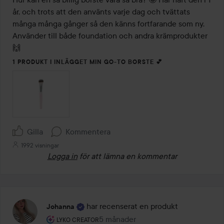
5
år, och trots att den använts varje dag och tvättats 
många många gånger så den känns fortfarande som ny. 
Använder till både foundation och andra krämprodukter 
🙌
1 PRODUKT I INLÄGGET MIN GO-TO BORSTE 💕
Gilla
Kommentera
1992 visningar
Logga in
för att lämna en kommentar
har recenserat en produkt
Johanna
Användarens roll: Lyko Creator.
5 månader
Inlägget skapades 5 månader
LYKO CREATOR