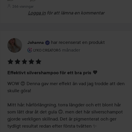
266 visningar
Logga in
för att lämna en kommentar
har recenserat en produkt
Johanna
Användarens roll: Lyko Creator.
6 månader
Inlägget skapades 6 månader
LYKO CREATOR
Betyg:
Effektivt silvershampoo för ett bra pris 💜
5
av
WOW 😍 Denna gav mer effekt än vad jag trodde att den 
5
skulle göra!

Mitt hår: hårförlängning, torra längder och ett blont hår 
som lätt drar åt det gula 🙃, men det här silverschampot 
gjorde verkligen skillnad. Det är pigmenterat och ger 
tydligt resultat redan efter första tvätten ✨
