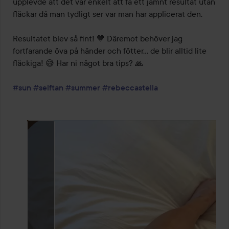
upplevde att det var enkelt att få ett jämnt resultat utan 
fläckar då man tydligt ser var man har applicerat den.

Resultatet blev så fint! 🤎 Däremot behöver jag 
fortfarande öva på händer och fötter… de blir alltid lite 
fläckiga! 😅 Har ni något bra tips? 🙏

#sun
#selftan
#summer
#rebeccastella