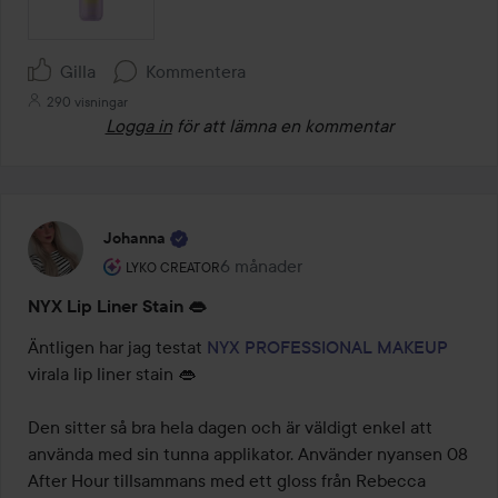
Gilla
Kommentera
290 visningar
Logga in
för att lämna en kommentar
Johanna
Användarens roll: Lyko Creator.
6 månader
Inlägget skapades 6 månader
LYKO CREATOR
NYX Lip Liner Stain 👄
Äntligen har jag testat 
NYX PROFESSIONAL MAKEUP
virala lip liner stain 👄

Den sitter så bra hela dagen och är väldigt enkel att 
använda med sin tunna applikator. Använder nyansen 08 
After Hour tillsammans med ett gloss från Rebecca 