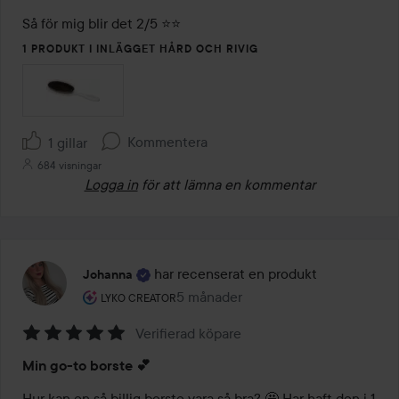
Så för mig blir det 2/5 ⭐⭐
1 PRODUKT I INLÄGGET HÅRD OCH RIVIG
Kommentera
1 gillar
684 visningar
Logga in
för att lämna en kommentar
har recenserat en produkt
Johanna
Användarens roll: Lyko Creator.
5 månader
Inlägget skapades 5 månader
LYKO CREATOR
Verifierad köpare
Betyg:
Min go-to borste 💕
5
av
Hur kan en så billig borste vara så bra? 🤩 Har haft den i 1 