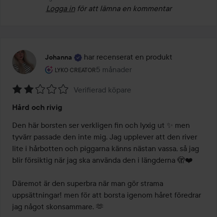
Logga in
för att lämna en kommentar
har recenserat en produkt
Johanna
Användarens roll: Lyko Creator.
5 månader
Inlägget skapades 5 månader
LYKO CREATOR
Verifierad köpare
Betyg:
Hård och rivig
2
av
Den här borsten ser verkligen fin och lyxig ut ✨ men 
5
tyvärr passade den inte mig. Jag upplever att den river 
lite i hårbotten och piggarna känns nästan vassa, så jag 
blir försiktig när jag ska använda den i längderna 🫣❤️

Däremot är den superbra när man gör strama 
uppsättningar! men för att borsta igenom håret föredrar 
jag något skonsammare. 🫶
