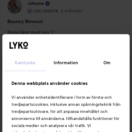
Johanna
Användarens roll: Lyko Creator.
6 månader
Inlägget skapades 6 månader
LYKO CREATOR
Bouncy Blowout
Styla håret med mig 🤍
7 PRODUKTER I INLÄGGET BOUNCY BLOWOUT
Samtycke
Information
Om
HOPPA ÖVER SEKTIONEN
Denna webbplats använder cookies
Vi använder enhetsidentifierare i form av första-och
2 kommentarer
20 gillar
tredjepartscookies, inklusive annan spårningsteknik från
3126 visningar
tredjepartsutövare, för att anpassa innehållet och
annonserna till användarna, tillhandahålla funktioner för
Ellen
sociala medier och analysera vår trafik. Vi
Användarens roll: Lyko Creator.