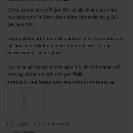
5
av
Detta serum har verkligen fått en självklar plats i min 
5
hudvårdsrutin 😍 Den känns både vårdande, lyxig OCH 
ger resultat ✨

Jag upplever att huden blir mjukare, mer återfuktad och 
att fina linjer blir lite mindre framträdande. Den ger 
dessutom ett så fint glow! ✨

Det är en sån produkt som jag alltid vill ha hemma och 
som jag köper om och om igen 🥰🛍️
1 PRODUKT I INLÄGGET KAN INTE VARA UTAN DENNA 🙏
Kommentera
1 gillar
1464 visningar