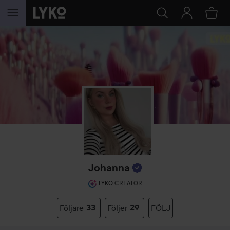
HOPPA TILL INNEHÅLLET
Johanna
LYKO CREATOR
Följare
33
Följer
29
FÖLJ