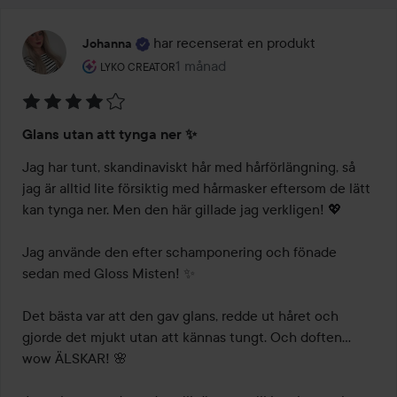
har recenserat en produkt
Johanna
Användarens roll: Lyko Creator.
1 månad
Inlägget skapades 1 månad
LYKO CREATOR
Betyg:
Glans utan att tynga ner ✨
4
av
Jag har tunt, skandinaviskt hår med hårförlängning, så 
5
jag är alltid lite försiktig med hårmasker eftersom de lätt 
kan tynga ner. Men den här gillade jag verkligen! 💖

Jag använde den efter schamponering och fönade 
sedan med Gloss Misten! ✨

Det bästa var att den gav glans, redde ut håret och 
gjorde det mjukt utan att kännas tungt. Och doften… 
wow ÄLSKAR! 🌸
