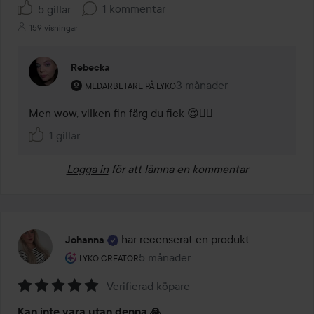
1 kommentar
5 gillar
159 visningar
Rebecka
Användarens roll: Medarbetare på Lyko.
3 månader
Kommentaren lades 3 måna
MEDARBETARE PÅ LYKO
Men wow, vilken fin färg du fick 😍👌🏻
1 gillar
Logga in
för att lämna en kommentar
har recenserat en produkt
Johanna
Användarens roll: Lyko Creator.
5 månader
Inlägget skapades 5 månader
LYKO CREATOR
Verifierad köpare
Betyg:
Kan inte vara utan denna 🙏