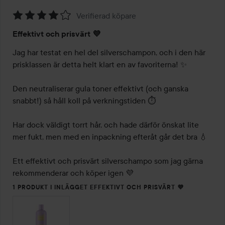
Verifierad köpare
Betyg:
Effektivt och prisvärt 💜
4
av
Jag har testat en hel del silverschampon, och i den här 
5
prisklassen är detta helt klart en av favoriterna! ✨ 

Den neutraliserar gula toner effektivt (och ganska 
snabbt!) så håll koll på verkningstiden ⏱️ 

Har dock väldigt torrt hår, och hade därför önskat lite 
mer fukt, men med en inpackning efteråt går det bra 💧

Ett effektivt och prisvärt silverschampo som jag gärna 
rekommenderar och köper igen 💜
1 PRODUKT I INLÄGGET EFFEKTIVT OCH PRISVÄRT 💜