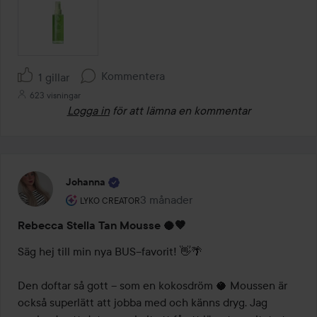
Kommentera
1 gillar
623 visningar
Logga in
för att lämna en kommentar
Johanna
Användarens roll: Lyko Creator.
3 månader
Inlägget skapades 3 månader
LYKO CREATOR
Rebecca Stella Tan Mousse 🥥🤎
Säg hej till min nya BUS–favorit! 👋🌴 

Den doftar så gott – som en kokosdröm 🥥 Moussen är 
också superlätt att jobba med och känns dryg. Jag 