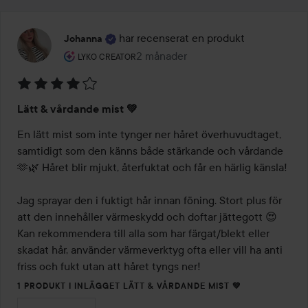
har recenserat en produkt
Johanna
Användarens roll: Lyko Creator.
2 månader
Inlägget skapades 2 månader
LYKO CREATOR
Betyg:
Lätt & vårdande mist 💚
4
av
En lätt mist som inte tynger ner håret överhuvudtaget, 
5
samtidigt som den känns både stärkande och vårdande 
🫶🌿 Håret blir mjukt, återfuktat och får en härlig känsla! 

Jag sprayar den i fuktigt hår innan föning. Stort plus för 
att den innehåller värmeskydd och doftar jättegott 😍 
Kan rekommendera till alla som har färgat/blekt eller 
skadat hår, använder värmeverktyg ofta eller vill ha anti 
friss och fukt utan att håret tyngs ner! 
1 PRODUKT I INLÄGGET LÄTT & VÅRDANDE MIST 💚