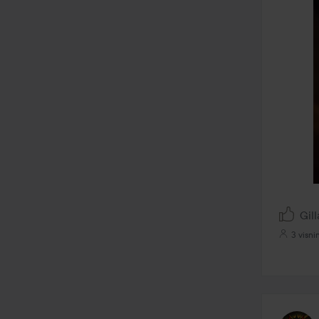
Gill
3 visni