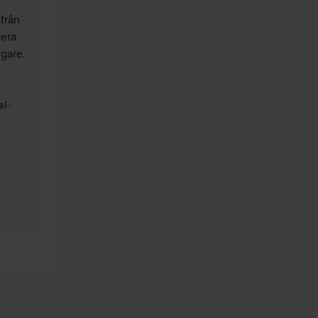
från 
era 
are. 
el-