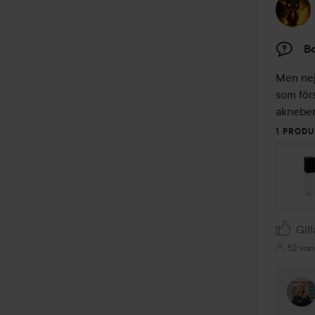
Bo
Men nej
som förs
akneben
1 PRODU
Gill
52 visn