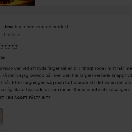
har recenserat en produkt
Jess
1 månad
Inlägget skapades 1 månad
nte
örvisso van vid att röda färger sällan blir riktigt röda i mitt hår, mer
 så det va jag beredd på, men den här färgen verkade knappt vilj
itt hår. Efter färgningen såg man fortfarande att det va en del utv
na såg lika urtvättade ut som innan. Kommer inte att köpa igen.
KT I INLÄGGET FÄSTE INTE