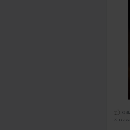
Gill
13 visn