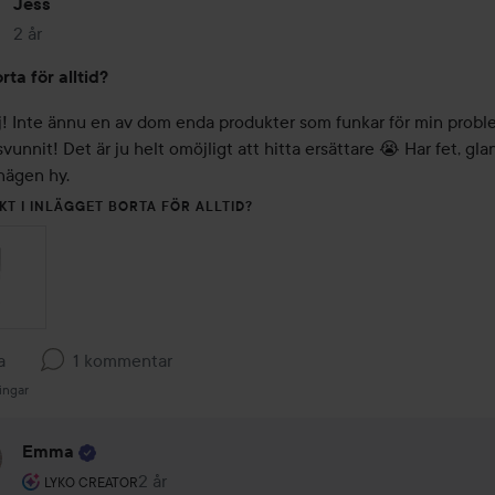
Jess
2 år
Inlägget skapades 2 år
rta för alltid?
! Inte ännu en av dom enda produkter som funkar för min probl
vunnit! Det är ju helt omöjligt att hitta ersättare 😭 Har fet, glans
ägen hy.
KT I INLÄGGET BORTA FÖR ALLTID?
a
1 kommentar
ingar
Emma
Användarens roll: Lyko Creator.
2 år
Kommentaren lades 2 år
LYKO CREATOR