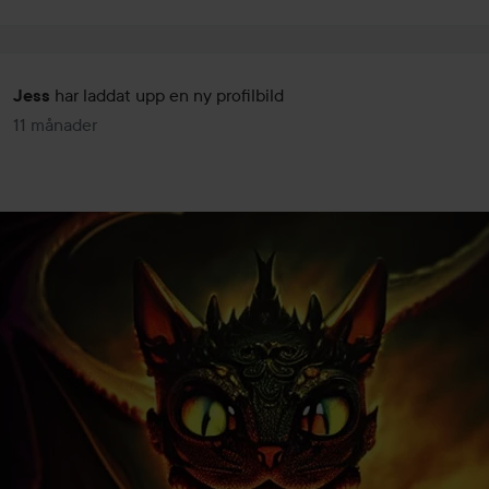
har laddat upp en ny profilbild
Jess
11 månader
Inlägget skapades 11 månader