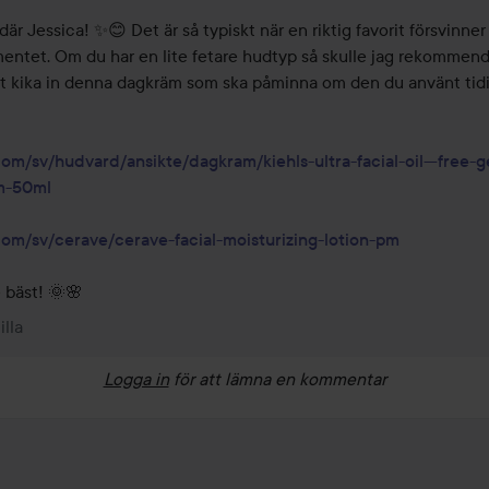
där Jessica! ✨😊 Det är så typiskt när en riktig favorit försvinner 
mentet. Om du har en lite fetare hudtyp så skulle jag rekommend
tt kika in denna dagkräm som ska påminna om den du använt tidig
com/sv/hudvard/ansikte/dagkram/kiehls-ultra-facial-oil---free-g
m-50ml
com/sv/cerave/cerave-facial-moisturizing-lotion-pm
 bäst! 🌞🌸
illa
Logga in
för att lämna en kommentar