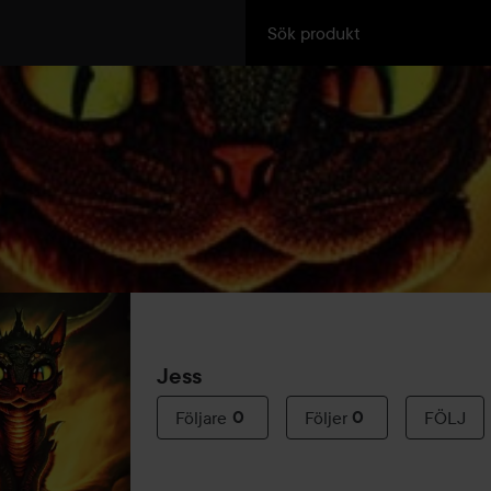
Jess
Följare
0
Följer
0
FÖLJ