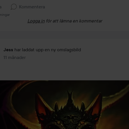
a
Kommentera
sningar
Logga in
för att lämna en kommentar
har laddat upp en ny omslagsbild
Jess
11 månader
Inlägget skapades 11 månader