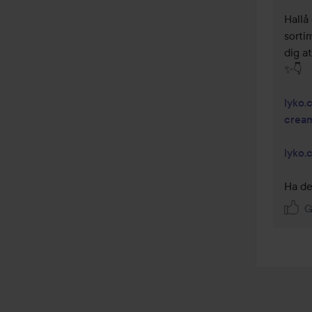
Hallå 
sorti
dig a
✨👇

lyko.
crea
lyko.
Ha de
G