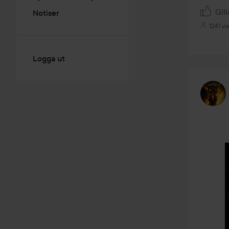
Gill
Notiser
1241 vi
Logga ut