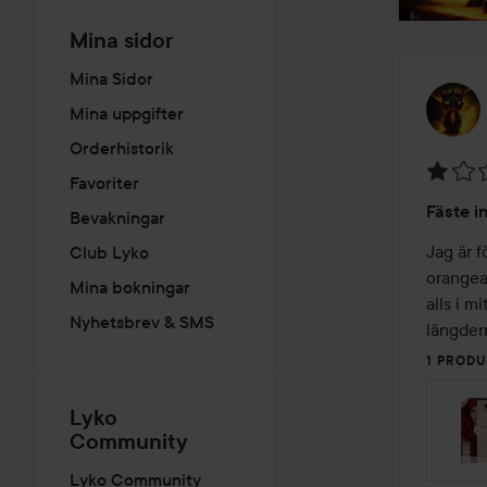
Mina sidor
Mina Sidor
Mina uppgifter
Orderhistorik
Favoriter
Betyg:
Fäste i
Bevakningar
1
av
Jag är f
Club Lyko
5
orangea,
Mina bokningar
alls i m
Nyhetsbrev & SMS
längder
1 PRODU
Lyko
Community
Lyko Community