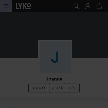
HOPPA TILL INNEHÅLLET
Joanna
Följare
0
Följer
0
FÖLJ