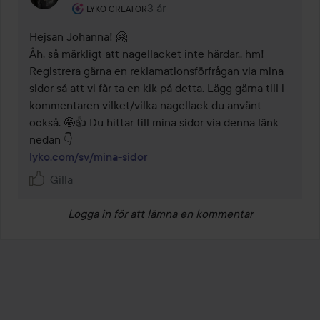
Användarens roll: Lyko Creator.
3 år
Kommentaren lades 3 år
LYKO CREATOR
Hejsan Johanna! 🤗

Åh, så märkligt att nagellacket inte härdar.. hm! 

Registrera gärna en reklamationsförfrågan via mina 
sidor så att vi får ta en kik på detta. Lägg gärna till i 
kommentaren vilket/vilka nagellack du använt 
också. 🤩👍 Du hittar till mina sidor via denna länk 
lyko.com/sv/mina-sidor
Gilla
Logga in
för att lämna en kommentar