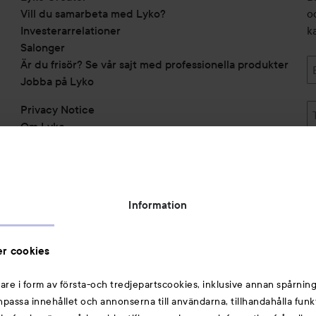
Vill du samarbeta med Lyko?
o
Investerarrelationer
k
Salonger
Är du frisör? Se vår sajt med professionella produkter
Jobba på Lyko
Privacy Notice
Om Lyko
Tillgänglighetsredogörelse
Topplista
Rabattkoder
Information
Michael Edwards Fragrances of the World
Cookie Consent
r cookies
Privacy Notice for Suppliers and other Business
Partners
are i form av första-och tredjepartscookies, inklusive annan spårning
anpassa innehållet och annonserna till användarna, tillhandahålla funk
Du kanske också gillar