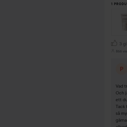
1 PRODU
3 gi
866 vis
Vad tr
Och j
ett du
Tack 
så my
gärna
allvar