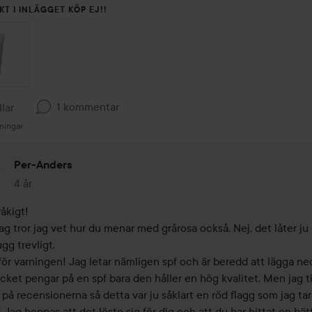
KT I INLÄGGET KÖP EJ!!
1 kommentar
llar
ningar
Per-Anders
4 år
Kommentaren lades 4 år
åkigt! 

ag tror jag vet hur du menar med grårosa också. Nej, det låter ju i
gg trevligt.

för varningen! Jag letar nämligen spf och är beredd att lägga ned 
cket pengar på en spf bara den håller en hög kvalitet. Men jag tit
 på recensionerna så detta var ju såklart en röd flagg som jag tar 
! Jag hoppas att det löste sig för dig och att du har hittat en bätt