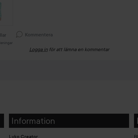
Kommentera
llar
isningar
Logga in
för att lämna en kommentar
Information
Lyko Creator
B