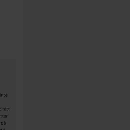
nte 
rätt 
tar 
på 
re 