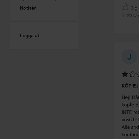
3 gi
Notiser
1931 vi
Logga ut
Betyg:
KÖP EJ
1
av
Hej! Hål
5
köpte d
INTE rol
ansiktet
Alla and
konfund