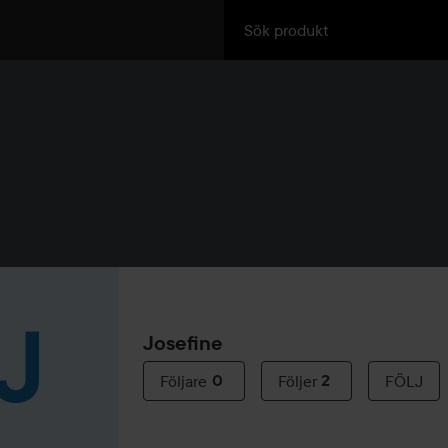
Josefine
Följare
0
Följer
2
FÖLJ