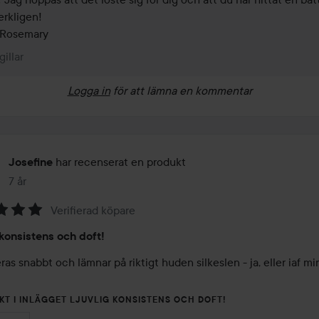
erkligen! 

Rosemary
gillar
Logga in
för att lämna en kommentar
har recenserat en produkt
Josefine
7 år
Inlägget skapades 7 år
Verifierad köpare
 konsistens och doft!
as snabbt och lämnar på riktigt huden silkeslen - ja, eller iaf min
KT I INLÄGGET LJUVLIG KONSISTENS OCH DOFT!