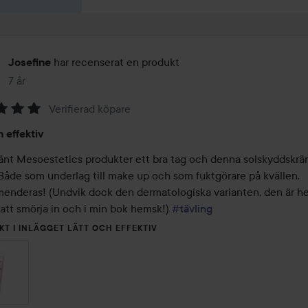
har recenserat en produkt
Josefine
7 år
Inlägget skapades 7 år
Verifierad köpare
h effektiv
änt Mesoestetics produkter ett bra tag och denna solskyddskräm
Både som underlag till make up och som fuktgörare på kvällen.

nderas! (Undvik dock den dermatologiska varianten, den är hel
att smörja in och i min bok hemsk!) 
#tävling
KT I INLÄGGET LÄTT OCH EFFEKTIV