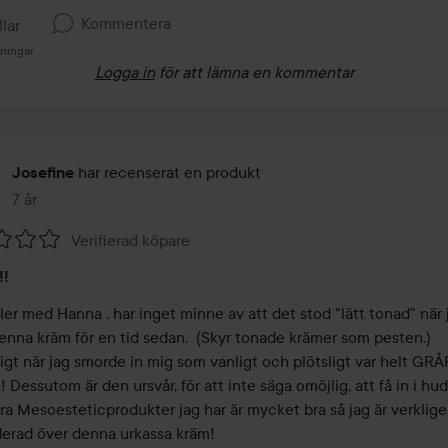
Kommentera
llar
sningar
Logga in
för att lämna en kommentar
har recenserat en produkt
Josefine
7 år
Inlägget skapades 7 år
Verifierad köpare
!!
ler med Hanna , har inget minne av att det stod "lätt tonad" när j
enna kräm för en tid sedan.  (Skyr tonade krämer som pesten.)

igt när jag smorde in mig som vanligt och plötsligt var helt GRÅ
! Dessutom är den ursvår, för att inte säga omöjlig, att få in i hude
ra Mesoesteticprodukter jag har är mycket bra så jag är verklige
erad över denna urkassa kräm!