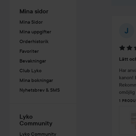
Mina sidor
Mina Sidor
Mina uppgifter
Orderhistorik
Favoriter
Betyg:
Lätt oc
Bevakningar
5
av
Har anv
Club Lyko
5
kanon! 
Mina bokningar
Rekomme
Nyhetsbrev & SMS
omöjlig 
1 PRODU
Lyko
Community
Lyko Community