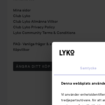
Mina sidor
Club Lyko
Club Lyko Allmänna Villkor
Club Lyko Privacy Policy
Lyko Community Terms & Conditions
FAQ- Vanliga frågor & svar
Köpvillkor
ÅNGRA DITT KÖP
Samtycke
Denna webbplats använde
Vi använder enhetsidentifier
tredjepartsutövare, för att 