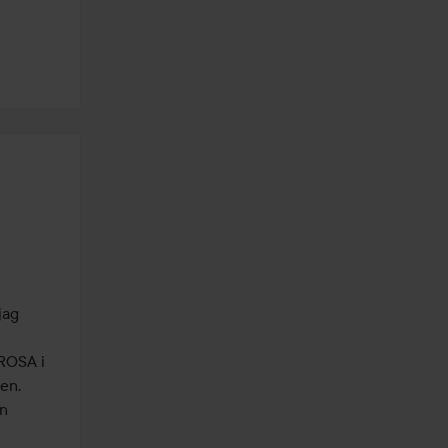
ag 
ROSA i 
n.  

n 