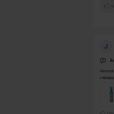
G
Är
Värnes
1 PRODU
Gill