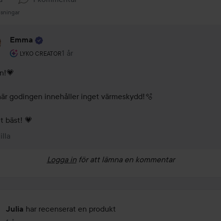
isningar
Emma
Användarens roll: Lyko Creator.
1 år
Kommentaren lades 1 år
LYKO CREATOR
!💗 

är godingen innehåller inget värmeskydd!🫧 

t bäst! 💗
illa
Logga in
för att lämna en kommentar
har recenserat en produkt
Julia