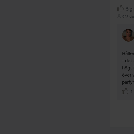
5 gi
943 vis
Hålle
- det 
högt 
över 
parfy
1 