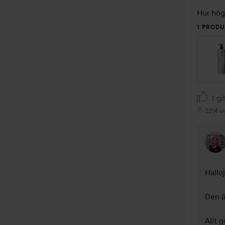
Hur hög
1 PRODU
1 gi
2214 vi
Halloj
Den ä
Allt g