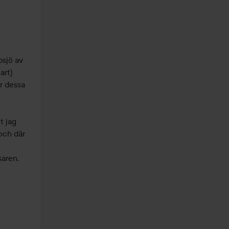
sjö av 
rt)

 dessa 
 jag 
ch där 
saren.