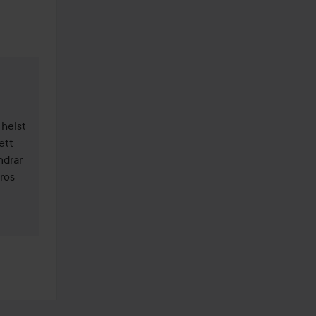
helst 
tt 
drar 
ros 