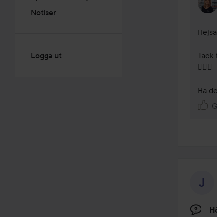
Notiser
Hejsa
Logga ut
Tack f
🕵🏼‍♀️

Ha det
G
H