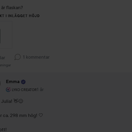
 är flaskan?
KT I INLÄGGET HÖJD
1 kommentar
llar
sningar
Emma
Användarens roll: Lyko Creator.
1 år
Kommentaren lades 1 år
LYKO CREATOR
 Julia! 👋😊 

r ca. 298 mm hög! 🤍 

ott!