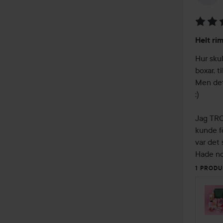
Betyg:
Helt ri
5
av
Hur sku
5
boxar, t
Men det 
:)

Jag TROR
kunde f
var det 
Hade no
1 PRODU