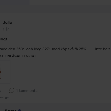
Julia
1 år
Inlägget skapades 1 år
rigt
stade den 250:- och idag 327:- med köp två få 25%………. Inte helt 
KT I INLÄGGET LURIGT
a
1 kommentar
sningar
Emma