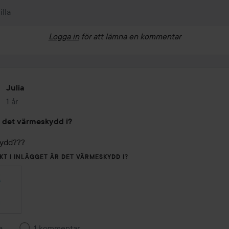
illa
Logga in
för att lämna en kommentar
Julia
1 år
Inlägget skapades 1 år
 det värmeskydd i?
kydd???
KT I INLÄGGET ÄR DET VÄRMESKYDD I?
a
1 kommentar