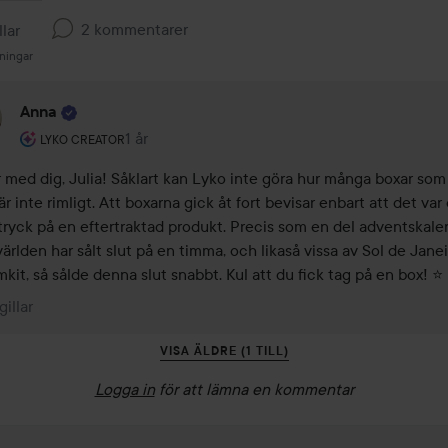
2 kommentarer
llar
ningar
Anna
Användarens roll: Lyko Creator.
1 år
Kommentaren lades 1 år
LYKO CREATOR
r med dig, Julia! Såklart kan Lyko inte göra hur många boxar som 
är inte rimligt. Att boxarna gick åt fort bevisar enbart att det var e
tryck på en eftertraktad produkt. Precis som en del adventskalen
världen har sålt slut på en timma, och likaså vissa av Sol de Janei
mkit, så sålde denna slut snabbt. Kul att du fick tag på en box! ⭐️
gillar
VISA ÄLDRE (1 TILL)
Logga in
för att lämna en kommentar