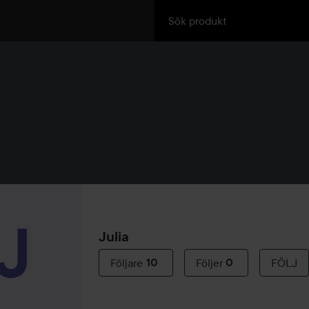
Julia
Följare
10
Följer
0
FÖLJ