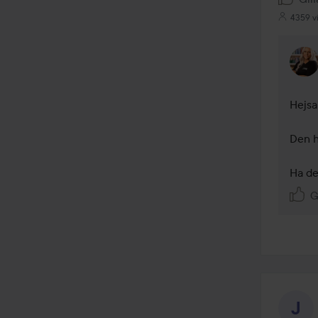
4359 v
Hejsan
Den h
Ha de
G