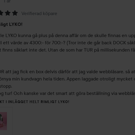
1 år
Inlägget skapades 1 år
Verifierad köpare
mligt LYKO!
lle LYKO kunna gå plus på denna affär om de skulle finnas en upp
ill ett värde av 4300:- för 700:-? (Tror inte de går back DOCK såkla
finns såklart inte det. Utan de som har TUR på millisekunden får
 att jag fick en box delvis därför att jag valde webbläsare, så att
örnya min kundvagn hela tiden. Appen laggade otroligt mycket o
stopp. 

g tur! Och kanske var det smart att göra beställning via webblä
KT I INLÄGGET HELT RIMLIGT LYKO!