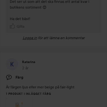
Det ser ut som att det ska finnas ett antal kvar i 
butikens sortiment 😍 

Ha det bäst! 
Gilla
Logga in
för att lämna en kommentar
Katarina
2 år
Inlägget skapades 2 år
Färg
Är färgen ljus eller mer beige på fair-light 
1 PRODUKT I INLÄGGET FÄRG