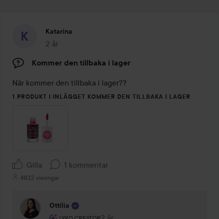
Katarina
2 år
Inlägget skapades 2 år
Kommer den tillbaka i lager
När kommer den tillbaka i lager??
1 PRODUKT I INLÄGGET KOMMER DEN TILLBAKA I LAGER
Gilla
1 kommentar
4832 visningar
Ottilia
Användarens roll: Lyko Creator.
2 år
Kommentaren lades 2 år
LYKO CREATOR