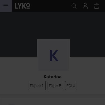
HOPPA TILL INNEHÅLLET
Katarina
Följare
1
Följer
9
FÖLJ