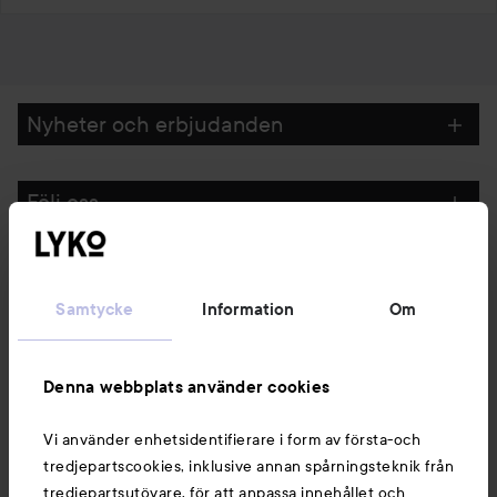
Nyheter och erbjudanden
Följ oss
Kundservice
Samtycke
Information
Om
Information
Denna webbplats använder cookies
Du kanske också gillar
Vi använder enhetsidentifierare i form av första-och
tredjepartscookies, inklusive annan spårningsteknik från
tredjepartsutövare, för att anpassa innehållet och