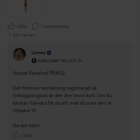
Gilla
1 kommentar
825 visningar
Linnea
Användarens roll: Kundtjänst på Lyko.
1 år
Kommentaren lades 1 år
KUNDTJÄNST PÅ LYKO
Hejsan Katarina! 👋🏼😄

Det finns en beställning registrerad så 
förhoppningsvis är den åter inom kort. Om du 
klickar i bevaka får du ett mail så snart den är 
tillbaka! 🩷

Ha det bäst! 
Gilla