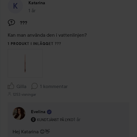
Katarina
1 år
Inlägget skapades 1 år
???
Kan man använda den i vattenlinjen?
1 PRODUKT I INLÄGGET ???
Gilla
1 kommentar
1253 visningar
Evelina
Användarens roll: Kundtjänst på Lyko.
1 år
Kommentaren lades 1 år
KUNDTJÄNST PÅ LYKO
Hej Katarina 😊👋
