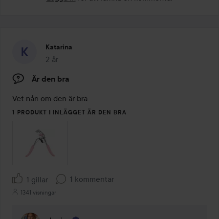
Katarina
2 år
Inlägget skapades 2 år
Är den bra
Vet nån om den är bra
1 PRODUKT I INLÄGGET ÄR DEN BRA
1 kommentar
1 gillar
1341 visningar