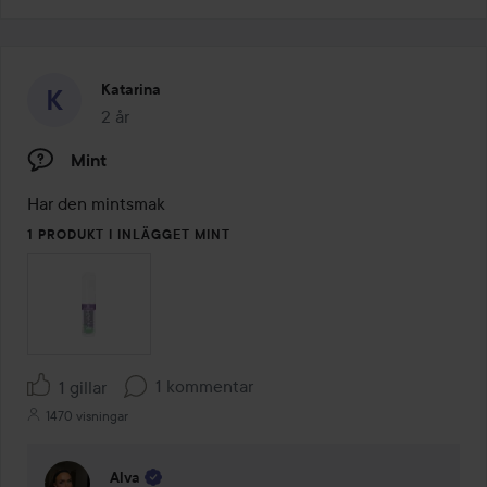
Katarina
2 år
Inlägget skapades 2 år
Mint
Har den mintsmak 
1 PRODUKT I INLÄGGET MINT
1 kommentar
1 gillar
1470 visningar
Alva