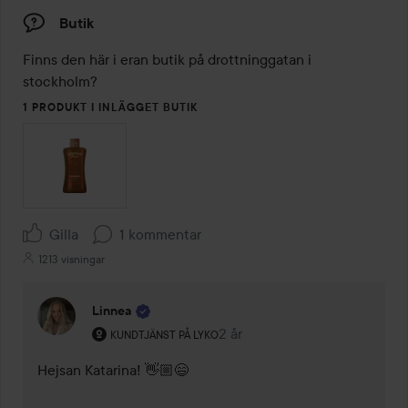
Butik
Finns den här i eran butik på drottninggatan i 
stockholm?
1 PRODUKT I INLÄGGET BUTIK
Gilla
1 kommentar
1213 visningar
Linnea
Användarens roll: Kundtjänst på Lyko.
2 år
Kommentaren lades 2 år
KUNDTJÄNST PÅ LYKO
Hejsan Katarina! 👋🏼😄 
