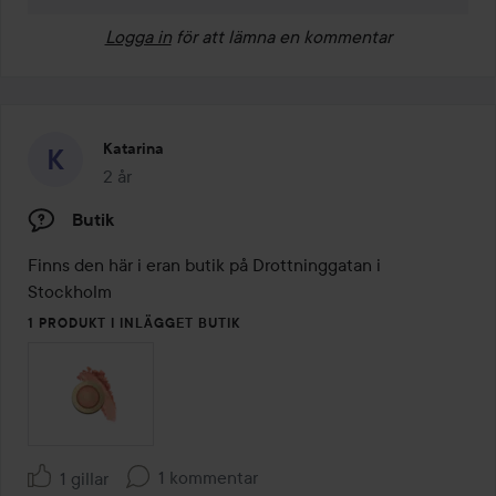
Logga in
för att lämna en kommentar
Katarina
2 år
Inlägget skapades 2 år
Butik
Finns den här i eran butik på Drottninggatan i 
Stockholm 
1 PRODUKT I INLÄGGET BUTIK
1 kommentar
1 gillar