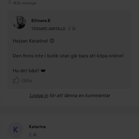
1436 visningar
Ellinore.E
Användarens roll: Tidigare anställd.
2 år
Kommentaren lades 2 år
TIDIGARE ANSTÄLLD
Hejsan Katarina! 😍

Den finns inte i butik utan går bara att köpa online!

Ha det bäst! ❤️
Gilla
Logga in
för att lämna en kommentar
Katarina
2 år
Inlägget skapades 2 år