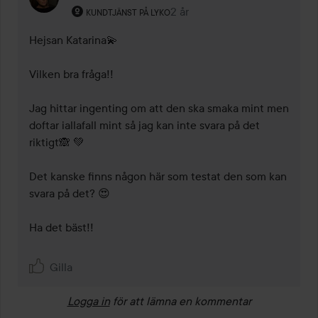
Användarens roll: Kundtjänst på Lyko.
2 år
Kommentaren lades 2 år
KUNDTJÄNST PÅ LYKO
Hejsan Katarina💫 

Vilken bra fråga!!

Jag hittar ingenting om att den ska smaka mint men 
doftar iallafall mint så jag kan inte svara på det 
riktigt🙈 💚

Det kanske finns någon här som testat den som kan 
svara på det? 😍

Ha det bäst!!

Gilla
Logga in
för att lämna en kommentar