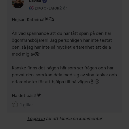
Lovisa
Användarens roll: Lyko Creator.
2 år
Kommentaren lades 2 år
LYKO CREATOR
Hejsan Katarina!👋🥰

Åh vad spännande att du har fått span på den här 
ögonfransböjaren! Jag personligen har inte testat 
den, så jag har inte så mycket erfarenhet att dela 
med mig av🙈

Kanske finns det någon här som ser frågan och har 
provat den, som kan dela med sig av sina tankar och 
erfarenheter för att hjälpa till på vägen🤞😍 

Ha det bäst!💗
1 gillar
Logga in
för att lämna en kommentar