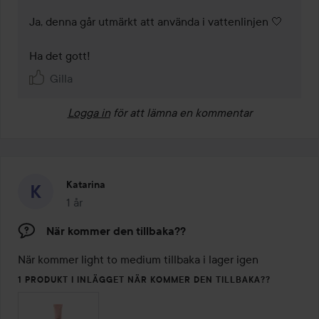
Ja, denna går utmärkt att använda i vattenlinjen 🤍

Ha det gott! 
Gilla
Logga in
för att lämna en kommentar
Katarina
1 år
Inlägget skapades 1 år
När kommer den tillbaka??
När kommer light to medium tillbaka i lager igen 
1 PRODUKT I INLÄGGET NÄR KOMMER DEN TILLBAKA??