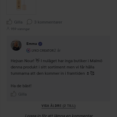
Gilla
3 kommentarer
959 visningar
Emma
Användarens roll: Lyko Creator.
2 år
Kommentaren lades 2 år
LYKO CREATOR
Hejsan Nour! 👋 I nuläget har inga butiker i Malmö 
denna produkt i sitt sortiment men vi får hålla 
tummarna att den kommer in i framtiden 🌷🥰 

Ha de bäst! 
Gilla
VISA ÄLDRE (2 TILL)
Logga in
för att lämna en kommentar