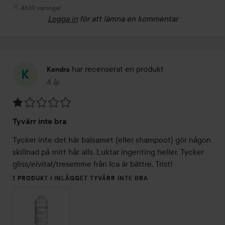
4639 visningar
Logga in
för att lämna en kommentar
har recenserat en produkt
Kendra
4 år
Inlägget skapades 4 år
Betyg:
Tyvärr inte bra
1
av
Tycker inte det här balsamet (eller shampoot) gör någon 
5
skillnad på mitt hår alls. Luktar ingenting heller. Tycker 
gliss/elvital/tresemme från Ica är bättre. Trist! 
1 PRODUKT I INLÄGGET TYVÄRR INTE BRA