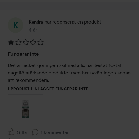
har recenserat en produkt
Kendra
4 år
Inlägget skapades 4 år
Betyg:
Fungerar inte
1
av
Det är lacket gör ingen skillnad alls, har testat 10-tal 
5
nagelförstärkande produkter men har tyvärr ingen annan 
att rekommendera. 
1 PRODUKT I INLÄGGET FUNGERAR INTE
Gilla
1 kommentar