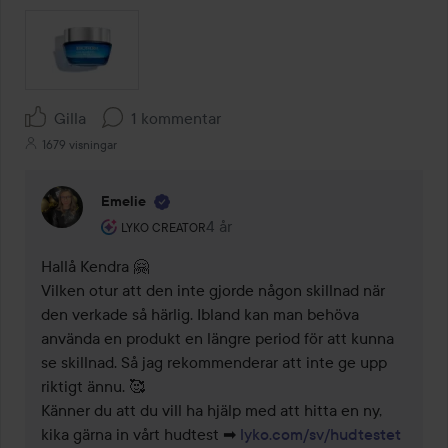
Gilla
1 kommentar
1679 visningar
Emelie
Användarens roll: Lyko Creator.
4 år
Kommentaren lades 4 år
LYKO CREATOR
Hallå Kendra 🤗

Vilken otur att den inte gjorde någon skillnad när 
den verkade så härlig. Ibland kan man behöva 
använda en produkt en längre period för att kunna 
se skillnad. Så jag rekommenderar att inte ge upp 
riktigt ännu. 🥰

Känner du att du vill ha hjälp med att hitta en ny, 
kika gärna in vårt hudtest ➡ 
lyko.com/sv/hudtestet