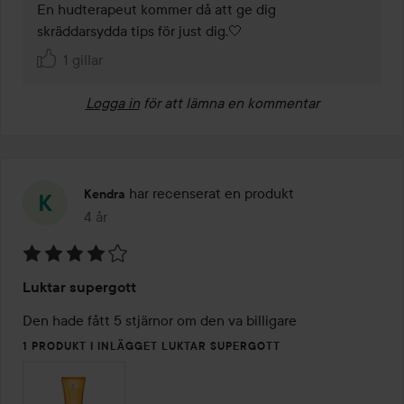
En hudterapeut kommer då att ge dig 
skräddarsydda tips för just dig.🤍
1 gillar
Logga in
för att lämna en kommentar
har recenserat en produkt
Kendra
4 år
Inlägget skapades 4 år
Betyg:
Luktar supergott
4
av
Den hade fått 5 stjärnor om den va billigare
5
1 PRODUKT I INLÄGGET LUKTAR SUPERGOTT