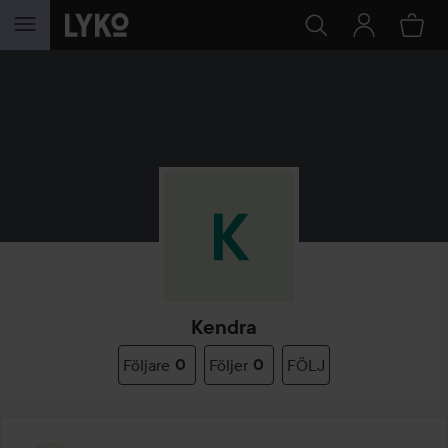
HOPPA TILL INNEHÅLLET
Kendra
Följare
0
Följer
0
FÖLJ