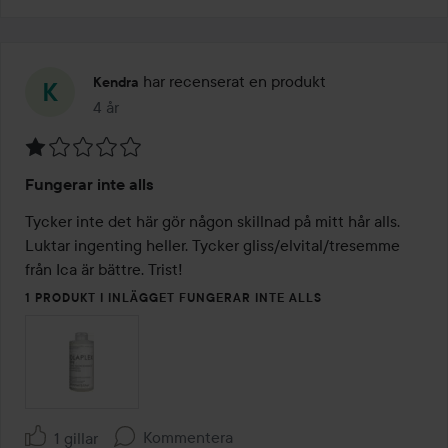
har recenserat en produkt
Kendra
4 år
Inlägget skapades 4 år
Betyg:
Fungerar inte alls
1
av
Tycker inte det här gör någon skillnad på mitt hår alls. 
5
Luktar ingenting heller. Tycker gliss/elvital/tresemme 
från Ica är bättre. Trist!
1 PRODUKT I INLÄGGET FUNGERAR INTE ALLS
Kommentera
1 gillar