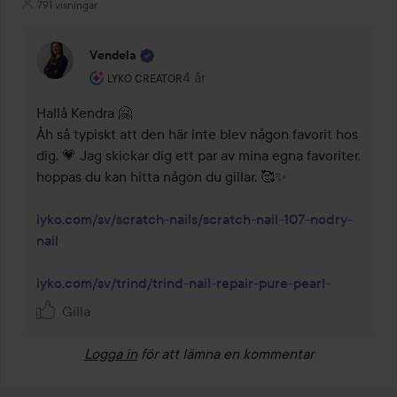
791 visningar
Vendela
Användarens roll: Lyko Creator.
4 år
Kommentaren lades 4 år
LYKO CREATOR
Hallå Kendra 🤗

Åh så typiskt att den här inte blev någon favorit hos 
dig. 💗 Jag skickar dig ett par av mina egna favoriter, 
hoppas du kan hitta någon du gillar. 🥰✨

lyko.com/sv/scratch-nails/scratch-nail-107-nodry-
nail
lyko.com/sv/trind/trind-nail-repair-pure-pearl-
Gilla
Logga in
för att lämna en kommentar