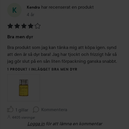
har recenserat en produkt
Kendra
4 år
Inlägget skapades 4 år
Betyg:
Bra men dyr
4
av
Bra produkt som jag kan tänka mig att köpa igen, synd 
5
att den är så dyr bara! Jag har tjockt och frizzigt hår så 
jag gör slut på en sån liten förpackning ganska snabbt. 
1 PRODUKT I INLÄGGET BRA MEN DYR
Kommentera
1 gillar
4405 visningar
Logga in
för att lämna en kommentar