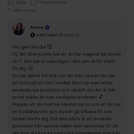
Gilla
1 kommentar
3982 visningar
Annica
Användarens roll: Kundtjänst på Lyko.
4 år
Kommentaren lades 4 år
KUNDTJÄNST PÅ LYKO
Hej igen Kendra 🥰 

Oj, det låter ju inte bra att du har reagerat på denna 
så 🤍 Det kan ju vara något i den som är för starkt 
för dig. 🤔 

Du har säkert full koll och det kan vara en bra idé 
att testa på ett litet område först när man börjar 
använda nya produkter och särskilt om det är från 
annat märke än man vanligtvis använder. 💕 

Hoppas att din hud har hämtat sig nu och att du har 
en hudvårdsrutin som du kan gå tillbaka till som 
funkar bra för dig. Det allra bästa är att använda 
produkter från samma märke som samverkar för att 
det inte ska krocka med olika ingredienser som kan 