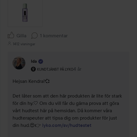
Gilla
1 kommentar
1412 visningar
Ida
Användarens roll: Kundtjänst på Lyko.
4 år
Kommentaren lades 4 år
KUNDTJÄNST PÅ LYKO
Hejsan Kendra!💞 

Det låter som att den här produkten är lite för stark 
för din hy.🤍 Om du vill får du gärna prova att göra 
vårt hudtest här på hemsidan. Då kommer våra 
hudterapeuter att tipsa dig om produkter för just 
din hud.😍👉 
lyko.com/sv/hudtestet