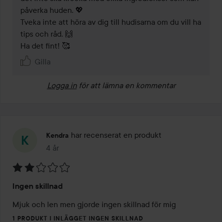
påverka huden. 💖 

Tveka inte att höra av dig till hudisarna om du vill ha 
tips och råd. 🙌 

Gilla
Logga in
för att lämna en kommentar
har recenserat en produkt
Kendra
4 år
Inlägget skapades 4 år
Betyg:
Ingen skillnad
2
av
Mjuk och len men gjorde ingen skillnad för mig
5
1 PRODUKT I INLÄGGET INGEN SKILLNAD