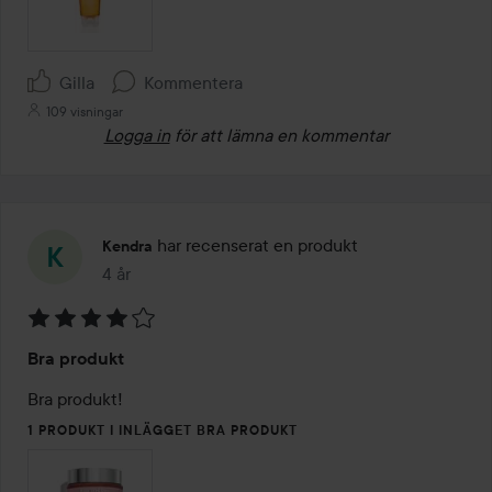
Gilla
Kommentera
109 visningar
Logga in
för att lämna en kommentar
har recenserat en produkt
Kendra
4 år
Inlägget skapades 4 år
Betyg:
Bra produkt
4
av
Bra produkt! 
5
1 PRODUKT I INLÄGGET BRA PRODUKT