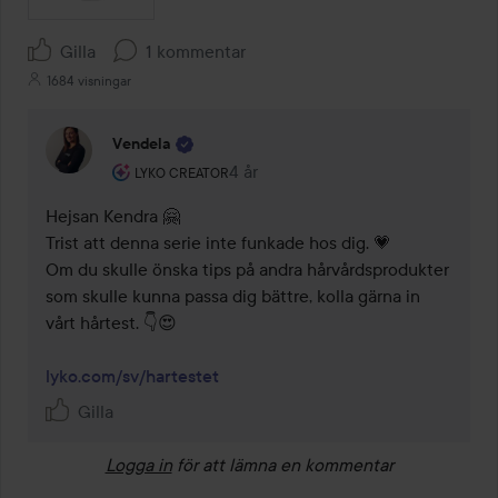
Gilla
1 kommentar
1684 visningar
Vendela
Användarens roll: Lyko Creator.
4 år
Kommentaren lades 4 år
LYKO CREATOR
Hejsan Kendra 🤗

Trist att denna serie inte funkade hos dig. 💗

Om du skulle önska tips på andra hårvårdsprodukter 
som skulle kunna passa dig bättre, kolla gärna in 
vårt hårtest. 👇😍

lyko.com/sv/hartestet
Gilla
Logga in
för att lämna en kommentar