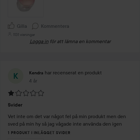
Gilla
Kommentera
1131 visningar
Logga in
för att lämna en kommentar
har recenserat en produkt
Kendra
4 år
Inlägget skapades 4 år
Betyg:
Svider
1
av
Vet inte om det var något fel på min produkt men den 
5
sved på min hy så jag vågade inte använda den igen
1 PRODUKT I INLÄGGET SVIDER