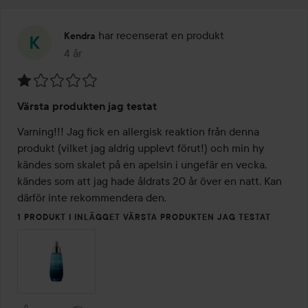
har recenserat en produkt
Kendra
4 år
Inlägget skapades 4 år
Betyg:
Värsta produkten jag testat
1
av
Varning!!! Jag fick en allergisk reaktion från denna 
5
produkt (vilket jag aldrig upplevt förut!) och min hy 
kändes som skalet på en apelsin i ungefär en vecka, 
kändes som att jag hade åldrats 20 år över en natt. Kan 
därför inte rekommendera den.
1 PRODUKT I INLÄGGET VÄRSTA PRODUKTEN JAG TESTAT