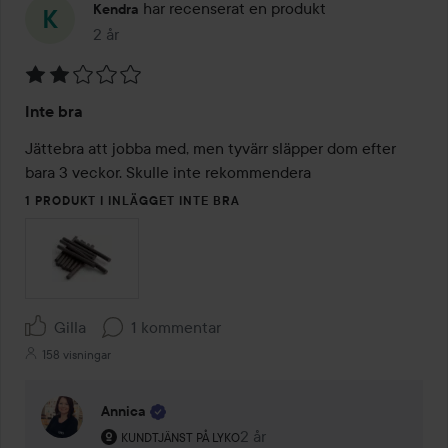
har recenserat en produkt
Kendra
2 år
Inlägget skapades 2 år
Betyg:
Inte bra
2
av
Jättebra att jobba med, men tyvärr släpper dom efter 
5
bara 3 veckor. Skulle inte rekommendera
1 PRODUKT I INLÄGGET INTE BRA
Gilla
1 kommentar
158 visningar
Annica
Användarens roll: Kundtjänst på Lyko.
2 år
Kommentaren lades 2 år
KUNDTJÄNST PÅ LYKO