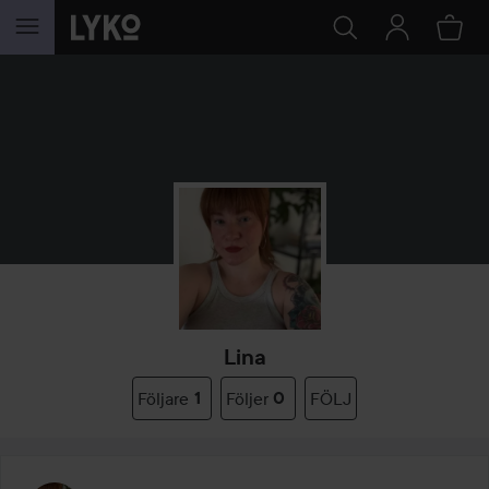
HOPPA TILL INNEHÅLLET
Lina
Följare
1
Följer
0
FÖLJ