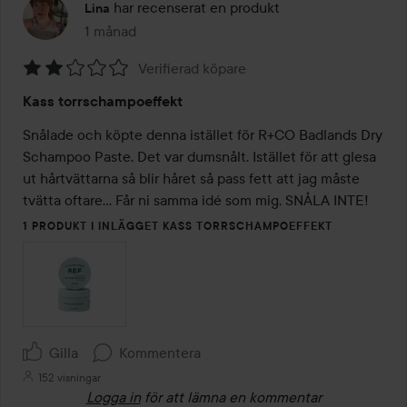
har recenserat en produkt
Lina
1 månad
Inlägget skapades 1 månad
Verifierad köpare
Betyg:
Kass torrschampoeffekt
2
av
Snålade och köpte denna istället för R+CO Badlands Dry 
5
Schampoo Paste. Det var dumsnålt. Istället för att glesa 
ut hårtvättarna så blir håret så pass fett att jag måste 
tvätta oftare… Får ni samma idé som mig, SNÅLA INTE! 
1 PRODUKT I INLÄGGET KASS TORRSCHAMPOEFFEKT
Gilla
Kommentera
152 visningar
Logga in
för att lämna en kommentar