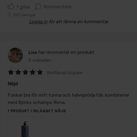
Kommentera
1 gillar
2127 visningar
Logga in
för att lämna en kommentar
har recenserat en produkt
Lina
8 månader
Inlägget skapades 8 månader
Verifierad köpare
Betyg:
Nöjd
5
av
Funkar bra för mitt tunna och halvspröda hår, kombinerar 
5
med Björks schampo Rena.
1 PRODUKT I INLÄGGET NÖJD