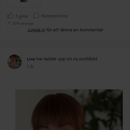
Kommentera
1 gillar
2011 visningar
Logga in
för att lämna en kommentar
har laddat upp en ny profilbild
Lina
1 år
Inlägget skapades 1 år