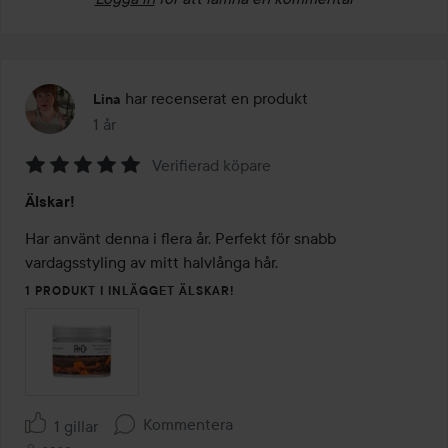
har recenserat en produkt
Lina
1 år
Inlägget skapades 1 år
Verifierad köpare
Betyg:
Älskar!
5
av
Har använt denna i flera år. Perfekt för snabb 
5
vardagsstyling av mitt halvlånga hår.
1 PRODUKT I INLÄGGET ÄLSKAR!
Kommentera
1 gillar