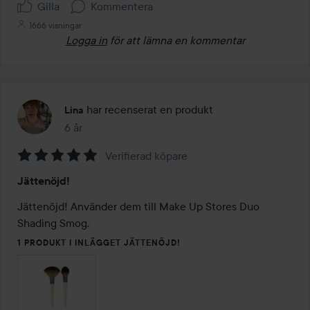
Gilla
Kommentera
1666 visningar
Logga in
för att lämna en kommentar
har recenserat en produkt
Lina
6 år
Inlägget skapades 6 år
Verifierad köpare
Betyg:
Jättenöjd!
5
av
Jättenöjd! Använder dem till Make Up Stores Duo 
5
Shading Smog. 
1 PRODUKT I INLÄGGET JÄTTENÖJD!