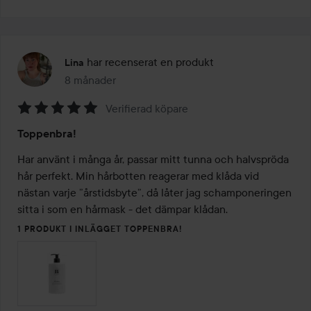
har recenserat en produkt
Lina
8 månader
Inlägget skapades 8 månader
Verifierad köpare
Betyg:
Toppenbra!
5
av
Har använt i många år, passar mitt tunna och halvspröda 
5
hår perfekt. Min hårbotten reagerar med klåda vid 
nästan varje ”årstidsbyte”, då låter jag schamponeringen 
sitta i som en hårmask - det dämpar klådan. 
1 PRODUKT I INLÄGGET TOPPENBRA!