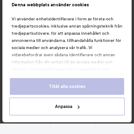
Information
Denna webbplats använder cookies
Vi använder enhetsidentifierare i form av första-och
Du kanske också gillar
tredjepartscookies, inklusive annan spårningsteknik från
tredjepartsutövare, för att anpassa innehållet och
annonserna till användarna, tillhandahålla funktioner för
sociala medier och analysera vår trafik. Vi
vidarebefordrar även sådana identifierare och annan
information från din enhet till de sociala medier och
annons- och analysföretag som vi samarbetar med.
Dessa kan i sin tur kombinera informationen med annan
information som du har tillhandahållit eller som de har
Tillåt alla cookies
samlat in när du har använt deras tjänster. Du godkänner
våra cookies vid fortsatt användande av vår webbplats.
För information om hur du kan ändra inställningarna för
Anpassa
Copyright 2026
cookies, se vår
Cookie Policy
E-handel av Avensia