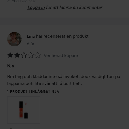
2080 visningar
Logga in
för att lämna en kommentar
har recenserat en produkt
Lina
6 år
Inlägget skapades 6 år
Verifierad köpare
Betyg:
Nja
2
av
Bra färg och kladdar inte så mycket, dock väldigt torr på 
5
läpparna och lite svår att få bort helt.
1 PRODUKT I INLÄGGET NJA