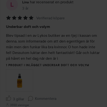
har recenserat en produkt
Lina
3 år
Inlägget skapades 3 år
Verifierad köpare
Betyg:
Underbar doft och volym
5
av
Blev tipsad i en av Lykos butiker av en tjej i kassan om 
5
denna, som informerade om att den egentligen är för 
män men den funkar lika bra kvinnor. O hon hade inte 
fel! Dessutom luktar den helt fantastiskt! Går och luktar 
på håret en hel dag när den är i 
1 PRODUKT I INLÄGGET UNDERBAR DOFT OCH VOLYM
Kommentera
3 gillar
3550 visningar