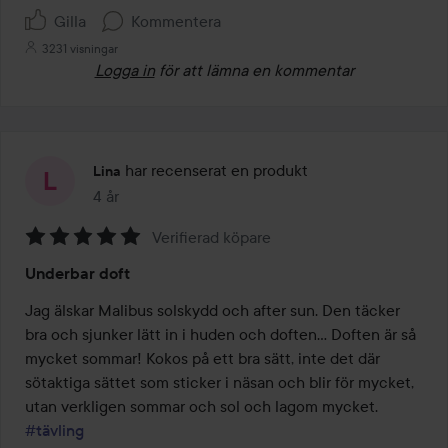
Gilla
Kommentera
3231 visningar
Logga in
för att lämna en kommentar
har recenserat en produkt
Lina
4 år
Inlägget skapades 4 år
Verifierad köpare
Betyg:
Underbar doft
5
av
Jag älskar Malibus solskydd och after sun. Den täcker 
5
bra och sjunker lätt in i huden och doften… Doften är så 
mycket sommar! Kokos på ett bra sätt, inte det där 
sötaktiga sättet som sticker i näsan och blir för mycket, 
#tävling