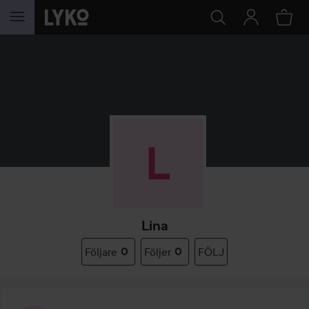
HOPPA TILL INNEHÅLLET
Lina
Följare
0
Följer
0
FÖLJ