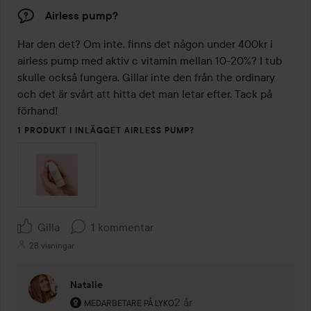
Airless pump?
Har den det? Om inte, finns det någon under 400kr i 
airless pump med aktiv c vitamin mellan 10-20%? I tub 
skulle också fungera. Gillar inte den från the ordinary 
och det är svårt att hitta det man letar efter. Tack på 
förhand!
1 PRODUKT I INLÄGGET AIRLESS PUMP?
Gilla
1 kommentar
28 visningar
Natalie
Användarens roll: Medarbetare på Lyko.
2 år
Kommentaren lades 2 år
MEDARBETARE PÅ LYKO