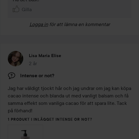
Gilla
Logga in
för att lämna en kommentar
Lisa Maria Elise
2 år
Inlägget skapades 2 år
Intense or not?
Jag har väldigt tjockt hår och jag undrar om jag kan köpa 
cacao intense och blanda ut med vanligt balsam och få 
samma effekt som vanliga cacao för att spara lite. Tack 
på förhand!
1 PRODUKT I INLÄGGET INTENSE OR NOT?