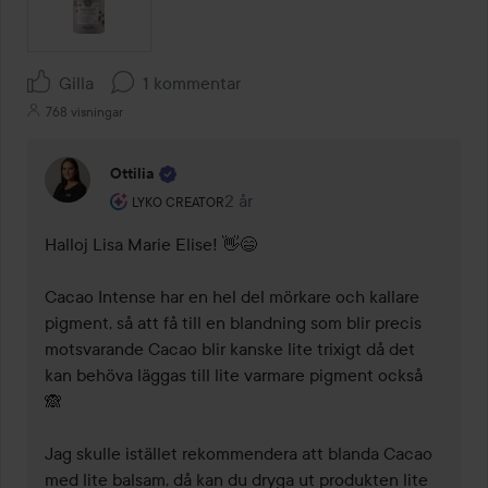
Gilla
1 kommentar
768 visningar
Ottilia
Användarens roll: Lyko Creator.
2 år
Kommentaren lades 2 år
LYKO CREATOR
Halloj Lisa Marie Elise! 👋😄

Cacao Intense har en hel del mörkare och kallare 
pigment, så att få till en blandning som blir precis 
motsvarande Cacao blir kanske lite trixigt då det 
kan behöva läggas till lite varmare pigment också 
🙈 

Jag skulle istället rekommendera att blanda Cacao 
med lite balsam, då kan du dryga ut produkten lite 