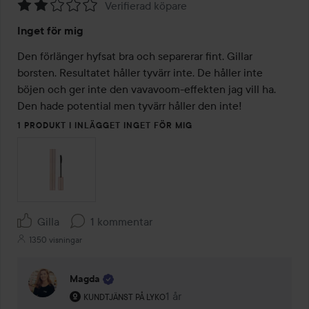
Verifierad köpare
Betyg:
Inget för mig
2
av
Den förlänger hyfsat bra och separerar fint. Gillar 
5
borsten. Resultatet håller tyvärr inte. De håller inte 
böjen och ger inte den vavavoom-effekten jag vill ha. 
Den hade potential men tyvärr håller den inte!
1 PRODUKT I INLÄGGET INGET FÖR MIG
Gilla
1 kommentar
1350 visningar
Magda
Användarens roll: Kundtjänst på Lyko.
1 år
Kommentaren lades 1 år
KUNDTJÄNST PÅ LYKO