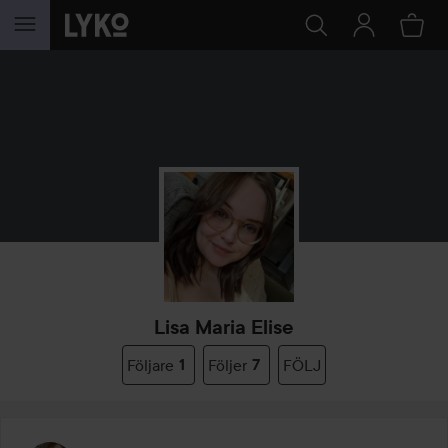
HOPPA TILL INNEHÅLLET
Lisa Maria Elise
Följare
1
Följer
7
FÖLJ