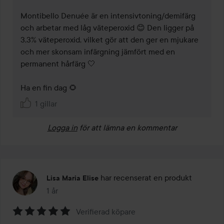
Montibello Denuée är en intensivtoning/demifärg 
och arbetar med låg väteperoxid 😊 Den ligger på 
3,3% väteperoxid, vilket gör att den ger en mjukare 
och mer skonsam infärgning jämfört med en 
permanent hårfärg 🤍

Ha en fin dag 🌻
1 gillar
Logga in
för att lämna en kommentar
har recenserat en produkt
Lisa Maria Elise
1 år
Inlägget skapades 1 år
Verifierad köpare
Betyg: