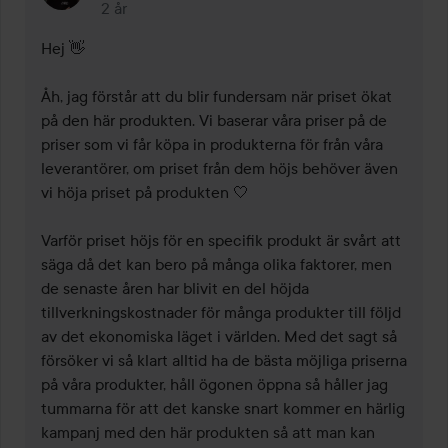
2 år
Kommentaren lades 2 år
Hej 👋

Åh, jag förstår att du blir fundersam när priset ökat 
på den här produkten. Vi baserar våra priser på de 
priser som vi får köpa in produkterna för från våra 
leverantörer, om priset från dem höjs behöver även 
vi höja priset på produkten 🤍

Varför priset höjs för en specifik produkt är svårt att 
säga då det kan bero på många olika faktorer, men 
de senaste åren har blivit en del höjda 
tillverkningskostnader för många produkter till följd 
av det ekonomiska läget i världen. Med det sagt så 
försöker vi så klart alltid ha de bästa möjliga priserna 
på våra produkter, håll ögonen öppna så håller jag 
tummarna för att det kanske snart kommer en härlig 
kampanj med den här produkten så att man kan 