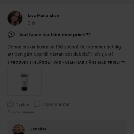
Lisa Maria Elise
2 år
Inlägget skapades 2 år
Vad fasen har hänt med priset??
Denna brukar kosta ca 150 spänn! Hur kommer det sig 
att den gått upp till nästan det dubbla? Helt sjukt!
1 PRODUKT I INLÄGGET VAD FASEN HAR HÄNT MED PRISET??
1 kommentar
1 gillar
995 visningar
Jennifer