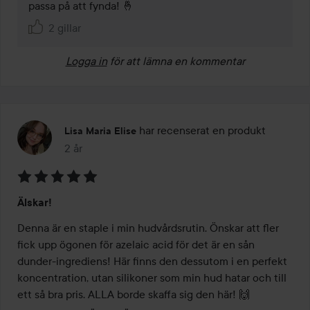
passa på att fynda! 🤞
2 gillar
Logga in
för att lämna en kommentar
har recenserat en produkt
Lisa Maria Elise
2 år
Inlägget skapades 2 år
Betyg:
Älskar!
5
av
Denna är en staple i min hudvårdsrutin. Önskar att fler 
5
fick upp ögonen för azelaic acid för det är en sån 
dunder-ingrediens! Här finns den dessutom i en perfekt 
koncentration, utan silikoner som min hud hatar och till 
ett så bra pris. ALLA borde skaffa sig den här! 🙌