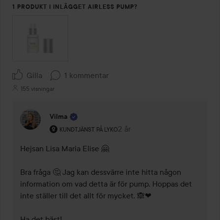
1 PRODUKT I INLÄGGET AIRLESS PUMP?
Gilla
1 kommentar
155 visningar
Vilma
Användarens roll: Kundtjänst på Lyko.
2 år
Kommentaren lades 2 år
KUNDTJÄNST PÅ LYKO
Hejsan Lisa Maria Elise 🤗

Bra fråga 🤔 Jag kan dessvärre inte hitta någon 
information om vad detta är för pump. Hoppas det 
inte ställer till det allt för mycket. 🙈❤

Ha det bäst!