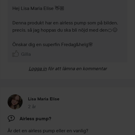
Hej Lisa Maria Elise 👋🏼

Denna produkt har en airless pump som på bilden, 
precis, så jag hoppas du ska bli nöjd med den🍊😊

Önskar dig en superfin Fredag&helg🌸
Gilla
Logga in
för att lämna en kommentar
Lisa Maria Elise
2 år
Inlägget skapades 2 år
Airless pump?
Är det en airless pump eller en vanlig?