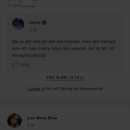
2095 visningar
Jenny
2 år
Kommentaren lades 2 år
Ida: ja det står att det ska blandas, men det framgår 
inte att man måste köpa det separat, det är lätt att 
missa/missförstå
Gilla
VISA ÄLDRE (3 TILL)
Logga in
för att lämna en kommentar
Lisa Maria Elise
2 år
Inlägget skapades 2 år