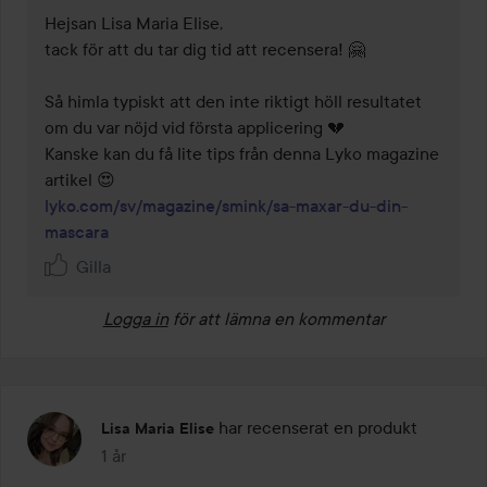
Hejsan Lisa Maria Elise,

tack för att du tar dig tid att recensera! 🤗   

Så himla typiskt att den inte riktigt höll resultatet 
om du var nöjd vid första applicering 💔  

Kanske kan du få lite tips från denna Lyko magazine 
lyko.com/sv/magazine/smink/sa-maxar-du-din-
mascara
Gilla
Logga in
för att lämna en kommentar
har recenserat en produkt
Lisa Maria Elise
1 år
Inlägget skapades 1 år