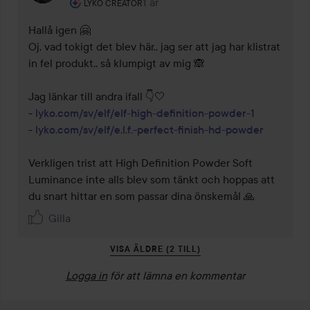
Användarens roll: Lyko Creator.
1 år
Kommentaren lades 1 år
LYKO CREATOR
Hallå igen 🤗

Oj, vad tokigt det blev här.. jag ser att jag har klistrat 
in fel produkt.. så klumpigt av mig 🙈

Jag länkar till andra ifall 👇🤍

- 
lyko.com/sv/elf/elf-high-definition-powder-1
- 
lyko.com/sv/elf/e.l.f.-perfect-finish-hd-powder
Verkligen trist att High Definition Powder Soft 
Luminance inte alls blev som tänkt och hoppas att 
du snart hittar en som passar dina önskemål 🙏
Gilla
VISA ÄLDRE (2 TILL)
Logga in
för att lämna en kommentar