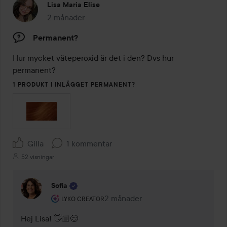
Lisa Maria Elise
2 månader
Inlägget skapades 2 månader
Permanent?
Hur mycket väteperoxid är det i den? Dvs hur 
permanent?
1 PRODUKT I INLÄGGET PERMANENT?
Gilla
1 kommentar
52 visningar
Sofia
Användarens roll: Lyko Creator.
2 månader
Kommentaren lades 2 månader
LYKO CREATOR
Hej Lisa! 👋🏼😊
