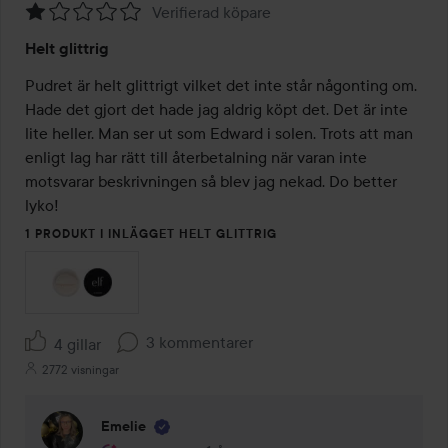
Verifierad köpare
Betyg:
Helt glittrig
1
av
Pudret är helt glittrigt vilket det inte står någonting om. 
5
Hade det gjort det hade jag aldrig köpt det. Det är inte 
lite heller. Man ser ut som Edward i solen. Trots att man 
enligt lag har rätt till återbetalning när varan inte 
motsvarar beskrivningen så blev jag nekad. Do better 
lyko!
1 PRODUKT I INLÄGGET HELT GLITTRIG
3 kommentarer
4 gillar
2772 visningar
Emelie