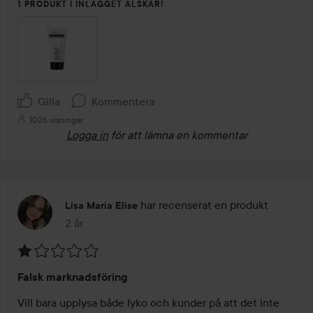
1 PRODUKT I INLÄGGET ÄLSKAR!
Gilla
Kommentera
1026 visningar
Logga in
för att lämna en kommentar
har recenserat en produkt
Lisa Maria Elise
2 år
Inlägget skapades 2 år
Betyg:
Falsk marknadsföring
1
av
Vill bara upplysa både lyko och kunder på att det inte 