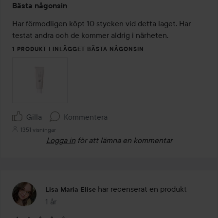
Bästa någonsin
5
av
Har förmodligen köpt 10 stycken vid detta laget. Har 
5
testat andra och de kommer aldrig i närheten.
1 PRODUKT I INLÄGGET BÄSTA NÅGONSIN
Gilla
Kommentera
1351 visningar
Logga in
för att lämna en kommentar
har recenserat en produkt
Lisa Maria Elise
1 år
Inlägget skapades 1 år