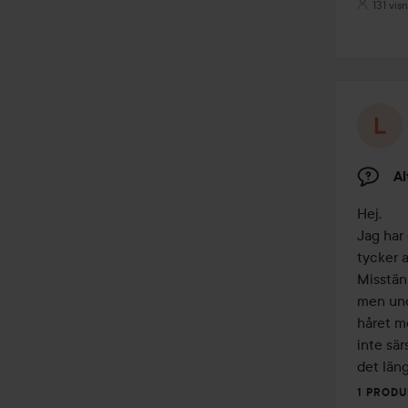
131 vis
Al
Hej,

Jag har
tycker a
Misstänk
men undr
håret me
inte sär
det län
1 PRODU