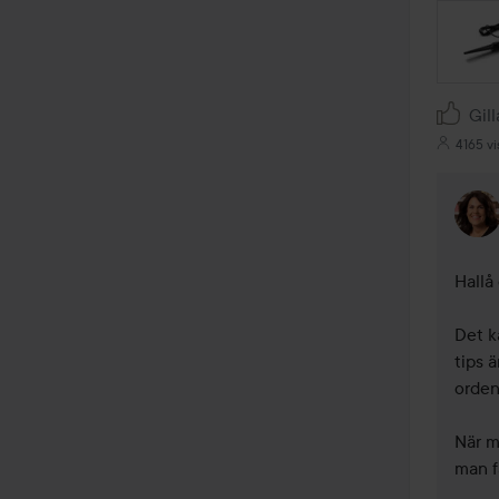
Gill
4165 vi
Hallå 
Det ka
tips 
orden
När m
man f