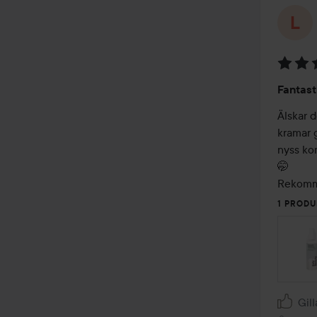
Betyg:
Fantast
5
av
Älskar d
5
kramar g
nyss ko
🤭 

Rekommen
1 PRODU
Gill