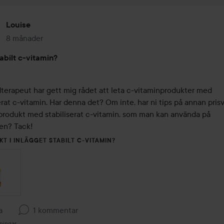
Louise
8 månader
Inlägget skapades 8 månader
abilt c-vitamin?
terapeut har gett mig rådet att leta c-vitaminprodukter med 
erat c-vitamin. Har denna det? Om inte, har ni tips på annan pris
produkt med stabiliserat c-vitamin, som man kan använda på 
en? Tack!
KT I INLÄGGET STABILT C-VITAMIN?
a
1 kommentar
ningar