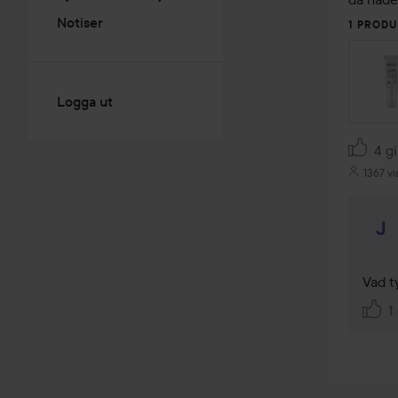
Notiser
1 PRODU
Logga ut
4 gi
1367 vi
Vad t
1 