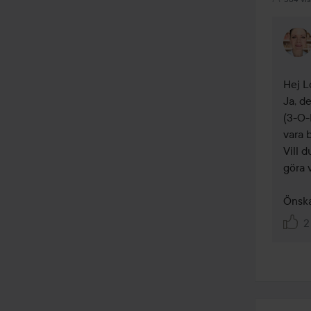
Hej Lo
Ja, d
(3-O-
vara b
Vill d
göra 
Önska
2