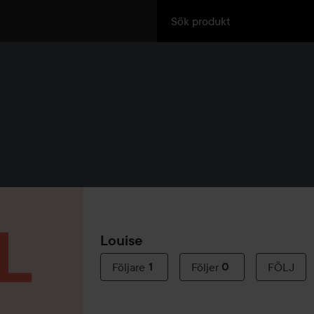
Louise
Följare
1
Följer
0
FÖLJ