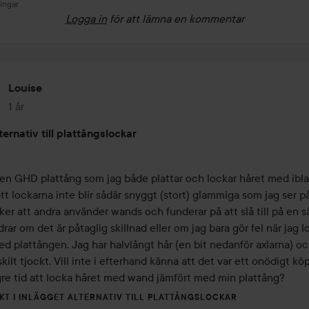
ningar
Logga in
för att lämna en kommentar
Louise
1 år
Inlägget skapades 1 år
ternativ till plattångslockar
 en GHD plattång som jag både plattar och lockar håret med ibla
tt lockarna inte blir sådär snyggt (stort) glammiga som jag ser på
er att andra använder wands och funderar på att slå till på en s
ar om det är påtaglig skillnad eller om jag bara gör fel när jag lo
d plattången. Jag har halvlångt hår (en bit nedanför axlarna) och
skilt tjockt. Vill inte i efterhand känna att det var ett onödigt köp.
gre tid att locka håret med wand jämfört med min plattång?
KT I INLÄGGET ALTERNATIV TILL PLATTÅNGSLOCKAR