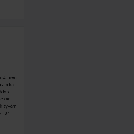
nd, men 
 andra. 
ådan 
ckar 
 tyvärr 
 Tar 