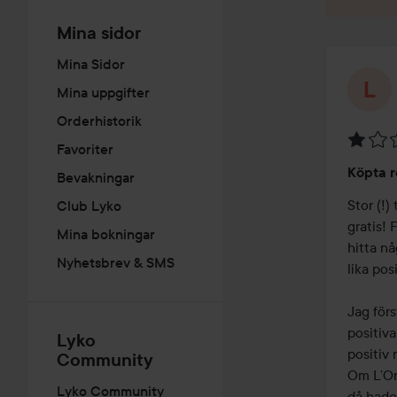
Mina sidor
Mina Sidor
Mina uppgifter
Orderhistorik
Favoriter
Betyg:
Köpta r
Bevakningar
1
av
Stor (!)
Club Lyko
5
gratis! 
Mina bokningar
hitta nå
Nyhetsbrev & SMS
lika posi
Jag förs
positiva
Lyko
positiv 
Community
Om L’Ore
Lyko Community
då hade 