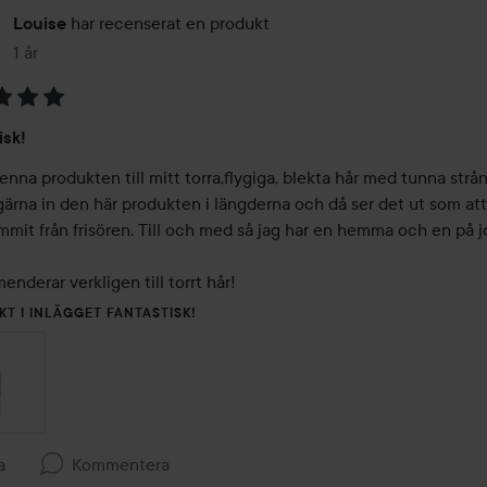
har recenserat en produkt
Louise
1 år
Inlägget skapades 1 år
isk!
enna produkten till mitt torra,flygiga, blekta hår med tunna strån.
ärna in den här produkten i längderna och då ser det ut som att 
mmit från frisören. Till och med så jag har en hemma och en på j
derar verkligen till torrt hår!
KT I INLÄGGET FANTASTISK!
a
Kommentera