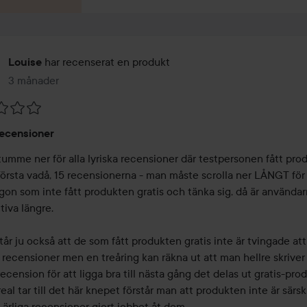
har recenserat en produkt
Louise
3 månader
Inlägget skapades 3 månader
ecensioner
 tumme ner för alla lyriska recensioner där testpersonen fått pro
Första vadå, 15 recensionerna - man måste scrolla ner LÅNGT för 
gon som inte fått produkten gratis och tänka sig, då är användarn
tiva längre. 

tår ju också att de som fått produkten gratis inte är tvingade att 
 recensioner men en treåring kan räkna ut att man hellre skriver 
recension för att ligga bra till nästa gång det delas ut gratis-produ
al tar till det här knepet förstår man att produkten inte är särskil
ärliga recensioner gjort jobbet åt dem.