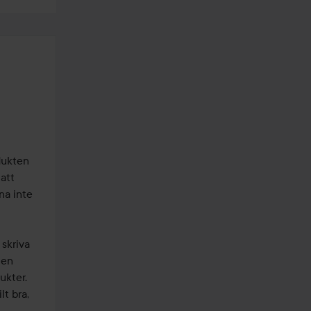
dukten 
att 
a inte 
skriva 
en 
kter. 
t bra, 