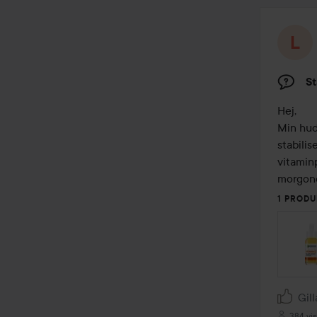
St
Hej,

Min hud
stabilis
vitamin
morgon
1 PRODU
Gill
384 vis