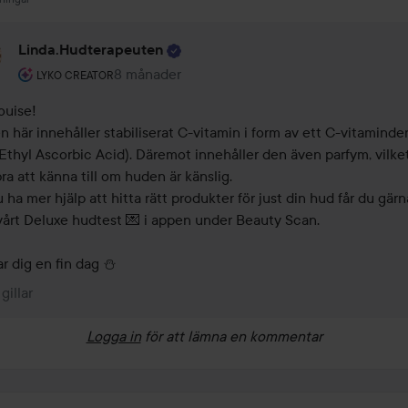
Linda.hudterapeuten
Användarens roll: Lyko Creator.
8 månader
Kommentaren lades 8 månader
LYKO CREATOR
uise!

en här innehåller stabiliserat C-vitamin i form av ett C-vitaminder
Ethyl Ascorbic Acid). Däremot innehåller den även parfym, vilket
ra att känna till om huden är känslig. 

u ha mer hjälp att hitta rätt produkter för just din hud får du gärna
vårt Deluxe hudtest 💌 i appen under Beauty Scan.

r dig en fin dag ⛄
 gillar
Logga in
för att lämna en kommentar