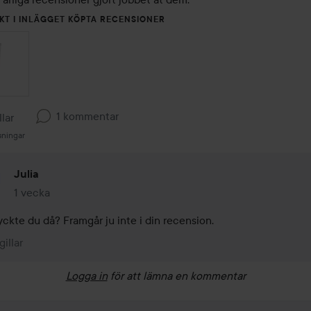
KT I INLÄGGET KÖPTA RECENSIONER
1 kommentar
llar
sningar
Julia
1 vecka
Kommentaren lades 1 vecka
yckte du då? Framgår ju inte i din recension. 
gillar
Logga in
för att lämna en kommentar