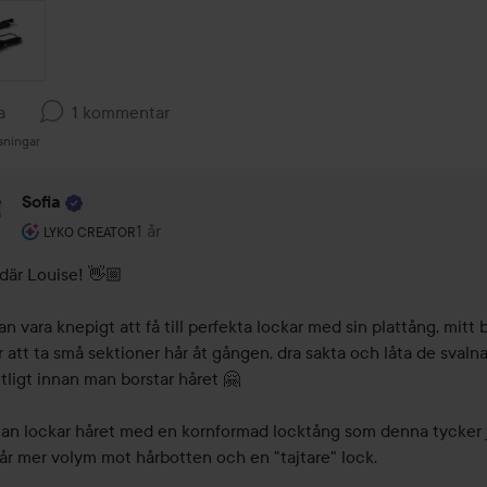
a
1 kommentar
sningar
Sofia
Användarens roll: Lyko Creator.
1 år
Kommentaren lades 1 år
LYKO CREATOR
där Louise! 👋🏼 

n vara knepigt att få till perfekta lockar med sin plattång, mitt b
är att ta små sektioner hår åt gången, dra sakta och låta de svalna
tligt innan man borstar håret 🤗 

an lockar håret med en kornformad locktång som denna tycker j
år mer volym mot hårbotten och en "tajtare" lock.
