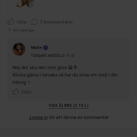
Gilla
3 kommentarer
162 visningar
Malin
Användarens roll: Tidigare anställd.
6 år
Kommentaren lades 6 år
TIDIGARE ANSTÄLLD
Nej det ska den inte göra 😀🤞

Klicka gärna i bevaka så har du strax ett mejl i din 
inkorg ✨
Gilla
VISA ÄLDRE (2 TILL)
Logga in
för att lämna en kommentar