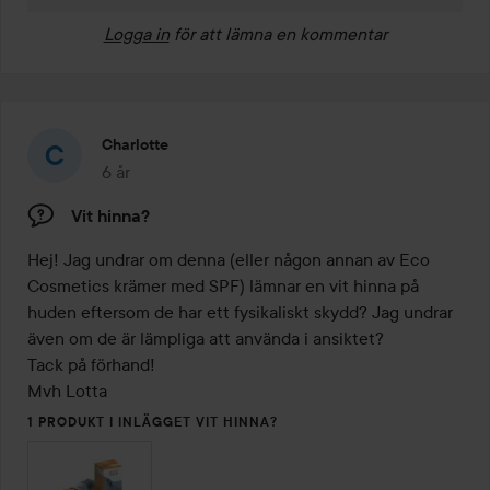
Logga in
för att lämna en kommentar
Charlotte
6 år
Inlägget skapades 6 år
Vit hinna?
Hej! Jag undrar om denna (eller någon annan av Eco 
Cosmetics krämer med SPF) lämnar en vit hinna på 
huden eftersom de har ett fysikaliskt skydd? Jag undrar 
även om de är lämpliga att använda i ansiktet?

Tack på förhand!

Mvh Lotta
1 PRODUKT I INLÄGGET VIT HINNA?