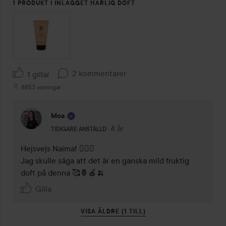
1 PRODUKT I INLÄGGET HÄRLIG DOFT
2 kommentarer
1 gillar
8853 visningar
Moa
Användarens roll: Tidigare anställd.
4 år
Kommentaren lades 4 år
TIDIGARE ANSTÄLLD
Hejsvejs Naima! 🙋🏼‍♀️ 

Jag skulle säga att det är en ganska mild fruktig 
doft på denna 🥰🍍🍎🍌 
Gilla
VISA ÄLDRE (1 TILL)