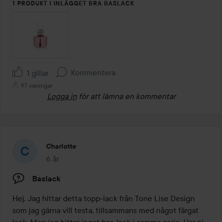
1 PRODUKT I INLÄGGET BRA BASLACK
Kommentera
1 gillar
97 visningar
Logga in
för att lämna en kommentar
Charlotte
6 år
Inlägget skapades 6 år
Baslack
Hej. Jag hittar detta topp-lack från Tone Lise Design 
som jag gärna vill testa, tillsammans med något färgat 