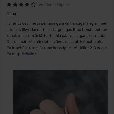
Verifierad köpare
Betyg:
Gillar!
4
av
Fyller ut det mesta på mina ganska "randiga" naglar, men 
5
inte allt. Skyddar mot missfärgningar. Bred borste och en 
konsistens som är lätt att måla på. Torkar ganska snabbt. 
Ger en matt yta när det används ensamt. Ett extra plus 
för innehållet som är utan konstigheter! Håller 2-3 dagar 
för mig.  
#tävling