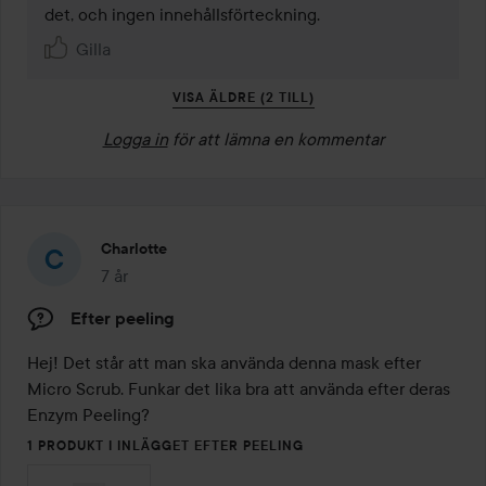
det, och ingen innehållsförteckning. 
Gilla
VISA ÄLDRE (2 TILL)
Logga in
för att lämna en kommentar
Charlotte
7 år
Inlägget skapades 7 år
Efter peeling
Hej! Det står att man ska använda denna mask efter 
Micro Scrub. Funkar det lika bra att använda efter deras 
Enzym Peeling?
1 PRODUKT I INLÄGGET EFTER PEELING