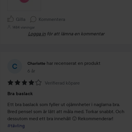
Gilla
Kommentera
1484 visningar
Logga in
för att lämna en kommentar
har recenserat en produkt
Charlotte
6 år
Inlägget skapades 6 år
Verifierad köpare
Betyg:
Bra baslack
4
av
Ett bra baslack som fyller ut ojämnheter i naglarna bra. 
5
Bred pensel som är lätt att måla med. Torkar snabbt. Och 
dessutom med ett bra innehåll 🙂 Rekommenderar! 
#tävling