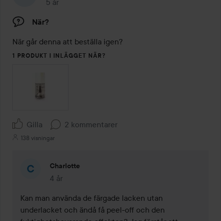
5 år
Inlägget skapades 5 år
När?
När går denna att beställa igen? 
1 PRODUKT I INLÄGGET NÄR?
Gilla
2 kommentarer
138 visningar
Charlotte
4 år
Kommentaren lades 4 år
Kan man använda de färgade lacken utan 
underlacket och ändå få peel-off och den 