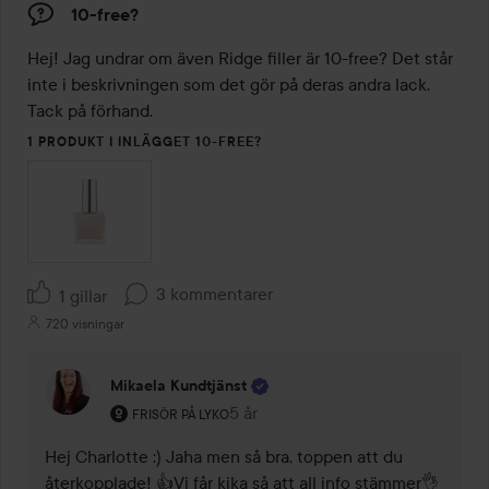
10-free?
Hej! Jag undrar om även Ridge filler är 10-free? Det står 
inte i beskrivningen som det gör på deras andra lack. 

Tack på förhand.
1 PRODUKT I INLÄGGET 10-FREE?
3 kommentarer
1 gillar
720 visningar
Mikaela Kundtjänst
Användarens roll: Frisör på Lyko.
5 år
Kommentaren lades 5 år
FRISÖR PÅ LYKO
Hej Charlotte :) Jaha men så bra, toppen att du 
återkopplade! 👍Vi får kika så att all info stämmer👌