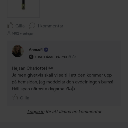
Gilla
1 kommentar
1482 visningar
Annsofi
Användarens roll: Kundtjänst på Lyko.
5 år
Kommentaren lades 5 år
KUNDTJÄNST PÅ LYKO
Hejsan Charlotte! 🌞

Ja men givetvis skall vi se till att den kommer upp 
på hemsidan, jag meddelar den avdelningen bums! 
Håll span närmsta dagarna. 🥳👍
Gilla
Logga in
för att lämna en kommentar