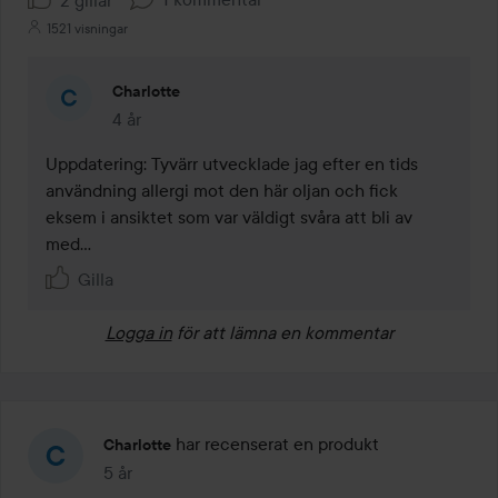
1521 visningar
Charlotte
4 år
Kommentaren lades 4 år
Uppdatering: Tyvärr utvecklade jag efter en tids 
användning allergi mot den här oljan och fick 
eksem i ansiktet som var väldigt svåra att bli av 
med...
Gilla
Logga in
för att lämna en kommentar
har recenserat en produkt
Charlotte
5 år
Inlägget skapades 5 år