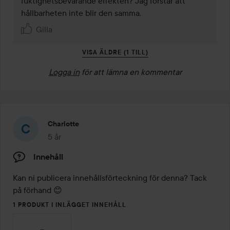
fuktighetsbevarande effekten? Jag förstår att 
hållbarheten inte blir den samma.
Gilla
VISA ÄLDRE (1 TILL)
Logga in
för att lämna en kommentar
Charlotte
5 år
Inlägget skapades 5 år
Innehåll
Kan ni publicera innehållsförteckning för denna? Tack 
på förhand 😊
1 PRODUKT I INLÄGGET INNEHÅLL