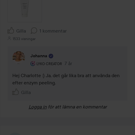
Gilla
1 kommentar
1533 visningar
Johanna
Användarens roll: Lyko Creator.
7 år
Kommentaren lades 7 år
LYKO CREATOR
Hej Charlotte :) Ja, det går lika bra att använda den 
efter enzym peeling.
Gilla
Logga in
för att lämna en kommentar