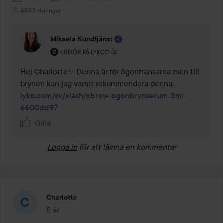
4850 visningar
Mikaela Kundtjänst
Användarens roll: Frisör på Lyko.
5 år
Kommentaren lades 5 år
FRISÖR PÅ LYKO
Hej Charlotte✨ Denna är för ögonfransarna men till 
brynen kan jag varmt rekommendera denna: 
lyko.com/sv/xlash/xbrow-ogonbrynserum-3ml-
6600dd97
Gilla
Logga in
för att lämna en kommentar
Charlotte
5 år
Inlägget skapades 5 år