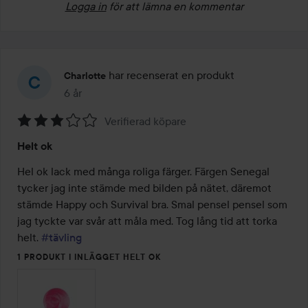
Logga in
för att lämna en kommentar
har recenserat en produkt
Charlotte
6 år
Inlägget skapades 6 år
Verifierad köpare
Betyg:
Helt ok
3
av
Hel ok lack med många roliga färger. Färgen Senegal 
5
tycker jag inte stämde med bilden på nätet, däremot 
stämde Happy och Survival bra. Smal pensel pensel som 
jag tyckte var svår att måla med. Tog lång tid att torka 
helt. 
#tävling
1 PRODUKT I INLÄGGET HELT OK