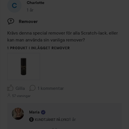
Charlotte
1 år
Inlägget skapades 1 år
Remover
Krävs denna special remover för alla Scratch-lack, eller 
kan man använda sin vanliga remover? 
1 PRODUKT I INLÄGGET REMOVER
Gilla
1 kommentar
57 visningar
Maria
Användarens roll: Kundtjänst på Lyko.
1 år
Kommentaren lades 1 år
KUNDTJÄNST PÅ LYKO