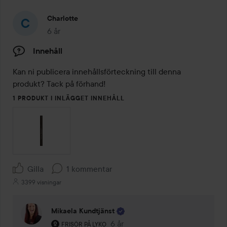
Charlotte
6 år
Inlägget skapades 6 år
Innehåll
Kan ni publicera innehållsförteckning till denna 
produkt? Tack på förhand! 
1 PRODUKT I INLÄGGET INNEHÅLL
Gilla
1 kommentar
3399 visningar
Mikaela Kundtjänst
Användarens roll: Frisör på Lyko.
6 år
Kommentaren lades 6 år
FRISÖR PÅ LYKO