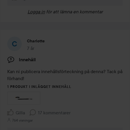
Logga in
för att lämna en kommentar
Charlotte
7 år
Inlägget skapades 7 år
Innehåll
Kan ni publicera innehållsförteckning på denna? Tack på 
förhand! 
1 PRODUKT I INLÄGGET INNEHÅLL
Gilla
17 kommentarer
764 visningar