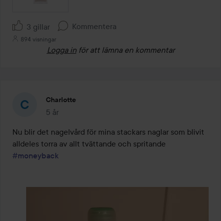
Kommentera
3 gillar
894 visningar
Logga in
för att lämna en kommentar
Charlotte
5 år
Inlägget skapades 5 år
Nu blir det nagelvård för mina stackars naglar som blivit 
alldeles torra av allt tvättande och spritande 
#moneyback