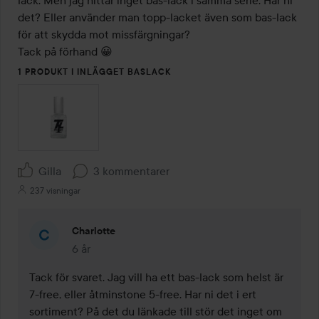
lack. Men jag hittar inget bas-lack i samma serie. Har ni 
det? Eller använder man topp-lacket även som bas-lack 
för att skydda mot missfärgningar? 

Tack på förhand 😀
1 PRODUKT I INLÄGGET BASLACK
Gilla
3 kommentarer
237 visningar
Charlotte
6 år
Kommentaren lades 6 år
Tack för svaret. Jag vill ha ett bas-lack som helst är 
7-free, eller åtminstone 5-free. Har ni det i ert 
sortiment? På det du länkade till stör det inget om 