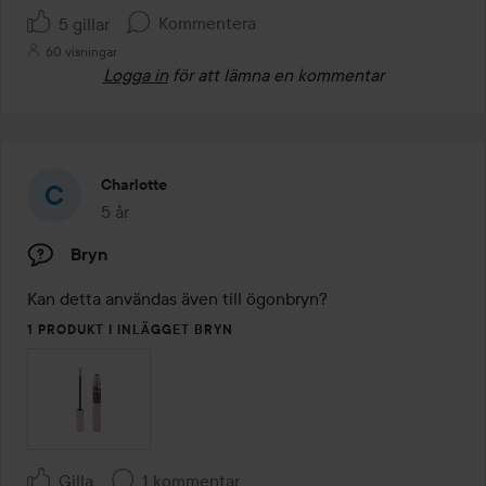
Kommentera
5 gillar
60 visningar
Logga in
för att lämna en kommentar
Charlotte
5 år
Inlägget skapades 5 år
Bryn
Kan detta användas även till ögonbryn? 
1 PRODUKT I INLÄGGET BRYN
Gilla
1 kommentar