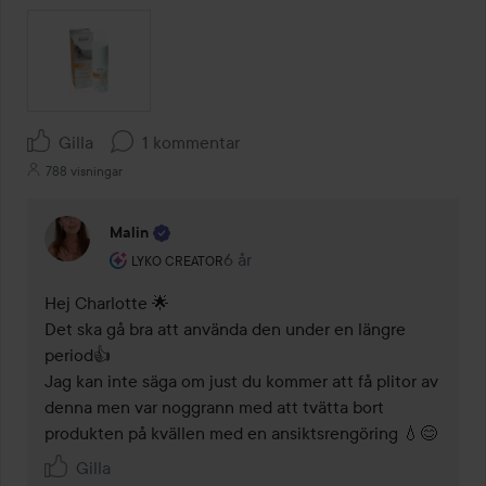
Gilla
1 kommentar
788 visningar
Malin
Användarens roll: Lyko Creator.
6 år
Kommentaren lades 6 år
LYKO CREATOR
Hej Charlotte 🌟

Det ska gå bra att använda den under en längre 
period👍

Jag kan inte säga om just du kommer att få plitor av 
denna men var noggrann med att tvätta bort 
produkten på kvällen med en ansiktsrengöring 💧😊
Gilla