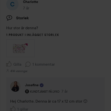
Charlotte
7 år
Inlägget skapades 7 år
Storlek
Hur stor är denna? 
1 PRODUKT I INLÄGGET STORLEK
Gilla
1 kommentar
414 visningar
Josefine
Användarens roll: Kundtjänst på Lyko.
7 år
Kommentaren lades 7 år
KUNDTJÄNST PÅ LYKO
Hej Charlotte. Denna är ca 17 x 12 cm stor 🙂 
1 gillar