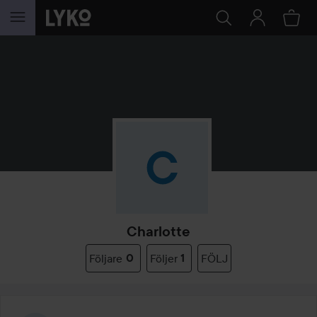
HOPPA TILL INNEHÅLLET
Charlotte
Följare
0
Följer
1
FÖLJ