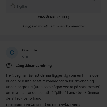
1 gillar
VISA ÄLDRE (2 TILL)
Logga in
för att lämna en kommentar
Charlotte
6 år
Inlägget skapades 6 år
Långtidsanvändning
Hej!. Jag har läst att denna lägger sig som en hinna över 
huden och inte är att rekommendera för användning 
under längre tid (utan bara någon vecka på solsemester) 
om man har tendenser att få "plitor" i ansiktet. Stämmer 
det? Tack på förhand!
1 PRODUKT I INLÄGGET LÅNGTIDSANVÄNDNING