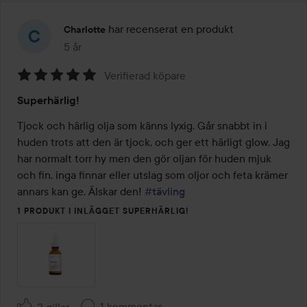
har recenserat en produkt
Charlotte
5 år
Inlägget skapades 5 år
Verifierad köpare
Betyg:
Superhärlig!
5
av
Tjock och härlig olja som känns lyxig. Går snabbt in i 
5
huden trots att den är tjock, och ger ett härligt glow. Jag 
har normalt torr hy men den gör oljan för huden mjuk 
och fin, inga finnar eller utslag som oljor och feta krämer 
annars kan ge. Älskar den! 
#tävling
1 PRODUKT I INLÄGGET SUPERHÄRLIG!
1 kommentar
2 gillar