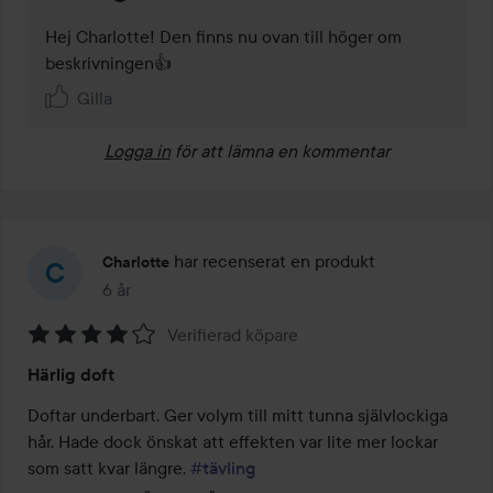
Hej Charlotte! Den finns nu ovan till höger om 
beskrivningen👍
Gilla
Logga in
för att lämna en kommentar
har recenserat en produkt
Charlotte
6 år
Inlägget skapades 6 år
Verifierad köpare
Betyg:
Härlig doft
4
av
Doftar underbart. Ger volym till mitt tunna självlockiga 
5
hår. Hade dock önskat att effekten var lite mer lockar 
som satt kvar längre. 
#tävling