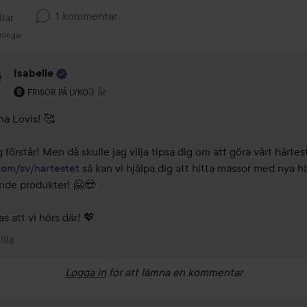
1 kommentar
llar
ningar
Isabelle
Användarens roll: Frisör på Lyko.
3 år
Kommentaren lades 3 år
FRISÖR PÅ LYKO
na Lovis! 🥰 

com/sv/hartestet
 så kan vi hjälpa dig att hitta massor med nya här
nde produkter! 🤗😍 

s att vi hörs där! 💖
illa
Logga in
för att lämna en kommentar