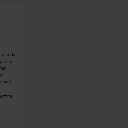
en ändå 
ör min 
min 
er 
a med 
BOTTEN