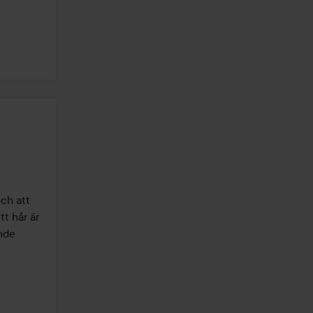
h att 
t hår är 
nde 