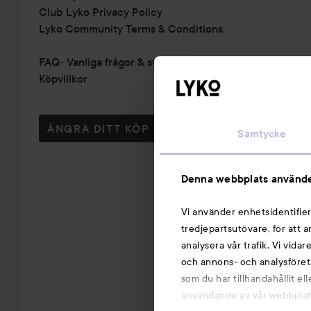
Club Lyko Privacy Policy
Lyko Community Terms & Conditions
FAQ- Vanliga frågor & svar
Köpvillkor
ÅNGRA DITT KÖP
Samtycke
Denna webbplats använde
Vi använder enhetsidentifier
tredjepartsutövare, för att 
analysera vår trafik. Vi vida
och annons- och analysföret
som du har tillhandahållit el
användande av vår webbplats.