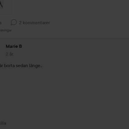
a
2 kommentarer
isningar
Marie B
2 år
Kommentaren lades 2 år
r borta sedan länge.. 

illa