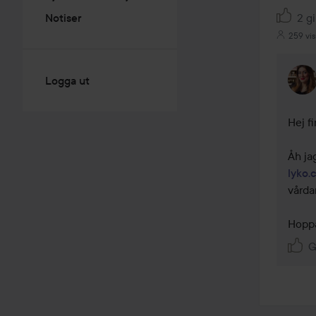
2 gi
Notiser
259 vis
Logga ut
Hej fi
lyko.
vårda
Hoppa
G