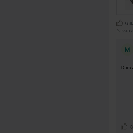
Gill
5640 v
Dom ä
G