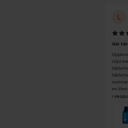
Betyg:
Gör hår
3
av
Upplever
5
nöjd med
hårbott
hårbotte
sommaren
en liten
1 PRODU