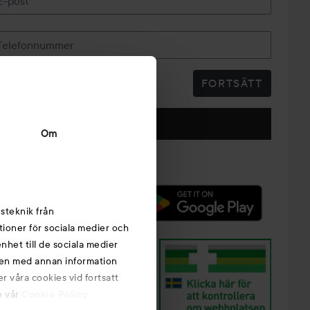
E-post
Telefonnummer
FORTSÄTT
Följ oss
Om
steknik från
tioner för sociala medier och
nhet till de sociala medier
nen med annan information
r våra cookies vid fortsatt
e vår
Cookie Policy