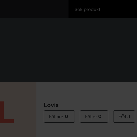
Lovis
Följare
0
Följer
0
FÖLJ