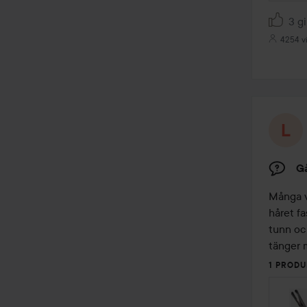
3 gi
4254 v
Gå
Många v
håret fa
tunn och
tänger 
1 PRODU