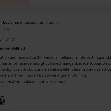
har recenserat en produkt
Lovis
3 år
Inlägget skapades 3 år
ingen skillnad
at 3 kurer nu med ca 3-4 veckors mellanrum. Inte sett någon skil
tt hår är fortfarande frissigt och med många skadade toppar. Dess
 väldigt svårt att borsta utan balsam eller balsamspray i, så att ba
nera och sen försöka borsta var ingen hit för mig.
KT I INLÄGGET MÄRKTE INGEN SKILLNAD