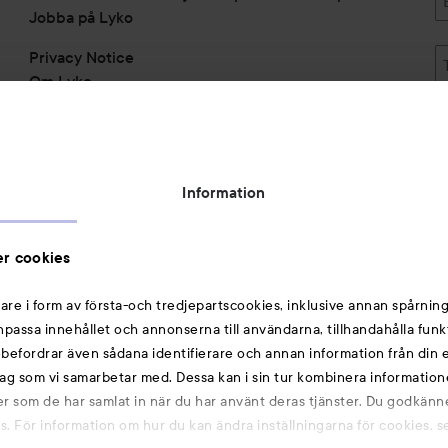
Jobba på Lyko
Privacy Notice
Om Lyko
Tillgänglighetsredogörelse
Topplista
Rabattkoder
Information
Michael Edwards Fragrances of the World
Cookie Consent
r cookies
Privacy Notice for Suppliers and other Business
Partners
are i form av första-och tredjepartscookies, inklusive annan spårning
anpassa innehållet och annonserna till användarna, tillhandahålla funk
Du kanske också gillar
rebefordrar även sådana identifierare och annan information från din e
ag som vi samarbetar med. Dessa kan i sin tur kombinera informatio
ler som de har samlat in när du har använt deras tjänster. Du godkänne
Smink
 För information om hur du kan ändra inställningarna för cookies, s
Hårnålar