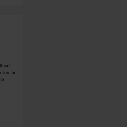
lnad 
utom är 
ra 