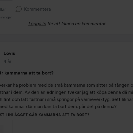
Kommentera
llar
isningar
Logga in
för att lämna en kommentar
Lovis
4 år
Inlägget skapades 4 år
r kammarna att ta bort?
erkar ha problem med de små kammarna som sitter på tången oc
stnar i dem. Av den anledningen tvekar jag att köpa denna då mit
 fint och lätt fastnar i små springor på värmeverktyg. Sett likna
med kammar där man kan ta bort dem, går det på denna?
KT I INLÄGGET GÅR KAMMARNA ATT TA BORT?