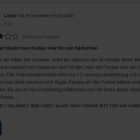
har recenserat en produkt
Lovis
4 år
Inlägget skapades 4 år
Verifierad köpare
et mjukt men funkar inte för min hårbotten
 att håret blir mjukare, svårt att säga om det är mindre slitet. M
 schampot och balsamet sett till det, men det funkar inte alls f
en. Fått fruktansvärd klåda efter ca 1-2 veckors användning och 
n har blivit snustorr och flagar. Kanske att det funkar bättre und
. Så om du har torr/känslig hårbotten och vill testa detta, börj
 flaska.
KT I INLÄGGET GÖR HÅRET MJUKT MEN FUNKAR INTE FÖR MIN HÅR