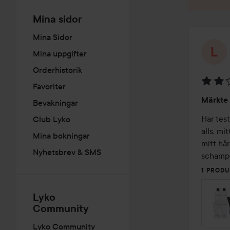
Mina sidor
Mina Sidor
Mina uppgifter
Orderhistorik
Favoriter
Betyg:
Märkte 
Bevakningar
2
av
Har test
Club Lyko
5
alls, mi
Mina bokningar
mitt hår
Nyhetsbrev & SMS
schampo
1 PRODU
Lyko
Community
Lyko Community