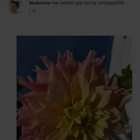
har laddat upp en ny omslagsbild
Madeleine
1 år
Inlägget skapades 1 år