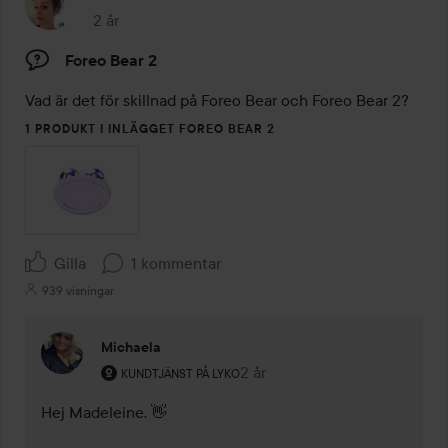
2 år
Inlägget skapades 2 år
Foreo Bear 2
Vad är det för skillnad på Foreo Bear och Foreo Bear 2?
1 PRODUKT I INLÄGGET FOREO BEAR 2
Gilla
1 kommentar
939 visningar
Michaela
Användarens roll: Kundtjänst på Lyko.
2 år
Kommentaren lades 2 år
KUNDTJÄNST PÅ LYKO
Hej Madeleine. 👋
