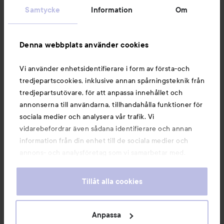
Samtycke
Information
Om
Information
Denna webbplats använder cookies
Du kanske också gillar
Vi använder enhetsidentifierare i form av första-och
tredjepartscookies, inklusive annan spårningsteknik från
tredjepartsutövare, för att anpassa innehållet och
annonserna till användarna, tillhandahålla funktioner för
sociala medier och analysera vår trafik. Vi
vidarebefordrar även sådana identifierare och annan
information från din enhet till de sociala medier och
annons- och analysföretag som vi samarbetar med.
Dessa kan i sin tur kombinera informationen med annan
information som du har tillhandahållit eller som de har
Tillåt alla cookies
samlat in när du har använt deras tjänster. Du godkänner
våra cookies vid fortsatt användande av vår webbplats.
Copyright 2026
För information om hur du kan ändra inställningarna för
Anpassa
E-handel av Avensia