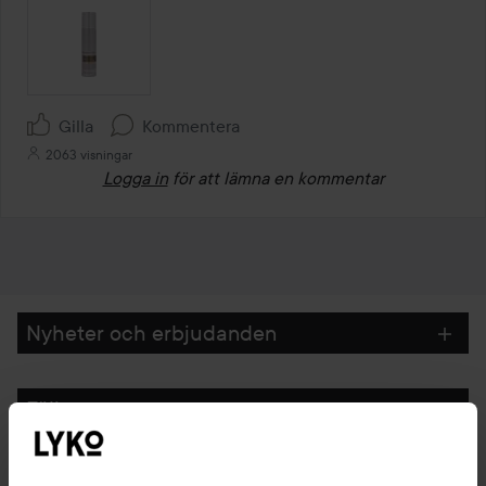
Gilla
Kommentera
2063 visningar
Logga in
för att lämna en kommentar
Nyheter och erbjudanden
Följ oss
Kundservice