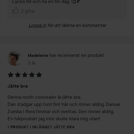
Lycka till och ha en fin dag. 🥰🍂
2 gillar
Logga in
för att lämna en kommentar
har recenserat en produkt
Madeleine
3 år
Inlägget skapades 3 år
Betyg:
Jätte bra
5
av
Denna rooth concealer är jätte bra.

5
Dan stadgar upp tunt fint hår och rinner aldrig. Dansar 
Zumba i flera timmar och svettas. Den rinner aldrig.

En hårprodukt jag inte skulle klara mig utan!
1 PRODUKT I INLÄGGET JÄTTE BRA