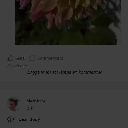
Gilla
Kommentera
3 visningar
Logga in
för att lämna en kommentar
Madeleine
2 år
Inlägget skapades 2 år
Bear Body