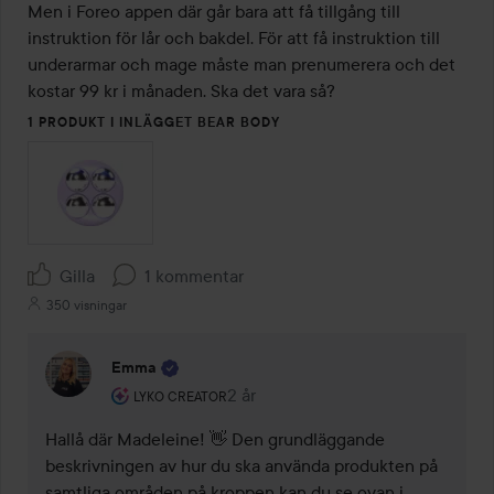
Men i Foreo appen där går bara att få tillgång till 
instruktion för lår och bakdel. För att få instruktion till 
underarmar och mage måste man prenumerera och det 
kostar 99 kr i månaden. Ska det vara så?
1 PRODUKT I INLÄGGET BEAR BODY
Gilla
1 kommentar
350 visningar
Emma
Användarens roll: Lyko Creator.
2 år
Kommentaren lades 2 år
LYKO CREATOR
Hallå där Madeleine! 👋 Den grundläggande 
beskrivningen av hur du ska använda produkten på 
samtliga områden på kroppen kan du se ovan i 